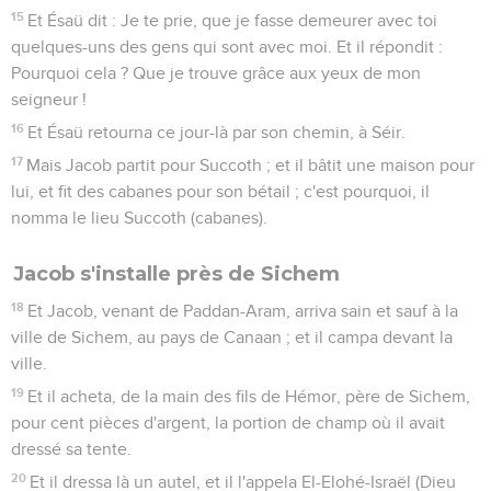
15
Et Ésaü dit : Je te prie, que je fasse demeurer avec toi
quelques-uns des gens qui sont avec moi. Et il répondit :
Pourquoi cela ? Que je trouve grâce aux yeux de mon
seigneur !
16
Et Ésaü retourna ce jour-là par son chemin, à Séir.
17
Mais Jacob partit pour Succoth ; et il bâtit une maison pour
lui, et fit des cabanes pour son bétail ; c'est pourquoi, il
nomma le lieu Succoth (cabanes).
Jacob s'installe près de Sichem
18
Et Jacob, venant de Paddan-Aram, arriva sain et sauf à la
ville de Sichem, au pays de Canaan ; et il campa devant la
ville.
19
Et il acheta, de la main des fils de Hémor, père de Sichem,
pour cent pièces d'argent, la portion de champ où il avait
dressé sa tente.
20
Et il dressa là un autel, et il l'appela El-Elohé-Israël (Dieu