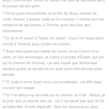
aussi, comme ses frères. Et Tamar s'en alla, et demeura dans
la maison de son père.
12
Et les jours s'écoulèrent, et la fille de Shua, femme de
Juda, mourut. Lorsque Juda se fut consolé, il monta vers les
tondeurs de ses brebis, à Thimna, avec Hira son ami,
l'Adullamite.
13
Et on le fit savoir à Tamar, en disant : Voici, ton beau-père
monte à Thimna, pour tondre ses brebis.
14
Alors elle quitta ses habits de veuve, et se couvrit d'un
voile, et s'en enveloppa, et s'assit à l'entrée d'Énaïm, qui est
sur le chemin de Thimna ; car elle voyait que Shéla était
devenu grand, et qu'elle ne lui avait point été donnée pour
femme.
15
Et Juda la vit et la prit pour une prostituée ; car elle avait
couvert son visage.
16
Et il se détourna vers elle sur le chemin, et il dit : Allons, je
te prie, que je vienne vers toi ; car il ne savait pas que ce fût
sa belle-fille. Et elle répondit : Que me donneras-tu, pour