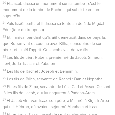
20
Et Jacob dressa un monument sur sa tombe ; c'est le
monument de la tombe de Rachel, qui subsiste encore
aujourd'hui.
21
Puis Israël partit, et il dressa sa tente au delà de Migdal-
Eder (tour du troupeau).
22
Et il arriva, pendant qu'Israël demeurait dans ce pays-là,
que Ruben vint et coucha avec Bilha, concubine de son
père ; et Israël l'apprit. Or, Jacob avait douze fils.
23
Les fils de Léa : Ruben, premier-né de Jacob, Siméon,
Lévi, Juda, Issacar et Zabulon.
24
Les fils de Rachel : Joseph et Benjamin.
25
Les fils de Bilha, servante de Rachel : Dan et Nephthali.
26
Et les fils de Zilpa, servante de Léa : Gad et Asser. Ce sont
là les fils de Jacob, qui lui naquirent à Paddan-Aram.
27
Et Jacob vint vers Isaac son père, à Mamré, à Kirjath-Arba,
qui est Hébron, où avaient séjourné Abraham et Isaac.
28
Et les jours d'Isaac furent de cent quatre-vingts ans.