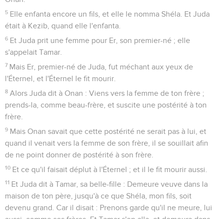
5
Elle enfanta encore un fils, et elle le nomma Shéla. Et Juda
était à Kezib, quand elle l'enfanta.
6
Et Juda prit une femme pour Er, son premier-né ; elle
s'appelait Tamar.
7
Mais Er, premier-né de Juda, fut méchant aux yeux de
l'Éternel, et l'Éternel le fit mourir.
8
Alors Juda dit à Onan : Viens vers la femme de ton frère ;
prends-la, comme beau-frère, et suscite une postérité à ton
frère.
9
Mais Onan savait que cette postérité ne serait pas à lui, et
quand il venait vers la femme de son frère, il se souillait afin
de ne point donner de postérité à son frère.
10
Et ce qu'il faisait déplut à l'Éternel ; et il le fit mourir aussi.
11
Et Juda dit à Tamar, sa belle-fille : Demeure veuve dans la
maison de ton père, jusqu'à ce que Shéla, mon fils, soit
devenu grand. Car il disait : Prenons garde qu'il ne meure, lui