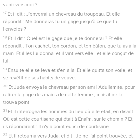
venir vers moi ?
17
Et il dit : J'enverrai un chevreau du troupeau. Et elle
répondit : Me donneras-tu un gage jusqu'à ce que tu
l'envoies ?
18
Et il dit : Quel est le gage que je te donnerai ? Et elle
répondit : Ton cachet, ton cordon, et ton bâton, que tu as à la
main. Et il les lui donna, et il vint vers elle ; et elle conçut de
lui.
19
Ensuite elle se leva et s'en alla. Et elle quitta son voile, et
se revêtit de ses habits de veuve.
20
Et Juda envoya le chevreau par son ami l'Adullamite, pour
retirer le gage des mains de cette femme ; mais il ne la
trouva point.
21
Et il interrogea les hommes du lieu où elle était, en disant :
Où est cette courtisane qui était à Énaïm, sur le chemin ? Et
ils répondirent : Il n'y a point eu ici de courtisane.
22
Et il retourna vers Juda, et dit : Je ne l'ai point trouvée, et