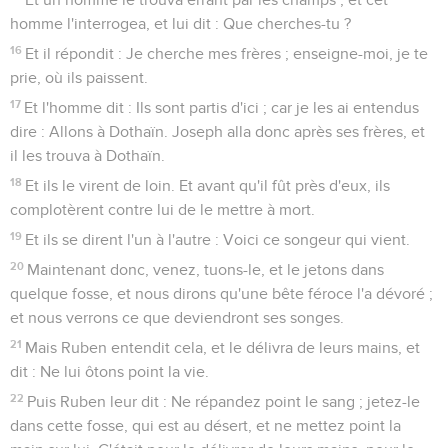
homme l'interrogea, et lui dit : Que cherches-tu ?
16
Et il répondit : Je cherche mes frères ; enseigne-moi, je te
prie, où ils paissent.
17
Et l'homme dit : Ils sont partis d'ici ; car je les ai entendus
dire : Allons à Dothaïn. Joseph alla donc après ses frères, et
il les trouva à Dothaïn.
18
Et ils le virent de loin. Et avant qu'il fût près d'eux, ils
complotèrent contre lui de le mettre à mort.
19
Et ils se dirent l'un à l'autre : Voici ce songeur qui vient.
20
Maintenant donc, venez, tuons-le, et le jetons dans
quelque fosse, et nous dirons qu'une bête féroce l'a dévoré ;
et nous verrons ce que deviendront ses songes.
21
Mais Ruben entendit cela, et le délivra de leurs mains, et
dit : Ne lui ôtons point la vie.
22
Puis Ruben leur dit : Ne répandez point le sang ; jetez-le
dans cette fosse, qui est au désert, et ne mettez point la