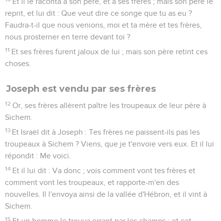
Et il le raconta à son père, et à ses frères ; mais son père le
reprit, et lui dit : Que veut dire ce songe que tu as eu ?
Faudra-t-il que nous venions, moi et ta mère et tes frères,
nous prosterner en terre devant toi ?
11
Et ses frères furent jaloux de lui ; mais son père retint ces
choses.
Joseph est vendu par ses frères
12
Or, ses frères allèrent paître les troupeaux de leur père à
Sichem.
13
Et Israël dit à Joseph : Tes frères ne paissent-ils pas les
troupeaux à Sichem ? Viens, que je t'envoie vers eux. Et il lui
répondit : Me voici.
14
Et il lui dit : Va donc ; vois comment vont tes frères et
comment vont les troupeaux, et rapporte-m'en des
nouvelles. Il l'envoya ainsi de la vallée d'Hébron, et il vint à
Sichem.
15
Et un homme le trouva errant par les champs ; et cet