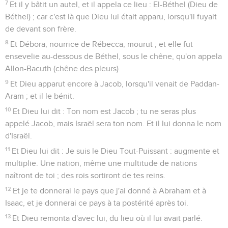
7
Et il y bâtit un autel, et il appela ce lieu : El-Béthel (Dieu de
Béthel) ; car c'est là que Dieu lui était apparu, lorsqu'il fuyait
de devant son frère.
8
Et Débora, nourrice de Rébecca, mourut ; et elle fut
ensevelie au-dessous de Béthel, sous le chêne, qu'on appela
Allon-Bacuth (chêne des pleurs).
9
Et Dieu apparut encore à Jacob, lorsqu'il venait de Paddan-
Aram ; et il le bénit.
10
Et Dieu lui dit : Ton nom est Jacob ; tu ne seras plus
appelé Jacob, mais Israël sera ton nom. Et il lui donna le nom
d'Israël.
11
Et Dieu lui dit : Je suis le Dieu Tout-Puissant : augmente et
multiplie. Une nation, même une multitude de nations
naîtront de toi ; des rois sortiront de tes reins.
12
Et je te donnerai le pays que j'ai donné à Abraham et à
Isaac, et je donnerai ce pays à ta postérité après toi.
13
Et Dieu remonta d'avec lui, du lieu où il lui avait parlé.