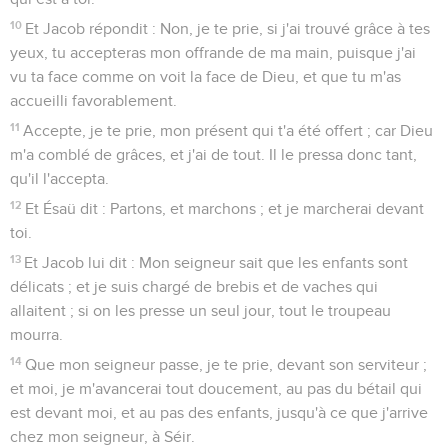
10
Et Jacob répondit : Non, je te prie, si j'ai trouvé grâce à tes
yeux, tu accepteras mon offrande de ma main, puisque j'ai
vu ta face comme on voit la face de Dieu, et que tu m'as
accueilli favorablement.
11
Accepte, je te prie, mon présent qui t'a été offert ; car Dieu
m'a comblé de grâces, et j'ai de tout. Il le pressa donc tant,
qu'il l'accepta.
12
Et Ésaü dit : Partons, et marchons ; et je marcherai devant
toi.
13
Et Jacob lui dit : Mon seigneur sait que les enfants sont
délicats ; et je suis chargé de brebis et de vaches qui
allaitent ; si on les presse un seul jour, tout le troupeau
mourra.
14
Que mon seigneur passe, je te prie, devant son serviteur ;
et moi, je m'avancerai tout doucement, au pas du bétail qui
est devant moi, et au pas des enfants, jusqu'à ce que j'arrive
chez mon seigneur, à Séir.