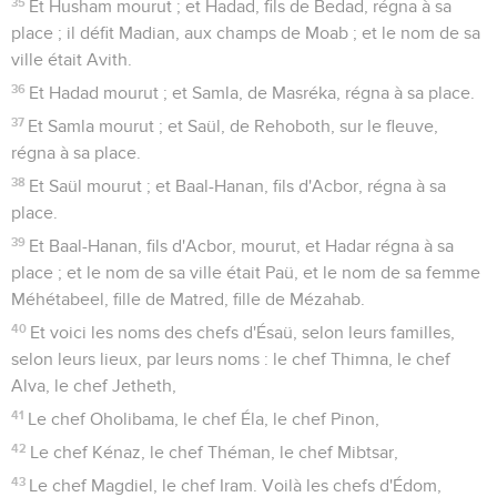
35
Et Husham mourut ; et Hadad, fils de Bedad, régna à sa
place ; il défit Madian, aux champs de Moab ; et le nom de sa
ville était Avith.
36
Et Hadad mourut ; et Samla, de Masréka, régna à sa place.
37
Et Samla mourut ; et Saül, de Rehoboth, sur le fleuve,
régna à sa place.
38
Et Saül mourut ; et Baal-Hanan, fils d'Acbor, régna à sa
place.
39
Et Baal-Hanan, fils d'Acbor, mourut, et Hadar régna à sa
place ; et le nom de sa ville était Paü, et le nom de sa femme
Méhétabeel, fille de Matred, fille de Mézahab.
40
Et voici les noms des chefs d'Ésaü, selon leurs familles,
selon leurs lieux, par leurs noms : le chef Thimna, le chef
Alva, le chef Jetheth,
41
Le chef Oholibama, le chef Éla, le chef Pinon,
42
Le chef Kénaz, le chef Théman, le chef Mibtsar,
43
Le chef Magdiel, le chef Iram. Voilà les chefs d'Édom,