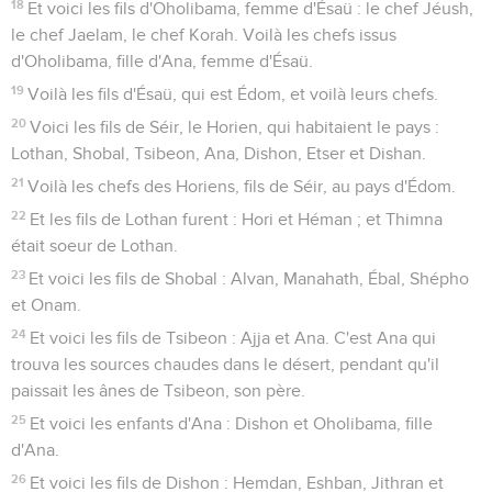
18
Et voici les fils d'Oholibama, femme d'Ésaü : le chef Jéush,
le chef Jaelam, le chef Korah. Voilà les chefs issus
d'Oholibama, fille d'Ana, femme d'Ésaü.
19
Voilà les fils d'Ésaü, qui est Édom, et voilà leurs chefs.
20
Voici les fils de Séir, le Horien, qui habitaient le pays :
Lothan, Shobal, Tsibeon, Ana, Dishon, Etser et Dishan.
21
Voilà les chefs des Horiens, fils de Séir, au pays d'Édom.
22
Et les fils de Lothan furent : Hori et Héman ; et Thimna
était soeur de Lothan.
23
Et voici les fils de Shobal : Alvan, Manahath, Ébal, Shépho
et Onam.
24
Et voici les fils de Tsibeon : Ajja et Ana. C'est Ana qui
trouva les sources chaudes dans le désert, pendant qu'il
paissait les ânes de Tsibeon, son père.
25
Et voici les enfants d'Ana : Dishon et Oholibama, fille
d'Ana.
26
Et voici les fils de Dishon : Hemdan, Eshban, Jithran et