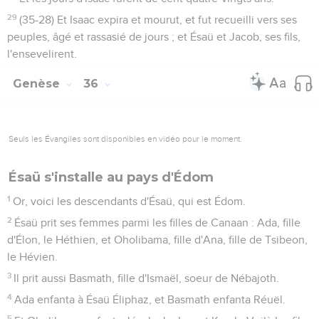
29
(35-28) Et Isaac expira et mourut, et fut recueilli vers ses
peuples, âgé et rassasié de jours ; et Ésaü et Jacob, ses fils,
l'ensevelirent.
Genèse
36
Seuls les Évangiles sont disponibles en vidéo pour le moment.
Ésaü s'installe au pays d'Édom
1
Or, voici les descendants d'Ésaü, qui est Édom.
2
Ésaü prit ses femmes parmi les filles de Canaan : Ada, fille
d'Élon, le Héthien, et Oholibama, fille d'Ana, fille de Tsibeon,
le Hévien.
3
Il prit aussi Basmath, fille d'Ismaël, soeur de Nébajoth.
4
Ada enfanta à Ésaü Éliphaz, et Basmath enfanta Réuël.
5