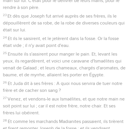
main sur lui. C'était pour le délivrer de leurs mains, pour le
rendre à son père.
23
Et dès que Joseph fut arrivé auprès de ses frères, ils le
dépouillèrent de sa robe, de la robe de diverses couleurs qui
était sur lui.
24
Et ils le saisirent, et le jetèrent dans la fosse. Or la fosse
était vide ; il n'y avait point d'eau.
25
Ensuite ils s'assirent pour manger le pain. Et, levant les
yeux, ils regardèrent, et voici une caravane d'Ismaélites qui
venait de Galaad ; et leurs chameaux, chargés d'aromates, de
baume, et de myrrhe, allaient les porter en Égypte.
26
Et Juda dit à ses frères : A quoi nous servira de tuer notre
frère et de cacher son sang ?
27
Venez, et vendons-le aux Ismaélites, et que notre main ne
soit point sur lui ; car il est notre frère, notre chair. Et ses
frères lui obéirent.
28
Et comme les marchands Madianites passaient, ils tirèrent
et firent remonter Joseph de la fosse ; et ils vendirent