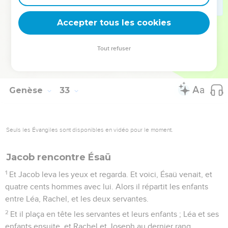
Et le soleil se leva pour lui, dés qu'il eut passé Péniel ; et il
boitait de la hanche.
Accepter tous les cookies
32
C'est pourquoi, jusqu'à ce jour, les enfants d'Israël ne
mangent point le muscle de la cuisse, qui est à l'emboîture
Tout refuser
de la hanche, parce que cet homme toucha l'emboîture de la
hanche de Jacob, au muscle de la cuisse.
Genèse
33
Seuls les Évangiles sont disponibles en vidéo pour le moment.
Jacob rencontre Ésaü
1
Et Jacob leva les yeux et regarda. Et voici, Ésaü venait, et
quatre cents hommes avec lui. Alors il répartit les enfants
entre Léa, Rachel, et les deux servantes.
2
Et il plaça en tête les servantes et leurs enfants ; Léa et ses
enfants ensuite, et Rachel et Joseph au dernier rang.