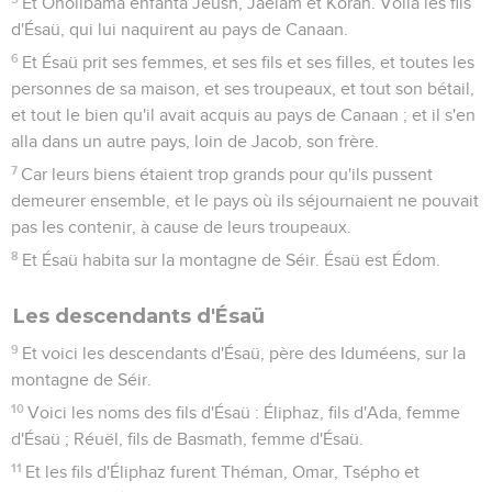
Et Oholibama enfanta Jéush, Jaelam et Korah. Voilà les fils
d'Ésaü, qui lui naquirent au pays de Canaan.
6
Et Ésaü prit ses femmes, et ses fils et ses filles, et toutes les
personnes de sa maison, et ses troupeaux, et tout son bétail,
et tout le bien qu'il avait acquis au pays de Canaan ; et il s'en
alla dans un autre pays, loin de Jacob, son frère.
7
Car leurs biens étaient trop grands pour qu'ils pussent
demeurer ensemble, et le pays où ils séjournaient ne pouvait
pas les contenir, à cause de leurs troupeaux.
8
Et Ésaü habita sur la montagne de Séir. Ésaü est Édom.
Les descendants d'Ésaü
9
Et voici les descendants d'Ésaü, père des Iduméens, sur la
montagne de Séir.
10
Voici les noms des fils d'Ésaü : Éliphaz, fils d'Ada, femme
d'Ésaü ; Réuël, fils de Basmath, femme d'Ésaü.
11
Et les fils d'Éliphaz furent Théman, Omar, Tsépho et