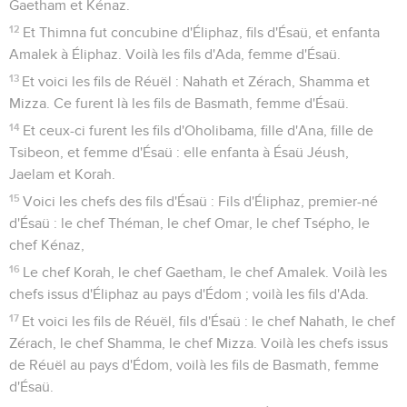
Gaetham et Kénaz.
12
Et Thimna fut concubine d'Éliphaz, fils d'Ésaü, et enfanta
Amalek à Éliphaz. Voilà les fils d'Ada, femme d'Ésaü.
13
Et voici les fils de Réuël : Nahath et Zérach, Shamma et
Mizza. Ce furent là les fils de Basmath, femme d'Ésaü.
14
Et ceux-ci furent les fils d'Oholibama, fille d'Ana, fille de
Tsibeon, et femme d'Ésaü : elle enfanta à Ésaü Jéush,
Jaelam et Korah.
15
Voici les chefs des fils d'Ésaü : Fils d'Éliphaz, premier-né
d'Ésaü : le chef Théman, le chef Omar, le chef Tsépho, le
chef Kénaz,
16
Le chef Korah, le chef Gaetham, le chef Amalek. Voilà les
chefs issus d'Éliphaz au pays d'Édom ; voilà les fils d'Ada.
17
Et voici les fils de Réuël, fils d'Ésaü : le chef Nahath, le chef
Zérach, le chef Shamma, le chef Mizza. Voilà les chefs issus
de Réuël au pays d'Édom, voilà les fils de Basmath, femme
d'Ésaü.