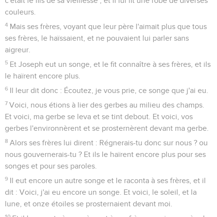
c'était le fils de sa vieillesse ; et il lui fit une robe de diverses
couleurs.
4
Mais ses frères, voyant que leur père l'aimait plus que tous
ses frères, le haïssaient, et ne pouvaient lui parler sans
aigreur.
5
Et Joseph eut un songe, et le fit connaître à ses frères, et ils
le haïrent encore plus.
6
Il leur dit donc : Écoutez, je vous prie, ce songe que j'ai eu.
7
Voici, nous étions à lier des gerbes au milieu des champs.
Et voici, ma gerbe se leva et se tint debout. Et voici, vos
gerbes l'environnèrent et se prosternèrent devant ma gerbe.
8
Alors ses frères lui dirent : Régnerais-tu donc sur nous ? ou
nous gouvernerais-tu ? Et ils le haïrent encore plus pour ses
songes et pour ses paroles.
9
Il eut encore un autre songe et le raconta à ses frères, et il
dit : Voici, j'ai eu encore un songe. Et voici, le soleil, et la
lune, et onze étoiles se prosternaient devant moi.
10