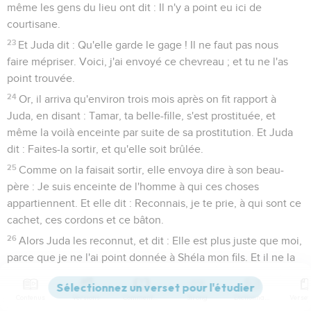
même les gens du lieu ont dit : Il n'y a point eu ici de
courtisane.
23
Et Juda dit : Qu'elle garde le gage ! Il ne faut pas nous
faire mépriser. Voici, j'ai envoyé ce chevreau ; et tu ne l'as
point trouvée.
24
Or, il arriva qu'environ trois mois après on fit rapport à
Juda, en disant : Tamar, ta belle-fille, s'est prostituée, et
même la voilà enceinte par suite de sa prostitution. Et Juda
dit : Faites-la sortir, et qu'elle soit brûlée.
25
Comme on la faisait sortir, elle envoya dire à son beau-
père : Je suis enceinte de l'homme à qui ces choses
appartiennent. Et elle dit : Reconnais, je te prie, à qui sont ce
cachet, ces cordons et ce bâton.
26
Alors Juda les reconnut, et dit : Elle est plus juste que moi,
parce que je ne l'ai point donnée à Shéla mon fils. Et il ne la
connut plus.
27
Et à l'époque où elle devait accoucher, il se trouva qu'il y
Contenus
Versions
Commentaires
Strong
Dictionnaire