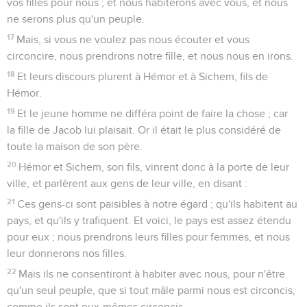
vos filles pour nous ; et nous habiterons avec vous, et nous
ne serons plus qu'un peuple.
17
Mais, si vous ne voulez pas nous écouter et vous
circoncire, nous prendrons notre fille, et nous nous en irons.
18
Et leurs discours plurent à Hémor et à Sichem, fils de
Hémor.
19
Et le jeune homme ne différa point de faire la chose ; car
la fille de Jacob lui plaisait. Or il était le plus considéré de
toute la maison de son père.
20
Hémor et Sichem, son fils, vinrent donc à la porte de leur
ville, et parlèrent aux gens de leur ville, en disant :
21
Ces gens-ci sont paisibles à notre égard ; qu'ils habitent au
pays, et qu'ils y trafiquent. Et voici, le pays est assez étendu
pour eux ; nous prendrons leurs filles pour femmes, et nous
leur donnerons nos filles.
22
Mais ils ne consentiront à habiter avec nous, pour n'être
qu'un seul peuple, que si tout mâle parmi nous est circoncis,
comme ils sont eux-mêmes circoncis.