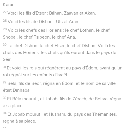
Kéran.
27
Voici les fils d'Etser : Bilhan, Zaavan et Akan.
28
Voici les fils de Dishan : Uts et Aran.
29
Voici les chefs des Horiens : le chef Lothan, le chef
Shobal, le chef Tsibeon, le chef Ana,
30
Le chef Dishon, le chef Etser, le chef Dishan. Voilà les
chefs des Horiens, les chefs qu'ils eurent dans le pays de
Séir.
31
Et voici les rois qui régnèrent au pays d'Édom, avant qu'un
roi régnât sur les enfants d'Israël :
32
Béla, fils de Béor, régna en Édom, et le nom de sa ville
était Dinhaba.
33
Et Béla mourut ; et Jobab, fils de Zérach, de Botsra, régna
à sa place.
34
Et Jobab mourut ; et Husham, du pays des Thémanites,
régna à sa place.