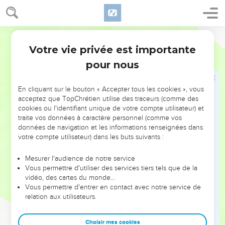
Or Jacob demeura seul ; et un homme lutta avec lui,
jusqu'au lever de l'aurore.
25
Et quand cet homme vit qu'il ne pouvait le vaincre, il
Ostervald
toucha l'emboîture de sa hanche ; et l'emboîture de la
Votre vie privée est importante
Genèse
32
hanche de Jacob fut démise, pendant qu'il luttait avec lui.
pour nous
26
Et cet homme lui dit : Laisse-moi aller, car l'aurore est
levée. Mais il dit : Je ne te laisserai point aller, que tu ne
En cliquant sur le bouton « Accepter tous les cookies », vous
m'aies béni.
acceptez que TopChrétien utilise des traceurs (comme des
27
Et il lui dit : Quel est ton nom ? et il répondit : Jacob.
cookies ou l'identifiant unique de votre compte utilisateur) et
traite vos données à caractère personnel (comme vos
28
Alors il dit : Ton nom ne sera plus Jacob, mais Israël (qui
données de navigation et les informations renseignées dans
lutte avec Dieu) ; car tu as lutté avec Dieu et avec les
votre compte utilisateur) dans les buts suivants :
hommes, et tu as vaincu.
Mesurer l'audience de notre service
29
Et Jacob l'interrogea, et dit : Apprends-moi ton nom, je te
Vous permettre d'utiliser des services tiers tels que de la
prie. Et il répondit : Pourquoi demandes-tu mon nom ? Et il le
vidéo, des cartes du monde…
bénit là.
Vous permettre d'entrer en contact avec notre service de
relation aux utilisateurs.
30
Et Jacob nomma le lieu, Péniel (face de Dieu) ; car, dit-il,
j'ai vu Dieu face à face et mon âme a été délivrée.
Choisir mes cookies
31