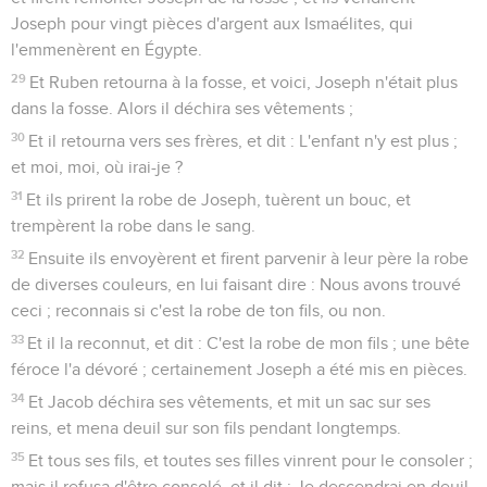
Joseph pour vingt pièces d'argent aux Ismaélites, qui
l'emmenèrent en Égypte.
29
Et Ruben retourna à la fosse, et voici, Joseph n'était plus
dans la fosse. Alors il déchira ses vêtements ;
30
Et il retourna vers ses frères, et dit : L'enfant n'y est plus ;
et moi, moi, où irai-je ?
31
Et ils prirent la robe de Joseph, tuèrent un bouc, et
trempèrent la robe dans le sang.
32
Ensuite ils envoyèrent et firent parvenir à leur père la robe
de diverses couleurs, en lui faisant dire : Nous avons trouvé
ceci ; reconnais si c'est la robe de ton fils, ou non.
33
Et il la reconnut, et dit : C'est la robe de mon fils ; une bête
féroce l'a dévoré ; certainement Joseph a été mis en pièces.
34
Et Jacob déchira ses vêtements, et mit un sac sur ses
reins, et mena deuil sur son fils pendant longtemps.
35
Et tous ses fils, et toutes ses filles vinrent pour le consoler ;
mais il refusa d'être consolé, et il dit : Je descendrai en deuil