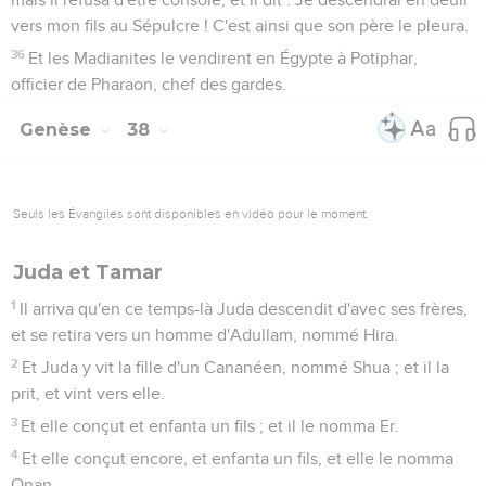
vers mon fils au Sépulcre ! C'est ainsi que son père le pleura.
36
Et les Madianites le vendirent en Égypte à Potiphar,
officier de Pharaon, chef des gardes.
Genèse
38
Seuls les Évangiles sont disponibles en vidéo pour le moment.
Juda et Tamar
1
Il arriva qu'en ce temps-là Juda descendit d'avec ses frères,
et se retira vers un homme d'Adullam, nommé Hira.
2
Et Juda y vit la fille d'un Cananéen, nommé Shua ; et il la
prit, et vint vers elle.
3
Et elle conçut et enfanta un fils ; et il le nomma Er.
4
Et elle conçut encore, et enfanta un fils, et elle le nomma
Onan.