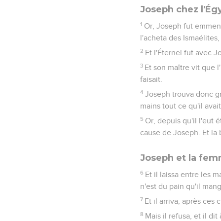
Joseph chez l'Égy
1
Or, Joseph fut emmené
l'acheta des Ismaélites,
2
Et l'Éternel fut avec J
3
Et son maître vit que l
faisait.
4
Joseph trouva donc grâc
mains tout ce qu'il avait
5
Or, depuis qu'il l'eut 
cause de Joseph. Et la b
Joseph et la fem
6
Et il laissa entre les 
n'est du pain qu'il mang
7
Et il arriva, après ce
8
Mais il refusa, et il 