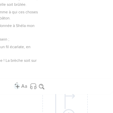
elle soit brûlée.
homme à qui ces choses
 bâton.
nt donnée à Shéla mon
sein ;
un fil écarlate, en
te ! La brèche soit sur