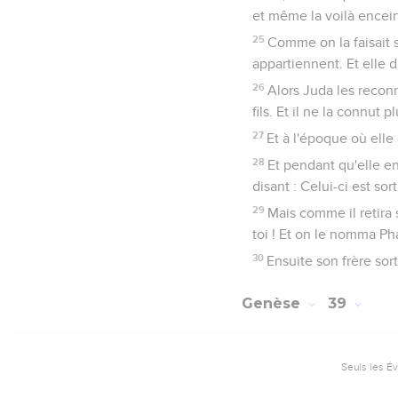
et même la voilà enceinte
25
Comme on la faisait s
appartiennent. Et elle d
26
Alors Juda les reconn
fils. Et il ne la connut pl
27
Et à l'époque où elle
28
Et pendant qu'elle enf
disant : Celui-ci est sort
29
Mais comme il retira s
toi ! Et on le nomma Ph
30
Ensuite son frère sort
Genèse
39
Seuls les É