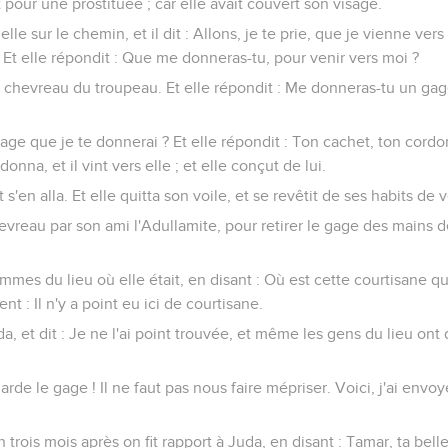
rit pour une prostituée ; car elle avait couvert son visage.
elle sur le chemin, et il dit : Allons, je te prie, que je vienne vers 
e. Et elle répondit : Que me donneras-tu, pour venir vers moi ?
i un chevreau du troupeau. Et elle répondit : Me donneras-tu un ga
e gage que je te donnerai ? Et elle répondit : Ton cachet, ton cordo
i donna, et il vint vers elle ; et elle conçut de lui.
t s'en alla. Et elle quitta son voile, et se revêtit de ses habits de 
vreau par son ami l'Adullamite, pour retirer le gage des mains d
ommes du lieu où elle était, en disant : Où est cette courtisane qui
nt : Il n'y a point eu ici de courtisane.
da, et dit : Je ne l'ai point trouvée, et même les gens du lieu ont dit
garde le gage ! Il ne faut pas nous faire mépriser. Voici, j'ai envo
n trois mois après on fit rapport à Juda, en disant : Tamar, ta belle-