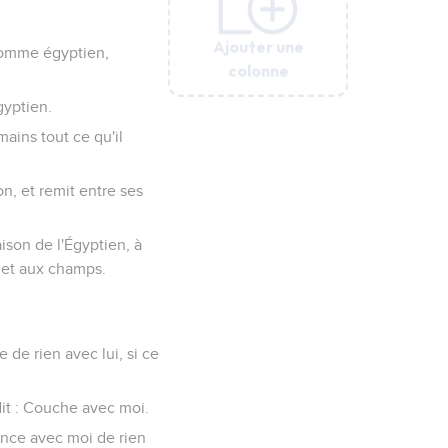
Ajouter une
Ajouter une
Ajouter une
Ajouter une
Ajouter une
 homme égyptien,
colonne
colonne
colonne
colonne
colonne
Égyptien.
 mains tout ce qu'il
on, et remit entre ses
aison de l'Égyptien, à
n et aux champs.
e de rien avec lui, si ce
dit : Couche avec moi.
sance avec moi de rien