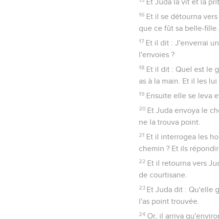
Et Juda la vit et la p
16
Et il se détourna vers 
que ce fût sa belle-fill
17
Et il dit : J'enverra
l'envoies ?
18
Et il dit : Quel est l
as à la main. Et il les lu
19
Ensuite elle se leva e
20
Et Juda envoya le che
ne la trouva point.
21
Et il interrogea les h
chemin ? Et ils répondire
22
Et il retourna vers Ju
de courtisane.
23
Et Juda dit : Qu'elle 
l'as point trouvée.
24
Or, il arriva qu'enviro