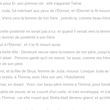
 pour Er, son premier-né ; elle s'appelait Tamar.
Juda, fut méchant aux yeux de l'Éternel, et l'Éternel le fit mourir
: Viens vers la femme de ton frère ; prends-la, comme beau-frère
tte postérité ne serait pas à lui, et quand il venait vers la femme
nt donner de postérité à son frère.
ut à l'Éternel ; et il le fit mourir aussi.
a belle-fille : Demeure veuve dans la maison de ton père, jusqu'à
l disait : Prenons garde qu'il ne meure, lui aussi, comme ses frère
 de son père.
rent, et la fille de Shua, femme de Juda, mourut. Lorsque Juda se 
s brebis, à Thimna, avec Hira son ami, l'Adullamite.
Tamar, en disant : Voici, ton beau-père monte à Thimna, pour tondr
habits de veuve, et se couvrit d'un voile, et s'en enveloppa, et s'a
 Thimna ; car elle voyait que Shéla était devenu grand, et qu'elle