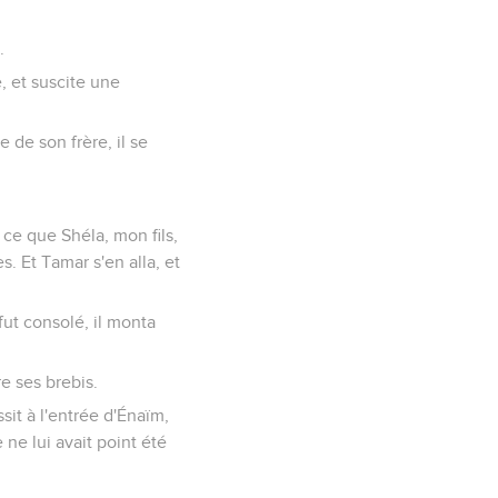
.
, et suscite une
 de son frère, il se
 ce que Shéla, mon fils,
s. Et Tamar s'en alla, et
fut consolé, il monta
e ses brebis.
ssit à l'entrée d'Énaïm,
 ne lui avait point été