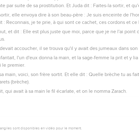
 par suite de sa prostitution. Et Juda dit : Faites-la sortir, et qu'
ortir, elle envoya dire à son beau-père : Je suis enceinte de l'
it : Reconnais, je te prie, à qui sont ce cachet, ces cordons et ce
ut, et dit : Elle est plus juste que moi, parce que je ne l'ai poi
us.
 devait accoucher, il se trouva qu'il y avait des jumeaux dans son 
antait, l'un d'eux donna la main, et la sage-femme la prit et y lia 
i le premier.
a main, voici, son frère sortit. Et elle dit : Quelle brèche tu as fai
arets (brèche).
it, qui avait à sa main le fil écarlate, et on le nomma Zarach.
vangiles sont disponibles en vidéo pour le moment.