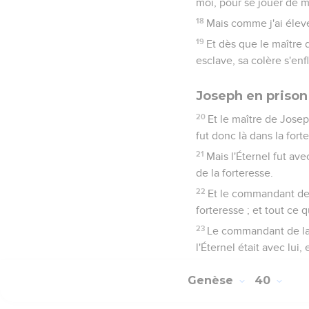
moi, pour se jouer de m
18
Mais comme j'ai élevé 
19
Et dès que le maître 
esclave, sa colère s'en
Joseph en prison
20
Et le maître de Joseph
fut donc là dans la fort
21
Mais l'Éternel fut ave
de la forteresse.
22
Et le commandant de l
forteresse ; et tout ce qui
23
Le commandant de la 
l'Éternel était avec lui, 
Genèse
40