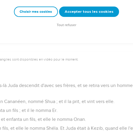
utes ses filles vinrent pour le consoler ; mais il refusa d'être consolé
Accepter tous les cookies
Choisir mes cookies
 mon fils au Sépulcre ! C'est ainsi que son père le pleura.
vendirent en Égypte à Potiphar, officier de Pharaon, chef des gar
Tout refuser
vangiles sont disponibles en vidéo pour le moment.
ps-là Juda descendit d'avec ses frères, et se retira vers un ho
d'un Cananéen, nommé Shua ; et il la prit, et vint vers elle.
ta un fils ; et il le nomma Er.
 et enfanta un fils, et elle le nomma Onan.
 fils, et elle le nomma Shéla. Et Juda était à Kezib, quand elle l'