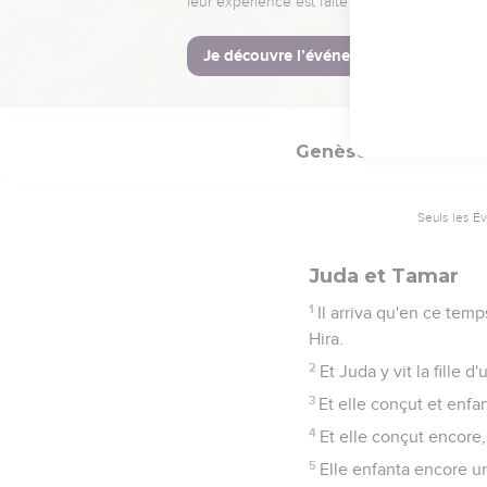
35
Et tous ses fils, et to
descendrai en deuil vers
36
Et les Madianites le 
Genèse
38
Seuls les É
Juda et Tamar
1
Il arriva qu'en ce tem
Hira.
2
Et Juda y vit la fille 
3
Et elle conçut et enfan
4
Et elle conçut encore,
5
Elle enfanta encore un