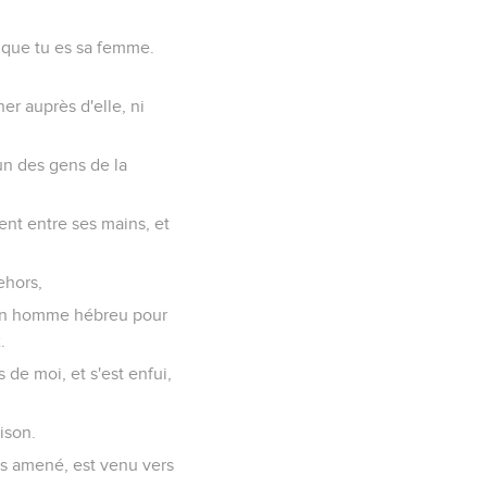
e que tu es sa femme.
her auprès d'elle, ni
ucun des gens de la
ment entre ses mains, et
dehors,
é un homme hébreu pour
.
s de moi, et s'est enfui,
ison.
 as amené, est venu vers