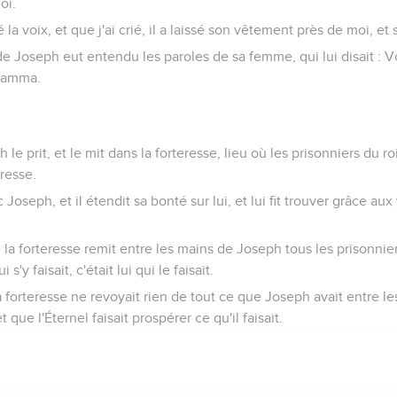
oi.
la voix, et que j'ai crié, il a laissé son vêtement près de moi, et 
de Joseph eut entendu les paroles de sa femme, qui lui disait : Vo
flamma.
 le prit, et le mit dans la forteresse, lieu où les prisonniers du ro
eresse.
c Joseph, et il étendit sa bonté sur lui, et lui fit trouver grâce
a forteresse remit entre les mains de Joseph tous les prisonnier
 s'y faisait, c'était lui qui le faisait.
forteresse ne revoyait rien de tout ce que Joseph avait entre le
et que l'Éternel faisait prospérer ce qu'il faisait.