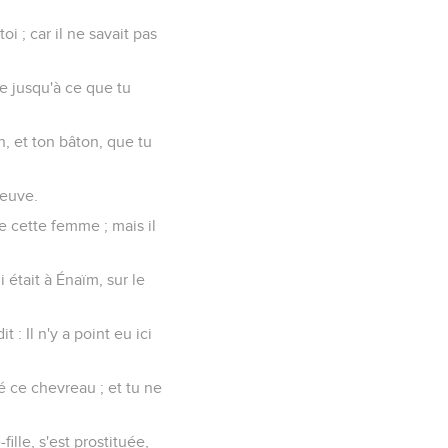
toi ; car il ne savait pas
ge jusqu'à ce que tu
n, et ton bâton, que tu
veuve.
e cette femme ; mais il
 était à Énaïm, sur le
 : Il n'y a point eu ici
yé ce chevreau ; et tu ne
fille, s'est prostituée,