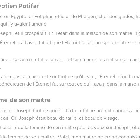
ptien Potifar
 en Égypte, et Potiphar, officier de Pharaon, chef des gardes,
 qui l'y avaient amené.
oseph ; et il prospérait. Et il était dans la maison de son maître l'
'Éternel était avec lui, et que l'Éternel faisait prospérer entre ses
e à ses yeux, et il le servait ; et son maître l'établit sur sa mais
.
établi dans sa maison et sur tout ce qu'il avait, l'Éternel bénit la m
énédiction de l'Éternel fut sur tout ce qu'il avait, dans la maiso
me de son maître
mains de Joseph tout ce qui était à lui, et il ne prenait connaissanc
eait. Or, Joseph était beau de taille, et beau de visage.
s choses, que la femme de son maître jeta les yeux sur Joseph, et 
dit à la femme de son maître : Voici, mon maître ne prend connais