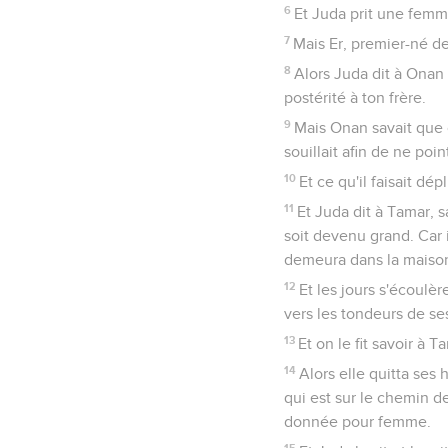
6
Et Juda prit une femme
7
Mais Er, premier-né de 
8
Alors Juda dit à Onan 
postérité à ton frère.
9
Mais Onan savait que ce
souillait afin de ne poi
10
Et ce qu'il faisait dépl
11
Et Juda dit à Tamar, s
soit devenu grand. Car i
demeura dans la maison
12
Et les jours s'écoulè
vers les tondeurs de se
13
Et on le fit savoir à 
14
Alors elle quitta ses 
qui est sur le chemin de
donnée pour femme.
15