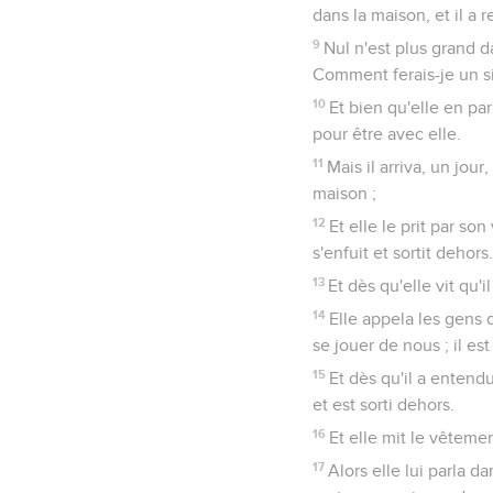
dans la maison, et il a 
9
Nul n'est plus grand d
Comment ferais-je un si
10
Et bien qu'elle en par
pour être avec elle.
11
Mais il arriva, un jour
maison ;
12
Et elle le prit par s
s'enfuit et sortit dehors.
13
Et dès qu'elle vit qu'i
14
Elle appela les gens
se jouer de nous ; il es
15
Et dès qu'il a entendu
et est sorti dehors.
16
Et elle mit le vêteme
17
Alors elle lui parla 