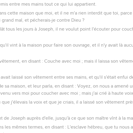
remis entre mes mains tout ce qui lui appartient.
ans cette maison que moi, et il ne m'a rien interdit que toi, parc
 grand mal, et pécherais-je contre Dieu ?
lât tous les jours à Joseph, il ne voulut point l'écouter pour couc
, qu'il vint à la maison pour faire son ouvrage, et il n'y avait là a
on vêtement, en disant : Couche avec moi ; mais il laissa son vête
l avait laissé son vêtement entre ses mains, et qu'il s'était enfui 
 de sa maison, et leur parla, en disant : Voyez, on nous a amen
t venu vers moi pour coucher avec moi ; mais j'ai crié à haute voix
 que j'élevais la voix et que je criais, il a laissé son vêtement prè
nt de Joseph auprès d'elle, jusqu'à ce que son maître vînt à la ma
dans les mêmes termes, en disant : L'esclave hébreu, que tu nous