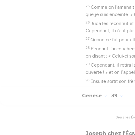
25
Comme on l'amenait de
que je suis enceinte. »
26
Juda les reconnut et 
Cependant, il n'eut plus
27
Quand ce fut pour ell
28
Pendant l'accouchemen
en disant : « Celui-ci so
29
Cependant, il retira l
ouverte ! » et on l’appe
30
Ensuite sortit son frèr
Genèse
39
Seuls les É
Joseph chez l'Égy