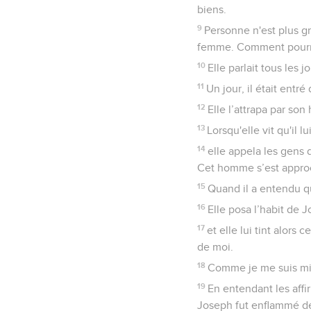
biens.
9
Personne n'est plus gr
femme. Comment pourrai
10
Elle parlait tous les 
11
Un jour, il était entr
12
Elle l’attrapa par son 
13
Lorsqu'elle vit qu'il l
14
elle appela les gens 
Cet homme s’est approc
15
Quand il a entendu que
16
Elle posa l’habit de 
17
et elle lui tint alor
de moi.
18
Comme je me suis mise 
19
En entendant les affir
Joseph fut enflammé de