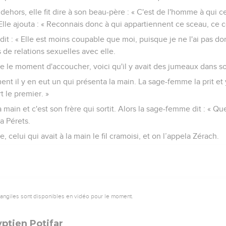
hors, elle fit dire à son beau-père : « C'est de l'homme à qui c
 Elle ajouta : « Reconnais donc à qui appartiennent ce sceau, ce 
dit : « Elle est moins coupable que moi, puisque je ne l'ai pas do
 de relations sexuelles avec elle.
e le moment d'accoucher, voici qu'il y avait des jumeaux dans s
t il y en eut un qui présenta la main. La sage-femme la prit et y
rt le premier. »
a main et c'est son frère qui sortit. Alors la sage-femme dit : « Qu
la Pérets.
e, celui qui avait à la main le fil cramoisi, et on l’appela Zérach.
vangiles sont disponibles en vidéo pour le moment.
ptien Potifar