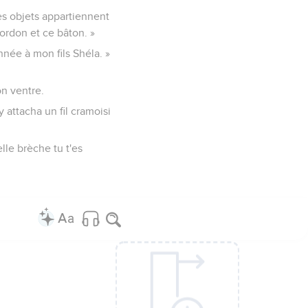
es objets appartiennent
cordon et ce bâton. »
nnée à mon fils Shéla. »
on ventre.
 attacha un fil cramoisi
elle brèche tu t'es