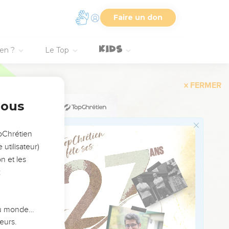
s d'eau.
es qui venaient de
Faire un don
portaient en Egypte.
ang ?
ien ?
Le Top
, il est de notre
ne, et ils le vendirent
nous
 vêtements,
opChrétien
utilisateur)
n et les
 que nous avons trouvé.
:
ph a été mis en
 du monde…
r son fils.
eurs.