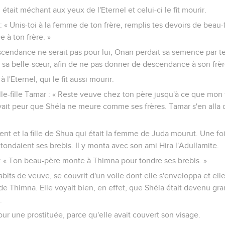
, était méchant aux yeux de l'Eternel et celui-ci le fit mourir.
: « Unis-toi à la femme de ton frère, remplis tes devoirs de beau-
à ton frère. »
cendance ne serait pas pour lui, Onan perdait sa semence par ter
c sa belle-sœur, afin de ne pas donner de descendance à son frèr
à l'Eternel, qui le fit aussi mourir.
lle-fille Tamar : « Reste veuve chez ton père jusqu'à ce que mon fi
 avait peur que Shéla ne meure comme ses frères. Tamar s'en alla
ent et la fille de Shua qui était la femme de Juda mourut. Une f
tondaient ses brebis. Il y monta avec son ami Hira l'Adullamite.
 « Ton beau-père monte à Thimna pour tondre ses brebis. »
habits de veuve, se couvrit d'un voile dont elle s'enveloppa et elle 
e Thimna. Elle voyait bien, en effet, que Shéla était devenu grand
.
 pour une prostituée, parce qu'elle avait couvert son visage.