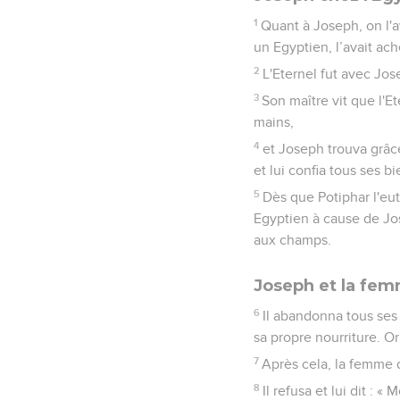
1
Quant à Joseph, on l'a
un Egyptien, l’avait ach
2
L'Eternel fut avec Jos
3
Son maître vit que l'Ete
mains,
4
et Joseph trouva grâce
et lui confia tous ses bi
5
Dès que Potiphar l'eut
Egyptien à cause de Jos
aux champs.
Joseph et la fem
6
Il abandonna tous ses 
sa propre nourriture. Or
7
Après cela, la femme d
8
Il refusa et lui dit :