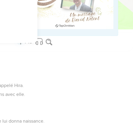
Il disait : « C'est dans
on qui était chef des
appelé Hira.
ns avec elle.
e lui donna naissance.