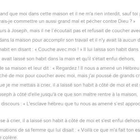
and que moi dans cette maison et il ne m'a rien interdit, sauf toi
s-je commettre un aussi grand mal et pécher contre Dieu ? »
jours à Joseph, mais il ne l’écoutait pas et refusait de coucher avec
é dans la maison pour accomplir son travail et il n'y avait là aucun
habit en disant : « Couche avec moi ! » Il lui laissa son habit dans 
ui avait laissé son habit dans la main et qu'il s'était enfui dehors,
de sa maison et leur dit : « Regardez ! Il nous a amené un Hébre
hé de moi pour coucher avec moi, mais j'ai poussé de grands cri
 je me mettais à crier, il a laissé son habit à côté de moi et est s
Joseph à côté d'elle jusqu'à ce que son maître rentre à la maison,
s ce discours : « L'esclave hébreu que tu nous as amené s’est app
à crier, il a laissé son habit à côté de moi et s'est enfui dehors
mations de sa femme qui lui disait : « Voilà ce que m'a fait ton es
 colère.