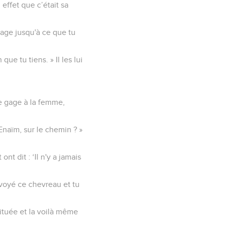
n effet que c’était sa
gage jusqu'à ce que tu
que tu tiens. » Il les lui
le gage à la femme,
 Enaïm, sur le chemin ? »
ont dit : ‘Il n'y a jamais
nvoyé ce chevreau et tu
stituée et la voilà même