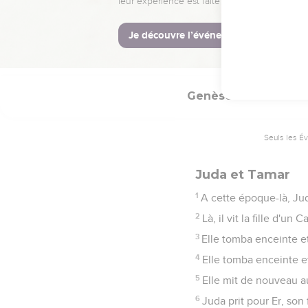
Tous ses fils et toutes
le deuil que je descendra
36
Quant aux Madianites,
gardes.
Genèse
38
Seuls les É
Juda et Tamar
1
A cette époque-là, Jud
2
Là, il vit la fille d'u
3
Elle tomba enceinte et
4
Elle tomba enceinte e
5
Elle mit de nouveau au
6
Juda prit pour Er, so