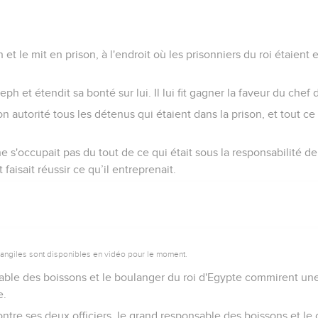
et le mit en prison, à l'endroit où les prisonniers du roi étaient 
eph et étendit sa bonté sur lui. Il lui fit gagner la faveur du chef 
n autorité tous les détenus qui étaient dans la prison, et tout ce 
ne s'occupait pas du tout de ce qui était sous la responsabilité 
t faisait réussir ce qu’il entreprenait.
vangiles sont disponibles en vidéo pour le moment.
sable des boissons et le boulanger du roi d'Egypte commirent une
e.
contre ses deux officiers, le grand responsable des boissons et le