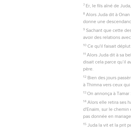
7
Er, le fils aîné de Juda
8
Alors Juda dit à Onan 
donne une descendance 
9
Sachant que cette des
avoir des relations ave
10
Ce qu'il faisait déplut 
11
Alors Juda dit à sa be
disait cela parce qu’il
père.
12
Bien des jours passèr
à Thimna vers ceux qui 
13
On annonça à Tamar :
14
Alors elle retira ses 
d'Enaïm, sur le chemin d
pas donnée en mariage
15
Juda la vit et la prit