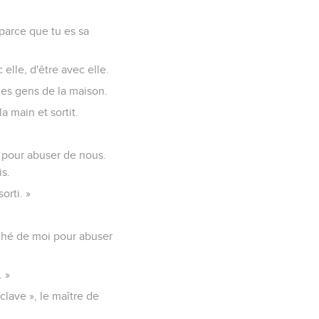
 parce que tu es sa
 elle, d'être avec elle.
 des gens de la maison.
la main et sortit.
u pour abuser de nous.
s.
orti. »
roché de moi pour abuser
. »
clave », le maître de