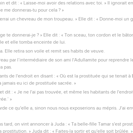
in et dit : « Laisse-moi avoir des relations avec toi. » Il ignorait e
 Que me donneras-tu pour cela ? »
enverrai un chevreau de mon troupeau. » Elle dit : « Donne-moi un 
ge te donnerai-je ? » Elle dit : « Ton sceau, ton cordon et le bâton 
lle et elle tomba enceinte de lui.
la. Elle retira son voile et remit ses habits de veuve.
eau par l’intermédiaire de son ami l'Adullamite pour reprendre 
va pas.
tants de l'endroit en disant : « Où est la prostituée qui se tenait à
y a jamais eu ici de prostituée sacrée. »
et dit : « Je ne l'ai pas trouvée, et même les habitants de l'endroit 
rée.’ »
garde ce qu'elle a, sinon nous nous exposerions au mépris. J'ai e
us tard, on vint annoncer à Juda : « Ta belle-fille Tamar s'est pro
prostitution. » Juda dit : « Faites-la sortir et qu'elle soit brûlée. »