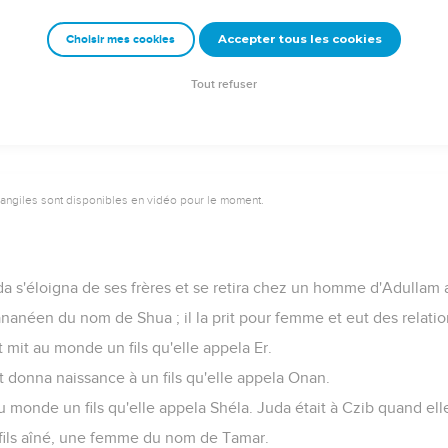
 ses filles vinrent pour le consoler, mais il refusait d’être consolé. 
i vers mon fils au séjour des morts », et il pleurait son fils.
Accepter tous les cookies
Choisir mes cookies
 ils vendirent Joseph en Egypte à Potiphar, un officier du phara
Tout refuser
vangiles sont disponibles en vidéo pour le moment.
a s'éloigna de ses frères et se retira chez un homme d'Adullam 
n Cananéen du nom de Shua ; il la prit pour femme et eut des relatio
 mit au monde un fils qu'elle appela Er.
t donna naissance à un fils qu'elle appela Onan.
 monde un fils qu'elle appela Shéla. Juda était à Czib quand ell
n fils aîné, une femme du nom de Tamar.