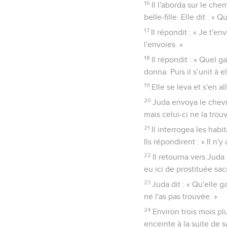
16
Il l'aborda sur le chem
belle-fille. Elle dit : «
17
Il répondit : « Je t'
l'envoies. »
18
Il répondit : « Quel ga
donna. Puis il s’unit à e
19
Elle se leva et s'en al
20
Juda envoya le chevr
mais celui-ci ne la trou
21
Il interrogea les habi
Ils répondirent : « Il n'
22
Il retourna vers Juda 
eu ici de prostituée sac
23
Juda dit : « Qu'elle 
ne l'as pas trouvée. »
24
Environ trois mois pl
enceinte à la suite de sa 