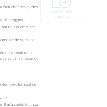
i était chef des gardes,
Ajouter une
Ajouter une
Ajouter une
Ajouter une
Ajouter une
Ajouter une
colonne
colonne
colonne
colonne
colonne
colonne
 maître égyptien.
aisait réussir entre ses
esponsable de sa maison
bénit la maison de cet
e ce soit à la maison ou
 rien avec lui, sauf de
i ! »
n, il m’a confié tous ses