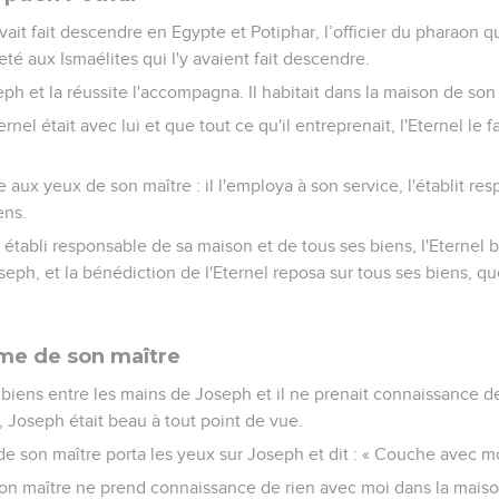
vait fait descendre en Egypte et Potiphar, l’officier du pharaon qu
eté aux Ismaélites qui l'y avaient fait descendre.
eph et la réussite l'accompagna. Il habitait dans la maison de son
rnel était avec lui et que tout ce qu'il entreprenait, l'Eternel le f
 aux yeux de son maître : il l'employa à son service, l'établit r
ens.
 établi responsable de sa maison et de tous ses biens, l'Eternel 
eph, et la bénédiction de l'Eternel reposa sur tous ses biens, qu
me de son maître
biens entre les mains de Joseph et il ne prenait connaissance de
, Joseph était beau à tout point de vue.
e son maître porta les yeux sur Joseph et dit : « Couche avec mo
 « Mon maître ne prend connaissance de rien avec moi dans la maiso