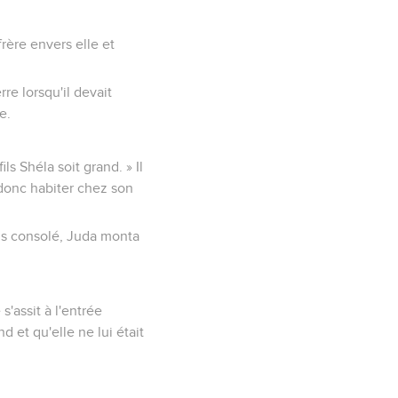
frère envers elle et
re lorsqu'il devait
e.
ls Shéla soit grand. » Il
 donc habiter chez son
ois consolé, Juda monta
s'assit à l'entrée
 et qu'elle ne lui était