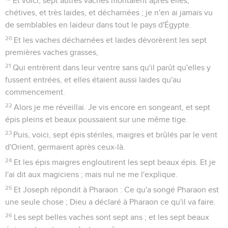
Et voici, sept autres vaches montaient après elles,
chétives, et très laides, et décharnées ; je n'en ai jamais vu
de semblables en laideur dans tout le pays d'Égypte.
20
Et les vaches décharnées et laides dévorèrent les sept
premières vaches grasses,
21
Qui entrèrent dans leur ventre sans qu'il parût qu'elles y
fussent entrées, et elles étaient aussi laides qu'au
commencement.
22
Alors je me réveillai. Je vis encore en songeant, et sept
épis pleins et beaux poussaient sur une même tige.
23
Puis, voici, sept épis stériles, maigres et brûlés par le vent
d'Orient, germaient après ceux-là.
24
Et les épis maigres engloutirent les sept beaux épis. Et je
l'ai dit aux magiciens ; mais nul ne me l'explique.
25
Et Joseph répondit à Pharaon : Ce qu'a songé Pharaon est
une seule chose ; Dieu a déclaré à Pharaon ce qu'il va faire.
26
Les sept belles vaches sont sept ans ; et les sept beaux