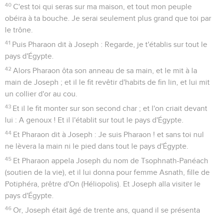
40
C'est toi qui seras sur ma maison, et tout mon peuple
obéira à ta bouche. Je serai seulement plus grand que toi par
le trône.
41
Puis Pharaon dit à Joseph : Regarde, je t'établis sur tout le
pays d'Égypte.
42
Alors Pharaon ôta son anneau de sa main, et le mit à la
main de Joseph ; et il le fit revêtir d'habits de fin lin, et lui mit
un collier d'or au cou.
43
Et il le fit monter sur son second char ; et l'on criait devant
lui : A genoux ! Et il l'établit sur tout le pays d'Égypte.
44
Et Pharaon dit à Joseph : Je suis Pharaon ! et sans toi nul
ne lèvera la main ni le pied dans tout le pays d'Égypte.
45
Et Pharaon appela Joseph du nom de Tsophnath-Panéach
(soutien de la vie), et il lui donna pour femme Asnath, fille de
Potiphéra, prêtre d'On (Héliopolis). Et Joseph alla visiter le
pays d'Égypte.
46
Or, Joseph était âgé de trente ans, quand il se présenta