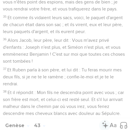
vous n'êtes point des espions, mais des gens de bien ; je
vous rendrai votre frère, et vous trafiquerez dans le pays.
35
Et comme ils vidaient leurs sacs, voici, le paquet d'argent
de chacun était dans son sac ; et ils virent, eux et leur père,
leurs paquets d'argent, et ils eurent peur.
36
Alors Jacob, leur père, leur dit : Vous m'avez privé
d'enfants : Joseph n'est plus, et Siméon n'est plus, et vous
emmèneriez Benjamin ! C'est sur moi que toutes ces choses
sont tombées !
37
Et Ruben parla à son père, et lui dit : Tu feras mourir mes
deux fils, si je ne te le ramène ; confie-le-moi et je te le
rendrai.
38
Et il répondit : Mon fils ne descendra point avec vous ; car
son frère est mort, et celui-ci est resté seul. Et s'il lui arrivait
malheur dans le chemin par où vous irez, vous feriez
descendre mes cheveux blancs avec douleur au Sépulcre.
Genèse
43