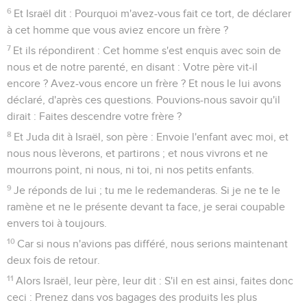
6
Et Israël dit : Pourquoi m'avez-vous fait ce tort, de déclarer
à cet homme que vous aviez encore un frère ?
7
Et ils répondirent : Cet homme s'est enquis avec soin de
nous et de notre parenté, en disant : Votre père vit-il
encore ? Avez-vous encore un frère ? Et nous le lui avons
déclaré, d'après ces questions. Pouvions-nous savoir qu'il
dirait : Faites descendre votre frère ?
8
Et Juda dit à Israël, son père : Envoie l'enfant avec moi, et
nous nous lèverons, et partirons ; et nous vivrons et ne
mourrons point, ni nous, ni toi, ni nos petits enfants.
9
Je réponds de lui ; tu me le redemanderas. Si je ne te le
ramène et ne le présente devant ta face, je serai coupable
envers toi à toujours.
10
Car si nous n'avions pas différé, nous serions maintenant
deux fois de retour.
11
Alors Israël, leur père, leur dit : S'il en est ainsi, faites donc
ceci : Prenez dans vos bagages des produits les plus