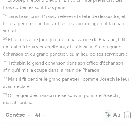
Et Joseph répondit, et dit : En voici l'interprétation : Les
trois corbeilles sont trois jours.
19
Dans trois jours, Pharaon élèvera ta tête de dessus toi, et
te fera pendre à un bois, et les oiseaux mangeront ta chair
sur toi.
20
Et le troisième jour, jour de la naissance de Pharaon, il fit
un festin à tous ses serviteurs, et il éleva la tête du grand
échanson et du grand panetier, au milieu de ses serviteurs :
21
Il rétablit le grand échanson dans son office d'échanson,
afin qu'il mît la coupe dans la main de Pharaon ;
22
Mais il fit pendre le grand panetier ; comme Joseph le leur
avait déclaré.
23
Or, le grand échanson ne se souvint point de Joseph ;
mais il l'oublia.
Genèse
41