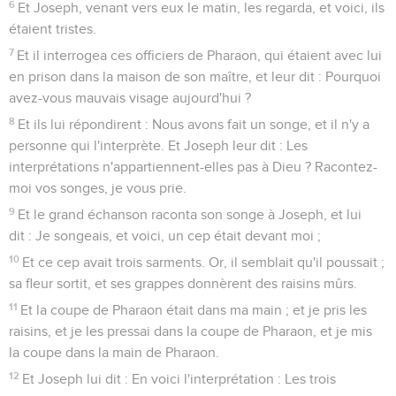
6
Et Joseph, venant vers eux le matin, les regarda, et voici, ils
étaient tristes.
7
Et il interrogea ces officiers de Pharaon, qui étaient avec lui
en prison dans la maison de son maître, et leur dit : Pourquoi
avez-vous mauvais visage aujourd'hui ?
8
Et ils lui répondirent : Nous avons fait un songe, et il n'y a
personne qui l'interprète. Et Joseph leur dit : Les
interprétations n'appartiennent-elles pas à Dieu ? Racontez-
moi vos songes, je vous prie.
9
Et le grand échanson raconta son songe à Joseph, et lui
dit : Je songeais, et voici, un cep était devant moi ;
10
Et ce cep avait trois sarments. Or, il semblait qu'il poussait ;
sa fleur sortit, et ses grappes donnèrent des raisins mûrs.
11
Et la coupe de Pharaon était dans ma main ; et je pris les
raisins, et je les pressai dans la coupe de Pharaon, et je mis
la coupe dans la main de Pharaon.
12
Et Joseph lui dit : En voici l'interprétation : Les trois