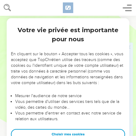
faire mépriser. Voici, j'ai envoyé ce chevreau ; et tu ne l'as
point trouvée.
24
Ostervald
Or, il arriva qu'environ trois mois après on fit rapport à
Juda, en disant : Tamar, ta belle-fille, s'est prostituée, et
Votre vie privée est importante
Genèse
38
même la voilà enceinte par suite de sa prostitution. Et Juda
pour nous
dit : Faites-la sortir, et qu'elle soit brûlée.
25
Comme on la faisait sortir, elle envoya dire à son beau-
En cliquant sur le bouton « Accepter tous les cookies », vous
père : Je suis enceinte de l'homme à qui ces choses
acceptez que TopChrétien utilise des traceurs (comme des
cookies ou l'identifiant unique de votre compte utilisateur) et
appartiennent. Et elle dit : Reconnais, je te prie, à qui sont ce
traite vos données à caractère personnel (comme vos
cachet, ces cordons et ce bâton.
données de navigation et les informations renseignées dans
26
Alors Juda les reconnut, et dit : Elle est plus juste que moi,
votre compte utilisateur) dans les buts suivants :
parce que je ne l'ai point donnée à Shéla mon fils. Et il ne la
Mesurer l'audience de notre service
connut plus.
Vous permettre d'utiliser des services tiers tels que de la
27
Et à l'époque où elle devait accoucher, il se trouva qu'il y
vidéo, des cartes du monde…
Vous permettre d'entrer en contact avec notre service de
avait des jumeaux dans son sein ;
relation aux utilisateurs.
28
Et pendant qu'elle enfantait, l'un d'eux donna la main, et la
sage-femme la prit et y lia un fil écarlate, en disant : Celui-ci
Choisir mes cookies