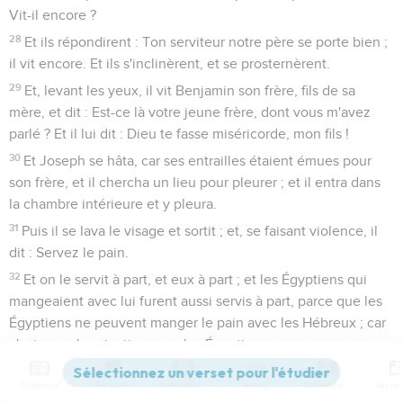
Vit-il encore ?
28
Et ils répondirent : Ton serviteur notre père se porte bien ;
il vit encore. Et ils s'inclinèrent, et se prosternèrent.
29
Et, levant les yeux, il vit Benjamin son frère, fils de sa
mère, et dit : Est-ce là votre jeune frère, dont vous m'avez
parlé ? Et il lui dit : Dieu te fasse miséricorde, mon fils !
30
Et Joseph se hâta, car ses entrailles étaient émues pour
son frère, et il chercha un lieu pour pleurer ; et il entra dans
la chambre intérieure et y pleura.
31
Puis il se lava le visage et sortit ; et, se faisant violence, il
dit : Servez le pain.
32
Et on le servit à part, et eux à part ; et les Égyptiens qui
mangeaient avec lui furent aussi servis à part, parce que les
Égyptiens ne peuvent manger le pain avec les Hébreux ; car
c'est une abomination pour les Égyptiens.
33
Ils s'assirent donc en sa présence, l'aîné selon son droit
Contenus
Versions
Commentaires
Strong
Dictionnaire
d'aînesse, et le plus jeune selon son âge. Et ces hommes se