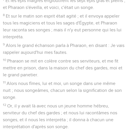
Et les épis maigres engloutirent les sept épis gras et pleins ;
et Pharaon s'éveilla, et voici, c'était un songe.
8
Et sur le matin son esprit était agité ; et il envoya appeler
tous les magiciens et tous les sages d'Égypte, et Pharaon
leur raconta ses songes ; mais il n'y eut personne qui les lui
interpréta.
9
Alors le grand échanson parla à Pharaon, en disant : Je vais
rappeler aujourd'hui mes fautes.
10
Pharaon se mit en colère contre ses serviteurs, et me fit
mettre en prison, dans la maison du chef des gardes, moi et
le grand panetier.
11
Alors nous fîmes, lui et moi, un songe dans une même
nuit ; nous songeâmes, chacun selon la signification de son
songe.
12
Or, il y avait là avec nous un jeune homme hébreu,
serviteur du chef des gardes ; et nous lui racontâmes nos
songes, et il nous les interpréta ; il donna à chacun une
interprétation d'après son songe.