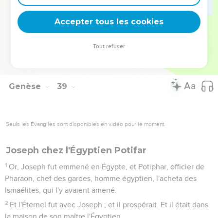
est sorti le premier.
29
Mais comme il retira sa main, voici, son frère sortit. Et elle
Accepter tous les cookies
dit : Quelle brèche tu as faite ! La brèche soit sur toi ! Et on le
nomma Pharets (brèche).
Tout refuser
30
Ensuite son frère sortit, qui avait à sa main le fil écarlate, et
on le nomma Zarach.
Genèse
39
Seuls les Évangiles sont disponibles en vidéo pour le moment.
Joseph chez l'Égyptien Potifar
1
Or, Joseph fut emmené en Égypte, et Potiphar, officier de
Pharaon, chef des gardes, homme égyptien, l'acheta des
Ismaélites, qui l'y avaient amené.
2
Et l'Éternel fut avec Joseph ; et il prospérait. Et il était dans
la maison de son maître l'Égyptien.