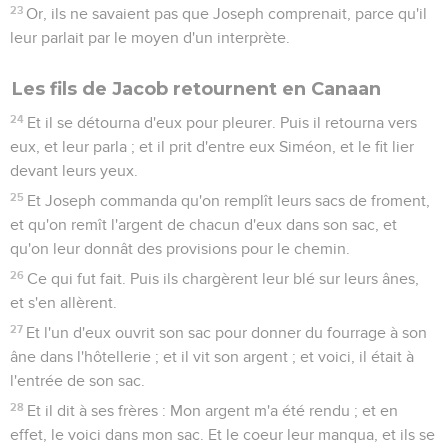
23
Or, ils ne savaient pas que Joseph comprenait, parce qu'il
leur parlait par le moyen d'un interprète.
Les fils de Jacob retournent en Canaan
24
Et il se détourna d'eux pour pleurer. Puis il retourna vers
eux, et leur parla ; et il prit d'entre eux Siméon, et le fit lier
devant leurs yeux.
25
Et Joseph commanda qu'on remplît leurs sacs de froment,
et qu'on remît l'argent de chacun d'eux dans son sac, et
qu'on leur donnât des provisions pour le chemin.
26
Ce qui fut fait. Puis ils chargèrent leur blé sur leurs ânes,
et s'en allèrent.
27
Et l'un d'eux ouvrit son sac pour donner du fourrage à son
âne dans l'hôtellerie ; et il vit son argent ; et voici, il était à
l'entrée de son sac.
28
Et il dit à ses frères : Mon argent m'a été rendu ; et en
effet, le voici dans mon sac. Et le coeur leur manqua, et ils se