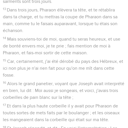
sarments sont trois jours.
13
Dans trois jours, Pharaon élèvera ta tête, et te rétablira
dans ta charge, et tu mettras la coupe de Pharaon dans sa
main, comme tu le faisais auparavant, lorsque tu étais son
échanson.
14
Mais souviens-toi de moi, quand tu seras heureux, et use
de bonté envers moi, je te prie ; fais mention de moi à
Pharaon, et fais-moi sortir de cette maison.
15
Car, certainement, j'ai été dérobé du pays des Hébreux, et
ici non plus je n'ai rien fait pour qu'on me mît dans cette
fosse.
16
Alors le grand panetier, voyant que Joseph avait interprété
en bien, lui dit : Moi aussi je songeais, et voici, j'avais trois
corbeilles de pain blanc sur la tête ;
17
Et dans la plus haute corbeille il y avait pour Pharaon de
toutes sortes de mets faits par le boulanger ; et les oiseaux
les mangeaient dans la corbeille qui était sur ma tête.
18