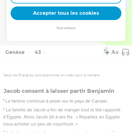
un malheur lui arrive pendant votre voyage, je mourrai de
Accepter tous les cookies
chagrin par votre faute. »
© Société biblique française – Bibli’O, 2000, avec autorisation. Pour vous procurer
Tout refuser
une Bible imprimée, rendez-vous sur www.editionsbiblio.fr
Genèse
43
Seuls les Évangiles sont disponibles en vidéo pour le moment.
Jacob consent à laisser partir Benjamin
1
La famine continue à peser sur le pays de Canaan.
2
La famille de Jacob a fini de manger tout le blé rapporté
d’Égypte. Alors Jacob dit à ses fils : « Repartez en Égypte
nous acheter un peu de nourriture. »
3