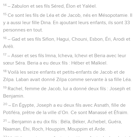
14
– Zabulon et ses fils Séred, Élon et Yaléel.
15
Ce sont les fils de Léa et de Jacob, nés en Mésopotamie. Il
y a aussi leur fille Dina. En ajoutant leurs enfants, ils sont 33
personnes en tout.
16
– Gad et ses fils Sifion, Hagui, Chouni, Esbon, Éri, Arodi et
Aréli.
17
– Asser et ses fils Imna, Icheva, Ichevi et Beria avec leur
sœur Séra. Beria a eu deux fils : Héber et Malkiel.
18
Voilà les seize enfants et petits-enfants de Jacob et de
Zilpa. Laban avait donné Zilpa comme servante à sa fille Léa.
19
Rachel, femme de Jacob, lui a donné deux fils : Joseph et
Benjamin.
20
– En Égypte, Joseph a eu deux fils avec Asnath, fille de
Potiféra, prêtre de la ville d’On. Ce sont Manassé et Éfraïm.
21
– Benjamin a eu dix fils : Béla, Béker, Achebel, Guéra,
Naaman, Éhi, Roch, Houppim, Mouppim et Arde.
22