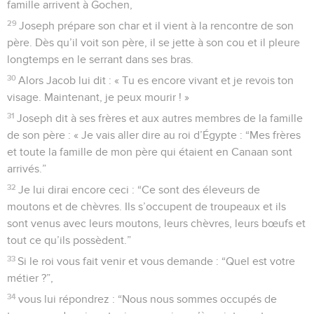
famille arrivent à Gochen,
29
Joseph prépare son char et il vient à la rencontre de son
père. Dès qu’il voit son père, il se jette à son cou et il pleure
longtemps en le serrant dans ses bras.
30
Alors Jacob lui dit : « Tu es encore vivant et je revois ton
visage. Maintenant, je peux mourir ! »
31
Joseph dit à ses frères et aux autres membres de la famille
de son père : « Je vais aller dire au roi d’Égypte : “Mes frères
et toute la famille de mon père qui étaient en Canaan sont
arrivés.”
32
Je lui dirai encore ceci : “Ce sont des éleveurs de
moutons et de chèvres. Ils s’occupent de troupeaux et ils
sont venus avec leurs moutons, leurs chèvres, leurs bœufs et
tout ce qu’ils possèdent.”
33
Si le roi vous fait venir et vous demande : “Quel est votre
métier ?”,
34
vous lui répondrez : “Nous nous sommes occupés de