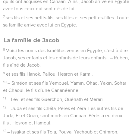
qu’ils ont acquises en Canaan. Ainsi, Jacob arrive en Égypte
avec tous ceux qui sont nés de lui :
7
ses fils et ses petits-fils, ses filles et ses petites-filles. Toute
sa famille arrive avec lui en Égypte.
La famille de Jacob
8
Voici les noms des Israélites venus en Égypte, c’est-à-dire
Jacob, ses enfants et les enfants de leurs enfants : – Ruben,
fils aîné de Jacob,
9
et ses fils Hanok, Pallou, Hesron et Karmi.
10
– Siméon et ses fils Yemouel, Yamin, Ohad, Yakin, Sohar
et Chaoul, le fils d’une Cananéenne.
11
– Lévi et ses fils Guerchon, Quéhath et Merari.
12
– Juda et ses fils Chéla, Pérès et Zéra. Les autres fils de
Juda, Er et Onan, sont morts en Canaan. Pérès a eu deux
fils : Hesron et Hamoul.
13
– Issakar et ses fils Tola, Pouva, Yachoub et Chimron.