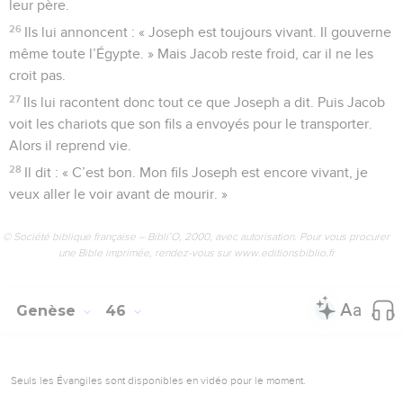
leur père.
26
Ils lui annoncent : « Joseph est toujours vivant. Il gouverne
même toute l’Égypte. » Mais Jacob reste froid, car il ne les
croit pas.
27
Ils lui racontent donc tout ce que Joseph a dit. Puis Jacob
voit les chariots que son fils a envoyés pour le transporter.
Alors il reprend vie.
28
Il dit : « C’est bon. Mon fils Joseph est encore vivant, je
veux aller le voir avant de mourir. »
© Société biblique française – Bibli’O, 2000, avec autorisation. Pour vous procurer
une Bible imprimée, rendez-vous sur www.editionsbiblio.fr
Genèse
46
Seuls les Évangiles sont disponibles en vidéo pour le moment.