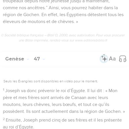
troupeaux depuis notre jeunesse jusqu’à maintenant,
comme nos ancêtres.” Ainsi, vous pourrez habiter dans la
région de Gochen. En effet, les Égyptiens détestent tous les
éleveurs de moutons et de chèvres. »
© Société biblique française – Bibli’O, 2000, avec autorisation. Pour vous procurer
une Bible imprimée, rendez-vous sur www.editionsbiblio.fr
Genèse
47
Seuls les Évangiles sont disponibles en vidéo pour le moment.
1
Joseph va donc prévenir le roi d’Égypte. Il lui dit : « Mon
père et mes frères sont arrivés de Canaan avec leurs
moutons, leurs chèvres, leurs bœufs, et tout ce qu’ils
possèdent. Ils sont actuellement dans la région de Gochen. »
2
Ensuite, Joseph prend cinq de ses frères et il les présente
au roi d’Égypte.