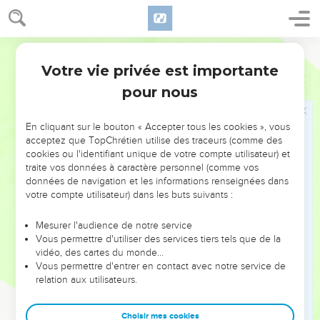
33
Cet homme nous a répondu : “Je veux savoir si vous êtes
vraiment honnêtes. Laissez l’un de vous ici, et allez porter du
blé à vos familles qui ont faim.
Parole de Vie
34
Ensuite, ramenez-moi votre plus jeune frère. Ainsi, je
Votre vie privée est importante
Genèse
42
saurai que vous n’êtes pas des espions, mais des gens
pour nous
honnêtes. Alors je vous rendrai votre frère et je vous laisserai
faire du commerce dans le pays.” »
En cliquant sur le bouton « Accepter tous les cookies », vous
35
Ensuite, ils vident leurs sacs, et chacun trouve dans le sien
acceptez que TopChrétien utilise des traceurs (comme des
un petit sac avec son argent. Quand ils voient cet argent, ils
cookies ou l'identifiant unique de votre compte utilisateur) et
traite vos données à caractère personnel (comme vos
ont tous peur, même Jacob leur père.
données de navigation et les informations renseignées dans
36
Jacob leur dit : « Vous m’avez déjà enlevé deux enfants :
votre compte utilisateur) dans les buts suivants :
je n’ai plus Joseph et je n’ai plus Siméon. Et vous voulez me
prendre Benjamin ! C’est sur moi que tout cela retombe ! »
Mesurer l'audience de notre service
Vous permettre d'utiliser des services tiers tels que de la
37
Ruben lui dit : « Si je ne te ramène pas Benjamin, tu
vidéo, des cartes du monde…
pourras tuer mes deux fils. Confie-le-moi, je te le
Vous permettre d'entrer en contact avec notre service de
relation aux utilisateurs.
ramènerai. »
38
Jacob répond : « Non, mon fils ne partira pas avec vous.
Choisir mes cookies
Son frère est mort, je n’ai plus que lui. Je suis très vieux. Si