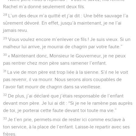
Rachel m’a donné seulement deux fils.
28
L’un des deux m’a quitté et j’ai dit : Une bête sauvage l’a
sûrement dévoré. En effet, jusqu’à maintenant, je ne l’ai
jamais revu.
29
Vous voulez encore m’enlever ce fils ! Je suis vieux. Si un
malheur lui arrive, je mourrai de chagrin par votre faute.”
30
« Maintenant donc, Monsieur le Gouverneur, je ne peux
pas rentrer chez mon père sans ramener l’enfant.
31
La vie de mon père est trop liée à la sienne. S’il ne le voit
pas revenir, il va mourir. Nous serons alors coupables de
l’avoir fait mourir de chagrin dans sa vieillesse.
32
De plus, j’ai déclaré que j’étais responsable de l’enfant
devant mon père. Je lui ai dit : “Si je ne le ramène pas auprès
de toi, je porterai cette faute devant toi toute ma vie.”
33
Je t’en prie, permets-moi de rester ici comme esclave à
ton service, à la place de l’enfant. Laisse-le repartir avec ses
frères.