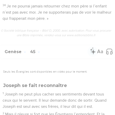
34
Je ne pourrai jamais retourner chez mon père si l’enfant
n’est pas avec moi. Je ne supporterais pas de voir le malheur
qui frapperait mon père. »
© Société biblique française – Bibli’O, 2000, avec autorisation. Pour vous procurer
une Bible imprimée, rendez-vous sur www.editionsbiblio.fr
Genèse
45
Seuls les Évangiles sont disponibles en vidéo pour le moment.
Joseph se fait reconnaître
1
Joseph ne peut plus cacher ses sentiments devant tous
ceux qui le servent. Il leur demande donc de sortir. Quand
Joseph est seul avec ses frères, il leur dit qui il est.
2
Mais il pleure si fort que les Égyptiens l’entendent. Et la