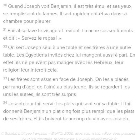
30
Quand Joseph voit Benjamin, il est très ému, et ses yeux
se remplissent de larmes. Il sort rapidement et va dans sa
chambre pour pleurer.
31
Puis il se lave le visage et revient. Il cache ses sentiments
et dit : « Servez le repas ! »
32
On sert Joseph seul à une table et ses frères à une autre
table. Les Égyptiens invités chez lui mangent aussi à part. En
effet, ils ne peuvent pas manger avec les Hébreux, leur
religion leur interdit cela.
33
Les frères sont assis en face de Joseph. On les a placés
par rang d’âge, de l’aîné au plus jeune. Ils se regardent les
uns les autres, ils sont très surpris.
34
Joseph leur fait servir les plats qui sont sur sa table. Il fait
donner à Benjamin un plat cinq fois plus rempli que les plats
de ses frères. Et ils boivent beaucoup de vin avec Joseph.
© Société biblique française – Bibli’O, 2000, avec autorisation. Pour vous procurer
une Bible imprimée, rendez-vous sur www.editionsbiblio.fr