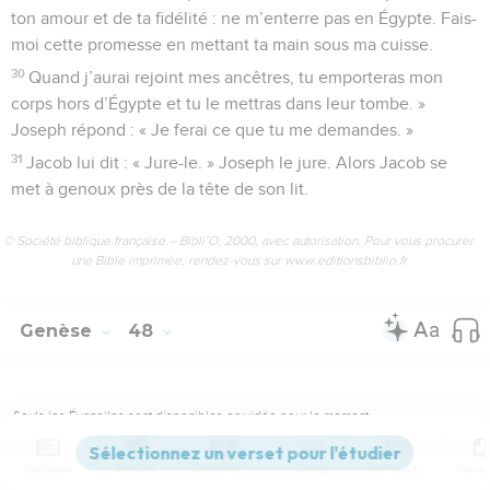
ton amour et de ta fidélité : ne m’enterre pas en Égypte. Fais-
moi cette promesse en mettant ta main sous ma cuisse.
30
Quand j’aurai rejoint mes ancêtres, tu emporteras mon
corps hors d’Égypte et tu le mettras dans leur tombe. »
Joseph répond : « Je ferai ce que tu me demandes. »
31
Jacob lui dit : « Jure-le. » Joseph le jure. Alors Jacob se
met à genoux près de la tête de son lit.
© Société biblique française – Bibli’O, 2000, avec autorisation. Pour vous procurer
une Bible imprimée, rendez-vous sur www.editionsbiblio.fr
Genèse
48
Seuls les Évangiles sont disponibles en vidéo pour le moment.
Contenus
Versions
Commentaires
Strong
Dictionnaire
Jacob bénit les fils de Joseph