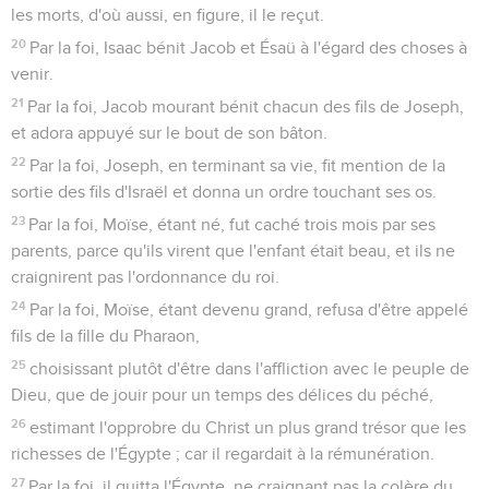
les morts, d'où aussi, en figure, il le reçut.
20
Par la foi, Isaac bénit Jacob et Ésaü à l'égard des choses à
venir.
21
Par la foi, Jacob mourant bénit chacun des fils de Joseph,
et adora appuyé sur le bout de son bâton.
22
Par la foi, Joseph, en terminant sa vie, fit mention de la
sortie des fils d'Israël et donna un ordre touchant ses os.
23
Par la foi, Moïse, étant né, fut caché trois mois par ses
parents, parce qu'ils virent que l'enfant était beau, et ils ne
craignirent pas l'ordonnance du roi.
24
Par la foi, Moïse, étant devenu grand, refusa d'être appelé
fils de la fille du Pharaon,
25
choisissant plutôt d'être dans l'affliction avec le peuple de
Dieu, que de jouir pour un temps des délices du péché,
26
estimant l'opprobre du Christ un plus grand trésor que les
richesses de l'Égypte ; car il regardait à la rémunération.
27
Par la foi, il quitta l'Égypte, ne craignant pas la colère du