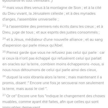
épouvanté et tout tremblant ;)
22
mais vous êtes venus à la montagne de Sion ; et à la cité
du Dieu vivant, la Jérusalem céleste ; et à des myriades
d'anges, l'assemblée universelle ;
23
à l'assemblée des premiers-nés écrits dans les cieux ; et à
Dieu, juge de tous ; et aux esprits des justes consommés ;
24
et à Jésus, médiateur d'une nouvelle alliance ; et au sang
d'aspersion qui parle mieux qu'Abel.
25
Prenez garde que vous ne refusiez pas celui qui parle : car
si ceux-là n'ont pas échappé qui refusèrent celui qui parlait
en oracles sur la terre, combien moins échapperons -nous, si
nous nous détournons de celui qui parle ainsi des cieux,
26
duquel la voix ébranla alors la terre ; mais maintenant il a
promis, disant :" Encore une fois je secouerai non seulement
la terre, mais aussi le ciel ".
27
Or ce" Encore une fois "indique le changement des choses
muables, comme ayant été faites, afin que celles qui sont
immuables demeurent.