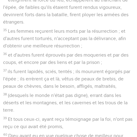
l'épée, de faibles qu'ils étaient furent rendus vigoureux,
devinrent forts dans la bataille, firent ployer les armées des
étrangers.
35
Les femmes reçurent leurs morts par la résurrection ; et
d'autres furent torturés, n'acceptant pas la délivrance, afin
d'obtenir une meilleure résurrection ;
36
et d'autres furent éprouvés par des moqueries et par des
coups, et encore par des liens et par la prison ;
37
ils furent lapidés, sciés, tentés ; ils moururent égorgés par
l'épée ; ils errèrent ça et là, vêtus de peaux de brebis, de
peaux de chèvres, dans le besoin, affligés, maltraités,
38
(desquels le monde n'était pas digne), errant dans les
déserts et les montagnes, et les cavernes et les trous de la
terre.
39
Et tous ceux-ci, ayant reçu témoignage par la foi, n'ont pas
reçu ce qui avait été promis,
40
Dieu ayant eu en vue quelque chose de meilleur pour