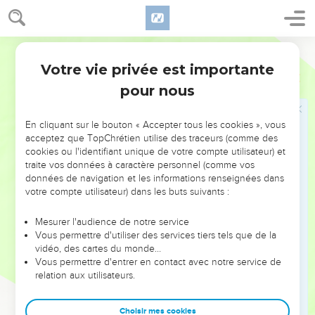
établie sur de meilleures promesses ;
7
car si cette première alliance avait été irréprochable, il
Darby
n'eût jamais été cherché de lieu pour une seconde ;
Votre vie privée est importante
8
car, en censurant, il leur dit : "Voici, des jours viennent, dit
Hébreux
8
le Seigneur, et je conclurai, pour la maison d'Israël et pour la
pour nous
maison de Juda, une nouvelle alliance,
9
non selon l'alliance que j'ai faite avec leurs pères, au jour
En cliquant sur le bouton « Accepter tous les cookies », vous
acceptez que TopChrétien utilise des traceurs (comme des
où je les pris par la main pour les tirer du pays d'Égypte ; car
cookies ou l'identifiant unique de votre compte utilisateur) et
ils n'ont pas persévéré dans mon alliance, et moi je les ai
traite vos données à caractère personnel (comme vos
délaissés, dit le Seigneur.
données de navigation et les informations renseignées dans
votre compte utilisateur) dans les buts suivants :
10
Car c'est ici l'alliance que j'établirai pour la maison d'Israël
après ces jours-là, dit le Seigneur : En mettant mes lois dans
Mesurer l'audience de notre service
leur entendement, je les écrirai aussi sur leurs coeurs, et je
Vous permettre d'utiliser des services tiers tels que de la
leur serai pour Dieu, et ils me seront pour peuple,
vidéo, des cartes du monde…
Vous permettre d'entrer en contact avec notre service de
11
et ils n'enseigneront point chacun son concitoyen et
relation aux utilisateurs.
chacun son frère, disant : Connais le Seigneur ; car ils me
connaîtront tous, depuis le plus petit jusqu'au plus grand
Choisir mes cookies