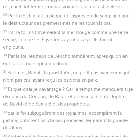
roi, car il tint ferme, comme voyant celui qui est invisible.
28
Par la foi, il a fait la pâque et l'aspersion du sang, afin que
le destructeur des premiers-nés ne les touchât pas.
29
Par la foi, ils traversèrent la mer Rouge comme une terre
sèche, ce que les Égyptiens ayant essayé, ils furent
engloutis.
30
Par la foi, les murs de Jéricho tombèrent, après qu'on en
eut fait le tour sept jours durant.
31
Par la foi, Rahab, la prostituée, ne périt pas avec ceux qui
n'ont pas cru, ayant reçu les espions en paix.
32
Et que dirai-je davantage ? Car le temps me manquera si je
discours de Gédéon, de Barac et de Samson et de Jephté,
de David et de Samuel et des prophètes,
33
par la foi subjuguèrent des royaumes, accomplirent la
justice, obtinrent les choses promises, fermèrent la gueule
des lions,
34
éteignirent la force du feu, échappèrent au tranchant de