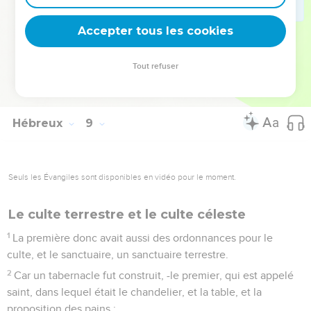
d'entre eux ;
12
car je serai clément à l'égard de leurs injustices, et je ne
Accepter tous les cookies
me souviendrai plus jamais de leurs péchés ni de leurs
iniquités".
Tout refuser
13
En disant : "une nouvelle", il a rendu ancienne la première :
or ce qui devient ancien et qui vieillit, est près de disparaître.
Hébreux
9
Seuls les Évangiles sont disponibles en vidéo pour le moment.
Le culte terrestre et le culte céleste
1
La première donc avait aussi des ordonnances pour le
culte, et le sanctuaire, un sanctuaire terrestre.
2
Car un tabernacle fut construit, -le premier, qui est appelé
saint, dans lequel était le chandelier, et la table, et la
proposition des pains ;