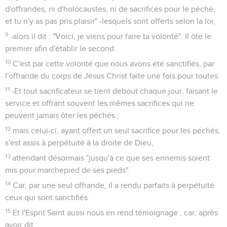
d'offrandes, ni d'holocaustes, ni de sacrifices pour le péché,
et tu n'y as pas pris plaisir" -lesquels sont offerts selon la loi,
9
-alors il dit : "Voici, je viens pour faire ta volonté". Il ôte le
premier afin d'établir le second.
10
C'est par cette volonté que nous avons été sanctifiés, par
l'offrande du corps de Jésus Christ faite une fois pour toutes.
11
-Et tout sacrificateur se tient debout chaque jour, faisant le
service et offrant souvent les mêmes sacrifices qui ne
peuvent jamais ôter les péchés ;
12
mais celui-ci, ayant offert un seul sacrifice pour les péchés,
s'est assis à perpétuité à la droite de Dieu,
13
attendant désormais "jusqu'à ce que ses ennemis soient
mis pour marchepied de ses pieds".
14
Car, par une seul offrande, il a rendu parfaits à perpétuité
ceux qui sont sanctifiés.
15
Et l'Esprit Saint aussi nous en rend témoignage ; car, après
avoir dit :