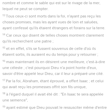
nombre et comme le sable qui est sur le rivage de la mer,
lequel ne peut se compter.
13
Tous ceux-ci sont morts dans la foi, n'ayant pas reçu les
choses promises, mais les ayant vues de loin et saluées,
ayant confessé qu'ils étaient étrangers et forains sur la terre.
14
Car ceux qui disent de telles choses montrent clairement
qu'ils recherchent une patrie ;
15
et en effet, s'ils se fussent souvenus de celle d'où ils
étaient sortis, ils auraient eu du temps pour y retourner ;
16
mais maintenant ils en désirent une meilleure, c'est-à-dire
une céleste ; c'est pourquoi Dieu n'a point honte d'eux,
savoir d'être appelé leur Dieu, car il leur a préparé une cité.
17
Par la foi, Abraham, étant éprouvé, a offert Isaac ; et celui
qui avait reçu les promesses offrit son fils unique,
18
à l'égard duquel il avait été dit : "En Isaac te sera appelée
une semence",
19
ayant estimé que Dieu pouvait le ressusciter même d'entre