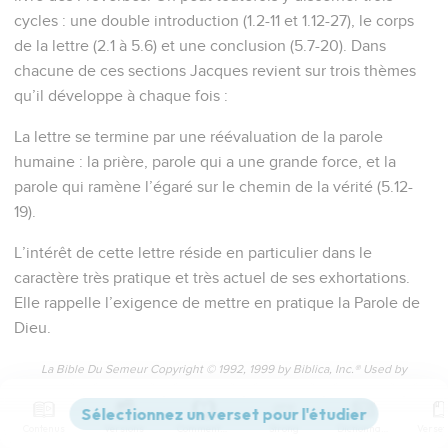
cycles : une double introduction (1.2-11 et 1.12-27), le corps
de la lettre (2.1 à 5.6) et une conclusion (5.7-20). Dans
chacune de ces sections Jacques revient sur trois thèmes
qu’il développe à chaque fois :
La lettre se termine par une réévaluation de la parole
humaine : la prière, parole qui a une grande force, et la
parole qui ramène l’égaré sur le chemin de la vérité (5.12-
19).
L’intérêt de cette lettre réside en particulier dans le
caractère très pratique et très actuel de ses exhortations.
Elle rappelle l’exigence de mettre en pratique la Parole de
Dieu.
La Bible Du Semeur Copyright © 1992, 1999 by Biblica, Inc.® Used by
permission. All rights reserved worldwide.
Contenus
Versions
Commentaires
Strong
Dictionnaire