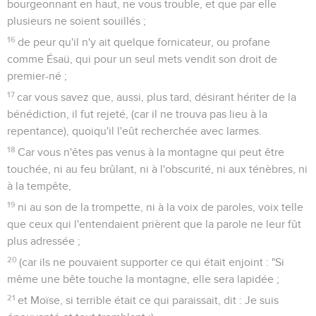
bourgeonnant en haut, ne vous trouble, et que par elle
plusieurs ne soient souillés ;
16
de peur qu'il n'y ait quelque fornicateur, ou profane
comme Ésaü, qui pour un seul mets vendit son droit de
premier-né ;
17
car vous savez que, aussi, plus tard, désirant hériter de la
bénédiction, il fut rejeté, (car il ne trouva pas lieu à la
repentance), quoiqu'il l'eût recherchée avec larmes.
18
Car vous n'êtes pas venus à la montagne qui peut être
touchée, ni au feu brûlant, ni à l'obscurité, ni aux ténèbres, ni
à la tempête,
19
ni au son de la trompette, ni à la voix de paroles, voix telle
que ceux qui l'entendaient prièrent que la parole ne leur fût
plus adressée ;
20
(car ils ne pouvaient supporter ce qui était enjoint : "Si
même une bête touche la montagne, elle sera lapidée ;
21
et Moïse, si terrible était ce qui paraissait, dit : Je suis