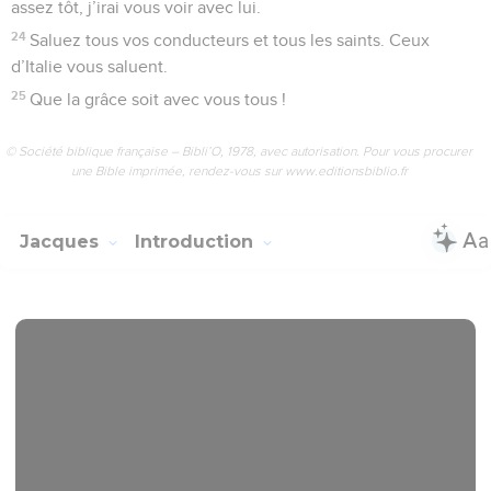
assez tôt, j’irai vous voir avec lui.
24
Saluez tous vos conducteurs et tous les saints. Ceux
d’Italie vous saluent.
25
Que la grâce soit avec vous tous !
© Société biblique française – Bibli’O, 1978, avec autorisation. Pour vous procurer
une Bible imprimée, rendez-vous sur www.editionsbiblio.fr
Jacques
Introduction