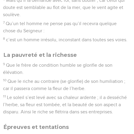
Mais qu’il la demande avec foi, sans douter ; car celui qui
doute est semblable au flot de la mer, que le vent agite et
soulève.
7
Qu’un tel homme ne pense pas qu’il recevra quelque
chose du Seigneur :
8
c’est un homme irrésolu, inconstant dans toutes ses voies.
La pauvreté et la richesse
9
Que le frère de condition humble se glorifie de son
élévation.
10
Que le riche au contraire (se glorifie) de son humiliation ;
car il passera comme la fleur de l’herbe.
11
Le soleil s’est levé avec sa chaleur ardente ; il a desséché
l’herbe, sa fleur est tombée, et la beauté de son aspect a
disparu. Ainsi le riche se flétrira dans ses entreprises.
Épreuves et tentations