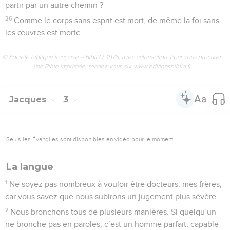
partir par un autre chemin ?
26
Comme le corps sans esprit est mort, de même la foi sans
les œuvres est morte.
© Société biblique française – Bibli’O, 1978, avec autorisation. Pour vous procurer
une Bible imprimée, rendez-vous sur www.editionsbiblio.fr
Jacques
3
Seuls les Évangiles sont disponibles en vidéo pour le moment.
La langue
1
Ne soyez pas nombreux à vouloir être docteurs, mes frères,
car vous savez que nous subirons un jugement plus sévère.
2
Nous bronchons tous de plusieurs manières. Si quelqu’un
ne bronche pas en paroles, c’est un homme parfait, capable