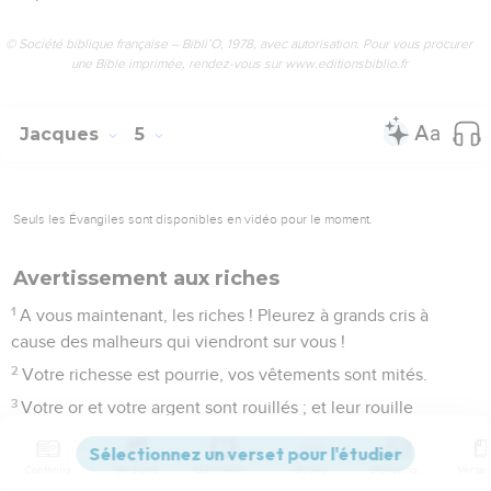
© Société biblique française – Bibli’O, 1978, avec autorisation. Pour vous procurer
une Bible imprimée, rendez-vous sur www.editionsbiblio.fr
Jacques
5
Seuls les Évangiles sont disponibles en vidéo pour le moment.
Avertissement aux riches
1
A vous maintenant, les riches ! Pleurez à grands cris à
cause des malheurs qui viendront sur vous !
2
Votre richesse est pourrie, vos vêtements sont mités.
3
Votre or et votre argent sont rouillés ; et leur rouille
s’élèvera en témoignage contre vous et dévorera votre chair
comme un feu. Vous avez amassé des trésors dans ces jours
Contenus
Versions
Commentaires
Strong
Dictionnaire
qui sont les derniers !