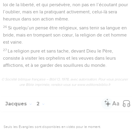
loi de la liberté, et qui persévère, non pas en l’écoutant pour
l’oublier, mais en la pratiquant activement, celui-là sera
heureux dans son action même.
26
Si quelqu’un pense être religieux, sans tenir sa langue en
bride, mais en trompant son cœur, la religion de cet homme
est vaine.
27
La religion pure et sans tache, devant Dieu le Père,
consiste à visiter les orphelins et les veuves dans leurs
afflictions, et à se garder des souillures du monde.
© Société biblique française – Bibli’O, 1978, avec autorisation. Pour vous procurer
une Bible imprimée, rendez-vous sur www.editionsbiblio.fr
Jacques
2
Seuls les Évangiles sont disponibles en vidéo pour le moment.