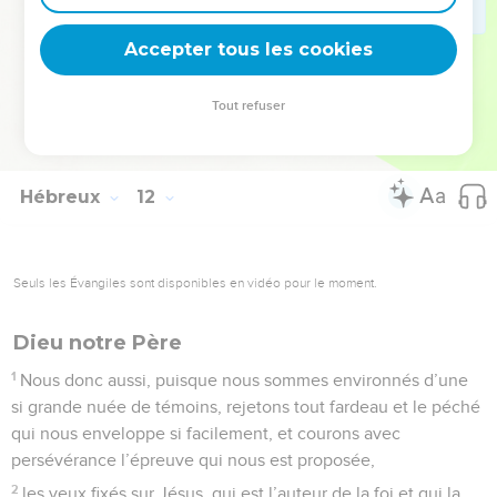
nous, afin qu’ils ne parviennent pas sans nous à la
Accepter tous les cookies
perfection.
© Société biblique française – Bibli’O, 1978, avec autorisation. Pour vous procurer
Tout refuser
une Bible imprimée, rendez-vous sur www.editionsbiblio.fr
Hébreux
12
Seuls les Évangiles sont disponibles en vidéo pour le moment.
Dieu notre Père
1
Nous donc aussi, puisque nous sommes environnés d’une
si grande nuée de témoins, rejetons tout fardeau et le péché
qui nous enveloppe si facilement, et courons avec
persévérance l’épreuve qui nous est proposée,
2
les yeux fixés sur Jésus, qui est l’auteur de la foi et qui la