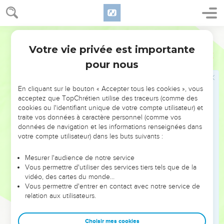
34
éteignirent la puissance du feu, échappèrent au tranchant
de l’épée, reprirent des forces après avoir été malades,
Segond 1978 (Colombe)
furent vaillants à la guerre et mirent en fuite des armées
Votre vie privée est importante
étrangères.
Hébreux
11
pour nous
35
Des femmes retrouvèrent leurs morts par la résurrection.
D’autres furent torturés et n’acceptèrent pas de délivrance,
afin d’obtenir une résurrection meilleure.
En cliquant sur le bouton « Accepter tous les cookies », vous
acceptez que TopChrétien utilise des traceurs (comme des
36
D’autres éprouvèrent les moqueries et le fouet, bien plus,
cookies ou l'identifiant unique de votre compte utilisateur) et
les chaînes et la prison.
traite vos données à caractère personnel (comme vos
données de navigation et les informations renseignées dans
37
Ils furent lapidés, mis à l’épreuve, sciés, ils furent tués par
votre compte utilisateur) dans les buts suivants :
l’épée, ils allèrent çà et là, vêtus de peaux de brebis et de
peaux de chèvres, dénués de tout, opprimés, maltraités –
Mesurer l'audience de notre service
Vous permettre d'utiliser des services tiers tels que de la
38
eux dont le monde n’était pas digne ! errant dans les
vidéo, des cartes du monde…
déserts, les montagnes, les cavernes et les antres de la terre.
Vous permettre d'entrer en contact avec notre service de
39
relation aux utilisateurs.
Et tous ceux-là, qui avaient reçu par leur foi un bon
témoignage, n’ont pas obtenu ce qui leur avait été promis.
Choisir mes cookies
40
Car Dieu avait en vue quelque chose de meilleur pour