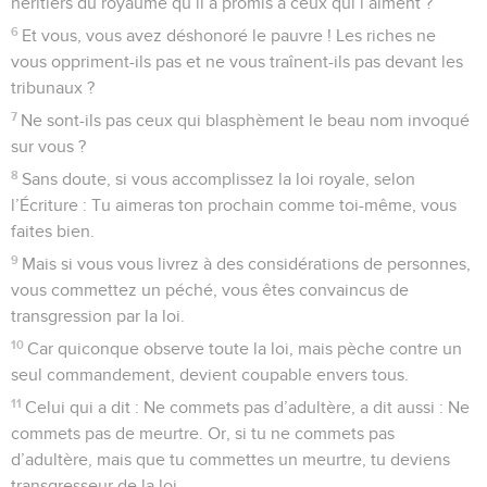
héritiers du royaume qu’il a promis à ceux qui l’aiment ?
6
Et vous, vous avez déshonoré le pauvre ! Les riches ne
vous oppriment-ils pas et ne vous traînent-ils pas devant les
tribunaux ?
7
Ne sont-ils pas ceux qui blasphèment le beau nom invoqué
sur vous ?
8
Sans doute, si vous accomplissez la loi royale, selon
l’Écriture : Tu aimeras ton prochain comme toi-même, vous
faites bien.
9
Mais si vous vous livrez à des considérations de personnes,
vous commettez un péché, vous êtes convaincus de
transgression par la loi.
10
Car quiconque observe toute la loi, mais pèche contre un
seul commandement, devient coupable envers tous.
11
Celui qui a dit : Ne commets pas d’adultère, a dit aussi : Ne
commets pas de meurtre. Or, si tu ne commets pas
d’adultère, mais que tu commettes un meurtre, tu deviens
transgresseur de la loi.