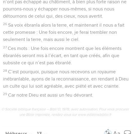
n’ont pas échappé au châtiment, à bien plus forte raison ne
pourrons-nous y échapper nous-mêmes, si nous nous
détournons de celui qui, des cieux, nous avertit.
26
Sa voix ébranla alors la terre, et maintenant il nous a fait
cette promesse : Une fois encore, je ferai trembler non
seulement la terre, mais aussi le ciel.
27
Ces mots : Une fois encore montrent que les éléments
ébranlés seront mis à l’écart, en tant que créés, afin que
subsiste ce qui n’est pas ébranlé.
28
C’est pourquoi, puisque nous recevons un royaume
inébranlable, ayons de la reconnaissance, en rendant à Dieu
un culte qui lui soit agréable, avec piété et avec crainte.
29
Car notre Dieu est aussi un feu dévorant.
© Société biblique française – Bibli’O, 1978, avec autorisation. Pour vous procurer
une Bible imprimée, rendez-vous sur www.editionsbiblio.fr
Hébreux
13