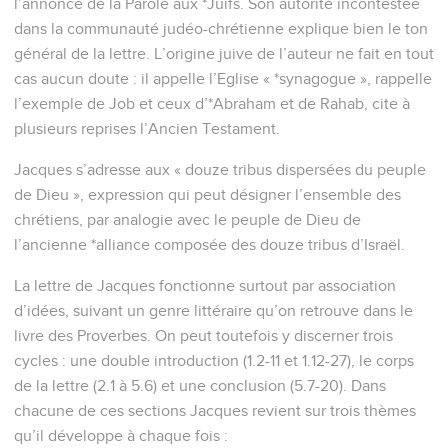
l’annonce de la Parole aux *Juifs. Son autorité incontestée
dans la communauté judéo-chrétienne explique bien le ton
général de la lettre. L’origine juive de l’auteur ne fait en tout
cas aucun doute : il appelle l’Eglise « *synagogue », rappelle
l’exemple de Job et ceux d’*Abraham et de Rahab, cite à
plusieurs reprises l’Ancien Testament.
Jacques s’adresse aux « douze tribus dispersées du peuple
de Dieu », expression qui peut désigner l’ensemble des
chrétiens, par analogie avec le peuple de Dieu de
l’ancienne *alliance composée des douze tribus d’Israël.
La lettre de Jacques fonctionne surtout par association
d’idées, suivant un genre littéraire qu’on retrouve dans le
livre des Proverbes. On peut toutefois y discerner trois
cycles : une double introduction (1.2-11 et 1.12-27), le corps
de la lettre (2.1 à 5.6) et une conclusion (5.7-20). Dans
chacune de ces sections Jacques revient sur trois thèmes
qu’il développe à chaque fois :