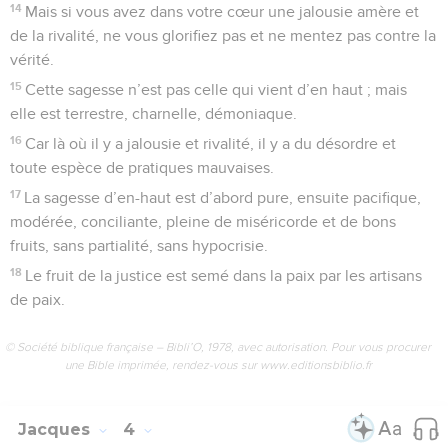
14
Mais si vous avez dans votre cœur une jalousie amère et
de la rivalité, ne vous glorifiez pas et ne mentez pas contre la
vérité.
15
Cette sagesse n’est pas celle qui vient d’en haut ; mais
elle est terrestre, charnelle, démoniaque.
16
Car là où il y a jalousie et rivalité, il y a du désordre et
toute espèce de pratiques mauvaises.
17
La sagesse d’en-haut est d’abord pure, ensuite pacifique,
modérée, conciliante, pleine de miséricorde et de bons
fruits, sans partialité, sans hypocrisie.
18
Le fruit de la justice est semé dans la paix par les artisans
de paix.
© Société biblique française – Bibli’O, 1978, avec autorisation. Pour vous procurer
une Bible imprimée, rendez-vous sur www.editionsbiblio.fr
Jacques
4