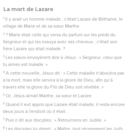
La mort de Lazare
1
Il y avait un homme malade ; c'était Lazare de Béthanie, le
village de Marie et de sa sœur Marthe.
2
? Marie était celle qui versa du parfum sur les pieds du
Seigneur et qui les essuya avec ses cheveux ; c'était son
frère Lazare qui était malade. ?
3
Les sœurs envoyèrent dire à Jésus : « Seigneur, celui que
tu aimes est malade. »
4
A cette nouvelle, Jésus dit : « Cette maladie n'aboutira pas
à la mort, mais elle servira à la gloire de Dieu, afin qu’à
travers elle la gloire du Fils de Dieu soit révélée. »
5
Or, Jésus aimait Marthe, sa sœur et Lazare.
6
Quand il eut appris que Lazare était malade, il resta encore
deux jours à l'endroit où il était.
7
Puis il dit aux disciples : « Retournons en Judée. »
8
Les disciples lui dirent : « Maître, tout récemment les Juifs