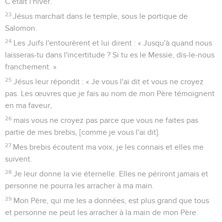
C'était l'hiver.
23
Jésus marchait dans le temple, sous le portique de
Salomon.
24
Les Juifs l'entourèrent et lui dirent : « Jusqu'à quand nous
laisseras-tu dans l'incertitude ? Si tu es le Messie, dis-le-nous
franchement. »
25
Jésus leur répondit : « Je vous l'ai dit et vous ne croyez
pas. Les œuvres que je fais au nom de mon Père témoignent
en ma faveur,
26
mais vous ne croyez pas parce que vous ne faites pas
partie de mes brebis, [comme je vous l'ai dit].
27
Mes brebis écoutent ma voix, je les connais et elles me
suivent.
28
Je leur donne la vie éternelle. Elles ne périront jamais et
personne ne pourra les arracher à ma main.
29
Mon Père, qui me les a données, est plus grand que tous
et personne ne peut les arracher à la main de mon Père.