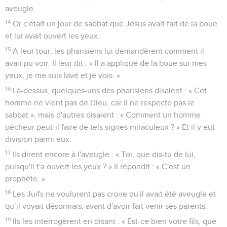
aveugle.
14
Or c'était un jour de sabbat que Jésus avait fait de la boue
et lui avait ouvert les yeux.
15
A leur tour, les pharisiens lui demandèrent comment il
avait pu voir. Il leur dit : « Il a appliqué de la boue sur mes
yeux, je me suis lavé et je vois. »
16
Là-dessus, quelques-uns des pharisiens disaient : « Cet
homme ne vient pas de Dieu, car il ne respecte pas le
sabbat », mais d'autres disaient : « Comment un homme
pécheur peut-il faire de tels signes miraculeux ? » Et il y eut
division parmi eux.
17
Ils dirent encore à l'aveugle : « Toi, que dis-tu de lui,
puisqu'il t'a ouvert les yeux ? » Il répondit : « C'est un
prophète. »
18
Les Juifs ne voulurent pas croire qu'il avait été aveugle et
qu’il voyait désormais, avant d'avoir fait venir ses parents.
19
Ils les interrogèrent en disant : « Est-ce bien votre fils, que