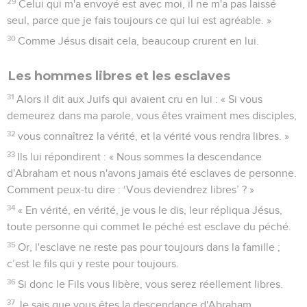
29
Celui qui m'a envoyé est avec moi, il ne m'a pas laissé
seul, parce que je fais toujours ce qui lui est agréable. »
30
Comme Jésus disait cela, beaucoup crurent en lui.
Les hommes libres et les esclaves
31
Alors il dit aux Juifs qui avaient cru en lui : « Si vous
demeurez dans ma parole, vous êtes vraiment mes disciples,
32
vous connaîtrez la vérité, et la vérité vous rendra libres. »
33
Ils lui répondirent : « Nous sommes la descendance
d'Abraham et nous n'avons jamais été esclaves de personne.
Comment peux-tu dire : ‘Vous deviendrez libres’ ? »
34
« En vérité, en vérité, je vous le dis, leur répliqua Jésus,
toute personne qui commet le péché est esclave du péché.
35
Or, l'esclave ne reste pas pour toujours dans la famille ;
c’est le fils qui y reste pour toujours.
36
Si donc le Fils vous libère, vous serez réellement libres.
37
Je sais que vous êtes la descendance d'Abraham.