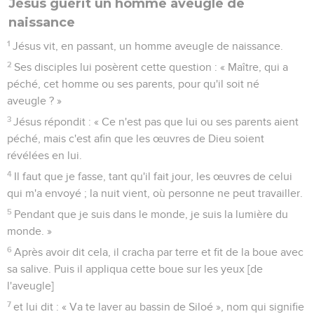
Jésus guérit un homme aveugle de
naissance
1
Jésus vit, en passant, un homme aveugle de naissance.
2
Ses disciples lui posèrent cette question : « Maître, qui a
péché, cet homme ou ses parents, pour qu'il soit né
aveugle ? »
3
Jésus répondit : « Ce n'est pas que lui ou ses parents aient
péché, mais c'est afin que les œuvres de Dieu soient
révélées en lui.
4
Il faut que je fasse, tant qu'il fait jour, les œuvres de celui
qui m'a envoyé ; la nuit vient, où personne ne peut travailler.
5
Pendant que je suis dans le monde, je suis la lumière du
monde. »
6
Après avoir dit cela, il cracha par terre et fit de la boue avec
sa salive. Puis il appliqua cette boue sur les yeux [de
l'aveugle]
7
et lui dit : « Va te laver au bassin de Siloé », nom qui signifie