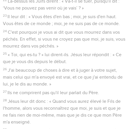
Là-dessus les Juifs dirent : « Va-t-il se tuer, puisqu'il dit :
‘Vous ne pouvez pas venir où je vais’ ? »
23
Il leur dit : « Vous êtes d'en bas ; moi, je suis d'en haut.
Vous êtes de ce monde ; moi, je ne suis pas de ce monde.
24
C'est pourquoi je vous ai dit que vous mourrez dans vos
péchés. En effet, si vous ne croyez pas que moi, je suis, vous
mourrez dans vos péchés. »
25
« Toi, qui es-tu ? » lui dirent-ils. Jésus leur répondit : « Ce
que je vous dis depuis le début.
26
J'ai beaucoup de choses à dire et à juger à votre sujet,
mais celui qui m'a envoyé est vrai, et ce que j'ai entendu de
lui, je le dis au monde. »
27
Ils ne comprirent pas qu'il leur parlait du Père.
28
Jésus leur dit donc : « Quand vous aurez élevé le Fils de
l'homme, alors vous reconnaîtrez que moi, je suis et que je
ne fais rien de moi-même, mais que je dis ce que mon Père
m'a enseigné.