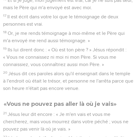
Et si je juge, mon jugement est vrai, car je ne suis pas seul,
mais le Père qui m'a envoyé est avec moi.
17
Il est écrit dans votre loi que le témoignage de deux
personnes est vrai.
18
Or, je me rends témoignage à moi-même et le Père qui
m'a envoyé me rend aussi témoignage. »
19
Ils lui dirent donc : « Où est ton père ? » Jésus répondit :
« Vous ne connaissez ni moi ni mon Père. Si vous me
connaissiez, vous connaîtriez aussi mon Père. »
20
Jésus dit ces paroles alors qu'il enseignait dans le temple
à l'endroit où était le trésor, et personne ne l'arrêta parce que
son heure n'était pas encore venue.
«Vous ne pouvez pas aller là où je vais»
21
Jésus leur dit encore : « Je m'en vais et vous me
chercherez, mais vous mourrez dans votre péché ; vous ne
pouvez pas venir là où je vais. »
22