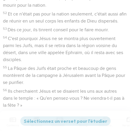
mourir pour la nation.
52
Et ce n'était pas pour la nation seulement, c'était aussi afin
de réunir en un seul corps les enfants de Dieu dispersés.
53
Dès ce jour, ils tinrent conseil pour le faire mourir.
54
C'est pourquoi Jésus ne se montra plus ouvertement
parmi les Juifs, mais il se retira dans la région voisine du
désert, dans une ville appelée Ephraïm, où il resta avec ses
disciples.
55
La Pâque des Juifs était proche et beaucoup de gens
montèrent de la campagne à Jérusalem avant la Pâque pour
se purifier.
56
Ils cherchaient Jésus et se disaient les uns aux autres
dans le temple : « Qu'en pensez-vous ? Ne viendra-t-il pas à
la fête ? »
57
Or les chefs des prêtres et les pharisiens avaient donné
l'ordre que, si quelqu'un savait où était Jésus, il le dénonce,
Contenus
Versions
Commentaires
Strong
Dictionnaire
afin qu'on l'arrête.