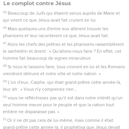
Le complot contre Jésus
45
Beaucoup de Juifs qui étaient venus auprès de Marie et
qui virent ce que Jésus avait fait crurent en lui.
46
Mais quelques-uns d'entre eux allèrent trouver les
pharisiens et leur racontèrent ce que Jésus avait fait.
47
Alors les chefs des prêtres et les pharisiens rassemblèrent
le sanhédrin et dirent : « Qu'allons-nous faire ? En effet, cet
homme fait beaucoup de signes miraculeux.
48
Si nous le laissons faire, tous croiront en lui et les Romains
viendront détruire et notre ville et notre nation. »
49
L'un d'eux, Caïphe, qui était grand-prêtre cette année-là,
leur dit : « Vous n'y comprenez rien ;
50
vous ne réfléchissez pas qu'il est dans notre intérêt qu'un
seul homme meure pour le peuple et que la nation tout
entière ne disparaisse pas. »
51
Or il ne dit pas cela de lui-même, mais comme il était
grand-prêtre cette année-là, il prophétisa que Jésus devait