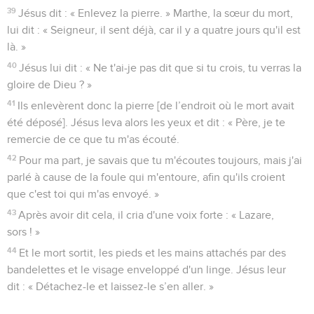
39
Jésus dit : « Enlevez la pierre. » Marthe, la sœur du mort,
lui dit : « Seigneur, il sent déjà, car il y a quatre jours qu'il est
là. »
40
Jésus lui dit : « Ne t'ai-je pas dit que si tu crois, tu verras la
gloire de Dieu ? »
41
Ils enlevèrent donc la pierre [de l’endroit où le mort avait
été déposé]. Jésus leva alors les yeux et dit : « Père, je te
remercie de ce que tu m'as écouté.
42
Pour ma part, je savais que tu m'écoutes toujours, mais j'ai
parlé à cause de la foule qui m'entoure, afin qu'ils croient
que c'est toi qui m'as envoyé. »
43
Après avoir dit cela, il cria d'une voix forte : « Lazare,
sors ! »
44
Et le mort sortit, les pieds et les mains attachés par des
bandelettes et le visage enveloppé d'un linge. Jésus leur
dit : « Détachez-le et laissez-le s’en aller. »