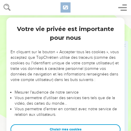
L'incrédulité des chefs juifs
45
Ainsi, les gardes retournèrent vers les chefs des prêtres et
Segond 21
les pharisiens, qui leur dirent : « Pourquoi ne l'avez-vous pas
amené ? »
Votre vie privée est importante
Jean
7
46
Les gardes répondirent : « Jamais personne n'a parlé
pour nous
comme cet homme. »
47
Les pharisiens leur répliquèrent : « Est-ce que vous aussi,
En cliquant sur le bouton « Accepter tous les cookies », vous
acceptez que TopChrétien utilise des traceurs (comme des
vous vous êtes laissé tromper ?
cookies ou l'identifiant unique de votre compte utilisateur) et
48
Y a-t-il quelqu'un parmi les chefs ou les pharisiens qui ait
traite vos données à caractère personnel (comme vos
cru en lui ?
données de navigation et les informations renseignées dans
votre compte utilisateur) dans les buts suivants :
49
Mais cette foule qui ne connaît pas la loi, ce sont des
maudits ! »
Mesurer l'audience de notre service
50
Vous permettre d'utiliser des services tiers tels que de la
Nicodème, qui était venu de nuit vers Jésus et qui était
vidéo, des cartes du monde…
l'un d'eux, leur dit :
Vous permettre d'entrer en contact avec notre service de
51
« Notre loi condamne-t-elle un homme avant qu'on
relation aux utilisateurs.
l'entende et qu'on sache ce qu'il a fait ? »
Choisir mes cookies