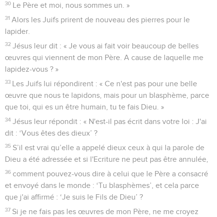
30
Le Père et moi, nous sommes un. »
31
Alors les Juifs prirent de nouveau des pierres pour le
lapider.
32
Jésus leur dit : « Je vous ai fait voir beaucoup de belles
œuvres qui viennent de mon Père. A cause de laquelle me
lapidez-vous ? »
33
Les Juifs lui répondirent : « Ce n'est pas pour une belle
œuvre que nous te lapidons, mais pour un blasphème, parce
que toi, qui es un être humain, tu te fais Dieu. »
34
Jésus leur répondit : « N'est-il pas écrit dans votre loi : J'ai
dit : ‘Vous êtes des dieux’ ?
35
S’il est vrai qu’elle a appelé dieux ceux à qui la parole de
Dieu a été adressée et si l'Ecriture ne peut pas être annulée,
36
comment pouvez-vous dire à celui que le Père a consacré
et envoyé dans le monde : ‘Tu blasphèmes’, et cela parce
que j'ai affirmé : ‘Je suis le Fils de Dieu’ ?
37
Si je ne fais pas les œuvres de mon Père, ne me croyez