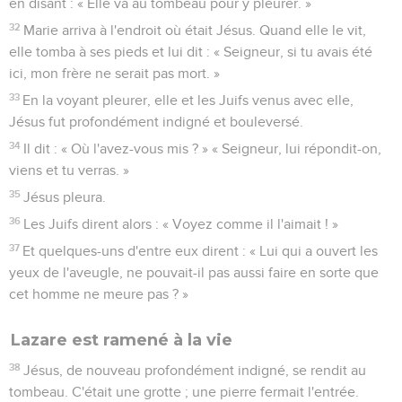
en disant : « Elle va au tombeau pour y pleurer. »
32
Marie arriva à l'endroit où était Jésus. Quand elle le vit,
elle tomba à ses pieds et lui dit : « Seigneur, si tu avais été
ici, mon frère ne serait pas mort. »
33
En la voyant pleurer, elle et les Juifs venus avec elle,
Jésus fut profondément indigné et bouleversé.
34
Il dit : « Où l'avez-vous mis ? » « Seigneur, lui répondit-on,
viens et tu verras. »
35
Jésus pleura.
36
Les Juifs dirent alors : « Voyez comme il l'aimait ! »
37
Et quelques-uns d'entre eux dirent : « Lui qui a ouvert les
yeux de l'aveugle, ne pouvait-il pas aussi faire en sorte que
cet homme ne meure pas ? »
Lazare est ramené à la vie
38
Jésus, de nouveau profondément indigné, se rendit au
tombeau. C'était une grotte ; une pierre fermait l'entrée.