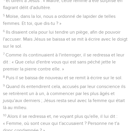
et dirent à Jésus : « Maître, cette femme a été surprise en
flagrant délit d'adultère.
5
Moïse, dans la loi, nous a ordonné de lapider de telles
femmes. Et toi, que dis-tu ? »
6
Ils disaient cela pour lui tendre un piège, afin de pouvoir
l'accuser. Mais Jésus se baissa et se mit à écrire avec le doigt
sur le sol.
7
Comme ils continuaient à l'interroger, il se redressa et leur
dit : « Que celui d'entre vous qui est sans péché jette le
premier la pierre contre elle. »
8
Puis il se baissa de nouveau et se remit à écrire sur le sol.
9
Quand ils entendirent cela, accusés par leur conscience ils
se retirèrent un à un, à commencer par les plus âgés et
jusqu'aux derniers ; Jésus resta seul avec la femme qui était
là au milieu.
10
Alors il se redressa et, ne voyant plus qu'elle, il lui dit :
« Femme, où sont ceux qui t'accusaient ? Personne ne t'a
donc condamnée ? »