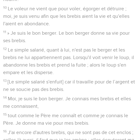
10
Le voleur ne vient que pour voler, égorger et détruire ;
moi, je suis venu afin que les brebis aient la vie et qu'elles
l'aient en abondance.
11
» Je suis le bon berger. Le bon berger donne sa vie pour
ses brebis.
12
Le simple salarié, quant à lui, n'est pas le berger et les
brebis ne lui appartiennent pas. Lorsqu'il voit venir le loup, il
abandonne les brebis et prend la fuite ; alors le loup s'en
empare et les disperse.
13
[Le simple salarié s'enfuit] car il travaille pour de l’argent et
ne se soucie pas des brebis.
14
Moi, je suis le bon berger. Je connais mes brebis et elles
me connaissent,
15
tout comme le Père me connaît et comme je connais le
Père. Je donne ma vie pour mes brebis.
16
J'ai encore d'autres brebis, qui ne sont pas de cet enclos ;
celles-là aussi, il faut que je les amène ; elles écouteront ma