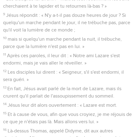
cherchaient à te lapider et tu retournes là-bas ? »
9
Jésus répondit : « N'y a-t-il pas douze heures de jour ? Si
quelqu'un marche pendant le jour, il ne trébuche pas, parce
qu'il voit la lumière de ce monde ;
10
mais si quelqu'un marche pendant la nuit, il trébuche,
parce que la lumière n'est pas en lui. »
11
Après ces paroles, il leur dit : « Notre ami Lazare s'est
endormi, mais je vais aller le réveiller. »
12
Les disciples lui dirent : « Seigneur, s'il s'est endormi, il
sera guéri. »
13
En fait, Jésus avait parlé de la mort de Lazare, mais ils
crurent qu'il parlait de l'assoupissement du sommeil.
14
Jésus leur dit alors ouvertement : « Lazare est mort.
15
Et à cause de vous, afin que vous croyiez, je me réjouis de
ce que je n'étais pas là. Mais allons vers lui. »
16
Là-dessus Thomas, appelé Didyme, dit aux autres