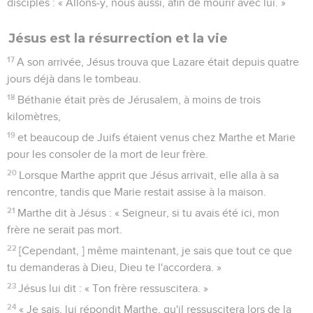
disciples : « Allons-y, nous aussi, afin de mourir avec lui. »
Jésus est la résurrection et la vie
17
A son arrivée, Jésus trouva que Lazare était depuis quatre
jours déjà dans le tombeau.
18
Béthanie était près de Jérusalem, à moins de trois
kilomètres,
19
et beaucoup de Juifs étaient venus chez Marthe et Marie
pour les consoler de la mort de leur frère.
20
Lorsque Marthe apprit que Jésus arrivait, elle alla à sa
rencontre, tandis que Marie restait assise à la maison.
21
Marthe dit à Jésus : « Seigneur, si tu avais été ici, mon
frère ne serait pas mort.
22
[Cependant, ] même maintenant, je sais que tout ce que
tu demanderas à Dieu, Dieu te l'accordera. »
23
Jésus lui dit : « Ton frère ressuscitera. »
24
« Je sais, lui répondit Marthe, qu'il ressuscitera lors de la