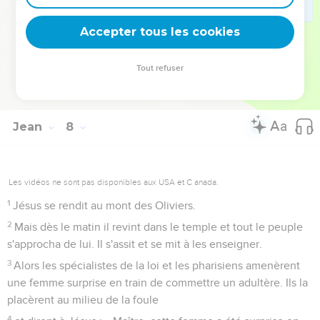
Jésus et la femme adultère
Accepter tous les cookies
52
Ils lui répondirent : « Es-tu, toi aussi, de la Galilée ?
Cherche bien et tu verras que de la Galilée il ne sort pas de
Tout refuser
prophète. »
53
[Puis chacun rentra chez soi.
Jean
8
Les vidéos ne sont pas disponibles aux USA et C anada.
1
Jésus se rendit au mont des Oliviers.
2
Mais dès le matin il revint dans le temple et tout le peuple
s'approcha de lui. Il s'assit et se mit à les enseigner.
3
Alors les spécialistes de la loi et les pharisiens amenèrent
une femme surprise en train de commettre un adultère. Ils la
placèrent au milieu de la foule
4