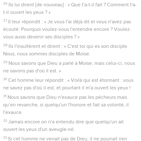
26
Ils lui dirent [de nouveau] : « Que t'a-t-il fait ? Comment t'a-
t-il ouvert les yeux ? »
27
Il leur répondit : « Je vous l'ai déjà dit et vous n'avez pas
écouté. Pourquoi voulez-vous l'entendre encore ? Voulez-
vous aussi devenir ses disciples ? »
28
Ils l'insultèrent et dirent : « C'est toi qui es son disciple.
Nous, nous sommes disciples de Moïse.
29
Nous savons que Dieu a parlé à Moïse, mais celui-ci, nous
ne savons pas d'où il est. »
30
Cet homme leur répondit : « Voilà qui est étonnant : vous
ne savez pas d'où il est, et pourtant il m'a ouvert les yeux !
31
Nous savons que Dieu n'exauce pas les pécheurs mais
qu’en revanche, si quelqu'un l'honore et fait sa volonté, il
l'exauce.
32
Jamais encore on n'a entendu dire que quelqu'un ait
ouvert les yeux d'un aveugle-né.
33
Si cet homme ne venait pas de Dieu, il ne pourrait rien