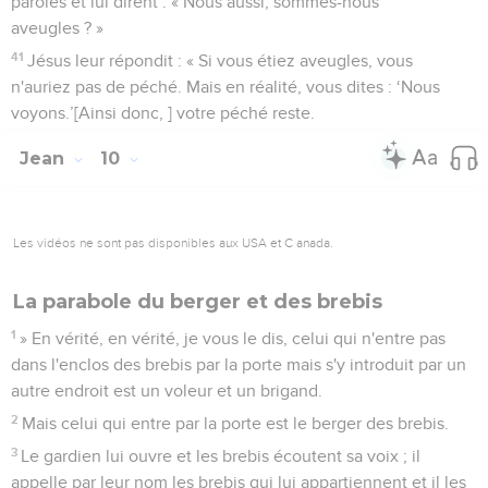
paroles et lui dirent : « Nous aussi, sommes-nous
aveugles ? »
41
Jésus leur répondit : « Si vous étiez aveugles, vous
n'auriez pas de péché. Mais en réalité, vous dites : ‘Nous
voyons.’[Ainsi donc, ] votre péché reste.
Jean
10
Les vidéos ne sont pas disponibles aux USA et C anada.
La parabole du berger et des brebis
1
» En vérité, en vérité, je vous le dis, celui qui n'entre pas
dans l'enclos des brebis par la porte mais s'y introduit par un
autre endroit est un voleur et un brigand.
2
Mais celui qui entre par la porte est le berger des brebis.
3
Le gardien lui ouvre et les brebis écoutent sa voix ; il
appelle par leur nom les brebis qui lui appartiennent et il les