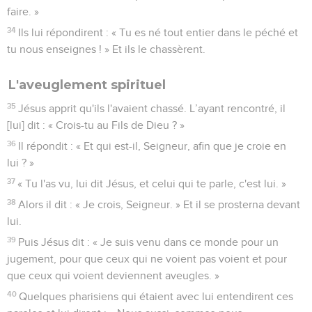
faire. »
34
Ils lui répondirent : « Tu es né tout entier dans le péché et
tu nous enseignes ! » Et ils le chassèrent.
L'aveuglement spirituel
35
Jésus apprit qu'ils l'avaient chassé. L’ayant rencontré, il
[lui] dit : « Crois-tu au Fils de Dieu ? »
36
Il répondit : « Et qui est-il, Seigneur, afin que je croie en
lui ? »
37
« Tu l'as vu, lui dit Jésus, et celui qui te parle, c'est lui. »
38
Alors il dit : « Je crois, Seigneur. » Et il se prosterna devant
lui.
39
Puis Jésus dit : « Je suis venu dans ce monde pour un
jugement, pour que ceux qui ne voient pas voient et pour
que ceux qui voient deviennent aveugles. »
40
Quelques pharisiens qui étaient avec lui entendirent ces