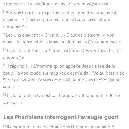
« envoyé ». Il y alla donc, se lava et revint voyant clair.
8
Ses voisins et ceux qui l'avaient vu mendier auparavant
disaient : « N'est-ce pas celui qui se tenait assis et qui
mendiait ? »
9
Les uns disaient : « C'est lui. » D'autres disaient : « Non,
mais il lui ressemble. » Mais lui affirmait : « C'est bien moi. »
10
Ils lui dirent donc : « Comment [donc] tes yeux ont-ils été
ouverts ? »
11
Il répondit : « L'homme qu'on appelle Jésus a fait de la
boue, l'a appliquée sur mes yeux et m'a dit : ‘Va au bassin de
Siloé et lave-toi.’J'y suis donc allé, je me suis lavé et j'ai pu
voir. »
12
Ils lui dirent : « Où est cet homme ? » Il répondit : « Je ne
sais pas. »
Les Pharisiens interrogent l'aveugle guéri
13
Ils menèrent vers les pharisiens l'homme qui avait été