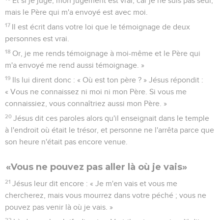
Et si je juge, mon jugement est vrai, car je ne suis pas seul,
mais le Père qui m'a envoyé est avec moi.
17
Il est écrit dans votre loi que le témoignage de deux
personnes est vrai.
18
Or, je me rends témoignage à moi-même et le Père qui
m'a envoyé me rend aussi témoignage. »
19
Ils lui dirent donc : « Où est ton père ? » Jésus répondit :
« Vous ne connaissez ni moi ni mon Père. Si vous me
connaissiez, vous connaîtriez aussi mon Père. »
20
Jésus dit ces paroles alors qu'il enseignait dans le temple
à l'endroit où était le trésor, et personne ne l'arrêta parce que
son heure n'était pas encore venue.
«Vous ne pouvez pas aller là où je vais»
21
Jésus leur dit encore : « Je m'en vais et vous me
chercherez, mais vous mourrez dans votre péché ; vous ne
pouvez pas venir là où je vais. »
22