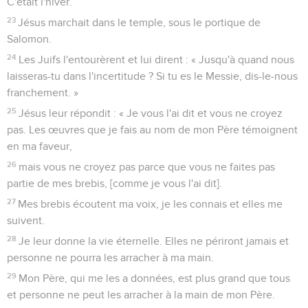
C'était l'hiver.
23
Jésus marchait dans le temple, sous le portique de
Salomon.
24
Les Juifs l'entourèrent et lui dirent : « Jusqu'à quand nous
laisseras-tu dans l'incertitude ? Si tu es le Messie, dis-le-nous
franchement. »
25
Jésus leur répondit : « Je vous l'ai dit et vous ne croyez
pas. Les œuvres que je fais au nom de mon Père témoignent
en ma faveur,
26
mais vous ne croyez pas parce que vous ne faites pas
partie de mes brebis, [comme je vous l'ai dit].
27
Mes brebis écoutent ma voix, je les connais et elles me
suivent.
28
Je leur donne la vie éternelle. Elles ne périront jamais et
personne ne pourra les arracher à ma main.
29
Mon Père, qui me les a données, est plus grand que tous
et personne ne peut les arracher à la main de mon Père.