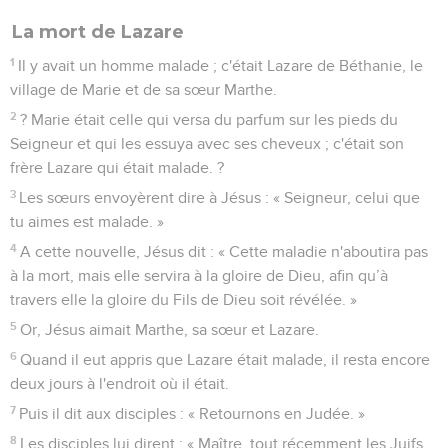
La mort de Lazare
1
Il y avait un homme malade ; c'était Lazare de Béthanie, le
village de Marie et de sa sœur Marthe.
2
? Marie était celle qui versa du parfum sur les pieds du
Seigneur et qui les essuya avec ses cheveux ; c'était son
frère Lazare qui était malade. ?
3
Les sœurs envoyèrent dire à Jésus : « Seigneur, celui que
tu aimes est malade. »
4
A cette nouvelle, Jésus dit : « Cette maladie n'aboutira pas
à la mort, mais elle servira à la gloire de Dieu, afin qu’à
travers elle la gloire du Fils de Dieu soit révélée. »
5
Or, Jésus aimait Marthe, sa sœur et Lazare.
6
Quand il eut appris que Lazare était malade, il resta encore
deux jours à l'endroit où il était.
7
Puis il dit aux disciples : « Retournons en Judée. »
8
Les disciples lui dirent : « Maître, tout récemment les Juifs