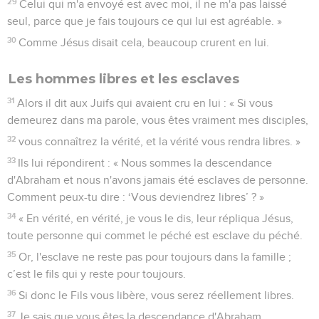
29
Celui qui m'a envoyé est avec moi, il ne m'a pas laissé
seul, parce que je fais toujours ce qui lui est agréable. »
30
Comme Jésus disait cela, beaucoup crurent en lui.
Les hommes libres et les esclaves
31
Alors il dit aux Juifs qui avaient cru en lui : « Si vous
demeurez dans ma parole, vous êtes vraiment mes disciples,
32
vous connaîtrez la vérité, et la vérité vous rendra libres. »
33
Ils lui répondirent : « Nous sommes la descendance
d'Abraham et nous n'avons jamais été esclaves de personne.
Comment peux-tu dire : ‘Vous deviendrez libres’ ? »
34
« En vérité, en vérité, je vous le dis, leur répliqua Jésus,
toute personne qui commet le péché est esclave du péché.
35
Or, l'esclave ne reste pas pour toujours dans la famille ;
c’est le fils qui y reste pour toujours.
36
Si donc le Fils vous libère, vous serez réellement libres.
37
Je sais que vous êtes la descendance d'Abraham.