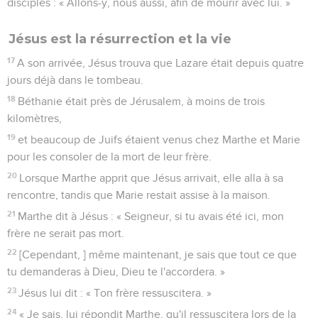
disciples : « Allons-y, nous aussi, afin de mourir avec lui. »
Jésus est la résurrection et la vie
17
A son arrivée, Jésus trouva que Lazare était depuis quatre
jours déjà dans le tombeau.
18
Béthanie était près de Jérusalem, à moins de trois
kilomètres,
19
et beaucoup de Juifs étaient venus chez Marthe et Marie
pour les consoler de la mort de leur frère.
20
Lorsque Marthe apprit que Jésus arrivait, elle alla à sa
rencontre, tandis que Marie restait assise à la maison.
21
Marthe dit à Jésus : « Seigneur, si tu avais été ici, mon
frère ne serait pas mort.
22
[Cependant, ] même maintenant, je sais que tout ce que
tu demanderas à Dieu, Dieu te l'accordera. »
23
Jésus lui dit : « Ton frère ressuscitera. »
24
« Je sais, lui répondit Marthe, qu'il ressuscitera lors de la