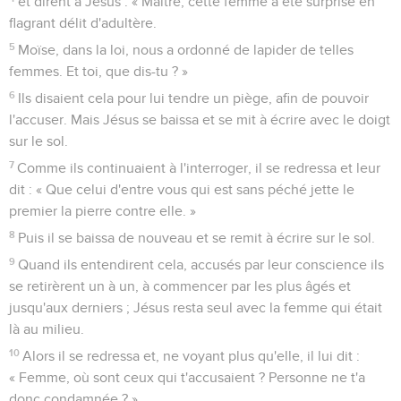
et dirent à Jésus : « Maître, cette femme a été surprise en
flagrant délit d'adultère.
5
Moïse, dans la loi, nous a ordonné de lapider de telles
femmes. Et toi, que dis-tu ? »
6
Ils disaient cela pour lui tendre un piège, afin de pouvoir
l'accuser. Mais Jésus se baissa et se mit à écrire avec le doigt
sur le sol.
7
Comme ils continuaient à l'interroger, il se redressa et leur
dit : « Que celui d'entre vous qui est sans péché jette le
premier la pierre contre elle. »
8
Puis il se baissa de nouveau et se remit à écrire sur le sol.
9
Quand ils entendirent cela, accusés par leur conscience ils
se retirèrent un à un, à commencer par les plus âgés et
jusqu'aux derniers ; Jésus resta seul avec la femme qui était
là au milieu.
10
Alors il se redressa et, ne voyant plus qu'elle, il lui dit :
« Femme, où sont ceux qui t'accusaient ? Personne ne t'a
donc condamnée ? »