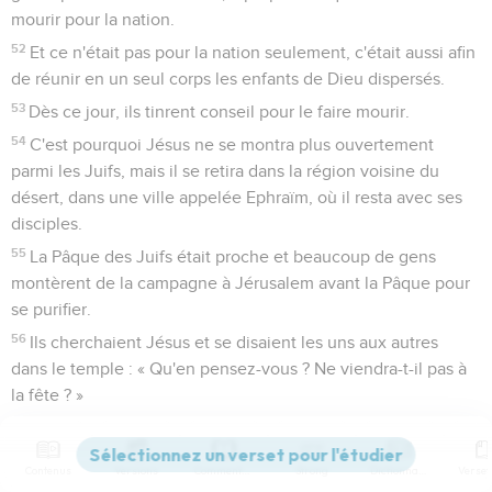
mourir pour la nation.
52
Et ce n'était pas pour la nation seulement, c'était aussi afin
de réunir en un seul corps les enfants de Dieu dispersés.
53
Dès ce jour, ils tinrent conseil pour le faire mourir.
54
C'est pourquoi Jésus ne se montra plus ouvertement
parmi les Juifs, mais il se retira dans la région voisine du
désert, dans une ville appelée Ephraïm, où il resta avec ses
disciples.
55
La Pâque des Juifs était proche et beaucoup de gens
montèrent de la campagne à Jérusalem avant la Pâque pour
se purifier.
56
Ils cherchaient Jésus et se disaient les uns aux autres
dans le temple : « Qu'en pensez-vous ? Ne viendra-t-il pas à
la fête ? »
57
Or les chefs des prêtres et les pharisiens avaient donné
l'ordre que, si quelqu'un savait où était Jésus, il le dénonce,
Contenus
Versions
Commentaires
Strong
Dictionnaire
afin qu'on l'arrête.