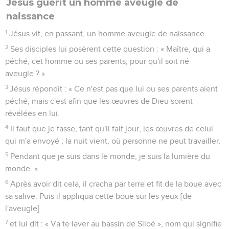
Jésus guérit un homme aveugle de
naissance
1
Jésus vit, en passant, un homme aveugle de naissance.
2
Ses disciples lui posèrent cette question : « Maître, qui a
péché, cet homme ou ses parents, pour qu'il soit né
aveugle ? »
3
Jésus répondit : « Ce n'est pas que lui ou ses parents aient
péché, mais c'est afin que les œuvres de Dieu soient
révélées en lui.
4
Il faut que je fasse, tant qu'il fait jour, les œuvres de celui
qui m'a envoyé ; la nuit vient, où personne ne peut travailler.
5
Pendant que je suis dans le monde, je suis la lumière du
monde. »
6
Après avoir dit cela, il cracha par terre et fit de la boue avec
sa salive. Puis il appliqua cette boue sur les yeux [de
l'aveugle]
7
et lui dit : « Va te laver au bassin de Siloé », nom qui signifie