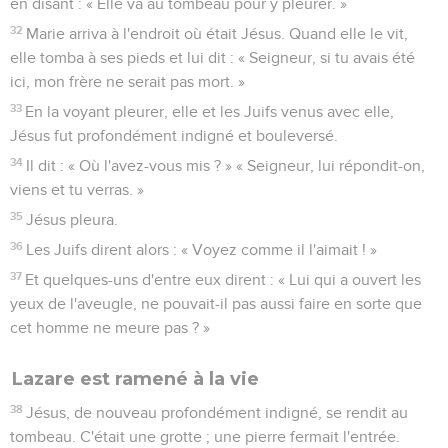
en disant : « Elle va au tombeau pour y pleurer. »
32
Marie arriva à l'endroit où était Jésus. Quand elle le vit,
elle tomba à ses pieds et lui dit : « Seigneur, si tu avais été
ici, mon frère ne serait pas mort. »
33
En la voyant pleurer, elle et les Juifs venus avec elle,
Jésus fut profondément indigné et bouleversé.
34
Il dit : « Où l'avez-vous mis ? » « Seigneur, lui répondit-on,
viens et tu verras. »
35
Jésus pleura.
36
Les Juifs dirent alors : « Voyez comme il l'aimait ! »
37
Et quelques-uns d'entre eux dirent : « Lui qui a ouvert les
yeux de l'aveugle, ne pouvait-il pas aussi faire en sorte que
cet homme ne meure pas ? »
Lazare est ramené à la vie
38
Jésus, de nouveau profondément indigné, se rendit au
tombeau. C'était une grotte ; une pierre fermait l'entrée.