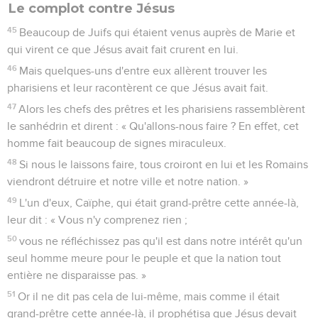
Le complot contre Jésus
45
Beaucoup de Juifs qui étaient venus auprès de Marie et
qui virent ce que Jésus avait fait crurent en lui.
46
Mais quelques-uns d'entre eux allèrent trouver les
pharisiens et leur racontèrent ce que Jésus avait fait.
47
Alors les chefs des prêtres et les pharisiens rassemblèrent
le sanhédrin et dirent : « Qu'allons-nous faire ? En effet, cet
homme fait beaucoup de signes miraculeux.
48
Si nous le laissons faire, tous croiront en lui et les Romains
viendront détruire et notre ville et notre nation. »
49
L'un d'eux, Caïphe, qui était grand-prêtre cette année-là,
leur dit : « Vous n'y comprenez rien ;
50
vous ne réfléchissez pas qu'il est dans notre intérêt qu'un
seul homme meure pour le peuple et que la nation tout
entière ne disparaisse pas. »
51
Or il ne dit pas cela de lui-même, mais comme il était
grand-prêtre cette année-là, il prophétisa que Jésus devait