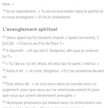
faire. »
34
Ils lui répondirent : « Tu es né tout entier dans le péché et
tu nous enseignes ! » Et ils le chassèrent.
L'aveuglement spirituel
35
Jésus apprit qu'ils l'avaient chassé. L’ayant rencontré, il
[lui] dit : « Crois-tu au Fils de Dieu ? »
36
Il répondit : « Et qui est-il, Seigneur, afin que je croie en
lui ? »
37
« Tu l'as vu, lui dit Jésus, et celui qui te parle, c'est lui. »
38
Alors il dit : « Je crois, Seigneur. » Et il se prosterna devant
lui.
39
Puis Jésus dit : « Je suis venu dans ce monde pour un
jugement, pour que ceux qui ne voient pas voient et pour
que ceux qui voient deviennent aveugles. »
40
Quelques pharisiens qui étaient avec lui entendirent ces