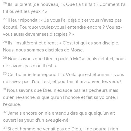
26
Ils lui dirent [de nouveau] : « Que t'a-t-il fait ? Comment t'a-
t-il ouvert les yeux ? »
27
Il leur répondit : « Je vous l'ai déjà dit et vous n'avez pas
écouté. Pourquoi voulez-vous l'entendre encore ? Voulez-
vous aussi devenir ses disciples ? »
28
Ils l'insultèrent et dirent : « C'est toi qui es son disciple.
Nous, nous sommes disciples de Moïse.
29
Nous savons que Dieu a parlé à Moïse, mais celui-ci, nous
ne savons pas d'où il est. »
30
Cet homme leur répondit : « Voilà qui est étonnant : vous
ne savez pas d'où il est, et pourtant il m'a ouvert les yeux !
31
Nous savons que Dieu n'exauce pas les pécheurs mais
qu’en revanche, si quelqu'un l'honore et fait sa volonté, il
l'exauce.
32
Jamais encore on n'a entendu dire que quelqu'un ait
ouvert les yeux d'un aveugle-né.
33
Si cet homme ne venait pas de Dieu, il ne pourrait rien