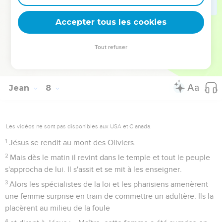
Jésus et la femme adultère
Accepter tous les cookies
52
Ils lui répondirent : « Es-tu, toi aussi, de la Galilée ?
Cherche bien et tu verras que de la Galilée il ne sort pas de
Tout refuser
prophète. »
53
[Puis chacun rentra chez soi.
Jean
8
Les vidéos ne sont pas disponibles aux USA et C anada.
1
Jésus se rendit au mont des Oliviers.
2
Mais dès le matin il revint dans le temple et tout le peuple
s'approcha de lui. Il s'assit et se mit à les enseigner.
3
Alors les spécialistes de la loi et les pharisiens amenèrent
une femme surprise en train de commettre un adultère. Ils la
placèrent au milieu de la foule
4