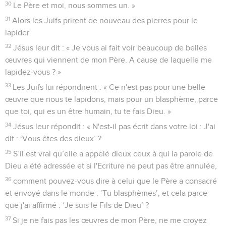
30
Le Père et moi, nous sommes un. »
31
Alors les Juifs prirent de nouveau des pierres pour le
lapider.
32
Jésus leur dit : « Je vous ai fait voir beaucoup de belles
œuvres qui viennent de mon Père. A cause de laquelle me
lapidez-vous ? »
33
Les Juifs lui répondirent : « Ce n'est pas pour une belle
œuvre que nous te lapidons, mais pour un blasphème, parce
que toi, qui es un être humain, tu te fais Dieu. »
34
Jésus leur répondit : « N'est-il pas écrit dans votre loi : J'ai
dit : ‘Vous êtes des dieux’ ?
35
S’il est vrai qu’elle a appelé dieux ceux à qui la parole de
Dieu a été adressée et si l'Ecriture ne peut pas être annulée,
36
comment pouvez-vous dire à celui que le Père a consacré
et envoyé dans le monde : ‘Tu blasphèmes’, et cela parce
que j'ai affirmé : ‘Je suis le Fils de Dieu’ ?
37
Si je ne fais pas les œuvres de mon Père, ne me croyez