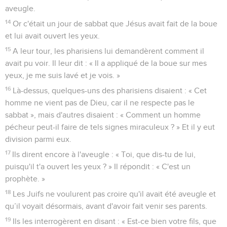
aveugle.
14
Or c'était un jour de sabbat que Jésus avait fait de la boue
et lui avait ouvert les yeux.
15
A leur tour, les pharisiens lui demandèrent comment il
avait pu voir. Il leur dit : « Il a appliqué de la boue sur mes
yeux, je me suis lavé et je vois. »
16
Là-dessus, quelques-uns des pharisiens disaient : « Cet
homme ne vient pas de Dieu, car il ne respecte pas le
sabbat », mais d'autres disaient : « Comment un homme
pécheur peut-il faire de tels signes miraculeux ? » Et il y eut
division parmi eux.
17
Ils dirent encore à l'aveugle : « Toi, que dis-tu de lui,
puisqu'il t'a ouvert les yeux ? » Il répondit : « C'est un
prophète. »
18
Les Juifs ne voulurent pas croire qu'il avait été aveugle et
qu’il voyait désormais, avant d'avoir fait venir ses parents.
19
Ils les interrogèrent en disant : « Est-ce bien votre fils, que