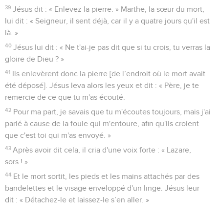
39
Jésus dit : « Enlevez la pierre. » Marthe, la sœur du mort,
lui dit : « Seigneur, il sent déjà, car il y a quatre jours qu'il est
là. »
40
Jésus lui dit : « Ne t'ai-je pas dit que si tu crois, tu verras la
gloire de Dieu ? »
41
Ils enlevèrent donc la pierre [de l’endroit où le mort avait
été déposé]. Jésus leva alors les yeux et dit : « Père, je te
remercie de ce que tu m'as écouté.
42
Pour ma part, je savais que tu m'écoutes toujours, mais j'ai
parlé à cause de la foule qui m'entoure, afin qu'ils croient
que c'est toi qui m'as envoyé. »
43
Après avoir dit cela, il cria d'une voix forte : « Lazare,
sors ! »
44
Et le mort sortit, les pieds et les mains attachés par des
bandelettes et le visage enveloppé d'un linge. Jésus leur
dit : « Détachez-le et laissez-le s’en aller. »