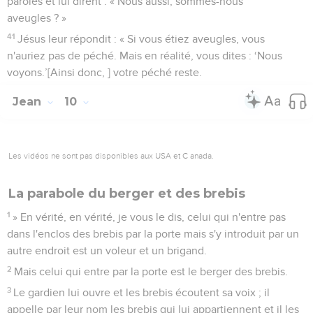
paroles et lui dirent : « Nous aussi, sommes-nous
aveugles ? »
41
Jésus leur répondit : « Si vous étiez aveugles, vous
n'auriez pas de péché. Mais en réalité, vous dites : ‘Nous
voyons.’[Ainsi donc, ] votre péché reste.
Jean
10
Les vidéos ne sont pas disponibles aux USA et C anada.
La parabole du berger et des brebis
1
» En vérité, en vérité, je vous le dis, celui qui n'entre pas
dans l'enclos des brebis par la porte mais s'y introduit par un
autre endroit est un voleur et un brigand.
2
Mais celui qui entre par la porte est le berger des brebis.
3
Le gardien lui ouvre et les brebis écoutent sa voix ; il
appelle par leur nom les brebis qui lui appartiennent et il les