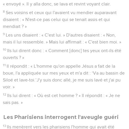
« envoyé ». Il y alla donc, se lava et revint voyant clair.
8
Ses voisins et ceux qui l'avaient vu mendier auparavant
disaient : « N'est-ce pas celui qui se tenait assis et qui
mendiait ? »
9
Les uns disaient : « C'est lui. » D'autres disaient : « Non,
mais il lui ressemble. » Mais lui affirmait : « C'est bien moi. »
10
Ils lui dirent donc : « Comment [donc] tes yeux ont-ils été
ouverts ? »
11
Il répondit : « L'homme qu'on appelle Jésus a fait de la
boue, l'a appliquée sur mes yeux et m'a dit : ‘Va au bassin de
Siloé et lave-toi.’J'y suis donc allé, je me suis lavé et j'ai pu
voir. »
12
Ils lui dirent : « Où est cet homme ? » Il répondit : « Je ne
sais pas. »
Les Pharisiens interrogent l'aveugle guéri
13
Ils menèrent vers les pharisiens l'homme qui avait été