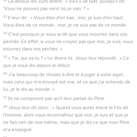
Là-dessus les Juifs dirent : « Va-t-il se tuer, puisqu'il dit :
‘Vous ne pouvez pas venir où je vais’ ? »
23
Il leur dit : « Vous êtes d'en bas ; moi, je suis d'en haut.
Vous êtes de ce monde ; moi, je ne suis pas de ce monde.
24
C'est pourquoi je vous ai dit que vous mourrez dans vos
péchés. En effet, si vous ne croyez pas que moi, je suis, vous
mourrez dans vos péchés. »
25
« Toi, qui es-tu ? » lui dirent-ils. Jésus leur répondit : « Ce
que je vous dis depuis le début.
26
J'ai beaucoup de choses à dire et à juger à votre sujet,
mais celui qui m'a envoyé est vrai, et ce que j'ai entendu de
lui, je le dis au monde. »
27
Ils ne comprirent pas qu'il leur parlait du Père.
28
Jésus leur dit donc : « Quand vous aurez élevé le Fils de
l'homme, alors vous reconnaîtrez que moi, je suis et que je
ne fais rien de moi-même, mais que je dis ce que mon Père
m'a enseigné.