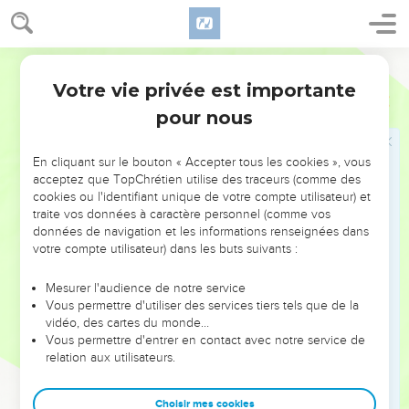
L'incrédulité des chefs juifs
45
Ainsi, les gardes retournèrent vers les chefs des prêtres et
Segond 21
les pharisiens, qui leur dirent : « Pourquoi ne l'avez-vous pas
amené ? »
Votre vie privée est importante
Jean
7
46
Les gardes répondirent : « Jamais personne n'a parlé
pour nous
comme cet homme. »
47
Les pharisiens leur répliquèrent : « Est-ce que vous aussi,
En cliquant sur le bouton « Accepter tous les cookies », vous
acceptez que TopChrétien utilise des traceurs (comme des
vous vous êtes laissé tromper ?
cookies ou l'identifiant unique de votre compte utilisateur) et
48
Y a-t-il quelqu'un parmi les chefs ou les pharisiens qui ait
traite vos données à caractère personnel (comme vos
cru en lui ?
données de navigation et les informations renseignées dans
votre compte utilisateur) dans les buts suivants :
49
Mais cette foule qui ne connaît pas la loi, ce sont des
maudits ! »
Mesurer l'audience de notre service
50
Vous permettre d'utiliser des services tiers tels que de la
Nicodème, qui était venu de nuit vers Jésus et qui était
vidéo, des cartes du monde…
l'un d'eux, leur dit :
Vous permettre d'entrer en contact avec notre service de
51
« Notre loi condamne-t-elle un homme avant qu'on
relation aux utilisateurs.
l'entende et qu'on sache ce qu'il a fait ? »
Choisir mes cookies