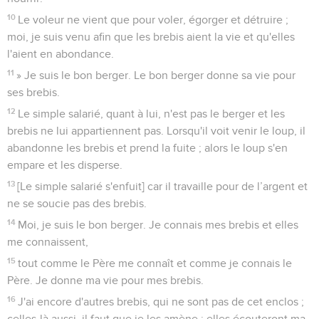
10
Le voleur ne vient que pour voler, égorger et détruire ;
moi, je suis venu afin que les brebis aient la vie et qu'elles
l'aient en abondance.
11
» Je suis le bon berger. Le bon berger donne sa vie pour
ses brebis.
12
Le simple salarié, quant à lui, n'est pas le berger et les
brebis ne lui appartiennent pas. Lorsqu'il voit venir le loup, il
abandonne les brebis et prend la fuite ; alors le loup s'en
empare et les disperse.
13
[Le simple salarié s'enfuit] car il travaille pour de l’argent et
ne se soucie pas des brebis.
14
Moi, je suis le bon berger. Je connais mes brebis et elles
me connaissent,
15
tout comme le Père me connaît et comme je connais le
Père. Je donne ma vie pour mes brebis.
16
J'ai encore d'autres brebis, qui ne sont pas de cet enclos ;
celles-là aussi, il faut que je les amène ; elles écouteront ma