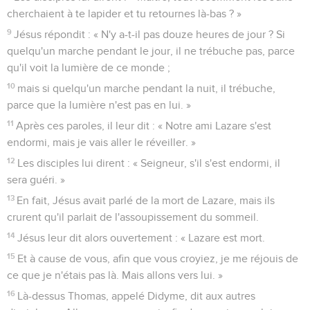
cherchaient à te lapider et tu retournes là-bas ? »
9
Jésus répondit : « N'y a-t-il pas douze heures de jour ? Si
quelqu'un marche pendant le jour, il ne trébuche pas, parce
qu'il voit la lumière de ce monde ;
10
mais si quelqu'un marche pendant la nuit, il trébuche,
parce que la lumière n'est pas en lui. »
11
Après ces paroles, il leur dit : « Notre ami Lazare s'est
endormi, mais je vais aller le réveiller. »
12
Les disciples lui dirent : « Seigneur, s'il s'est endormi, il
sera guéri. »
13
En fait, Jésus avait parlé de la mort de Lazare, mais ils
crurent qu'il parlait de l'assoupissement du sommeil.
14
Jésus leur dit alors ouvertement : « Lazare est mort.
15
Et à cause de vous, afin que vous croyiez, je me réjouis de
ce que je n'étais pas là. Mais allons vers lui. »
16
Là-dessus Thomas, appelé Didyme, dit aux autres