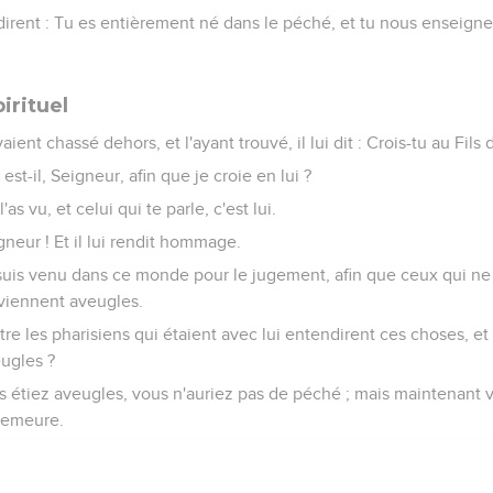
 dirent : Tu es entièrement né dans le péché, et tu nous enseignes
irituel
vaient chassé dehors, et l'ayant trouvé, il lui dit : Crois-tu au Fils
i est-il, Seigneur, afin que je croie en lui ?
 l'as vu, et celui qui te parle, c'est lui.
eigneur ! Et il lui rendit hommage.
e suis venu dans ce monde pour le jugement, afin que ceux qui ne 
viennent aveugles.
re les pharisiens qui étaient avec lui entendirent ces choses, et l
ugles ?
ous étiez aveugles, vous n'auriez pas de péché ; mais maintenant 
demeure.