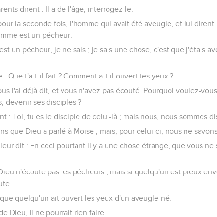
ents dirent : Il a de l'âge, interrogez-le.
pour la seconde fois, l'homme qui avait été aveugle, et lui dirent 
omme est un pécheur.
l est un pécheur, je ne sais ; je sais une chose, c'est que j'étais a
re : Que t'a-t-il fait ? Comment a-t-il ouvert tes yeux ?
 vous l'ai déjà dit, et vous n'avez pas écouté. Pourquoi voulez-vou
, devenir ses disciples ?
irent : Toi, tu es le disciple de celui-là ; mais nous, nous sommes d
s que Dieu a parlé à Moïse ; mais, pour celui-ci, nous ne savons 
eur dit : En ceci pourtant il y a une chose étrange, que vous ne s
ieu n'écoute pas les pécheurs ; mais si quelqu'un est pieux enve
ute.
 que quelqu'un ait ouvert les yeux d'un aveugle-né.
 de Dieu, il ne pourrait rien faire.