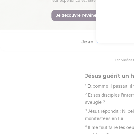
57
Les Juifs donc lui di
58
Jésus leur dit : En vé
59
Ils prirent donc des p
Jean
9
Les vidéos 
Jésus guérit un
1
Et comme il passait, i
2
Et ses disciples l'inte
aveugle ?
3
Jésus répondit : Ni cel
manifestées en lui.
4
Il me faut faire les oe