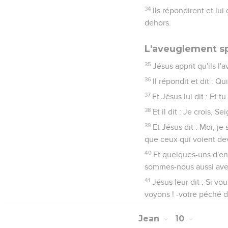
34
Ils répondirent et lui
dehors.
L'aveuglement sp
35
Jésus apprit qu'ils l'a
36
Il répondit et dit : Qu
37
Et Jésus lui dit : Et tu
38
Et il dit : Je crois, S
39
Et Jésus dit : Moi, j
que ceux qui voient de
40
Et quelques-uns d'ent
sommes-nous aussi ave
41
Jésus leur dit : Si v
voyons ! -votre péché 
Jean
10