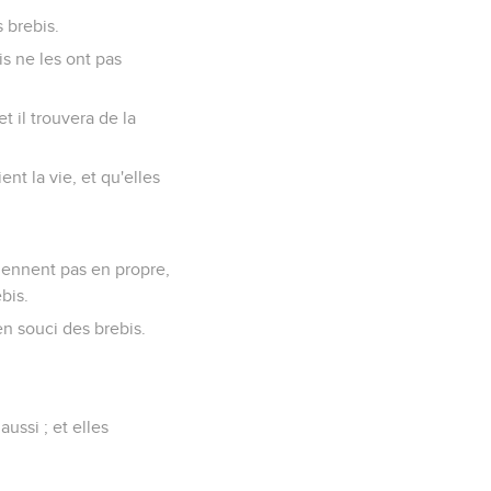
s brebis.
is ne les ont pas
 et il trouvera de la
ent la vie, et qu'elles
tiennent pas en propre,
ebis.
en souci des brebis.
aussi ; et elles
.