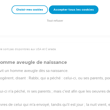
rent : Tu n'as pas encore cinquante ans, et tu as vu Abraham !
Accepter tous les cookies
Choisir mes cookies
rité, en vérité, je vous dis : Avant qu'Abraham fût, je suis.
ierres pour les jeter contre lui ; mais Jésus se cacha et sortit du 
Tout refuser
ne sont pas disponibles aux USA et C anada.
 homme aveugle de naissance
l vit un homme aveugle dès sa naissance.
rrogèrent, disant : Rabbi, qui a péché : celui-ci, ou ses parents, pou
ui-ci n'a péché, ni ses parents ; mais c'est afin que les oeuvres 
uvres de celui qui m'a envoyé, tandis qu'il est jour ; la nuit vient