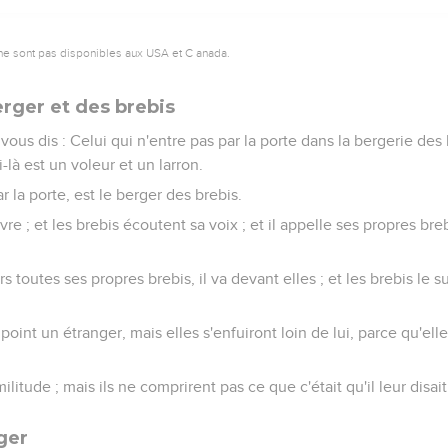
ne sont pas disponibles aux USA et C anada.
erger et des brebis
e vous dis : Celui qui n'entre pas par la porte dans la bergerie des
-là est un voleur et un larron.
r la porte, est le berger des brebis.
uvre ; et les brebis écoutent sa voix ; et il appelle ses propres bre
s toutes ses propres brebis, il va devant elles ; et les brebis le su
 point un étranger, mais elles s'enfuiront loin de lui, parce qu'el
militude ; mais ils ne comprirent pas ce que c'était qu'il leur disait
ger