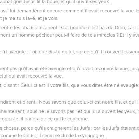
sabbat que Jésus fit la boue, et qu'il ouvrit ses yeux.
ssi lui demandèrent encore comment il avait recouvré la vue. Et il
 je me suis lavé, et je vois.
ntre les pharisiens dirent : Cet homme n'est pas de Dieu, car il
ent un homme pécheur peut-il faire de tels miracles ? Et il y ava
à l'aveugle : Toi, que dis-tu de lui, sur ce qu'il t'a ouvert les yeux 
ent pas qu'il avait été aveugle et qu'il avait recouvré la vue, jus
lui qui avait recouvré la vue.
nt, disant : Celui-ci est-il votre fils, que vous dites être né aveug
dirent et dirent : Nous savons que celui-ci est notre fils, et qu'il
maintenant, nous ne le savons pas ; et qui lui a ouvert les yeux,
errogez-le, il parlera de ce qui le concerne.
s choses, parce qu'ils craignaient les Juifs ; car les Juifs étaien
 comme le Christ, il serait exclu de la synagogue.