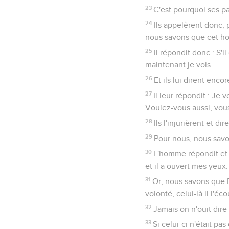
23
C'est pourquoi ses par
24
Ils appelèrent donc, 
nous savons que cet h
25
Il répondit donc : S'i
maintenant je vois.
26
Et ils lui dirent enco
27
Il leur répondit : Je
Voulez-vous aussi, vous
28
Ils l'injurièrent et d
29
Pour nous, nous savon
30
L'homme répondit et l
et il a ouvert mes yeux.
31
Or, nous savons que D
volonté, celui-là il l'éco
32
Jamais on n'ouït dire
33
Si celui-ci n'était pas