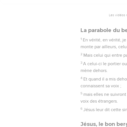
Les vidéos 
La parabole du b
1
En vérité, en vérité, j
monte par ailleurs, celui
2
Mais celui qui entre pa
3
A celui-ci le portier o
mène dehors.
4
Et quand il a mis dehor
connaissent sa voix ;
5
mais elles ne suivront
voix des étrangers.
6
Jésus leur dit cette si
Jésus, le bon ber