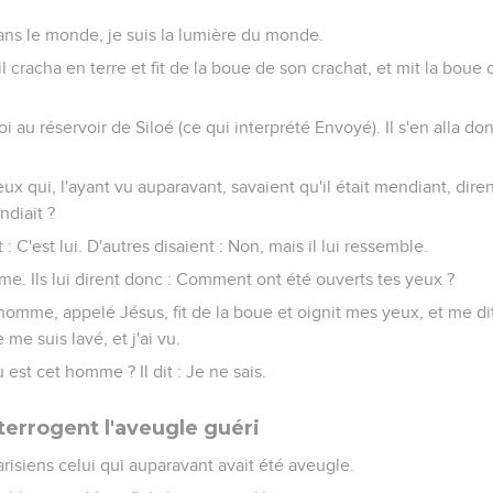
ans le monde, je suis la lumière du monde.
il cracha en terre et fit de la boue de son crachat, et mit la bo
-toi au réservoir de Siloé (ce qui interprété Envoyé). Il s'en alla don
ux qui, l'ayant vu auparavant, savaient qu'il était mendiant, diren
ndiait ?
 C'est lui. D'autres disaient : Non, mais il lui ressemble.
ême. Ils lui dirent donc : Comment ont été ouverts tes yeux ?
n homme, appelé Jésus, fit de la boue et oignit mes yeux, et me dit 
e me suis lavé, et j'ai vu.
ù est cet homme ? Il dit : Je ne sais.
terrogent l'aveugle guéri
risiens celui qui auparavant avait été aveugle.