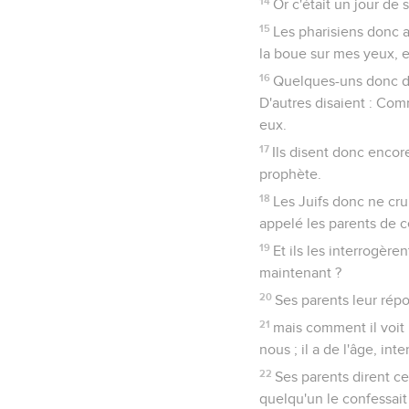
14
Or c'était un jour de 
15
Les pharisiens donc au
la boue sur mes yeux, et
16
Quelques-uns donc d'e
D'autres disaient : Comm
eux.
17
Ils disent donc encore 
prophète.
18
Les Juifs donc ne crur
appelé les parents de ce
19
Et ils les interrogère
maintenant ?
20
Ses parents leur répon
21
mais comment il voit 
nous ; il a de l'âge, int
22
Ses parents dirent ce
quelqu'un le confessait