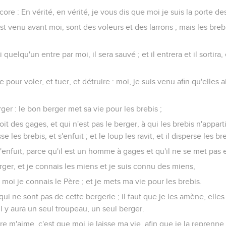
ore : En vérité, en vérité, je vous dis que moi je suis la porte de
est venu avant moi, sont des voleurs et des larrons ; mais les breb
si quelqu'un entre par moi, il sera sauvé ; et il entrera et il sortira,
pour voler, et tuer, et détruire : moi, je suis venu afin qu'elles ai
rger : le bon berger met sa vie pour les brebis ;
it des gages, et qui n'est pas le berger, à qui les brebis n'appar
sse les brebis, et s'enfuit ; et le loup les ravit, et il disperse les br
enfuit, parce qu'il est un homme à gages et qu'il ne se met pas 
erger, et je connais les miens et je suis connu des miens,
 moi je connais le Père ; et je mets ma vie pour les brebis.
 qui ne sont pas de cette bergerie ; il faut que je les amène, elles 
l y aura un seul troupeau, un seul berger.
e m'aime, c'est que moi je laisse ma vie, afin que je la reprenne