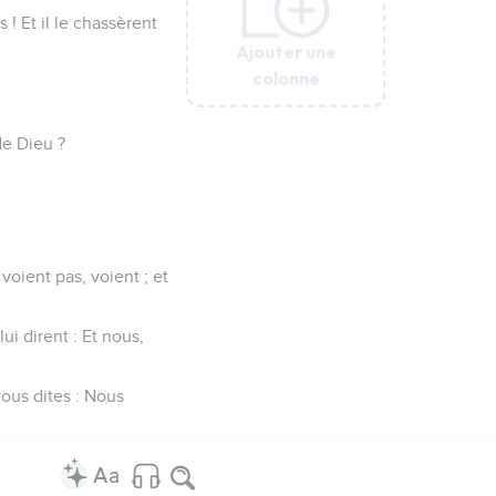
 ! Et il le chassèrent
Ajouter une
Ajouter une
Ajouter une
Ajouter une
Ajouter une
Ajouter une
colonne
colonne
colonne
colonne
colonne
colonne
 de Dieu ?
voient pas, voient ; et
ui dirent : Et nous,
vous dites : Nous