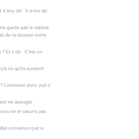
 leur dit : Il a mis de
 ne garde pas le sabbat.
it de la division entre
? Et il dit : C'est un
qu'à ce qu'ils eussent
le ? Comment donc voit-il
 est né aveugle ;
 nous ne le savons pas,
t déjà convenus que si