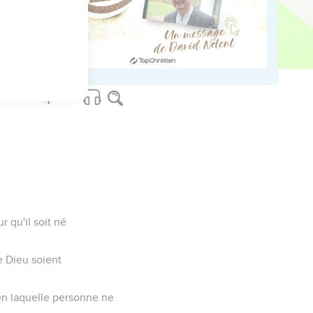
temple.
r qu'il soit né
de Dieu soient
, en laquelle personne ne