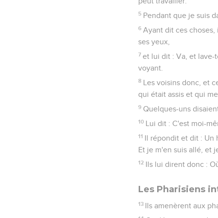
peut travailler.
5
Pendant que je suis d
6
Ayant dit ces choses, 
ses yeux,
7
et lui dit : Va, et lave
voyant.
8
Les voisins donc, et ce
qui était assis et qui me
9
Quelques-uns disaient :
10
Lui dit : C'est moi-m
11
Il répondit et dit : U
Et je m'en suis allé, et j
12
Ils lui dirent donc : O
Les Pharisiens in
13
Ils amenèrent aux pha