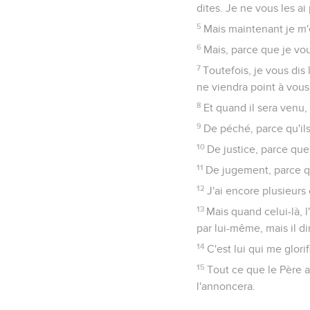
dites. Je ne vous les a
5
Mais maintenant je m'
6
Mais, parce que je vous
7
Toutefois, je vous dis 
ne viendra point à vous ;
8
Et quand il sera venu,
9
De péché, parce qu'ils
10
De justice, parce que
11
De jugement, parce q
12
J'ai encore plusieurs
13
Mais quand celui-là, l'
par lui-même, mais il di
14
C'est lui qui me glori
15
Tout ce que le Père a,
l'annoncera.