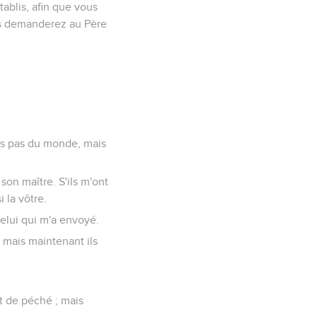
tablis, afin que vous
ous demanderez au Père
tes pas du monde, mais
son maître. S'ils m'ont
 la vôtre.
celui qui m'a envoyé.
; mais maintenant ils
nt de péché ; mais