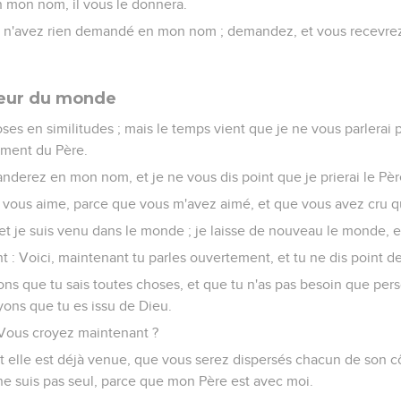
 mon nom, il vous le donnera.
 n'avez rien demandé en mon nom ; demandez, et vous recevrez,
ueur du monde
oses en similitudes ; mais le temps vient que je ne vous parlerai 
ement du Père.
nderez en mon nom, et je ne vous dis point que je prierai le Pèr
 vous aime, parce que vous m'avez aimé, et que vous avez cru qu
 et je suis venu dans le monde ; je laisse de nouveau le monde, et
nt : Voici, maintenant tu parles ouvertement, et tu ne dis point de
s que tu sais toutes choses, et que tu n'as pas besoin que perso
ons que tu es issu de Dieu.
 Vous croyez maintenant ?
 et elle est déjà venue, que vous serez dispersés chacun de son 
e ne suis pas seul, parce que mon Père est avec moi.