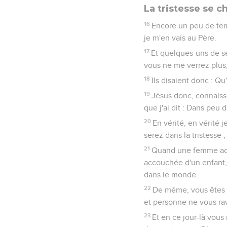
La tristesse se c
16
Encore un peu de tem
je m'en vais au Père.
17
Et quelques-uns de se
vous ne me verrez plus,
18
Ils disaient donc : Qu
19
Jésus donc, connaissan
que j'ai dit : Dans peu
20
En vérité, en vérité 
serez dans la tristesse 
21
Quand une femme acco
accouchée d'un enfant, 
dans le monde.
22
De même, vous êtes ma
et personne ne vous ravi
23
Et en ce jour-là vous