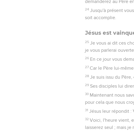
demanderez au Père en
24
Jusqu'à présent vous
soit accomplie.
Jésus est vainq
25
Je vous ai dit ces ch
je vous parlerai ouvert
26
En ce jour vous dema
27
Car le Père lui-même
28
Je suis issu du Père,
29
Ses disciples lui dire
30
Maintenant nous savon
pour cela que nous croy
31
Jésus leur répondit :
32
Voici, l'heure vient,
laisserez seul ; mais j