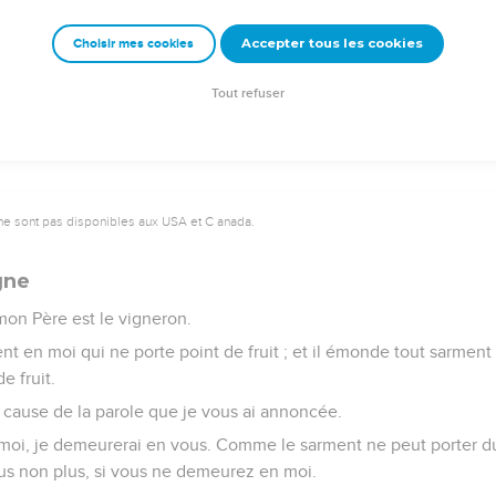
uère avec vous, car le prince de ce monde vient ; mais il n'a rien 
Accepter tous les cookies
Choisir mes cookies
e con-naisse que j'aime le Père, et que je fais ce que le Père 
Tout refuser
ne sont pas disponibles aux USA et C anada.
gne
 mon Père est le vigneron.
nt en moi qui ne porte point de fruit ; et il émonde tout sarment q
e fruit.
 cause de la parole que je vous ai annoncée.
oi, je demeurerai en vous. Comme le sarment ne peut porter du f
s non plus, si vous ne demeurez en moi.