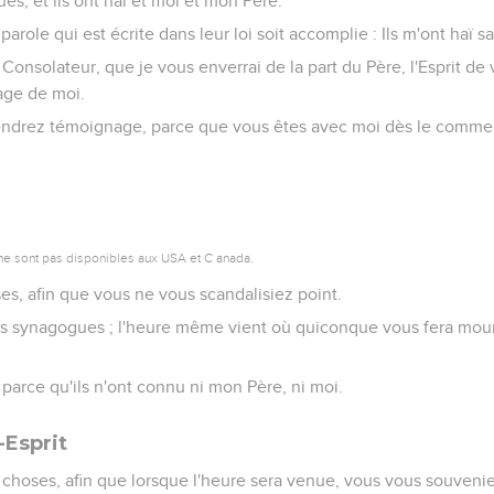
ues, et ils ont haï et moi et mon Père.
 parole qui est écrite dans leur loi soit accomplie : Ils m'ont haï s
Consolateur, que je vous enverrai de la part du Père, l'Esprit de 
age de moi.
 rendrez témoignage, parce que vous êtes avec moi dès le comm
ne sont pas disponibles aux USA et C anada.
ses, afin que vous ne vous scandalisiez point.
es synagogues ; l'heure même vient où quiconque vous fera mouri
, parce qu'ils n'ont connu ni mon Père, ni moi.
-Esprit
s choses, afin que lorsque l'heure sera venue, vous vous souvenie