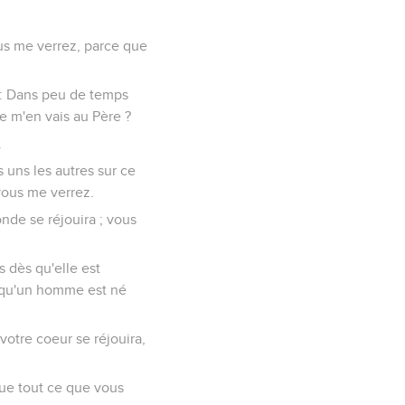
us me verrez, parce que
t : Dans peu de temps
e m'en vais au Père ?
.
s uns les autres sur ce
vous me verrez.
onde se réjouira ; vous
 dès qu'elle est
e qu'un homme est né
votre coeur se réjouira,
 que tout ce que vous