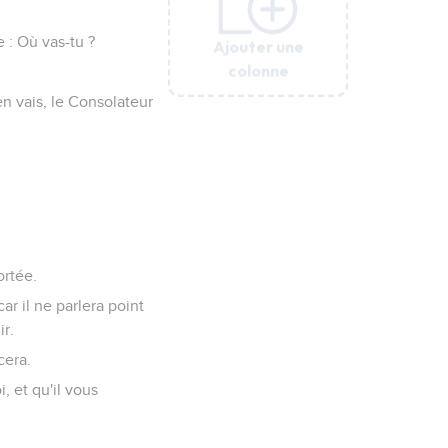
 : Où vas-tu ?
Ajouter une
Ajouter une
Ajouter une
Ajouter une
Ajouter une
Ajouter une
colonne
colonne
colonne
colonne
colonne
colonne
'en vais, le Consolateur
ortée.
car il ne parlera point
ir.
cera.
i, et qu'il vous