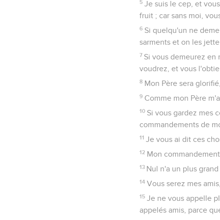
5
Je suis le cep, et vo
fruit ; car sans moi, vo
6
Si quelqu'un ne demeu
sarments et on les jette 
7
Si vous demeurez en 
voudrez, et vous l'obti
8
Mon Père sera glorifié
9
Comme mon Père m'a a
10
Si vous gardez mes 
commandements de mon
11
Je vous ai dit ces ch
12
Mon commandement, c'
13
Nul n'a un plus grand
14
Vous serez mes amis,
15
Je ne vous appelle plu
appelés amis, parce que