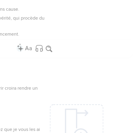
ans cause.
vérité, qui procède du
encement.
r croira rendre un
z que je vous les ai