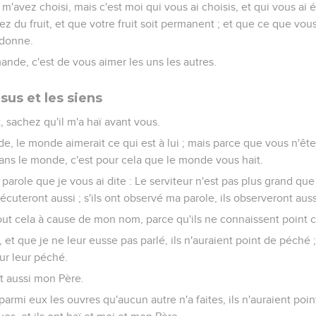
m'avez choisi, mais c'est moi qui vous ai choisis, et qui vous ai é
tiez du fruit, et que votre fruit soit permanent ; et que ce que v
 donne.
nde, c'est de vous aimer les uns les autres.
sus et les siens
, sachez qu'il m'a haï avant vous.
e, le monde aimerait ce qui est à lui ; mais parce que vous n'ê
dans le monde, c'est pour cela que le monde vous hait.
arole que je vous ai dite : Le serviteur n'est pas plus grand que 
écuteront aussi ; s'ils ont observé ma parole, ils observeront aussi
tout cela à cause de mon nom, parce qu'ils ne connaissent point 
, et que je ne leur eusse pas parlé, ils n'auraient point de péché 
ur leur péché.
it aussi mon Père.
 parmi eux les ouvres qu'aucun autre n'a faites, ils n'auraient poi