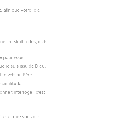
 afin que votre joie
plus en similitudes, mais
e pour vous,
e je suis issu de Dieu.
 je vais au Père.
 similitude.
nne t'interroge ; c'est
côté, et que vous me