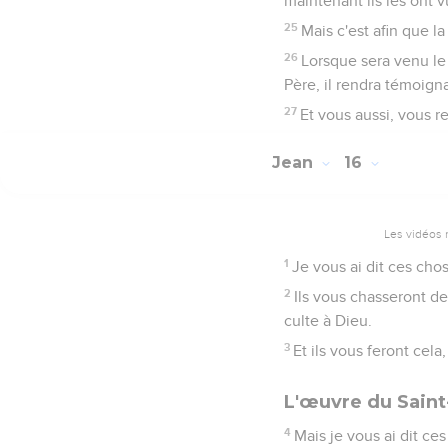
maintenant ils les ont v
25
Mais c'est afin que la
26
Lorsque sera venu le 
Père, il rendra témoign
27
Et vous aussi, vous
Jean
16
Les vidéos 
1
Je vous ai dit ces cho
2
Ils vous chasseront d
culte à Dieu.
3
Et ils vous feront cela
L'œuvre du Saint
4
Mais je vous ai dit ce