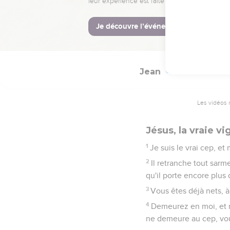
30
Je ne parlerai plus g
31
Mais afin que le mond
vous, partons d'ici.
Jean
15
Les vidéos 
Jésus, la vraie vi
1
Je suis le vrai cep, et
2
Il retranche tout sarme
qu'il porte encore plus d
3
Vous êtes déjà nets, à
4
Demeurez en moi, et m
ne demeure au cep, vou