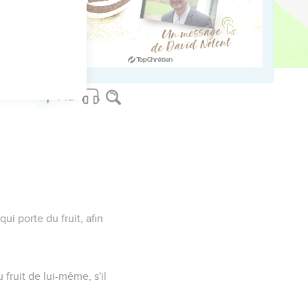
en moi.
m'a commandé, levez-
ui porte du fruit, afin
ruit de lui-même, s'il