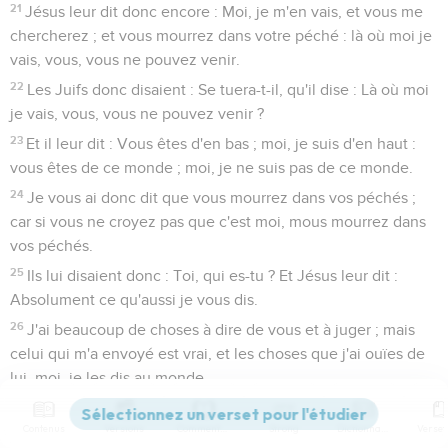
21
Jésus leur dit donc encore : Moi, je m'en vais, et vous me
chercherez ; et vous mourrez dans votre péché : là où moi je
vais, vous, vous ne pouvez venir.
22
Les Juifs donc disaient : Se tuera-t-il, qu'il dise : Là où moi
je vais, vous, vous ne pouvez venir ?
23
Et il leur dit : Vous êtes d'en bas ; moi, je suis d'en haut :
vous êtes de ce monde ; moi, je ne suis pas de ce monde.
24
Je vous ai donc dit que vous mourrez dans vos péchés ;
car si vous ne croyez pas que c'est moi, mous mourrez dans
vos péchés.
25
Ils lui disaient donc : Toi, qui es-tu ? Et Jésus leur dit :
Absolument ce qu'aussi je vous dis.
26
J'ai beaucoup de choses à dire de vous et à juger ; mais
celui qui m'a envoyé est vrai, et les choses que j'ai ouïes de
lui, moi, je les dis au monde.
27
Ils ne connurent pas qu'il leur parlait du Père.
Contenus
Versions
Commentaires
Strong
Dictionnaire
28
Jésus donc leur dit : Quand vous aurez élevé le fils de