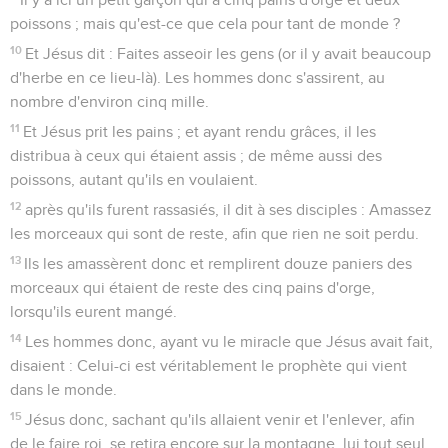
poissons ; mais qu'est-ce que cela pour tant de monde ?
10
Et Jésus dit : Faites asseoir les gens (or il y avait beaucoup
d'herbe en ce lieu-là). Les hommes donc s'assirent, au
nombre d'environ cinq mille.
11
Et Jésus prit les pains ; et ayant rendu grâces, il les
distribua à ceux qui étaient assis ; de même aussi des
poissons, autant qu'ils en voulaient.
12
après qu'ils furent rassasiés, il dit à ses disciples : Amassez
les morceaux qui sont de reste, afin que rien ne soit perdu.
13
Ils les amassèrent donc et remplirent douze paniers des
morceaux qui étaient de reste des cinq pains d'orge,
lorsqu'ils eurent mangé.
14
Les hommes donc, ayant vu le miracle que Jésus avait fait,
disaient : Celui-ci est véritablement le prophète qui vient
dans le monde.
15
Jésus donc, sachant qu'ils allaient venir et l'enlever, afin
de le faire roi, se retira encore sur la montagne, lui tout seul.