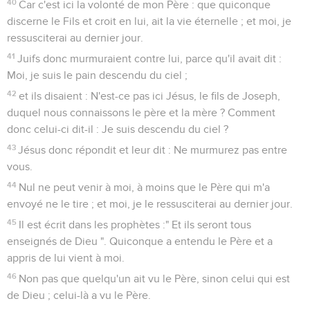
40
Car c'est ici la volonté de mon Père : que quiconque
discerne le Fils et croit en lui, ait la vie éternelle ; et moi, je
ressusciterai au dernier jour.
41
Juifs donc murmuraient contre lui, parce qu'il avait dit :
Moi, je suis le pain descendu du ciel ;
42
et ils disaient : N'est-ce pas ici Jésus, le fils de Joseph,
duquel nous connaissons le père et la mère ? Comment
donc celui-ci dit-il : Je suis descendu du ciel ?
43
Jésus donc répondit et leur dit : Ne murmurez pas entre
vous.
44
Nul ne peut venir à moi, à moins que le Père qui m'a
envoyé ne le tire ; et moi, je le ressusciterai au dernier jour.
45
Il est écrit dans les prophètes :" Et ils seront tous
enseignés de Dieu ". Quiconque a entendu le Père et a
appris de lui vient à moi.
46
Non pas que quelqu'un ait vu le Père, sinon celui qui est
de Dieu ; celui-là a vu le Père.