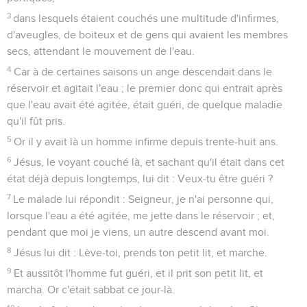
3
dans lesquels étaient couchés une multitude d'infirmes,
d'aveugles, de boiteux et de gens qui avaient les membres
secs, attendant le mouvement de l'eau.
4
Car à de certaines saisons un ange descendait dans le
réservoir et agitait l'eau ; le premier donc qui entrait après
que l'eau avait été agitée, était guéri, de quelque maladie
qu'il fût pris.
5
Or il y avait là un homme infirme depuis trente-huit ans.
6
Jésus, le voyant couché là, et sachant qu'il était dans cet
état déjà depuis longtemps, lui dit : Veux-tu être guéri ?
7
Le malade lui répondit : Seigneur, je n'ai personne qui,
lorsque l'eau a été agitée, me jette dans le réservoir ; et,
pendant que moi je viens, un autre descend avant moi.
8
Jésus lui dit : Lève-toi, prends ton petit lit, et marche.
9
Et aussitôt l'homme fut guéri, et il prit son petit lit, et
marcha. Or c'était sabbat ce jour-là.