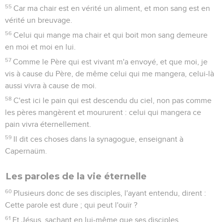
55
Car ma chair est en vérité un aliment, et mon sang est en
vérité un breuvage.
56
Celui qui mange ma chair et qui boit mon sang demeure
en moi et moi en lui.
57
Comme le Père qui est vivant m'a envoyé, et que moi, je
vis à cause du Père, de même celui qui me mangera, celui-là
aussi vivra à cause de moi.
58
C'est ici le pain qui est descendu du ciel, non pas comme
les pères mangèrent et moururent : celui qui mangera ce
pain vivra éternellement.
59
Il dit ces choses dans la synagogue, enseignant à
Capernaüm.
Les paroles de la vie éternelle
60
Plusieurs donc de ses disciples, l'ayant entendu, dirent :
Cette parole est dure ; qui peut l'ouïr ?
61
Et Jésus, sachant en lui-même que ses disciples