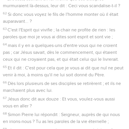
murmuraient là-dessus, leur dit : Ceci vous scandalise-t-il ?
62
Si donc vous voyez le fils de l'homme monter où il était
auparavant... ?
63
C'est l'Esprit qui vivifie ; la chair ne profite de rien : les
paroles que moi je vous ai dites sont esprit et sont vie ;
64
mais il y en a quelques-uns d'entre vous qui ne croient
pas ; car Jésus savait, dès le commencement, qui étaient
ceux qui ne croyaient pas, et qui était celui qui le livrerait.
65
Et il dit : C'est pour cela que je vous ai dit que nul ne peut
venir à moi, à moins qu'il ne lui soit donné du Père.
66
Dès lors plusieurs de ses disciples se retirèrent ; et ils ne
marchaient plus avec lui.
67
Jésus donc dit aux douze : Et vous, voulez-vous aussi
vous en aller ?
68
Simon Pierre lui répondit : Seigneur, auprès de qui nous
en irions-nous ? Tu as les paroles de la vie éternelle ;
69