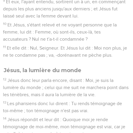
9
Et eux, l'ayant entendu, sortirent un à un, en commençant
depuis les plus anciens jusqu'aux derniers ; et Jésus fut
laissé seul avec la femme devant lui.
10
Et Jésus, s'étant relevé et ne voyant personne que la
femme, lui dit : Femme, où sont-ils, ceux-là, tes
accusateurs ? Nul ne t'a-t-il condamnée ?
11
Et elle dit : Nul, Seigneur. Et Jésus lui dit : Moi non plus, je
ne te condamne pas ; va, -dorénavant ne pèche plus.
Jésus, la lumière du monde
12
Jésus donc leur parla encore, disant : Moi, je suis la
lumière du monde ; celui qui me suit ne marchera point dans
les ténèbres, mais il aura la lumière de la vie.
13
Les pharisiens donc lui dirent : Tu rends témoignage de
toi-même ; ton témoignage n'est pas vrai.
14
Jésus répondit et leur dit : Quoique moi je rende
témoignage de moi-même, mon témoignage est vrai, car je