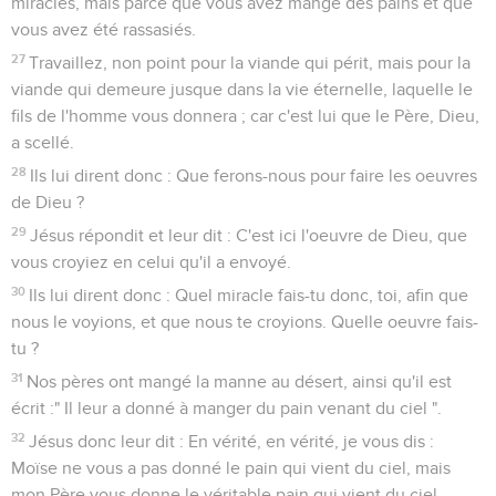
miracles, mais parce que vous avez mangé des pains et que
vous avez été rassasiés.
27
Travaillez, non point pour la viande qui périt, mais pour la
viande qui demeure jusque dans la vie éternelle, laquelle le
fils de l'homme vous donnera ; car c'est lui que le Père, Dieu,
a scellé.
28
Ils lui dirent donc : Que ferons-nous pour faire les oeuvres
de Dieu ?
29
Jésus répondit et leur dit : C'est ici l'oeuvre de Dieu, que
vous croyiez en celui qu'il a envoyé.
30
Ils lui dirent donc : Quel miracle fais-tu donc, toi, afin que
nous le voyions, et que nous te croyions. Quelle oeuvre fais-
tu ?
31
Nos pères ont mangé la manne au désert, ainsi qu'il est
écrit :" Il leur a donné à manger du pain venant du ciel ".
32
Jésus donc leur dit : En vérité, en vérité, je vous dis :
Moïse ne vous a pas donné le pain qui vient du ciel, mais
mon Père vous donne le véritable pain qui vient du ciel.