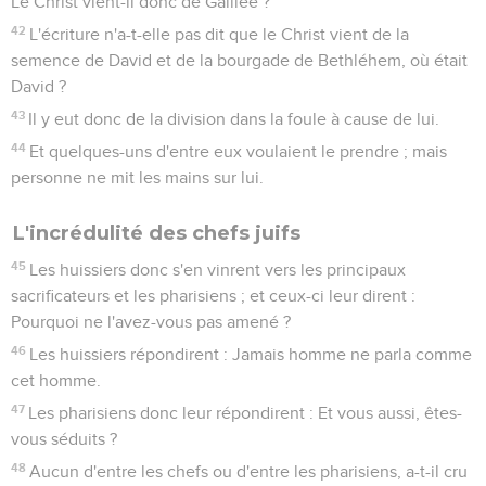
Le Christ vient-il donc de Galilée ?
42
L'écriture n'a-t-elle pas dit que le Christ vient de la
semence de David et de la bourgade de Bethléhem, où était
David ?
43
Il y eut donc de la division dans la foule à cause de lui.
44
Et quelques-uns d'entre eux voulaient le prendre ; mais
personne ne mit les mains sur lui.
L'incrédulité des chefs juifs
45
Les huissiers donc s'en vinrent vers les principaux
sacrificateurs et les pharisiens ; et ceux-ci leur dirent :
Pourquoi ne l'avez-vous pas amené ?
46
Les huissiers répondirent : Jamais homme ne parla comme
cet homme.
47
Les pharisiens donc leur répondirent : Et vous aussi, êtes-
vous séduits ?
48
Aucun d'entre les chefs ou d'entre les pharisiens, a-t-il cru