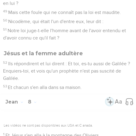
en lui ?
49
Mais cette foule qui ne connaît pas la loi est maudite.
50
Nicodème, qui était l'un d'entre eux, leur dit :
51
Notre loi juge-t-elle l'homme avant de l'avoir entendu et
d'avoir connu ce qu'il fait ?
Jésus et la femme adultère
52
Ils répondirent et lui dirent : Et toi, es-tu aussi de Galilée ?
Enquiers-toi, et vois qu'un prophète n'est pas suscité de
Galilée.
53
Et chacun s'en alla dans sa maison.
Jean
8
Les vidéos ne sont pas disponibles aux USA et C anada.
1
Et Jésus s'en alla à la montagne des Oliviers.