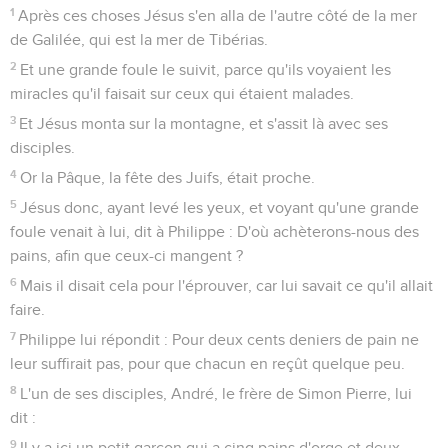
1
Après ces choses Jésus s'en alla de l'autre côté de la mer
de Galilée, qui est la mer de Tibérias.
2
Et une grande foule le suivit, parce qu'ils voyaient les
miracles qu'il faisait sur ceux qui étaient malades.
3
Et Jésus monta sur la montagne, et s'assit là avec ses
disciples.
4
Or la Pâque, la fête des Juifs, était proche.
5
Jésus donc, ayant levé les yeux, et voyant qu'une grande
foule venait à lui, dit à Philippe : D'où achèterons-nous des
pains, afin que ceux-ci mangent ?
6
Mais il disait cela pour l'éprouver, car lui savait ce qu'il allait
faire.
7
Philippe lui répondit : Pour deux cents deniers de pain ne
leur suffirait pas, pour que chacun en reçût quelque peu.
8
L'un de ses disciples, André, le frère de Simon Pierre, lui
dit :
9
Il y a ici un petit garçon qui a cinq pains d'orge et deux