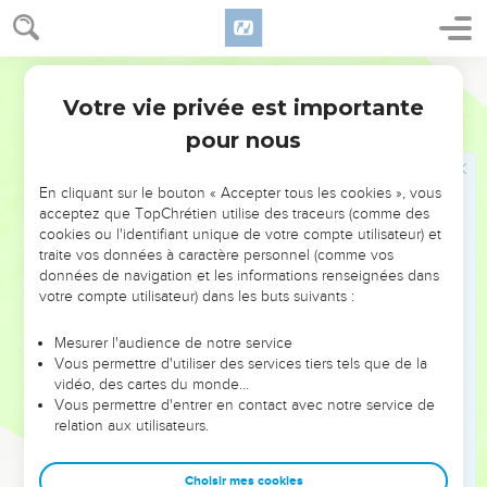
Jérusalem pendant la fête ; car eux aussi allaient à la fête.
46
Il vint donc encore à Cana de Galilée, où il avait, de l'eau,
fait du vin. Et il y avait à Capernaüm un seigneur de la cour,
Darby
duquel le fils était malade ;
Votre vie privée est importante
Jean
4
47
celui-ci, ayant ouï dire que Jésus était venu de la Judée
pour nous
en Galilée, s'en alla vers lui, et le pria de descendre et de
guérir son fils ; car il allait mourir.
En cliquant sur le bouton « Accepter tous les cookies », vous
48
Jésus donc lui dit : Si vous ne voyez des signes et des
acceptez que TopChrétien utilise des traceurs (comme des
prodiges, vous ne croirez point.
cookies ou l'identifiant unique de votre compte utilisateur) et
traite vos données à caractère personnel (comme vos
49
Le seigneur de la cour lui dit : Seigneur, descends avant
données de navigation et les informations renseignées dans
que mon enfant meure.
votre compte utilisateur) dans les buts suivants :
50
Jésus lui dit : Va, ton fils vit. Et l'homme crut la parole que
Mesurer l'audience de notre service
Jésus lui avait dite, et s'en alla.
Vous permettre d'utiliser des services tiers tels que de la
51
Et, déjà comme il descendait, ses esclaves vinrent au-
vidéo, des cartes du monde…
Vous permettre d'entrer en contact avec notre service de
devant de lui, et lui rapportèrent que son fils vivait.
relation aux utilisateurs.
52
Alors il s'enquit d'eux à quelle heure il s'était trouvé
mieux ; et ils lui dirent : Hier, à la septième heure, la fièvre l'a
Choisir mes cookies