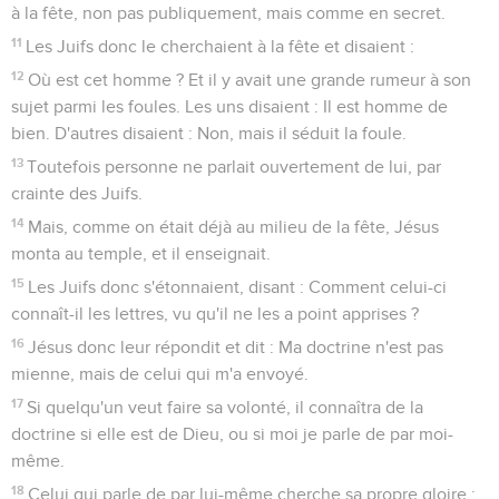
à la fête, non pas publiquement, mais comme en secret.
11
Les Juifs donc le cherchaient à la fête et disaient :
12
Où est cet homme ? Et il y avait une grande rumeur à son
sujet parmi les foules. Les uns disaient : Il est homme de
bien. D'autres disaient : Non, mais il séduit la foule.
13
Toutefois personne ne parlait ouvertement de lui, par
crainte des Juifs.
14
Mais, comme on était déjà au milieu de la fête, Jésus
monta au temple, et il enseignait.
15
Les Juifs donc s'étonnaient, disant : Comment celui-ci
connaît-il les lettres, vu qu'il ne les a point apprises ?
16
Jésus donc leur répondit et dit : Ma doctrine n'est pas
mienne, mais de celui qui m'a envoyé.
17
Si quelqu'un veut faire sa volonté, il connaîtra de la
doctrine si elle est de Dieu, ou si moi je parle de par moi-
même.
18
Celui qui parle de par lui-même cherche sa propre gloire ;