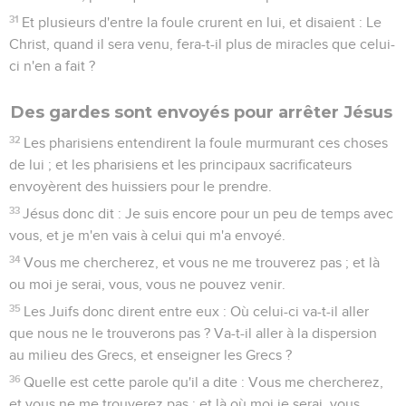
31
Et plusieurs d'entre la foule crurent en lui, et disaient : Le
Christ, quand il sera venu, fera-t-il plus de miracles que celui-
ci n'en a fait ?
Des gardes sont envoyés pour arrêter Jésus
32
Les pharisiens entendirent la foule murmurant ces choses
de lui ; et les pharisiens et les principaux sacrificateurs
envoyèrent des huissiers pour le prendre.
33
Jésus donc dit : Je suis encore pour un peu de temps avec
vous, et je m'en vais à celui qui m'a envoyé.
34
Vous me chercherez, et vous ne me trouverez pas ; et là
ou moi je serai, vous, vous ne pouvez venir.
35
Les Juifs donc dirent entre eux : Où celui-ci va-t-il aller
que nous ne le trouverons pas ? Va-t-il aller à la dispersion
au milieu des Grecs, et enseigner les Grecs ?
36
Quelle est cette parole qu'il a dite : Vous me chercherez,
et vous ne me trouverez pas ; et là où moi je serai, vous,