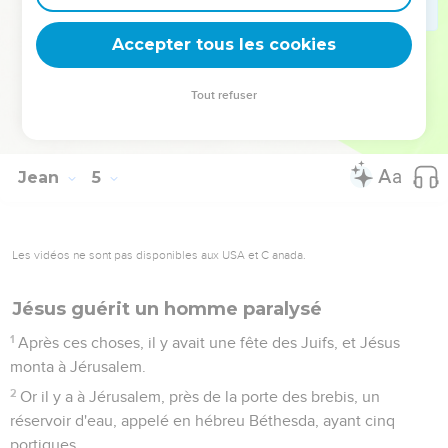
quitté.
53
Le père donc connut que c'était à cette heure-là à laquelle
Accepter tous les cookies
Jésus lui avait dit : Ton fils vit. Et il crut, lui et toute sa
maison.
Tout refuser
54
Jésus fit encore ce second miracle, quand il fut venu de
Judée en Galilée.
Jean
5
Les vidéos ne sont pas disponibles aux USA et C anada.
Jésus guérit un homme paralysé
1
Après ces choses, il y avait une fête des Juifs, et Jésus
monta à Jérusalem.
2
Or il y a à Jérusalem, près de la porte des brebis, un
réservoir d'eau, appelé en hébreu Béthesda, ayant cinq
portiques,