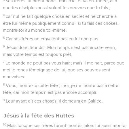
Ses frères lui dirent donc : Pars d'ici et va en Judée, afin
que tes disciples aussi voient les oeuvres que tu fais ;
4
car nul ne fait quelque chose en secret et ne cherche à
être lui-même publiquement connu ; si tu fais ces choses,
montre-toi au monde toi-même.
5
Car ses frères ne croyaient pas en lui non plus.
6
Jésus donc leur dit : Mon temps n'est pas encore venu,
mais votre temps est toujours prêt.
7
Le monde ne peut pas vous haïr ; mais il me hait, parce que
moi je rends témoignage de lui, que ses oeuvres sont
mauvaises.
8
Vous, montez à cette fête ; moi, je ne monte pas à cette
fête, car mon temps n'est pas encore accompli.
9
Leur ayant dit ces choses, il demeura en Galilée.
Jésus à la fête des Huttes
10
Mais lorsque ses frères furent montés, alors lui aussi monta