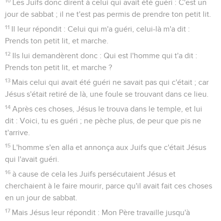
10
Les Juifs donc dirent à celui qui avait été guéri : C'est un
jour de sabbat ; il ne t'est pas permis de prendre ton petit lit.
11
Il leur répondit : Celui qui m'a guéri, celui-là m'a dit :
Prends ton petit lit, et marche.
12
Ils lui demandèrent donc : Qui est l'homme qui t'a dit :
Prends ton petit lit, et marche ?
13
Mais celui qui avait été guéri ne savait pas qui c'était ; car
Jésus s'était retiré de là, une foule se trouvant dans ce lieu.
14
Après ces choses, Jésus le trouva dans le temple, et lui
dit : Voici, tu es guéri ; ne pèche plus, de peur que pis ne
t'arrive.
15
L'homme s'en alla et annonça aux Juifs que c'était Jésus
qui l'avait guéri.
16
à cause de cela les Juifs persécutaient Jésus et
cherchaient à le faire mourir, parce qu'il avait fait ces choses
en un jour de sabbat.
17
Mais Jésus leur répondit : Mon Père travaille jusqu'à