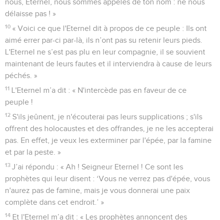
nous, Eternel, nous sommes appelés de ton nom : ne nous
délaisse pas ! »
10
« Voici ce que l'Eternel dit à propos de ce peuple : Ils ont
aimé errer par-ci par-là, ils n’ont pas su retenir leurs pieds.
L'Eternel ne s’est pas plu en leur compagnie, il se souvient
maintenant de leurs fautes et il interviendra à cause de leurs
péchés. »
11
L'Eternel m’a dit : « N'intercède pas en faveur de ce
peuple !
12
S'ils jeûnent, je n'écouterai pas leurs supplications ; s'ils
offrent des holocaustes et des offrandes, je ne les accepterai
pas. En effet, je veux les exterminer par l'épée, par la famine
et par la peste. »
13
J’ai répondu : « Ah ! Seigneur Eternel ! Ce sont les
prophètes qui leur disent : ‘Vous ne verrez pas d'épée, vous
n'aurez pas de famine, mais je vous donnerai une paix
complète dans cet endroit.’ »
14
Et l'Eternel m’a dit : « Les prophètes annoncent des