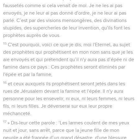
faussetés comme si cela venait de moi. Je ne les ai pas
envoyés, je ne leur ai pas donné d'ordre, je ne leur ai pas
parlé. C’est par des visions mensongères, des divinations
stupides, des supercheries de leur invention, qu'ils font les
prophètes auprès de vous.
15
C'est pourquoi, voici ce que je dis, moi l'Eternel, au sujet
des prophètes qui prophétisent en mon nom sans que je les
aie envoyés et qui prétendent qu’il n'y aura pas d’épée ni de
famine dans ce pays : Ces prophètes seront éliminés par
l'épée et par la famine,
16
et ceux auxquels ils prophétisent seront jetés dans les
rues de Jérusalem devant la famine et l'épée. Il n'y aura
personne pour les ensevelir, ni eux, ni leurs femmes, ni leurs
fils, ni leurs filles. Je déverserai sur eux leur propre
méchanceté.
17
» Dis-leur cette parole : ‘Les larmes coulent de mes yeux
nuit et jour, sans arrêt, parce que la jeune fille de mon
peuple a été frappée d’un grand désastre, d'une blessure