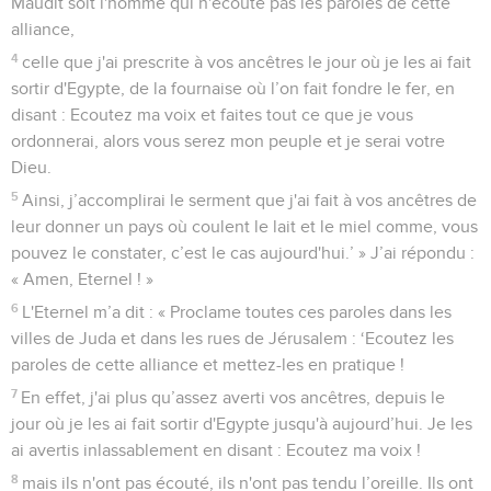
Maudit soit l'homme qui n'écoute pas les paroles de cette
alliance,
4
celle que j'ai prescrite à vos ancêtres le jour où je les ai fait
sortir d'Egypte, de la fournaise où l’on fait fondre le fer, en
disant : Ecoutez ma voix et faites tout ce que je vous
ordonnerai, alors vous serez mon peuple et je serai votre
Dieu.
5
Ainsi, j’accomplirai le serment que j'ai fait à vos ancêtres de
leur donner un pays où coulent le lait et le miel comme, vous
pouvez le constater, c’est le cas aujourd'hui.’ » J’ai répondu :
« Amen, Eternel ! »
6
L'Eternel m’a dit : « Proclame toutes ces paroles dans les
villes de Juda et dans les rues de Jérusalem : ‘Ecoutez les
paroles de cette alliance et mettez-les en pratique !
7
En effet, j'ai plus qu’assez averti vos ancêtres, depuis le
jour où je les ai fait sortir d'Egypte jusqu'à aujourd’hui. Je les
ai avertis inlassablement en disant : Ecoutez ma voix !
8
mais ils n'ont pas écouté, ils n'ont pas tendu l’oreille. Ils ont