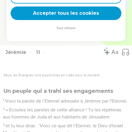
24
Corrige-moi, Eternel, mais dans une juste mesure et non
dans ta colère ! Sinon, tu m’affaiblirais trop.
Accepter tous les cookies
25
Déverse ta fureur sur les nations qui ne te connaissent
pas, sur les peuples qui ne font pas appel à toi ! En effet, ils
Tout refuser
dévorent Jacob, ils le dévorent, ils l’exterminent et
dévastent son domaine.
Jérémie
11
Seuls les Évangiles sont disponibles en vidéo pour le moment.
Un peuple qui a trahi ses engagements
1
Voici la parole de l’Eternel adressée à Jérémie par l'Eternel.
2
« Ecoutez les paroles de cette alliance ! Tu les répéteras
aux hommes de Juda et aux habitants de Jérusalem
3
et tu leur diras : ‘Voici ce que dit l’Eternel, le Dieu d'Israël :