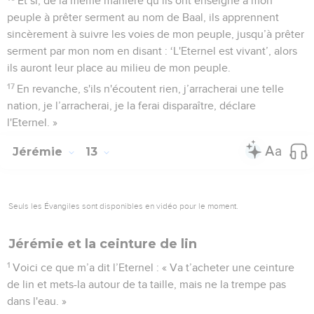
Et si, de la même manière qu’ils ont enseigné à mon
peuple à prêter serment au nom de Baal, ils apprennent
sincèrement à suivre les voies de mon peuple, jusqu’à prêter
serment par mon nom en disant : ‘L'Eternel est vivant’, alors
ils auront leur place au milieu de mon peuple.
17
En revanche, s'ils n'écoutent rien, j’arracherai une telle
nation, je l’arracherai, je la ferai disparaître, déclare
l'Eternel. »
Jérémie
13
Seuls les Évangiles sont disponibles en vidéo pour le moment.
Jérémie et la ceinture de lin
1
Voici ce que m’a dit l’Eternel : « Va t’acheter une ceinture
de lin et mets-la autour de ta taille, mais ne la trempe pas
dans l'eau. »