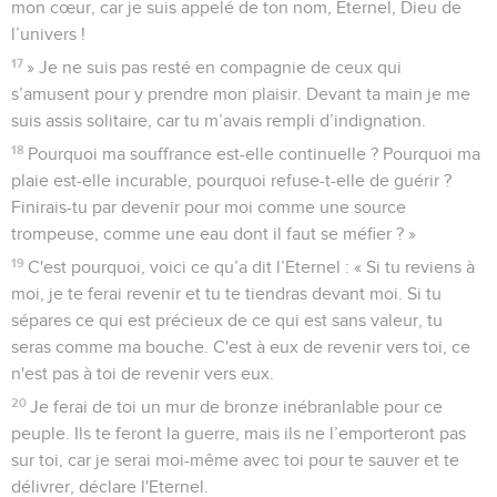
mon cœur, car je suis appelé de ton nom, Eternel, Dieu de
l’univers !
17
» Je ne suis pas resté en compagnie de ceux qui
s’amusent pour y prendre mon plaisir. Devant ta main je me
suis assis solitaire, car tu m’avais rempli d’indignation.
18
Pourquoi ma souffrance est-elle continuelle ? Pourquoi ma
plaie est-elle incurable, pourquoi refuse-t-elle de guérir ?
Finirais-tu par devenir pour moi comme une source
trompeuse, comme une eau dont il faut se méfier ? »
19
C'est pourquoi, voici ce qu’a dit l’Eternel : « Si tu reviens à
moi, je te ferai revenir et tu te tiendras devant moi. Si tu
sépares ce qui est précieux de ce qui est sans valeur, tu
seras comme ma bouche. C'est à eux de revenir vers toi, ce
n'est pas à toi de revenir vers eux.
20
Je ferai de toi un mur de bronze inébranlable pour ce
peuple. Ils te feront la guerre, mais ils ne l’emporteront pas
sur toi, car je serai moi-même avec toi pour te sauver et te
délivrer, déclare l'Eternel.