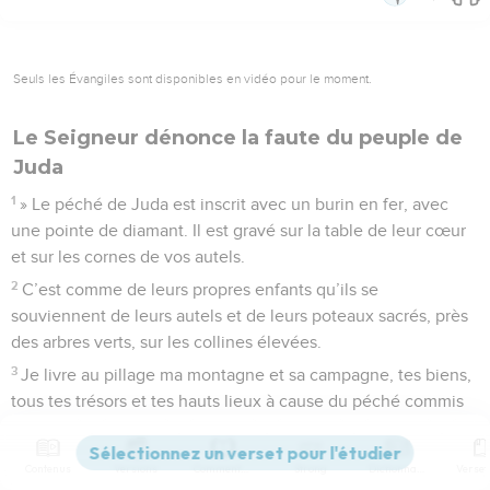
Seuls les Évangiles sont disponibles en vidéo pour le moment.
Le Seigneur dénonce la faute du peuple de
Juda
1
» Le péché de Juda est inscrit avec un burin en fer, avec
une pointe de diamant. Il est gravé sur la table de leur cœur
et sur les cornes de vos autels.
2
C’est comme de leurs propres enfants qu’ils se
souviennent de leurs autels et de leurs poteaux sacrés, près
des arbres verts, sur les collines élevées.
3
Je livre au pillage ma montagne et sa campagne, tes biens,
tous tes trésors et tes hauts lieux à cause du péché commis
sur tout ton territoire.
4
Par ta faute, tu devras renoncer à l'héritage que je t'avais
Contenus
Versions
Commentaires
Strong
Dictionnaire
donné. Je te rendrai esclave de tes ennemis dans un pays