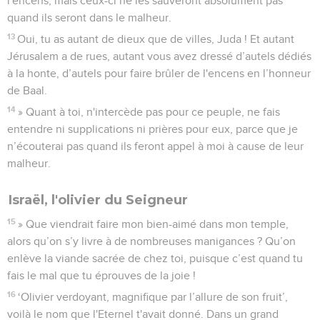
l'encens, mais ceux-ci ne les sauveront absolument pas
quand ils seront dans le malheur.
13
Oui, tu as autant de dieux que de villes, Juda ! Et autant
Jérusalem a de rues, autant vous avez dressé d’autels dédiés
à la honte, d’autels pour faire brûler de l'encens en l’honneur
de Baal.
14
» Quant à toi, n'intercède pas pour ce peuple, ne fais
entendre ni supplications ni prières pour eux, parce que je
n’écouterai pas quand ils feront appel à moi à cause de leur
malheur.
Israël, l'olivier du Seigneur
15
» Que viendrait faire mon bien-aimé dans mon temple,
alors qu’on s’y livre à de nombreuses manigances ? Qu’on
enlève la viande sacrée de chez toi, puisque c’est quand tu
fais le mal que tu éprouves de la joie !
16
‘Olivier verdoyant, magnifique par l’allure de son fruit’,
voilà le nom que l'Eternel t'avait donné. Dans un grand