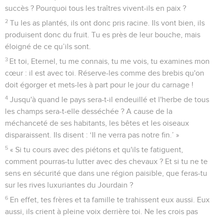
succès ? Pourquoi tous les traîtres vivent-ils en paix ?
2
Tu les as plantés, ils ont donc pris racine. Ils vont bien, ils
produisent donc du fruit. Tu es près de leur bouche, mais
éloigné de ce qu’ils sont.
3
Et toi, Eternel, tu me connais, tu me vois, tu examines mon
cœur : il est avec toi. Réserve-les comme des brebis qu'on
doit égorger et mets-les à part pour le jour du carnage !
4
Jusqu'à quand le pays sera-t-il endeuillé et l'herbe de tous
les champs sera-t-elle desséchée ? A cause de la
méchanceté de ses habitants, les bêtes et les oiseaux
disparaissent. Ils disent : ‘Il ne verra pas notre fin.’ »
5
« Si tu cours avec des piétons et qu'ils te fatiguent,
comment pourras-tu lutter avec des chevaux ? Et si tu ne te
sens en sécurité que dans une région paisible, que feras-tu
sur les rives luxuriantes du Jourdain ?
6
En effet, tes frères et ta famille te trahissent eux aussi. Eux
aussi, ils crient à pleine voix derrière toi. Ne les crois pas