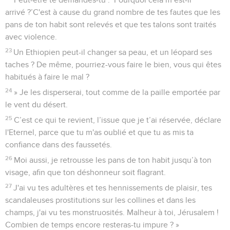
arrivé ?’C'est à cause du grand nombre de tes fautes que les
pans de ton habit sont relevés et que tes talons sont traités
avec violence.
23
Un Ethiopien peut-il changer sa peau, et un léopard ses
taches ? De même, pourriez-vous faire le bien, vous qui êtes
habitués à faire le mal ?
24
» Je les disperserai, tout comme de la paille emportée par
le vent du désert.
25
C’est ce qui te revient, l’issue que je t’ai réservée, déclare
l'Eternel, parce que tu m'as oublié et que tu as mis ta
confiance dans des faussetés.
26
Moi aussi, je retrousse les pans de ton habit jusqu’à ton
visage, afin que ton déshonneur soit flagrant.
27
J'ai vu tes adultères et tes hennissements de plaisir, tes
scandaleuses prostitutions sur les collines et dans les
champs, j'ai vu tes monstruosités. Malheur à toi, Jérusalem !
Combien de temps encore resteras-tu impure ? »