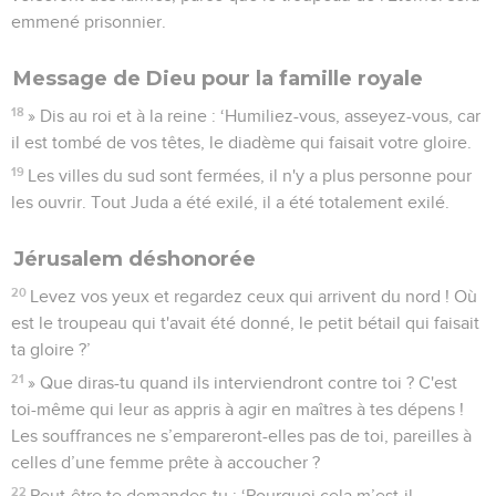
emmené prisonnier.
Message de Dieu pour la famille royale
18
» Dis au roi et à la reine : ‘Humiliez-vous, asseyez-vous, car
il est tombé de vos têtes, le diadème qui faisait votre gloire.
19
Les villes du sud sont fermées, il n'y a plus personne pour
les ouvrir. Tout Juda a été exilé, il a été totalement exilé.
Jérusalem déshonorée
20
Levez vos yeux et regardez ceux qui arrivent du nord ! Où
est le troupeau qui t'avait été donné, le petit bétail qui faisait
ta gloire ?’
21
» Que diras-tu quand ils interviendront contre toi ? C'est
toi-même qui leur as appris à agir en maîtres à tes dépens !
Les souffrances ne s’empareront-elles pas de toi, pareilles à
celles d’une femme prête à accoucher ?
22
Peut-être te demandes-tu : ‘Pourquoi cela m’est-il