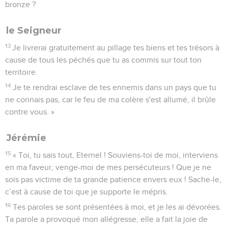
bronze ?
le Seigneur
13
Je livrerai gratuitement au pillage tes biens et tes trésors à
cause de tous les péchés que tu as commis sur tout ton
territoire.
14
Je te rendrai esclave de tes ennemis dans un pays que tu
ne connais pas, car le feu de ma colère s'est allumé, il brûle
contre vous. »
Jérémie
15
« Toi, tu sais tout, Eternel ! Souviens-toi de moi, interviens
en ma faveur, venge-moi de mes persécuteurs ! Que je ne
sois pas victime de ta grande patience envers eux ! Sache-le,
c’est à cause de toi que je supporte le mépris.
16
Tes paroles se sont présentées à moi, et je les ai dévorées.
Ta parole a provoqué mon allégresse, elle a fait la joie de