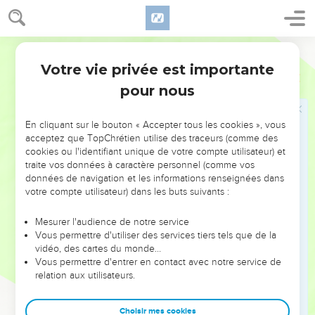
20
Ma tente est dévastée, tous mes cordages sont coupés.
Mes fils m'ont quittée, ils ne sont plus là. Je n'ai personne qui
dresse de nouveau ma tente, qui relève mes abris en toile. »
Segond 21
Votre vie privée est importante
Jérémie
10
Jérémie
pour nous
21
C’est que les bergers ont été stupides : ils n'ont pas
cherché l'Eternel. Voilà pourquoi ils n'ont pas agi
En cliquant sur le bouton « Accepter tous les cookies », vous
intelligemment, voilà pourquoi tous leurs troupeaux sont
acceptez que TopChrétien utilise des traceurs (comme des
cookies ou l'identifiant unique de votre compte utilisateur) et
dispersés.
traite vos données à caractère personnel (comme vos
22
C’est le bruit d’une rumeur, elle arrive, c'est un grand
données de navigation et les informations renseignées dans
tremblement qui vient du pays du nord pour réduire les villes
votre compte utilisateur) dans les buts suivants :
de Juda en un désert, en un repaire de chacals.
Mesurer l'audience de notre service
Vous permettre d'utiliser des services tiers tels que de la
Jérémie prie au nom de son peuple
vidéo, des cartes du monde…
Vous permettre d'entrer en contact avec notre service de
23
Je sais, Eternel, que l’être humain n’a pas autorité sur la
relation aux utilisateurs.
voie qu’il suit. Ce n'est pas à l'homme qui marche de diriger
ses pas.
Choisir mes cookies