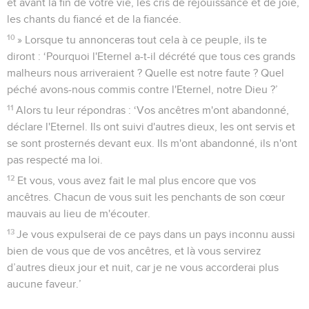
et avant la fin de votre vie, les cris de réjouissance et de joie,
les chants du fiancé et de la fiancée.
10
» Lorsque tu annonceras tout cela à ce peuple, ils te
diront : ‘Pourquoi l'Eternel a-t-il décrété que tous ces grands
malheurs nous arriveraient ? Quelle est notre faute ? Quel
péché avons-nous commis contre l'Eternel, notre Dieu ?’
11
Alors tu leur répondras : ‘Vos ancêtres m'ont abandonné,
déclare l'Eternel. Ils ont suivi d'autres dieux, les ont servis et
se sont prosternés devant eux. Ils m'ont abandonné, ils n'ont
pas respecté ma loi.
12
Et vous, vous avez fait le mal plus encore que vos
ancêtres. Chacun de vous suit les penchants de son cœur
mauvais au lieu de m'écouter.
13
Je vous expulserai de ce pays dans un pays inconnu aussi
bien de vous que de vos ancêtres, et là vous servirez
d’autres dieux jour et nuit, car je ne vous accorderai plus
aucune faveur.’