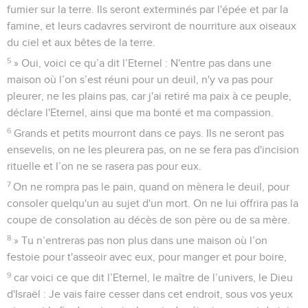
fumier sur la terre. Ils seront exterminés par l'épée et par la
famine, et leurs cadavres serviront de nourriture aux oiseaux
du ciel et aux bêtes de la terre.
5
» Oui, voici ce qu’a dit l’Eternel : N'entre pas dans une
maison où l’on s’est réuni pour un deuil, n'y va pas pour
pleurer, ne les plains pas, car j'ai retiré ma paix à ce peuple,
déclare l'Eternel, ainsi que ma bonté et ma compassion.
6
Grands et petits mourront dans ce pays. Ils ne seront pas
ensevelis, on ne les pleurera pas, on ne se fera pas d'incision
rituelle et l’on ne se rasera pas pour eux.
7
On ne rompra pas le pain, quand on mènera le deuil, pour
consoler quelqu'un au sujet d'un mort. On ne lui offrira pas la
coupe de consolation au décès de son père ou de sa mère.
8
» Tu n’entreras pas non plus dans une maison où l’on
festoie pour t'asseoir avec eux, pour manger et pour boire,
9
car voici ce que dit l’Eternel, le maître de l’univers, le Dieu
d'Israël : Je vais faire cesser dans cet endroit, sous vos yeux