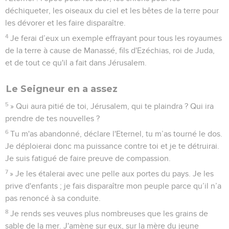
déchiqueter, les oiseaux du ciel et les bêtes de la terre pour
les dévorer et les faire disparaître.
4
Je ferai d’eux un exemple effrayant pour tous les royaumes
de la terre à cause de Manassé, fils d'Ezéchias, roi de Juda,
et de tout ce qu'il a fait dans Jérusalem.
Le Seigneur en a assez
5
» Qui aura pitié de toi, Jérusalem, qui te plaindra ? Qui ira
prendre de tes nouvelles ?
6
Tu m'as abandonné, déclare l'Eternel, tu m’as tourné le dos.
Je déploierai donc ma puissance contre toi et je te détruirai.
Je suis fatigué de faire preuve de compassion.
7
» Je les étalerai avec une pelle aux portes du pays. Je les
prive d'enfants ; je fais disparaître mon peuple parce qu’il n’a
pas renoncé à sa conduite.
8
Je rends ses veuves plus nombreuses que les grains de
sable de la mer. J'amène sur eux, sur la mère du jeune