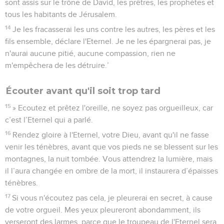
sont assis sur le trône de David, les prêtres, les prophètes et
tous les habitants de Jérusalem.
14
Je les fracasserai les uns contre les autres, les pères et les
fils ensemble, déclare l'Eternel. Je ne les épargnerai pas, je
n'aurai aucune pitié, aucune compassion, rien ne
m'empêchera de les détruire.’
Écouter avant qu'il soit trop tard
15
» Ecoutez et prêtez l'oreille, ne soyez pas orgueilleux, car
c’est l’Eternel qui a parlé.
16
Rendez gloire à l'Eternel, votre Dieu, avant qu'il ne fasse
venir les ténèbres, avant que vos pieds ne se blessent sur les
montagnes, la nuit tombée. Vous attendrez la lumière, mais
il l’aura changée en ombre de la mort, il instaurera d’épaisses
ténèbres.
17
Si vous n'écoutez pas cela, je pleurerai en secret, à cause
de votre orgueil. Mes yeux pleureront abondamment, ils
verseront des larmes, parce que le troupeau de l'Eternel sera