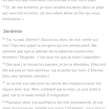
14
Et, de vos ennemis, je vous rendrai esclaves dans un pays
qui vous est inconnu, car ma colère attise un feu qui vous
embrasera. »
Jérémie
15
Toi, tu sais, Eternel ! Soucie-toi donc de moi, veille sur
moi ! Fais-leur payer à ces gens qui me persécutent. Ne
permets pas que je pâtisse de ta patience envers mes
ennemis ! Regarde : c’est pour toi que je subis l’opprobre !
16
Dès que j’ai trouvé tes paroles, je les ai dévorées. Elles ont
fait ma joie et mon bonheur, car je porte ton nom, ô Eternel,
Dieu des *armées célestes !
17
Je ne me suis pas joint au cercle des moqueurs pour me
réjouir avec eux. Non, contraint par ta main, je suis resté à
part, car tu m’avais rempli d’indignation.
18
Pourquoi donc ma souffrance est-elle permanente, et ma
plaie douloureuse, rebelle aux soins ? Vraiment : pour moi tu