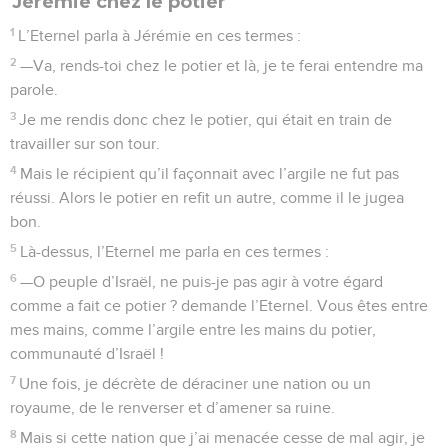
Jérémie chez le potier
1
L’Eternel parla à Jérémie en ces termes :
2
—Va, rends-toi chez le potier et là, je te ferai entendre ma
parole.
3
Je me rendis donc chez le potier, qui était en train de
travailler sur son tour.
4
Mais le récipient qu’il façonnait avec l’argile ne fut pas
réussi. Alors le potier en refit un autre, comme il le jugea
bon.
5
Là-dessus, l’Eternel me parla en ces termes :
6
—O peuple d’Israël, ne puis-je pas agir à votre égard
comme a fait ce potier ? demande l’Eternel. Vous êtes entre
mes mains, comme l’argile entre les mains du potier,
communauté d’Israël !
7
Une fois, je décrète de déraciner une nation ou un
royaume, de le renverser et d’amener sa ruine.
8
Mais si cette nation que j’ai menacée cesse de mal agir, je