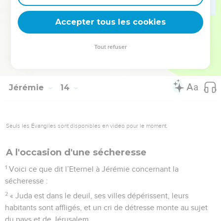
les hauteurs, dans la campagne. Malheur à toi, Jérusalem !
Accepter tous les cookies
Jusques à quand resteras-tu impure ? »
La Bible Du Semeur Copyright © 1992, 1999 by Biblica, Inc.® Used by permission.
Tout refuser
All rights reserved worldwide.
Jérémie
14
Seuls les Évangiles sont disponibles en vidéo pour le moment.
A l'occasion d'une sécheresse
1
Voici ce que dit l’Eternel à Jérémie concernant la
sécheresse :
2
« Juda est dans le deuil, ses villes dépérissent, leurs
habitants sont affligés, et un cri de détresse monte au sujet
du pays et de Jérusalem.