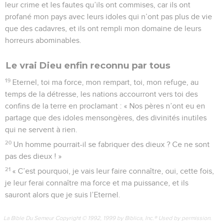
leur crime et les fautes qu’ils ont commises, car ils ont
profané mon pays avec leurs idoles qui n’ont pas plus de vie
que des cadavres, et ils ont rempli mon domaine de leurs
horreurs abominables.
Le vrai Dieu enfin reconnu par tous
19
Eternel, toi ma force, mon rempart, toi, mon refuge, au
temps de la détresse, les nations accourront vers toi des
confins de la terre en proclamant : « Nos pères n’ont eu en
partage que des idoles mensongères, des divinités inutiles
qui ne servent à rien.
20
Un homme pourrait-il se fabriquer des dieux ? Ce ne sont
pas des dieux ! »
21
« C’est pourquoi, je vais leur faire connaître, oui, cette fois,
je leur ferai connaître ma force et ma puissance, et ils
sauront alors que je suis l’Eternel.
La Bible Du Semeur Copyright © 1992, 1999 by Biblica, Inc.® Used by permission.