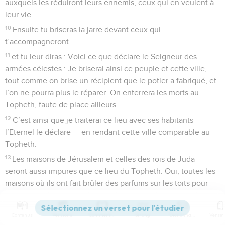
auxquels les réduiront leurs ennemis, ceux qui en veulent à
leur vie.
10
Ensuite tu briseras la jarre devant ceux qui
t’accompagneront
11
et tu leur diras : Voici ce que déclare le Seigneur des
armées célestes : Je briserai ainsi ce peuple et cette ville,
tout comme on brise un récipient que le potier a fabriqué, et
l’on ne pourra plus le réparer. On enterrera les morts au
Topheth, faute de place ailleurs.
12
C’est ainsi que je traiterai ce lieu avec ses habitants —
l’Eternel le déclare — en rendant cette ville comparable au
Topheth.
13
Les maisons de Jérusalem et celles des rois de Juda
seront aussi impures que ce lieu du Topheth. Oui, toutes les
maisons où ils ont fait brûler des parfums sur les toits pour
tous les astres et fait des libations à des dieux étrangers.
14
Jérémie revint du Topheth, où l’Eternel l’avait envoyé
Contenus
Versions
Commentaires
Strong
Dictionnaire
pour prophétiser, et il se plaça dans le parvis du Temple de