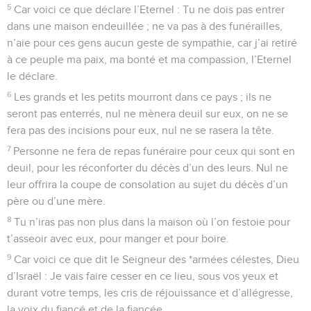
5
Car voici ce que déclare l’Eternel : Tu ne dois pas entrer
dans une maison endeuillée ; ne va pas à des funérailles,
n’aie pour ces gens aucun geste de sympathie, car j’ai retiré
à ce peuple ma paix, ma bonté et ma compassion, l’Eternel
le déclare.
6
Les grands et les petits mourront dans ce pays ; ils ne
seront pas enterrés, nul ne mènera deuil sur eux, on ne se
fera pas des incisions pour eux, nul ne se rasera la tête.
7
Personne ne fera de repas funéraire pour ceux qui sont en
deuil, pour les réconforter du décès d’un des leurs. Nul ne
leur offrira la coupe de consolation au sujet du décès d’un
père ou d’une mère.
8
Tu n’iras pas non plus dans la maison où l’on festoie pour
t’asseoir avec eux, pour manger et pour boire.
9
Car voici ce que dit le Seigneur des *armées célestes, Dieu
d’Israël : Je vais faire cesser en ce lieu, sous vos yeux et
durant votre temps, les cris de réjouissance et d’allégresse,
la voix du fiancé et de la fiancée.