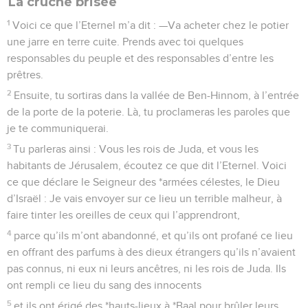
La cruche brisée
1
Voici ce que l’Eternel m’a dit : —Va acheter chez le potier
une jarre en terre cuite. Prends avec toi quelques
responsables du peuple et des responsables d’entre les
prêtres.
2
Ensuite, tu sortiras dans la vallée de Ben-Hinnom, à l’entrée
de la porte de la poterie. Là, tu proclameras les paroles que
je te communiquerai.
3
Tu parleras ainsi : Vous les rois de Juda, et vous les
habitants de Jérusalem, écoutez ce que dit l’Eternel. Voici
ce que déclare le Seigneur des *armées célestes, le Dieu
d’Israël : Je vais envoyer sur ce lieu un terrible malheur, à
faire tinter les oreilles de ceux qui l’apprendront,
4
parce qu’ils m’ont abandonné, et qu’ils ont profané ce lieu
en offrant des parfums à des dieux étrangers qu’ils n’avaient
pas connus, ni eux ni leurs ancêtres, ni les rois de Juda. Ils
ont rempli ce lieu du sang des innocents
5
et ils ont érigé des *hauts-lieux à *Baal pour brûler leurs