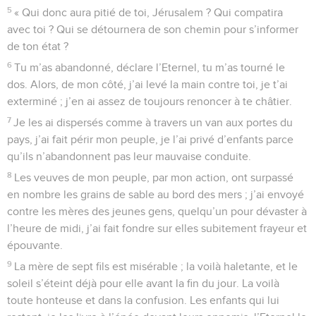
5
« Qui donc aura pitié de toi, Jérusalem ? Qui compatira
avec toi ? Qui se détournera de son chemin pour s’informer
de ton état ?
6
Tu m’as abandonné, déclare l’Eternel, tu m’as tourné le
dos. Alors, de mon côté, j’ai levé la main contre toi, je t’ai
exterminé ; j’en ai assez de toujours renoncer à te châtier.
7
Je les ai dispersés comme à travers un van aux portes du
pays, j’ai fait périr mon peuple, je l’ai privé d’enfants parce
qu’ils n’abandonnent pas leur mauvaise conduite.
8
Les veuves de mon peuple, par mon action, ont surpassé
en nombre les grains de sable au bord des mers ; j’ai envoyé
contre les mères des jeunes gens, quelqu’un pour dévaster à
l’heure de midi, j’ai fait fondre sur elles subitement frayeur et
épouvante.
9
La mère de sept fils est misérable ; la voilà haletante, et le
soleil s’éteint déjà pour elle avant la fin du jour. La voilà
toute honteuse et dans la confusion. Les enfants qui lui