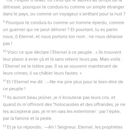
détresse, pourquoi te conduis-tu comme un simple étranger
dans le pays, ou comme un voyageur s’arrêtant pour la nuit ?
9
Pourquoi te conduis-tu comme un homme éperdu, comme
un guerrier qui ne peut délivrer ? Et pourtant, tu es parmi
nous, ô Eternel, et nous portons ton nom : ne nous délaisse
pas !
10
Voici ce que déclare l’Eternel à ce peuple : « Ils trouvent
leur plaisir à errer çà et là sans retenir leurs pas. Mais voilà :
l’Eternel ne le tolère pas. Il va se souvenir maintenant de
leurs crimes, il va châtier leurs fautes. »
11
Et l’Eternel me dit : —Ne me prie plus pour le bien-être de
ce peuple !
12
Ils auront beau jeûner, je n’écouterai pas leurs cris, et
quand ils m’offriront des *holocaustes et des offrandes, je ne
les accepterai pas, je m’en vais les exterminer : par l’épée,
par la famine et la peste.
13
Et je lui répondis : —Ah ! Seigneur, Eternel, les prophètes