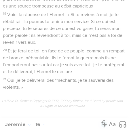
es une source trompeuse au débit capricieux !
19
Voici la réponse de l’Eternel : « Si tu reviens à moi, je te
rétablirai. Tu pourras te tenir à mon service. Si ce qui est
précieux, tu le sépares de ce qui est vulgaire, tu seras mon
porte-parole : ils reviendront à toi, mais ce n’est pas à toi de
revenir vers eux.
20
Et je ferai de toi, en face de ce peuple, comme un rempart
de bronze inébranlable. Ils te feront la guerre mais ils ne
l’emporteront pas sur toi car je suis avec toi : je te protégerai
et te délivrerai, l’Eternel le déclare.
21
Oui, je te délivrerai des *méchants, je te sauverai des
violents. »
La Bible Du Semeur Copyright © 1992, 1999 by Biblica, Inc.® Used by permission.
All rights reserved worldwide.
Jérémie
16