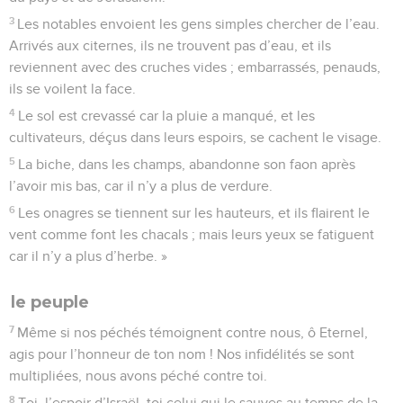
3
Les notables envoient les gens simples chercher de l’eau.
Arrivés aux citernes, ils ne trouvent pas d’eau, et ils
reviennent avec des cruches vides ; embarrassés, penauds,
ils se voilent la face.
4
Le sol est crevassé car la pluie a manqué, et les
cultivateurs, déçus dans leurs espoirs, se cachent le visage.
5
La biche, dans les champs, abandonne son faon après
l’avoir mis bas, car il n’y a plus de verdure.
6
Les onagres se tiennent sur les hauteurs, et ils flairent le
vent comme font les chacals ; mais leurs yeux se fatiguent
car il n’y a plus d’herbe. »
le peuple
7
Même si nos péchés témoignent contre nous, ô Eternel,
agis pour l’honneur de ton nom ! Nos infidélités se sont
multipliées, nous avons péché contre toi.
8
Toi, l’espoir d’Israël, toi celui qui le sauves au temps de la