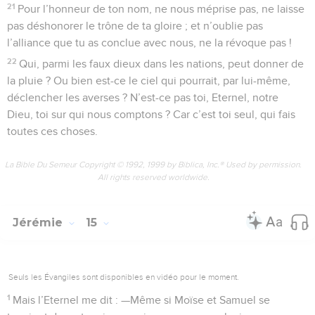
21
Pour l’honneur de ton nom, ne nous méprise pas, ne laisse
pas déshonorer le trône de ta gloire ; et n’oublie pas
l’alliance que tu as conclue avec nous, ne la révoque pas !
22
Qui, parmi les faux dieux dans les nations, peut donner de
la pluie ? Ou bien est-ce le ciel qui pourrait, par lui-même,
déclencher les averses ? N’est-ce pas toi, Eternel, notre
Dieu, toi sur qui nous comptons ? Car c’est toi seul, qui fais
toutes ces choses.
La Bible Du Semeur Copyright © 1992, 1999 by Biblica, Inc.® Used by permission.
All rights reserved worldwide.
Jérémie
15
Seuls les Évangiles sont disponibles en vidéo pour le moment.
1
Mais l’Eternel me dit : —Même si Moïse et Samuel se