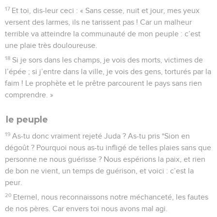
17
Et toi, dis-leur ceci : « Sans cesse, nuit et jour, mes yeux
versent des larmes, ils ne tarissent pas ! Car un malheur
terrible va atteindre la communauté de mon peuple : c’est
une plaie très douloureuse.
18
Si je sors dans les champs, je vois des morts, victimes de
l’épée ; si j’entre dans la ville, je vois des gens, torturés par la
faim ! Le prophète et le prêtre parcourent le pays sans rien
comprendre. »
le peuple
19
As-tu donc vraiment rejeté Juda ? As-tu pris *Sion en
dégoût ? Pourquoi nous as-tu infligé de telles plaies sans que
personne ne nous guérisse ? Nous espérions la paix, et rien
de bon ne vient, un temps de guérison, et voici : c’est la
peur.
20
Eternel, nous reconnaissons notre méchanceté, les fautes
de nos pères. Car envers toi nous avons mal agi.