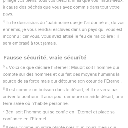
pillage vos biens, tous vos trésors, ainsi que vos *hauts-lieux,
à cause des péchés que vous avez commis dans tout votre
pays.
4
Tu te dessaisiras du *patrimoine que je t’ai donné et, de vos
ennemis, je vous rendrai esclaves dans un pays qui vous est
inconnu ; car vous, vous avez attisé le feu de ma colère : il
sera embrasé à tout jamais.
Fausse sécurité, vraie sécurité
5
« Voici ce que déclare l’Eternel : Maudit soit l’homme qui
compte sur des hommes et qui fait des moyens humains la
source de sa force mais qui détourne son cœur de l’Eternel.
6
Il est comme un buisson dans le désert, et il ne verra pas
arriver le bonheur. Il aura pour demeure un aride désert, une
terre salée où n’habite personne.
7
Béni soit l’homme qui se confie en l’Eternel et place sa
confiance en l’Eternel.
8
Il sera comme un arbre planté près d’un cours d’eau qui