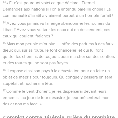
13
« Et c’est pourquoi voici ce que déclare l’Eternel :
Demandez aux nations si l’on a entendu pareille chose ! La
communauté d’Israël a vraiment perpétré un horrible forfait !
14
Avez-vous jamais vu la neige abandonner les rochers du
Liban ? Avez-vous vu tarir les eaux qui en descendent, ces
eaux qui coulent, fraîches ?
15
Mais mon peuple m’oublie : il offre des parfums à des faux
dieux qui, sur sa route, le font chanceler, et qui lui font
quitter les chemins de toujours pour marcher sur des sentiers
et des routes qui ne sont pas frayés.
16
Il expose ainsi son pays à la dévastation pour en faire un
objet de mépris pour toujours. Quiconque y passera en sera
stupéfait et hochera la tête.
17
Comme le vent d’orient, je les disperserai devant leurs
ennemis ; au jour de leur désastre, je leur présenterai mon
dos et non ma face. »
Complot contre Jérémie, prière du prophète