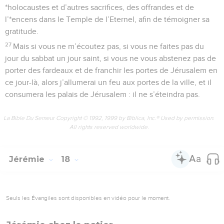
*holocaustes et d’autres sacrifices, des offrandes et de
l’*encens dans le Temple de l’Eternel, afin de témoigner sa
gratitude.
27
Mais si vous ne m’écoutez pas, si vous ne faites pas du
jour du sabbat un jour saint, si vous ne vous abstenez pas de
porter des fardeaux et de franchir les portes de Jérusalem en
ce jour-là, alors j’allumerai un feu aux portes de la ville, et il
consumera les palais de Jérusalem : il ne s’éteindra pas.
La Bible Du Semeur Copyright © 1992, 1999 by Biblica, Inc.® Used by permission.
All rights reserved worldwide.
Jérémie
18
Seuls les Évangiles sont disponibles en vidéo pour le moment.