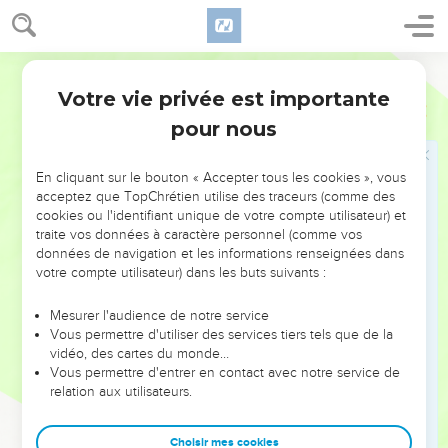
ceux même à qui tu as appris à te traiter ainsi ? Les douleurs
te prendront comme une femme qui enfante.
22
Et si tu te demandes : « Pourquoi tout cela m’est-il
Semeur
arrivé ? » sache que c’est à cause de tes nombreuses fautes
Votre vie privée est importante
Jérémie
13
que les pans de ta robe ont été relevés et qu’on te fait
pour nous
violence.
23
Un Ethiopien peut-il changer la couleur de sa peau, un
En cliquant sur le bouton « Accepter tous les cookies », vous
léopard les taches de son pelage ? De même, comment
acceptez que TopChrétien utilise des traceurs (comme des
pourriez-vous vous mettre à bien agir, vous qui avez pris
cookies ou l'identifiant unique de votre compte utilisateur) et
l’habitude de commettre le mal ?
traite vos données à caractère personnel (comme vos
données de navigation et les informations renseignées dans
24
« Aussi, moi, l’Eternel, je vous disperserai comme des
votre compte utilisateur) dans les buts suivants :
brins de paille dans le vent du désert.
25
Tel est ton lot, le sort que je te fixe, déclare l’Eternel, car
Mesurer l'audience de notre service
Vous permettre d'utiliser des services tiers tels que de la
tu m’as oublié pour placer ta confiance dans de faux dieux,
vidéo, des cartes du monde…
26
c’est pourquoi moi aussi je relève ta robe jusque sur ton
Vous permettre d'entrer en contact avec notre service de
relation aux utilisateurs.
visage, et l’on verra ta honte.
27
J’ai vu tes adultères et tes hennissements, tes
Choisir mes cookies
*prostitutions exécrables, tes idoles abominables sur toutes