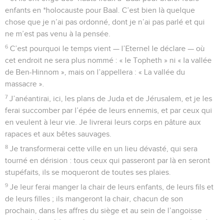
enfants en *holocauste pour Baal. C’est bien là quelque
chose que je n’ai pas ordonné, dont je n’ai pas parlé et qui
ne m’est pas venu à la pensée.
6
C’est pourquoi le temps vient — l’Eternel le déclare — où
cet endroit ne sera plus nommé : « le Topheth » ni « la vallée
de Ben-Hinnom », mais on l’appellera : « La vallée du
massacre ».
7
J’anéantirai, ici, les plans de Juda et de Jérusalem, et je les
ferai succomber par l’épée de leurs ennemis, et par ceux qui
en veulent à leur vie. Je livrerai leurs corps en pâture aux
rapaces et aux bêtes sauvages.
8
Je transformerai cette ville en un lieu dévasté, qui sera
tourné en dérision : tous ceux qui passeront par là en seront
stupéfaits, ils se moqueront de toutes ses plaies.
9
Je leur ferai manger la chair de leurs enfants, de leurs fils et
de leurs filles ; ils mangeront la chair, chacun de son
prochain, dans les affres du siège et au sein de l’angoisse