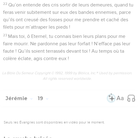
22
Qu’on entende des cris sortir de leurs demeures, quand tu
feras venir subitement sur eux des bandes ennemies, parce
qu’ils ont creusé des fosses pour me prendre et caché des
filets pour m’attraper les pieds !
23
Mais toi, ô Eternel, tu connais bien leurs plans pour me
faire mourir. Ne pardonne pas leur forfait ! N’efface pas leur
faute ! Qu’ils soient terrassés devant toi ! Au temps où ta
colère éclate, agis contre eux !
La Bible Du Semeur Copyright © 1992, 1999 by Biblica, Inc.® Used by permission.
All rights reserved worldwide.
Jérémie
19
Seuls les Évangiles sont disponibles en vidéo pour le moment.