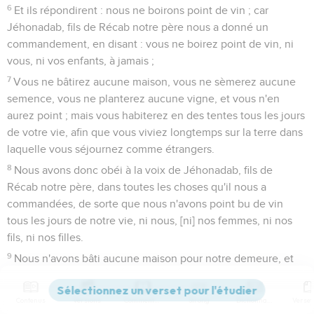
6
Et ils répondirent : nous ne boirons point de vin ; car
Jéhonadab, fils de Récab notre père nous a donné un
commandement, en disant : vous ne boirez point de vin, ni
vous, ni vos enfants, à jamais ;
7
Vous ne bâtirez aucune maison, vous ne sèmerez aucune
semence, vous ne planterez aucune vigne, et vous n'en
aurez point ; mais vous habiterez en des tentes tous les jours
de votre vie, afin que vous viviez longtemps sur la terre dans
laquelle vous séjournez comme étrangers.
8
Nous avons donc obéi à la voix de Jéhonadab, fils de
Récab notre père, dans toutes les choses qu'il nous a
commandées, de sorte que nous n'avons point bu de vin
tous les jours de notre vie, ni nous, [ni] nos femmes, ni nos
fils, ni nos filles.
9
Nous n'avons bâti aucune maison pour notre demeure, et
nous n'avons eu ni vigne, ni champ, ni semence.
10
Mais nous avons demeuré dans des tentes, et nous avons
Contenus
Versions
Commentaires
Strong
Dictionnaire
obéi, et avons fait selon toutes les choses que Jéhonadab