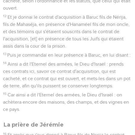
cacheté, selon l'ordonnance et les statuts, que celui qui était
ouvert.
12
Et je donnai le contrat d'acquisition à Baruc fils de Nérija,
fils de Mahaséja, en présence d'Hanaméel fils de mon oncle,
et des témoins qui s'étaient souscrits dans le contrat de
l'acquisition, [et] en présence de tous les Juifs qui étaient
assis dans la cour de la prison.
13
Puis je commandai en leur présence à Baruc, en lui disant :
14
Ainsi a dit l'Eternel des armées, le Dieu d'Israël : prends
ces contrats ici, savoir ce contrat d'acquisition, qui est
cacheté, et ce contrat qui est ouvert, et mets-les dans un pot
de terre, afin qu'ils puissent se conserver longtemps.
15
Car ainsi a dit l'Eternel des armées, le Dieu d'Israël : on
achètera encore des maisons, des champs, et des vignes en
ce pays.
La prière de Jérémie
16
Et après que j'eus donné à Baruc fils de Nerija le contrat