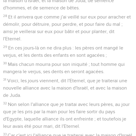
la maison d'Israël, et la maison de Juda, de semence
d'hommes, et de semence de bêtes.
28
Et il arrivera que comme j'ai veillé sur eux pour arracher et
démolir, pour détruire, pour perdre, et pour faire du mal ;
ainsi je veillerai sur eux pour bâtir et pour planter, dit
l'Eternel.
29
En ces jours-là on ne dira plus : les pères ont mangé le
verjus, et les dents des enfants en sont agacées ;
30
Mais chacun mourra pour son iniquité ; tout homme qui
mangera le verjus, ses dents en seront agacées.
31
Voici, les jours viennent, dit l'Eternel, que je traiterai une
nouvelle alliance avec la maison d'Israël, et avec la maison
de Juda.
32
Non selon l'alliance que je traitai avec leurs pères, au jour
que je les pris par la main pour les faire sortir du pays
d'Egypte, laquelle alliance ils ont enfreinte ; et toutefois je
leur avais été pour mari, dit l'Eternel.
33
Car c'est ici l'alliance que je traiterai avec la maison d'Israël