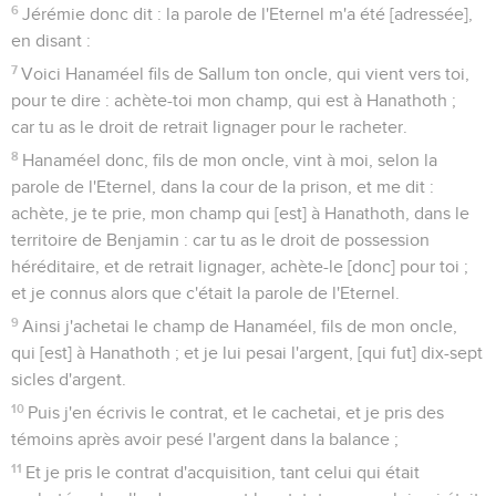
6
Jérémie donc dit : la parole de l'Eternel m'a été [adressée],
en disant :
7
Voici Hanaméel fils de Sallum ton oncle, qui vient vers toi,
pour te dire : achète-toi mon champ, qui est à Hanathoth ;
car tu as le droit de retrait lignager pour le racheter.
8
Hanaméel donc, fils de mon oncle, vint à moi, selon la
parole de l'Eternel, dans la cour de la prison, et me dit :
achète, je te prie, mon champ qui [est] à Hanathoth, dans le
territoire de Benjamin : car tu as le droit de possession
héréditaire, et de retrait lignager, achète-le [donc] pour toi ;
et je connus alors que c'était la parole de l'Eternel.
9
Ainsi j'achetai le champ de Hanaméel, fils de mon oncle,
qui [est] à Hanathoth ; et je lui pesai l'argent, [qui fut] dix-sept
sicles d'argent.
10
Puis j'en écrivis le contrat, et le cachetai, et je pris des
témoins après avoir pesé l'argent dans la balance ;
11
Et je pris le contrat d'acquisition, tant celui qui était