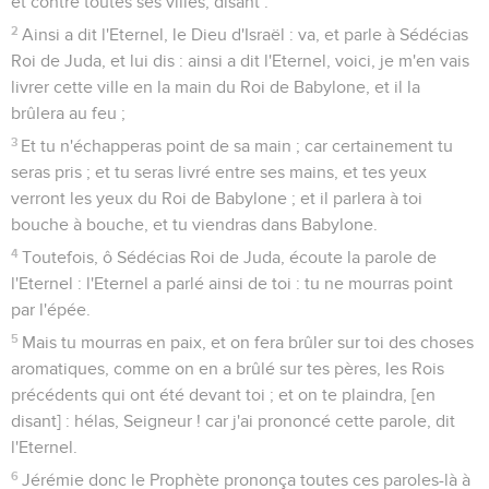
et contre toutes ses villes, disant :
2
Ainsi a dit l'Eternel, le Dieu d'Israël : va, et parle à Sédécias
Roi de Juda, et lui dis : ainsi a dit l'Eternel, voici, je m'en vais
livrer cette ville en la main du Roi de Babylone, et il la
brûlera au feu ;
3
Et tu n'échapperas point de sa main ; car certainement tu
seras pris ; et tu seras livré entre ses mains, et tes yeux
verront les yeux du Roi de Babylone ; et il parlera à toi
bouche à bouche, et tu viendras dans Babylone.
4
Toutefois, ô Sédécias Roi de Juda, écoute la parole de
l'Eternel : l'Eternel a parlé ainsi de toi : tu ne mourras point
par l'épée.
5
Mais tu mourras en paix, et on fera brûler sur toi des choses
aromatiques, comme on en a brûlé sur tes pères, les Rois
précédents qui ont été devant toi ; et on te plaindra, [en
disant] : hélas, Seigneur ! car j'ai prononcé cette parole, dit
l'Eternel.
6
Jérémie donc le Prophète prononça toutes ces paroles-là à