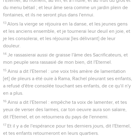
l'Eternel, au froment, au vin, et à l'huile, et au fruit du gros et
du menu bétail ; et leur âme sera comme un jardin plein de
fontaines, et ils ne seront plus dans l'ennui.
13
Alors la vierge se réjouira en la danse, et les jeunes gens
et les anciens ensemble, et je tournerai leur deuil en joie, et
je les consolerai, et les réjouirai [les délivrant] de leur
douleur.
14
Je rassasierai aussi de graisse l'âme des Sacrificateurs, et
mon peuple sera rassasié de mon bien, dit l'Eternel.
15
Ainsi a dit l'Eternel : une voix très amère de lamentation
[et] de pleurs a été ouïe à Rama, Rachel pleurant ses enfants,
a refusé d'être consolée touchant ses enfants, de ce qu'il n'y
en a plus.
16
Ainsi a dit l'Eternel : empêche ta voix de lamenter, et tes
yeux de verser des larmes, car ton oeuvre aura son salaire,
dit l'Eternel, et on retournera du pays de l'ennemi.
17
Et il y a de l'espérance pour tes derniers jours, dit l'Eternel,
et tes enfants retourneront en leurs quartiers.