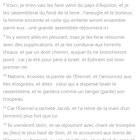
8
Voici, je m'en vais les faire venir du pays d'Aquilon, et je
les rassemblerai du fond de la terre ; l'aveugle et le boiteux,
la femme enceinte et celle qui enfante seront ensemble
parmi eux ; une grande assemblée retournera ici.
9
Ils y seront allés en pleurant, mais je les ferai retourner
avec des supplications, et je les conduirai aux torrents
d'eaux, et par un droit chemin, auquel ils ne broncheront
point ; car j'ai été pour père à Israël, et Ephraïm est mon
premier-né.
10
Nations, écoutez la parole de l'Eternel, et l'annoncez aux
Iles éloignées, et dites : celui qui a dispersé Israël le
rassemblera, et le gardera comme un berger [garde] son
troupeau.
11
Car l'Eternel a racheté Jacob, et l'a retiré de la main d'un
[ennemi] plus fort que lui.
12
Ils viendront donc, et se réjouiront avec chant de triomphe
au [lieu] le plus haut de Sion, et ils accourront aux biens de