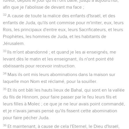
fureur, depuis le jour qu'ils l'ont bâtie, jusqu’à aujourd'hui,
afin que je l'abolisse de devant ma face ;
32
A cause de toute la malice des enfants d'Israël, et des
enfants de Juda, qu'ils ont commise pour m'irriter, eux, leurs
Rois, les principaux d'entre eux, leurs Sacrificateurs, et leurs
Prophètes, les hommes de Juda, et les habitants de
Jérusalem.
33
Ils m'ont abandonné ; et quand je les ai enseignés, me
levant dès le matin et les enseignant, ils n'ont point été
obéissants pour recevoir instruction.
34
Mais ils ont mis leurs abominations dans la maison sur
laquelle mon Nom est réclamé, pour la souiller.
35
Et ils ont bâti les hauts lieux de Bahal, qui sont en la vallée
du fils de Hinnom, pour faire passer par le feu leurs fils et
leurs filles à Molec ; ce que je ne leur avais point commandé,
et je n'avais jamais pensé qu'ils fissent cette abomination
pour faire pécher Juda.
36
Et maintenant, à cause de cela l'Eternel, le Dieu d'Israël,