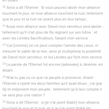
en disant :
20
Ainsi a dit l'Eternel : Si vous pouvez abolir mon alliance
touchant le jour, et mon alliance touchant la nuit, tellement
que le jour et la nuit ne soient plus en leur temps ;
21
Aussi mon alliance avec David mon serviteur sera abolie ;
tellement qu'il n'ait plus de fils régnant sur son trône ; et
avec les Lévites Sacrificateurs, faisant mon service.
22
Car [comme] on ne peut compter l'armée des cieux, ni
mesurer le sable de la mer, ainsi je multiplierai la postérité
de David mon serviteur, et les Lévites qui font mon service.
23
La parole de l'Eternel fut encore [adressée] à Jérémie, en
disant :
24
N'as-tu pas vu ce que ce peuple a prononcé, disant :
l'Eternel a rejeté les deux familles qu'il avait élues ; car [par
là] ils méprisent mon peuple ; tellement qu'à leur compte il
ne sera plus une nation ?
25
Ainsi a dit l'Eternel : si [je n'ai point établi] mon alliance
touchant le jour et la nuit, et si je n'ai point établi les