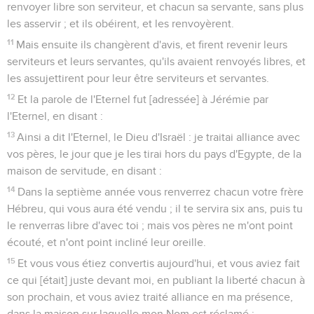
renvoyer libre son serviteur, et chacun sa servante, sans plus
les asservir ; et ils obéirent, et les renvoyèrent.
11
Mais ensuite ils changèrent d'avis, et firent revenir leurs
serviteurs et leurs servantes, qu'ils avaient renvoyés libres, et
les assujettirent pour leur être serviteurs et servantes.
12
Et la parole de l'Eternel fut [adressée] à Jérémie par
l'Eternel, en disant :
13
Ainsi a dit l'Eternel, le Dieu d'Israël : je traitai alliance avec
vos pères, le jour que je les tirai hors du pays d'Egypte, de la
maison de servitude, en disant :
14
Dans la septième année vous renverrez chacun votre frère
Hébreu, qui vous aura été vendu ; il te servira six ans, puis tu
le renverras libre d'avec toi ; mais vos pères ne m'ont point
écouté, et n'ont point incliné leur oreille.
15
Et vous vous étiez convertis aujourd'hui, et vous aviez fait
ce qui [était] juste devant moi, en publiant la liberté chacun à
son prochain, et vous aviez traité alliance en ma présence,
dans la maison sur laquelle mon Nom est réclamé ;