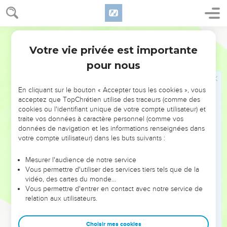
blessures, dit l'Eternel. Parce qu'ils t'ont appelée la
déchassée, [et qu'ils ont dit : ] c'est Sion, personne ne la
recherche :
Martin
18
Ainsi a dit l'Eternel : voici, je m'en vais ramener les captifs
Votre vie privée est importante
Jérémie
30
des tentes de Jacob, et j'aurai pitié de ses pavillons ; la ville
pour nous
sera rétablie sur son sol, et le palais sera assis en sa place.
19
Et il sortira d'eux actions de grâces et voix de gens qui
En cliquant sur le bouton « Accepter tous les cookies », vous
rient, et je les multiplierai, et ils ne seront plus diminués ; et
acceptez que TopChrétien utilise des traceurs (comme des
cookies ou l'identifiant unique de votre compte utilisateur) et
je les agrandirai, et ils ne seront point rendus petits.
traite vos données à caractère personnel (comme vos
20
Et ses enfants seront comme auparavant, et son
données de navigation et les informations renseignées dans
assemblée sera affermie devant moi, et je punirai tous ceux
votre compte utilisateur) dans les buts suivants :
qui l'oppriment.
Mesurer l'audience de notre service
21
Et celui qui aura autorité sur lui sera de lui, et son
Vous permettre d'utiliser des services tiers tels que de la
dominateur sortira du milieu de lui, je le ferai approcher, et il
vidéo, des cartes du monde…
Vous permettre d'entrer en contact avec notre service de
viendra vers moi ; car qui est celui qui ait disposé son coeur
relation aux utilisateurs.
pour venir vers moi ? dit l'Eternel.
22
Et vous serez mon peuple, et je serai votre Dieu.
Choisir mes cookies