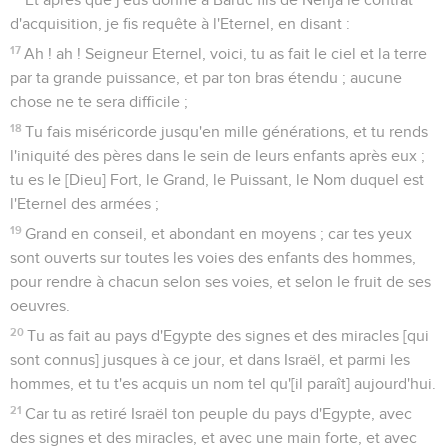
d'acquisition, je fis requête à l'Eternel, en disant :
17
Ah ! ah ! Seigneur Eternel, voici, tu as fait le ciel et la terre
par ta grande puissance, et par ton bras étendu ; aucune
chose ne te sera difficile ;
18
Tu fais miséricorde jusqu'en mille générations, et tu rends
l'iniquité des pères dans le sein de leurs enfants après eux ;
tu es le [Dieu] Fort, le Grand, le Puissant, le Nom duquel est
l'Eternel des armées ;
19
Grand en conseil, et abondant en moyens ; car tes yeux
sont ouverts sur toutes les voies des enfants des hommes,
pour rendre à chacun selon ses voies, et selon le fruit de ses
oeuvres.
20
Tu as fait au pays d'Egypte des signes et des miracles [qui
sont connus] jusques à ce jour, et dans Israël, et parmi les
hommes, et tu t'es acquis un nom tel qu'[il paraît] aujourd'hui.
21
Car tu as retiré Israël ton peuple du pays d'Egypte, avec
des signes et des miracles, et avec une main forte, et avec