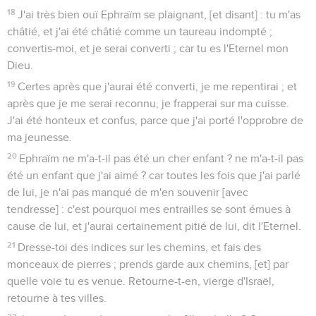
18
J'ai très bien ouï Ephraïm se plaignant, [et disant] : tu m'as
châtié, et j'ai été châtié comme un taureau indompté ;
convertis-moi, et je serai converti ; car tu es l'Eternel mon
Dieu.
19
Certes après que j'aurai été converti, je me repentirai ; et
après que je me serai reconnu, je frapperai sur ma cuisse.
J'ai été honteux et confus, parce que j'ai porté l'opprobre de
ma jeunesse.
20
Ephraïm ne m'a-t-il pas été un cher enfant ? ne m'a-t-il pas
été un enfant que j'ai aimé ? car toutes les fois que j'ai parlé
de lui, je n'ai pas manqué de m'en souvenir [avec
tendresse] : c'est pourquoi mes entrailles se sont émues à
cause de lui, et j'aurai certainement pitié de lui, dit l'Eternel.
21
Dresse-toi des indices sur les chemins, et fais des
monceaux de pierres ; prends garde aux chemins, [et] par
quelle voie tu es venue. Retourne-t-en, vierge d'Israël,
retourne à tes villes.