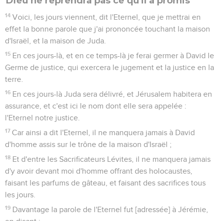
Dieu ne reprendra pas ce qu'il a promis
14
Voici, les jours viennent, dit l'Eternel, que je mettrai en
effet la bonne parole que j'ai prononcée touchant la maison
d'Israël, et la maison de Juda.
15
En ces jours-là, et en ce temps-là je ferai germer à David le
Germe de justice, qui exercera le jugement et la justice en la
terre.
16
En ces jours-là Juda sera délivré, et Jérusalem habitera en
assurance, et c'est ici le nom dont elle sera appelée :
l'Eternel notre justice.
17
Car ainsi a dit l'Eternel, il ne manquera jamais à David
d'homme assis sur le trône de la maison d'Israël ;
18
Et d'entre les Sacrificateurs Lévites, il ne manquera jamais
d'y avoir devant moi d'homme offrant des holocaustes,
faisant les parfums de gâteau, et faisant des sacrifices tous
les jours.
19
Davantage la parole de l'Eternel fut [adressée] à Jérémie,