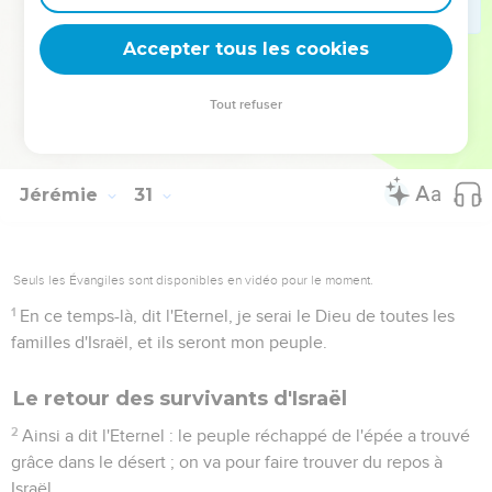
23
Voici, la tempête de l'Eternel, la fureur est sortie, un
tourbillon qui s'entasse ; il se posera sur la tête des
Accepter tous les cookies
méchants.
24
L'ardeur de la colère de l'Eternel ne se détournera point,
Tout refuser
jusqu’à ce qu'il ait exécuté et mis en effet les desseins de
son coeur ; vous entendrez ceci aux derniers jours.
Jérémie
31
Seuls les Évangiles sont disponibles en vidéo pour le moment.
1
En ce temps-là, dit l'Eternel, je serai le Dieu de toutes les
familles d'Israël, et ils seront mon peuple.
Le retour des survivants d'Israël
2
Ainsi a dit l'Eternel : le peuple réchappé de l'épée a trouvé
grâce dans le désert ; on va pour faire trouver du repos à
Israël.