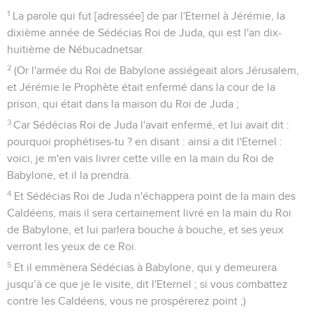
1
La parole qui fut [adressée] de par l'Eternel à Jérémie, la
dixième année de Sédécias Roi de Juda, qui est l'an dix-
huitième de Nébucadnetsar.
2
(Or l'armée du Roi de Babylone assiégeait alors Jérusalem,
et Jérémie le Prophète était enfermé dans la cour de la
prison, qui était dans la maison du Roi de Juda ;
3
Car Sédécias Roi de Juda l'avait enfermé, et lui avait dit :
pourquoi prophétises-tu ? en disant : ainsi a dit l'Eternel :
voici, je m'en vais livrer cette ville en la main du Roi de
Babylone, et il la prendra.
4
Et Sédécias Roi de Juda n'échappera point de la main des
Caldéens, mais il sera certainement livré en la main du Roi
de Babylone, et lui parlera bouche à bouche, et ses yeux
verront les yeux de ce Roi.
5
Et il emmènera Sédécias à Babylone, qui y demeurera
jusqu’à ce que je le visite, dit l'Eternel ; si vous combattez
contre les Caldéens, vous ne prospérerez point ;)