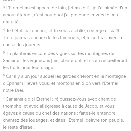
3
L'Eternel m'est apparu de loin, [et m'a dit] : je t'ai aimée d'un
amour éternel, c'est pourquoi j'ai prolongé envers toi ma
gratuité.
4
Je t'établirai encore, et tu seras établie, ô vierge d'Israël !
Tu te pareras encore de tes tambours, et tu sortiras avec la
danse des joueurs.
5
Tu planteras encore des vignes sur les montagnes de
Samarie ; les vignerons [les] planteront, et ils en recueilleront
les fruits pour leur usage.
6
Car il y a un jour auquel les gardes crieront en la montagne
d'Ephraïm : levez-vous, et montons en Sion vers l'Eternel
notre Dieu.
7
Car ainsi a dit l'Eternel : réjouissez-vous avec chant de
triomphe, et avec allégresse à cause de Jacob, et vous
égayez à cause du chef des nations ; faites-le entendre,
chantez des louanges, et dites : Eternel, délivre ton peuple,
le reste d'Israël.