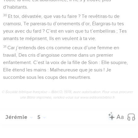
d’habitants.
30
Et toi, dévastée, que vas-tu faire ? Te revêtiras-tu de
cramoisi, Te pareras-tu d’ornements d’or, Élargiras-tu tes
yeux avec du fard ? C’est en vain que tu t’embelliras ; Tes
amants te méprisent, Ils en veulent à ta vie.
31
Car j’entends des cris comme ceux d’une femme en
travail, Des cris d’angoisse comme dans un premier
enfantement. C’est la voix de la fille de Sion : Elle soupire,
Elle étend les mains : Malheureuse que je suis ! Je
succombe sous les coups des meurtriers.
© Société biblique française – Bibli’O, 1978, avec autorisation. Pour vous procurer
une Bible imprimée, rendez-vous sur www.editionsbiblio.fr
Jérémie
5