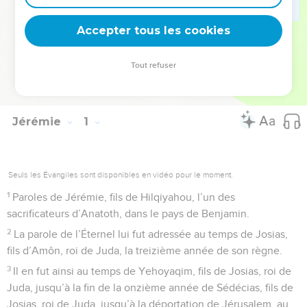
dira un jour : « Cette coupe est la nouvelle alliance scellée
de mon sang » (1 Co 11.25).
Accepter tous les cookies
La Bible Du Semeur Copyright © 1992, 1999 by Biblica, Inc.® Used by
Tout refuser
permission. All rights reserved worldwide.
Jérémie
1
Seuls les Évangiles sont disponibles en vidéo pour le moment.
1
Paroles de Jérémie, fils de Hilqiyahou, l’un des
sacrificateurs d’Anatoth, dans le pays de Benjamin.
2
La parole de l’Éternel lui fut adressée au temps de Josias,
fils d’Amôn, roi de Juda, la treizième année de son règne.
3
Il en fut ainsi au temps de Yehoyaqim, fils de Josias, roi de
Juda, jusqu’à la fin de la onzième année de Sédécias, fils de
Josias, roi de Juda, jusqu’à la déportation de Jérusalem, au