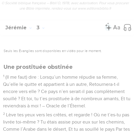
© Société biblique française – Bibli’O, 1978, avec autorisation. Pour vous procurer
une Bible imprimée, rendez-vous sur www.editionsbiblio.fr
Jérémie
3
Seuls les Évangiles sont disponibles en vidéo pour le moment.
Une prostituée obstinée
1
(Il me faut) dire : Lorsqu’un homme répudie sa femme,
Qu’elle le quitte et appartient à un autre, Retournera-t-il
encore vers elle ? Ce pays n’en serait-il pas complètement
souillé ? Et toi, tu t’es prostituée à de nombreux amants, Et tu
reviendrais à moi ! – Oracle de l’Éternel.
2
Lève tes yeux vers les crêtes, et regarde ! Où ne t’es-tu pas
livrée toi-même ? Tu étais assise pour eux sur les chemins,
Comme l’Arabe dans le désert, Et tu as souillé le pays Par tes