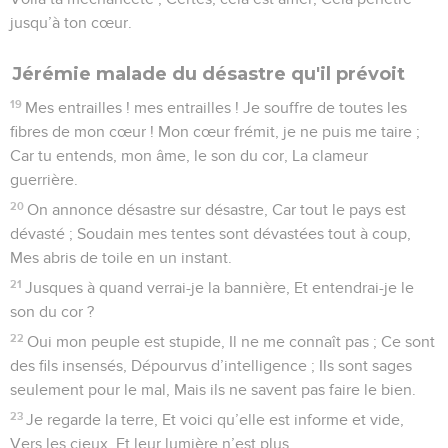
jusqu’à ton cœur.
Jérémie malade du désastre qu'il prévoit
19
Mes entrailles ! mes entrailles ! Je souffre de toutes les
fibres de mon cœur ! Mon cœur frémit, je ne puis me taire ;
Car tu entends, mon âme, le son du cor, La clameur
guerrière.
20
On annonce désastre sur désastre, Car tout le pays est
dévasté ; Soudain mes tentes sont dévastées tout à coup,
Mes abris de toile en un instant.
21
Jusques à quand verrai-je la bannière, Et entendrai-je le
son du cor ?
22
Oui mon peuple est stupide, Il ne me connaît pas ; Ce sont
des fils insensés, Dépourvus d’intelligence ; Ils sont sages
seulement pour le mal, Mais ils ne savent pas faire le bien.
23
Je regarde la terre, Et voici qu’elle est informe et vide,
Vers les cieux, Et leur lumière n’est plus.