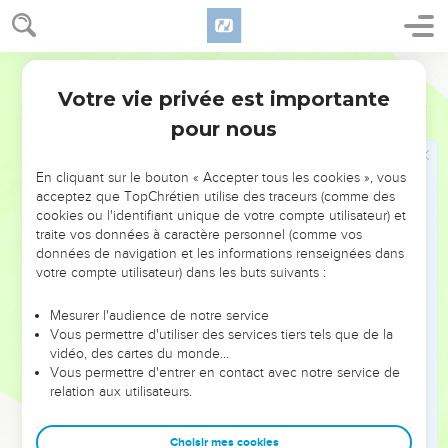
prophète est consulté à plusieurs reprises, sans doute dans
l’espoir de le faire changer de discours, mais son message
Segond 1978 (Colombe)
ne varie pas : il faut se soumettre aux Babyloniens (38.17-18).
Votre vie privée est importante
Passant pour un traître (37.13), il est plusieurs fois
Jérémie
Introduction
emprisonné et manque même de perdre la vie (ch.38).
pour nous
Après la chute de Jérusalem, en 586, et la déportation de la
majorité de sa population, Nabuchodonosor nomme
En cliquant sur le bouton « Accepter tous les cookies », vous
Guedalia comme gouverneur. Celui-ci est assassiné et,
acceptez que TopChrétien utilise des traceurs (comme des
cookies ou l'identifiant unique de votre compte utilisateur) et
contre l’avis de Jérémie, les Judéens s’enfuient en Egypte.
traite vos données à caractère personnel (comme vos
Emmené de force, le prophète y dénoncera l’idolâtrie
données de navigation et les informations renseignées dans
persistante de ses compatriotes (ch.44).
votre compte utilisateur) dans les buts suivants :
Cependant, il y a une espérance (31.17) : le cœur de
Mesurer l'audience de notre service
Vous permettre d'utiliser des services tiers tels que de la
l’homme, « tortueux et incurable » (17.9), sera guéri. Dieu
vidéo, des cartes du monde…
conclura une nouvelle alliance avec le peuple : lors de cette
Vous permettre d'entrer en contact avec notre service de
« réforme », il inscrira la Loi même dans le cœur de ses
relation aux utilisateurs.
fidèles (31.31-34), et cette création nouvelle (31.22) s’opérera
au moyen du pardon des péchés (31.34), grâce à celui qui
Choisir mes cookies