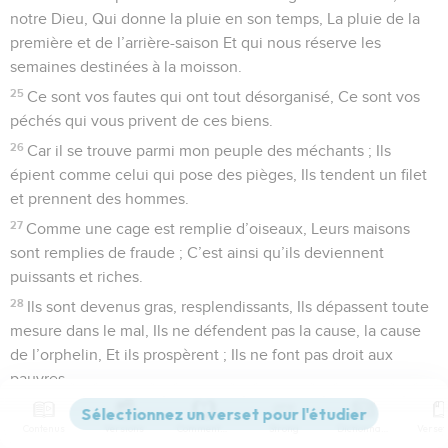
notre Dieu, Qui donne la pluie en son temps, La pluie de la
première et de l’arrière-saison Et qui nous réserve les
semaines destinées à la moisson.
25
Ce sont vos fautes qui ont tout désorganisé, Ce sont vos
péchés qui vous privent de ces biens.
26
Car il se trouve parmi mon peuple des méchants ; Ils
épient comme celui qui pose des pièges, Ils tendent un filet
et prennent des hommes.
27
Comme une cage est remplie d’oiseaux, Leurs maisons
sont remplies de fraude ; C’est ainsi qu’ils deviennent
puissants et riches.
28
Ils sont devenus gras, resplendissants, Ils dépassent toute
mesure dans le mal, Ils ne défendent pas la cause, la cause
de l’orphelin, Et ils prospèrent ; Ils ne font pas droit aux
pauvres.
29
N’interviendrai-je pas contre ces choses-là, – Oracle de
Contenus
Versions
Commentaires
Strong
Dictionnaire
l’Éternel –, Ne me vengerai-je pas d’une pareille nation ?