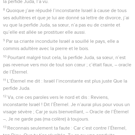
la perfide Juda, l’a vu.
8
Quoique j’aie répudié l’inconstante Israël à cause de tous
ses adultères et que je lui aie donné sa lettre de divorce, j’ai
vu que la perfide Juda, sa sœur, n’a pas eu de crainte et
qu’elle est allée se prostituer elle aussi.
9
Par sa criante inconduite Israël a souillé le pays, elle a
commis adultère avec la pierre et le bois.
10
Pourtant malgré tout cela, la perfide Juda, sa sœur, n’est
pas revenue vers moi de tout son cœur ; c’était faux, – oracle
de l’Éternel.
11
L’Éternel me dit : Israël l’inconstante est plus juste Que la
perfide Juda.
12
Va, crie ces paroles vers le nord et dis : Reviens,
inconstante Israël ! Dit l’Éternel. Je n’aurai plus pour vous un
visage sévère ; Car je suis bienveillant, – Oracle de l’Éternel
–, Je ne garde pas (ma colère) à toujours.
13
Reconnais seulement ta faute : Car c’est contre l’Éternel,