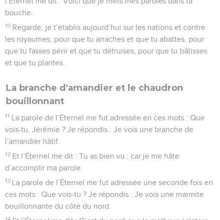
l’Éternel me dit : Voici que je mets mes paroles dans ta
bouche.
10
Regarde, je t’établis aujourd’hui sur les nations et contre
les royaumes, pour que tu arraches et que tu abattes, pour
que tu fasses périr et que tu détruises, pour que tu bâtisses
et que tu plantes.
La branche d'amandier et le chaudron
bouillonnant
11
La parole de l’Éternel me fut adressée en ces mots : Que
vois-tu, Jérémie ? Je répondis : Je vois une branche de
l’amandier hâtif.
12
Et l’Éternel me dit : Tu as bien vu ; car je me hâte
d’accomplir ma parole.
13
La parole de l’Éternel me fut adressée une seconde fois en
ces mots : Que vois-tu ? Je répondis : Je vois une marmite
bouillonnante du côté du nord.
14