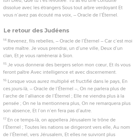
ton Dieu, Que tu t’es révoltée. Tu as eu une conduite
dissolue avec les étrangers Sous tout arbre verdoyant Et
vous n’avez pas écouté ma voix, – Oracle de l’Éternel.
Le retour des Judéens
14
Revenez, fils rebelles, – Oracle de l’Éternel – Car c’est moi
votre maître. Je vous prendrai, un d’une ville, Deux d’un
clan, Et je vous ramènerai à Sion.
15
Je vous donnerai des bergers selon mon cœur, Et ils vous
feront paître Avec intelligence et avec discernement.
16
Lorsque vous aurez multiplié et fructifié dans le pays, En
ces jours-là, – Oracle de l’Éternel –, On ne parlera plus de
l’arche de l’alliance de l’Éternel ; Elle ne viendra plus à la
pensée ; On ne la mentionnera plus, On ne remarquera plus
son absence, Et l’on n’en fera pas d’autre.
17
En ce temps-là, on appellera Jérusalem le trône de
l’Éternel ; Toutes les nations se dirigeront vers elle, Au nom
de l’Éternel, vers Jérusalem, Et elles ne suivront plus