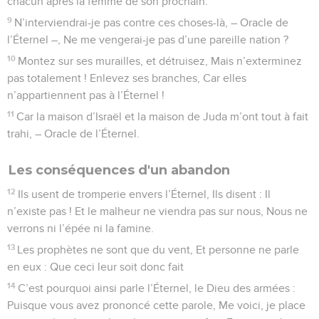
chacun après la femme de son prochain.
9
N’interviendrai-je pas contre ces choses-là, – Oracle de
l’Éternel –, Ne me vengerai-je pas d’une pareille nation ?
10
Montez sur ses murailles, et détruisez, Mais n’exterminez
pas totalement ! Enlevez ses branches, Car elles
n’appartiennent pas à l’Éternel !
11
Car la maison d’Israël et la maison de Juda m’ont tout à fait
trahi, – Oracle de l’Éternel.
Les conséquences d'un abandon
12
Ils usent de tromperie envers l’Éternel, Ils disent : Il
n’existe pas ! Et le malheur ne viendra pas sur nous, Nous ne
verrons ni l’épée ni la famine.
13
Les prophètes ne sont que du vent, Et personne ne parle
en eux : Que ceci leur soit donc fait
14
C’est pourquoi ainsi parle l’Éternel, le Dieu des armées :
Puisque vous avez prononcé cette parole, Me voici, je place