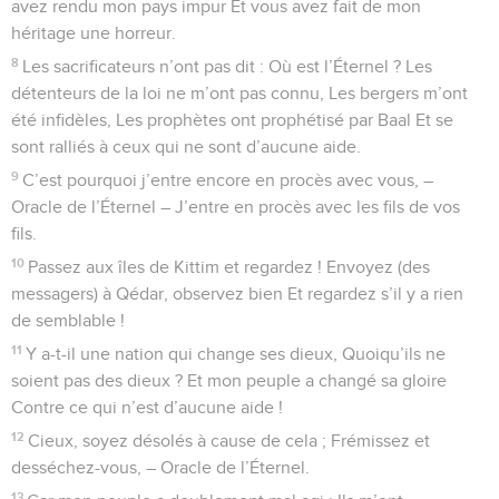
avez rendu mon pays impur Et vous avez fait de mon
héritage une horreur.
8
Les sacrificateurs n’ont pas dit : Où est l’Éternel ? Les
détenteurs de la loi ne m’ont pas connu, Les bergers m’ont
été infidèles, Les prophètes ont prophétisé par Baal Et se
sont ralliés à ceux qui ne sont d’aucune aide.
9
C’est pourquoi j’entre encore en procès avec vous, –
Oracle de l’Éternel – J’entre en procès avec les fils de vos
fils.
10
Passez aux îles de Kittim et regardez ! Envoyez (des
messagers) à Qédar, observez bien Et regardez s’il y a rien
de semblable !
11
Y a-t-il une nation qui change ses dieux, Quoiqu’ils ne
soient pas des dieux ? Et mon peuple a changé sa gloire
Contre ce qui n’est d’aucune aide !
12
Cieux, soyez désolés à cause de cela ; Frémissez et
desséchez-vous, – Oracle de l’Éternel.
13