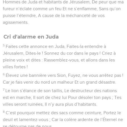
Hommes de Juda et habitants de Jérusalem, De peur que ma
fureur n’éclate comme un feu Et ne s’enflamme, Sans qu’on
puisse l’éteindre, A cause de la méchanceté de vos
agissements.
Cri d'alarme en Juda
5
Faites cette annonce en Juda, Faites-la entendre à
Jérusalem, Dites-le ! Sonnez du cor dans le pays ! Criez à
pleine voix et dites : Rassemblez-vous, et allons dans les
villes fortes !
6
Élevez une bannière vers Sion, Fuyez, ne vous arrêtez pas !
Car je fais venir du nord un malheur Et un grand désastre.
7
Le lion s’élance de son taillis, Le destructeur des nations
est en marche, Il sort de chez lui Pour désoler ton pays ; Tes
villes seront ruinées, Il n’y aura plus d’habitants.
8
C’est pourquoi mettez des sacs comme ceinture, Portez le
deuil et lamentez-vous ; Car la colère ardente de l’Éternel ne
se détourne pas de nous.