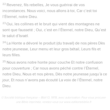
22
Revenez, fils rebelles, Je vous guérirai de vos
inconstances. Nous voici, nous allons à toi, Car c’est toi
l’Éternel, notre Dieu.
23
Oui, les collines et le bruit qui vient des montagnes ne
sont que fausseté ; Oui, c’est en l’Éternel, notre Dieu, Qu’est
le salut d’Israël.
24
La Honte a dévoré le produit (du travail) de nos pères Dès
notre jeunesse, Leur menu et leur gros bétail, Leurs fils et
leurs filles.
25
Nous avons notre honte pour couche Et notre confusion
pour couverture ; Car nous avons péché contre l’Éternel,
notre Dieu, Nous et nos pères, Dès notre jeunesse jusqu’à ce
jour, Et nous n’avons pas écouté La voix de l’Éternel, notre
Dieu.
© Société biblique française – Bibli’O, 1978, avec autorisation. Pour vous procurer
une Bible imprimée, rendez-vous sur www.editionsbiblio.fr