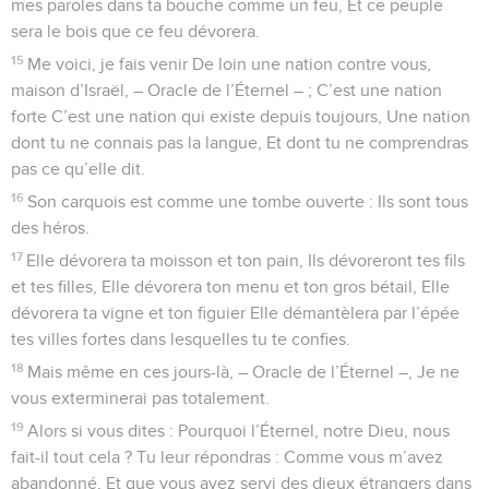
mes paroles dans ta bouche comme un feu, Et ce peuple
sera le bois que ce feu dévorera.
15
Me voici, je fais venir De loin une nation contre vous,
maison d’Israël, – Oracle de l’Éternel – ; C’est une nation
forte C’est une nation qui existe depuis toujours, Une nation
dont tu ne connais pas la langue, Et dont tu ne comprendras
pas ce qu’elle dit.
16
Son carquois est comme une tombe ouverte : Ils sont tous
des héros.
17
Elle dévorera ta moisson et ton pain, Ils dévoreront tes fils
et tes filles, Elle dévorera ton menu et ton gros bétail, Elle
dévorera ta vigne et ton figuier Elle démantèlera par l’épée
tes villes fortes dans lesquelles tu te confies.
18
Mais même en ces jours-là, – Oracle de l’Éternel –, Je ne
vous exterminerai pas totalement.
19
Alors si vous dites : Pourquoi l’Éternel, notre Dieu, nous
fait-il tout cela ? Tu leur répondras : Comme vous m’avez
abandonné, Et que vous avez servi des dieux étrangers dans