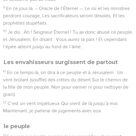
9
En ce jour-là, – Oracle de l’Éternel –, Le roi et les ministres
perdront courage, Les sacrificateurs seront désolés, Et les
prophètes stupéfaits.
10
Je dis : Ah ! Seigneur Éternel ! Tu as donc abusé ce peuple
et Jérusalem, En disant : Vous aurez la paix ! Et cependant
l’épée atteint jusqu’au fond de l’âme.
Les envahisseurs surgissent de partout
11
En ce temps-là, on dira à ce peuple et à Jérusalem : Un
vent brûlant (souffle) des crêtes du désert Sur le chemin de
la fille de mon peuple, Non pour vanner ni pour nettoyer (le
grain).
12
C’est un vent impétueux Qui vient de là jusqu’à moi.
Maintenant, je parlerai de jugements avec eux.
le peuple
13