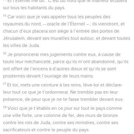
Et l’Éternel me dit : C’est du nord que le malheur éclatera
sur tous les habitants du pays.
15
Car voici que je vais appeler tous les peuples des
royaumes du nord, – oracle de l’Éternel – ; ils viendront, et
chacun d’eux placera son siège à l’entrée des portes de
Jérusalem, devant ses murailles tout autour, et devant toutes
les villes de Juda.
16
Je prononcerai mes jugements contre eux, à cause de
toute leur méchanceté, parce qu’ils m’ont abandonné, qu’ils
ont offert de l’encens à d’autres dieux et qu’ils se sont
prosternés devant l’ouvrage de leurs mains.
17
Et toi, mets une ceinture à tes reins, lève-toi et déclare-
leur tout ce que je t’ordonnerai. Ne tremble pas en leur
présence, de peur que je ne te fasse trembler devant eux.
18
Voici que je t’établis en ce jour sur tout le pays comme
une ville forte, une colonne de fer, des murs de bronze
contre les rois de Juda, contre ses ministres, contre ses
sacrificateurs et contre le peuple du pays.