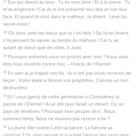
27
Eux qui disent au bois : Tu es mon père ! Et à la pierre : Tu
m’as engendré ! Car ils m’ont présenté leur dos et non leur
face, Et quand ils sont dans le malheur, ils disent : Lève-toi,
sauve-nous !
28
Où donc sont tes dieux que tu t’es faits ? Qu’ils se lèvent,
s’ils peuvent te sauver au temps du malheur ! Car tu as
autant de dieux que de villes, ô Juda
29
Pourquoi entreriez-vous en procès avec moi ? Vous vous
êtes tous révoltés contre moi, – Oracle de l’Éternel.
30
En vain ai-je frappé vos fils ; Ils n’ont pas voulu recevoir de
leçon ; Votre épée a dévoré vos prophètes, Comme un lion
destructeur.
31
Eh ! vous (gens) de cette génération-ci Considérez la
parole de l’Éternel ! Ai-je été pour Israël un désert, Ou un
pays de ténèbres ? Pourquoi mon peuple dit-il : Nous
sommes libres, Nous ne voulons pas revenir à toi ?
32
La jeune fille oublie-t-elle sa parure, La fiancée sa
ceinture ? Or, mon peuple m’a oublié Depuis des jours sans