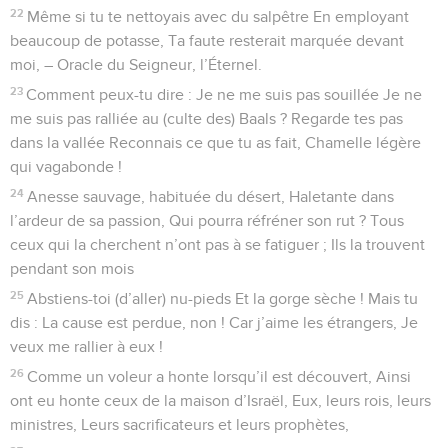
22
Même si tu te nettoyais avec du salpêtre En employant
beaucoup de potasse, Ta faute resterait marquée devant
moi, – Oracle du Seigneur, l’Éternel.
23
Comment peux-tu dire : Je ne me suis pas souillée Je ne
me suis pas ralliée au (culte des) Baals ? Regarde tes pas
dans la vallée Reconnais ce que tu as fait, Chamelle légère
qui vagabonde !
24
Anesse sauvage, habituée du désert, Haletante dans
l’ardeur de sa passion, Qui pourra réfréner son rut ? Tous
ceux qui la cherchent n’ont pas à se fatiguer ; Ils la trouvent
pendant son mois
25
Abstiens-toi (d’aller) nu-pieds Et la gorge sèche ! Mais tu
dis : La cause est perdue, non ! Car j’aime les étrangers, Je
veux me rallier à eux !
26
Comme un voleur a honte lorsqu’il est découvert, Ainsi
ont eu honte ceux de la maison d’Israël, Eux, leurs rois, leurs
ministres, Leurs sacrificateurs et leurs prophètes,