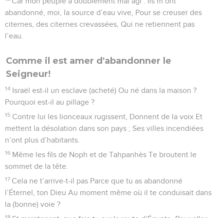
Car mon peuple a doublement mal agi : Ils m’ont
abandonné, moi, la source d’eau vive, Pour se creuser des
citernes, des citernes crevassées, Qui ne retiennent pas
l’eau.
Comme il est amer d'abandonner le
Seigneur!
14
Israël est-il un esclave (acheté) Ou né dans la maison ?
Pourquoi est-il au pillage ?
15
Contre lui les lionceaux rugissent, Donnent de la voix Et
mettent la désolation dans son pays ; Ses villes incendiées
n’ont plus d’habitants.
16
Même les fils de Noph et de Tahpanhès Te broutent le
sommet de la tête.
17
Cela ne t’arrive-t-il pas Parce que tu as abandonné
l’Éternel, ton Dieu Au moment même où il te conduisait dans
la (bonne) voie ?
18