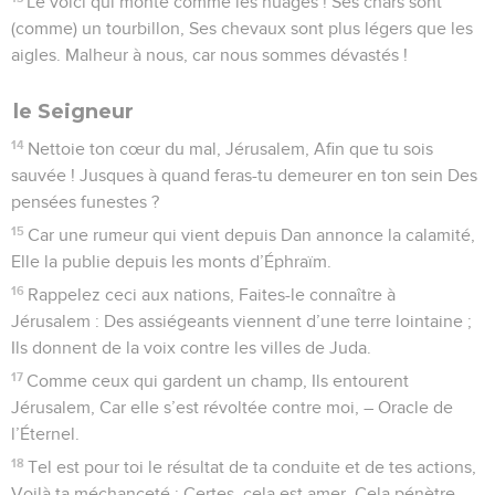
Le voici qui monte comme les nuages ! Ses chars sont
(comme) un tourbillon, Ses chevaux sont plus légers que les
aigles. Malheur à nous, car nous sommes dévastés !
le Seigneur
14
Nettoie ton cœur du mal, Jérusalem, Afin que tu sois
sauvée ! Jusques à quand feras-tu demeurer en ton sein Des
pensées funestes ?
15
Car une rumeur qui vient depuis Dan annonce la calamité,
Elle la publie depuis les monts d’Éphraïm.
16
Rappelez ceci aux nations, Faites-le connaître à
Jérusalem : Des assiégeants viennent d’une terre lointaine ;
Ils donnent de la voix contre les villes de Juda.
17
Comme ceux qui gardent un champ, Ils entourent
Jérusalem, Car elle s’est révoltée contre moi, – Oracle de
l’Éternel.
18
Tel est pour toi le résultat de ta conduite et de tes actions,
Voilà ta méchanceté ; Certes, cela est amer, Cela pénètre