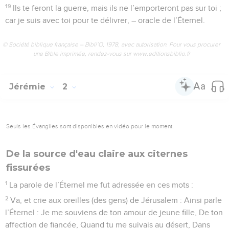
19
Ils te feront la guerre, mais ils ne l’emporteront pas sur toi ;
car je suis avec toi pour te délivrer, – oracle de l’Éternel.
© Société biblique française – Bibli’O, 1978, avec autorisation. Pour vous procurer
une Bible imprimée, rendez-vous sur www.editionsbiblio.fr
Jérémie
2
Seuls les Évangiles sont disponibles en vidéo pour le moment.
De la source d'eau claire aux citernes
fissurées
1
La parole de l’Éternel me fut adressée en ces mots :
2
Va, et crie aux oreilles (des gens) de Jérusalem : Ainsi parle
l’Éternel : Je me souviens de ton amour de jeune fille, De ton
affection de fiancée, Quand tu me suivais au désert, Dans