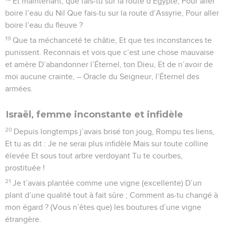
Et maintenant, que fais-tu sur la route d’Égypte, Pour aller
boire l’eau du Nil Que fais-tu sur la route d’Assyrie, Pour aller
boire l’eau du fleuve ?
19
Que ta méchanceté te châtie, Et que tes inconstances te
punissent. Reconnais et vois que c’est une chose mauvaise
et amère D’abandonner l’Éternel, ton Dieu, Et de n’avoir de
moi aucune crainte, – Oracle du Seigneur, l’Éternel des
armées.
Israël, femme inconstante et infidèle
20
Depuis longtemps j’avais brisé ton joug, Rompu tes liens,
Et tu as dit : Je ne serai plus infidèle Mais sur toute colline
élevée Et sous tout arbre verdoyant Tu te courbes,
prostituée !
21
Je t’avais plantée comme une vigne (excellente) D’un
plant d’une qualité tout à fait sûre ; Comment as-tu changé à
mon égard ? (Vous n’êtes que) les boutures d’une vigne
étrangère.