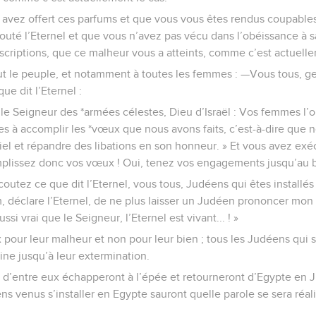
 avez offert ces parfums et que vous vous êtes rendus coupables
uté l’Eternel et que vous n’avez pas vécu dans l’obéissance à sa
criptions, que ce malheur vous a atteints, comme c’est actuelle
out le peuple, et notamment à toutes les femmes : —Vous tous, g
e dit l’Eternel :
le Seigneur des *armées célestes, Dieu d’Israël : Vos femmes l’o
à accomplir les *vœux que nous avons faits, c’est-à-dire que no
iel et répandre des libations en son honneur. » Et vous avez exé
mplissez donc vos vœux ! Oui, tenez vos engagements jusqu’au b
outez ce que dit l’Eternel, vous tous, Judéens qui êtes installés 
, déclare l’Eternel, de ne plus laisser un Judéen prononcer mo
ussi vrai que le Seigneur, l’Eternel est vivant... ! »
ux pour leur malheur et non pour leur bien ; tous les Judéens qui 
mine jusqu’à leur extermination.
 d’entre eux échapperont à l’épée et retourneront d’Egypte en J
ns venus s’installer en Egypte sauront quelle parole se sera réali