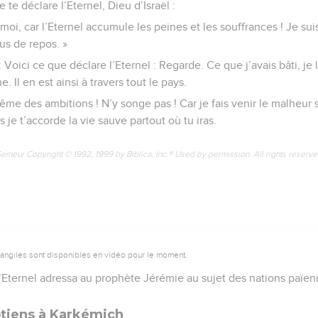
 te déclare l’Eternel, Dieu d’Israël :
 moi, car l’Eternel accumule les peines et les souffrances ! Je su
us de repos. »
: Voici ce que déclare l’Eternel : Regarde. Ce que j’avais bâti, je 
he. Il en est ainsi à travers tout le pays.
-même des ambitions ! N’y songe pas ! Car je fais venir le malheur
s je t’accorde la vie sauve partout où tu iras.
Semeur Copyright © 1992, 1999 by Biblica, Inc.® Used by permission. All rights reserv
vangiles sont disponibles en vidéo pour le moment.
l’Eternel adressa au prophète Jérémie au sujet des nations païen
tiens à Karkémich