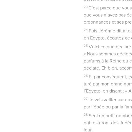
23
C’est parce que vous
que vous n’avez pas éco
ordonnances et ses pres
24
Puis Jérémie dit à t
en Egypte, écoutez ce qu
25
Voici ce que déclare 
« Nous sommes décidées 
parfums à la Reine du c
déclaré. Eh bien, acco
26
Et par conséquent, éc
juré par mon grand nom
l’Egypte, en disant : « A
27
Je vais veiller sur e
par l’épée ou par la fa
28
Seul un petit nombre
qui resteront des Judée
leur.