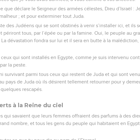
ce que déclare le Seigneur des armées célestes, Dieu d’Israël : J
malheur ; et pour exterminer tout Juda.
te des Judéens qui se sont obstinés à venir s’installer ici, et ils 
et périront tous, par l’épée ou par la famine. Oui, le peuple au g
 La dévastation fondra sur lui et il sera en butte à la malédiction
e ceux qui sont installés en Egypte, comme je suis intervenu con
par la peste.
 ni survivant parmi tous ceux qui restent de Juda et qui sont venu
au pays de Juda où ils désirent tellement retourner pour y demeur
n quelques rescapés.
erts à la Reine du ciel
 qui savaient que leurs femmes offraient des parfums à des dieu
and nombre, et tous les gens du peuple qui habitaient en Egypte