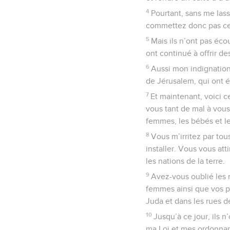
4
Pourtant, sans me lass
commettez donc pas ces
5
Mais ils n’ont pas éco
ont continué à offrir de
6
Aussi mon indignation 
de Jérusalem, qui ont é
7
Et maintenant, voici c
vous tant de mal à vou
femmes, les bébés et le
8
Vous m’irritez par to
installer. Vous vous att
les nations de la terre.
9
Avez-vous oublié les m
femmes ainsi que vos p
Juda et dans les rues d
10
Jusqu’à ce jour, ils 
ma Loi et mes ordonnan