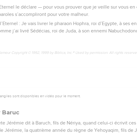
’Eternel le déclare — pour vous prouver que je veille sur vous en 
aroles s’accompliront pour votre malheur.
l’Eternel : Je vais livrer le pharaon Hophra, roi d’Egypte, à ses 
comme j’ai livré Sédécias, roi de Juda, à son ennemi Nabuchodon
Semeur Copyright © 1992, 1999 by Biblica, Inc.® Used by permission. All rights reserv
vangiles sont disponibles en vidéo pour le moment.
 Baruc
te Jérémie dit à Baruch, fils de Nériya, quand celui-ci écrivit ce
de Jérémie, la quatrième année du règne de Yehoyaqim, fils de Jo