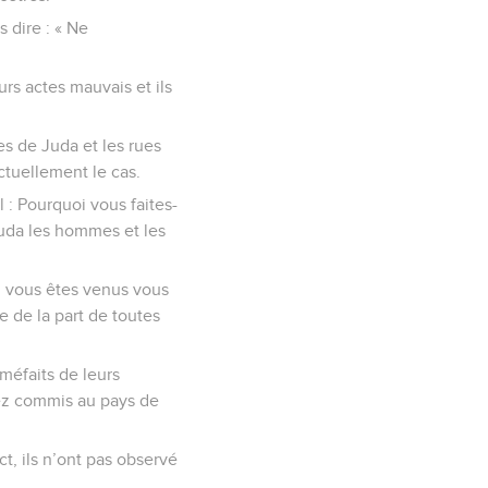
 dire : « Ne
urs actes mauvais et ils
es de Juda et les rues
ctuellement le cas.
l : Pourquoi vous faites-
Juda les hommes et les
où vous êtes venus vous
e de la part de toutes
méfaits de leurs
ez commis au pays de
t, ils n’ont pas observé