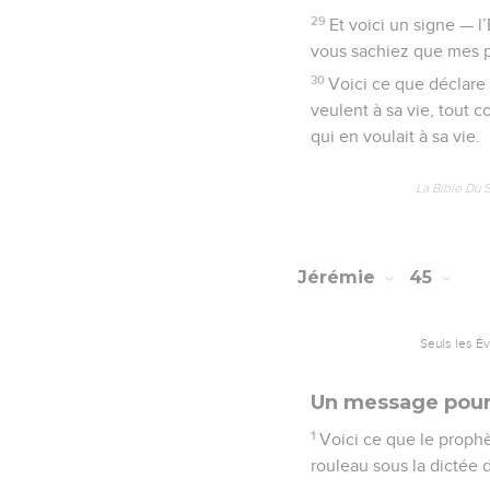
29
Et voici un signe — l
vous sachiez que mes p
30
Voici ce que déclare 
veulent à sa vie, tout 
qui en voulait à sa vie.
La Bible Du 
Jérémie
45
Seuls les É
Un message pour
1
Voici ce que le prophè
rouleau sous la dictée 