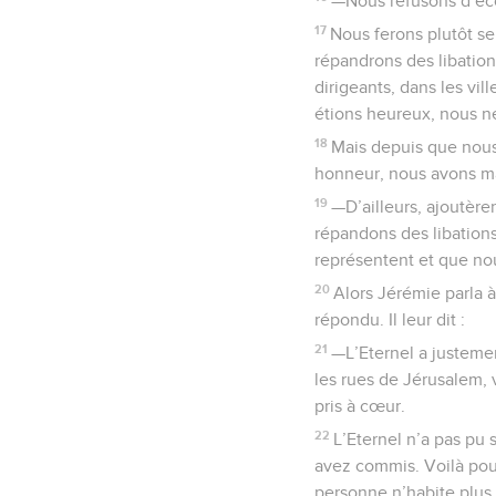
—Nous refusons d’éco
17
Nous ferons plutôt se
répandrons des libation
dirigeants, dans les vi
étions heureux, nous n
18
Mais depuis que nous 
honneur, nous avons man
19
—D’ailleurs, ajoutèr
répandons des libations
représentent et que nou
20
Alors Jérémie parla à
répondu. Il leur dit :
21
—L’Eternel a justemen
les rues de Jérusalem, v
pris à cœur.
22
L’Eternel n’a pas pu
avez commis. Voilà pou
personne n’habite plus