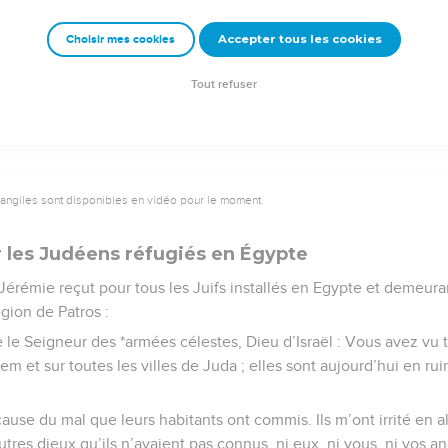
Accepter tous les cookies
Choisir mes cookies
Semeur Copyright © 1992, 1999 by Biblica, Inc.® Used by permission. All rights reserv
Tout refuser
vangiles sont disponibles en vidéo pour le moment.
 les Judéens réfugiés en Égypte
Jérémie reçut pour tous les Juifs installés en Egypte et demeura
gion de Patros :
 le Seigneur des *armées célestes, Dieu d’Israël : Vous avez vu 
salem et sur toutes les villes de Juda ; elles sont aujourd’hui en r
cause du mal que leurs habitants ont commis. Ils m’ont irrité en al
utres dieux qu’ils n’avaient pas connus, ni eux, ni vous, ni vos an