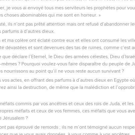
er, je vous ai envoyé tous mes serviteurs les prophètes pour vous
 choses abominables qui me sont en horreur. »
uté, ils n’ont pas prêté attention mais ont refusé d’abandonner le
s parfums à d’autres dieux.
et ma colère ont éclaté contre eux et elles ont consumé les vill
té dévastées et sont devenues des tas de ruines, comme c’est a
e que déclare l’Eternel, le Dieu des armées célestes, Dieu d’Israë
s-mêmes ? Pourquoi voulez-vous faire disparaître du peuple de 
s nourrissons au point qu’il ne vous reste aucun survivant ?
us vos actes, en offrant des parfums à d’autres dieux en Egypte 
irez ainsi la destruction, de même que la malédiction et l’opprobr
éfaits commis par vos ancêtres et ceux des rois de Juda, et les 
ropres méfaits et ceux de vos femmes, ces méfaits que vous av
e Jérusalem ?
n’ont pas éprouvé de remords ; ils ne m’ont témoigné aucun respec
ces que je vous avais données, à vous comme à vos ancêtres.