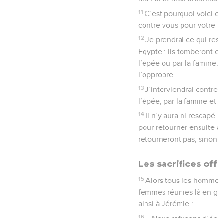
11
C’est pourquoi voici 
contre vous pour votre 
12
Je prendrai ce qui res
Egypte : ils tomberont 
l’épée ou par la famine.
l’opprobre.
13
J’interviendrai contr
l’épée, par la famine et 
14
Il n’y aura ni rescapé
pour retourner ensuite 
retourneront pas, sino
Les sacrifices off
15
Alors tous les hommes
femmes réunies là en gr
ainsi à Jérémie :
16