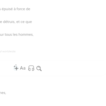
is épuisé à force de
le détruis, et ce que
 sur tous les hommes,
ed worldwide.
nes,