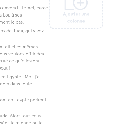
 envers l’Eternel, parce
Ajouter une
Ajouter une
Ajouter une
Ajouter une
Ajouter une
Ajouter une
Ajouter une
 Loi, à ses
colonne
colonne
colonne
colonne
colonne
colonne
colonne
ment le cas.
ens de Juda, qui vivez
nt dit elles-mêmes :
us voulons offrir des
cuté ce qu’elles ont
out !
en Egypte : Moi, j’ai
n nom dans toute
sont en Egypte périront
uda. Alors tous ceux
sée : la mienne ou la