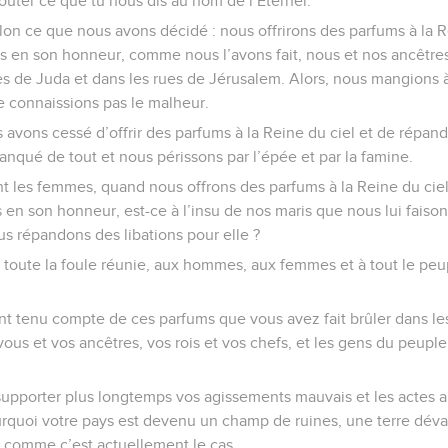
uter ce que tu nous dis au nom de l’Eternel.
lon ce que nous avons décidé : nous offrirons des parfums à la R
s en son honneur, comme nous l’avons fait, nous et nos ancêtres,
lles de Juda et dans les rues de Jérusalem. Alors, nous mangions 
e connaissions pas le malheur.
avons cessé d’offrir des parfums à la Reine du ciel et de répand
qué de tout et nous périssons par l’épée et par la famine.
ent les femmes, quand nous offrons des parfums à la Reine du cie
 en son honneur, est-ce à l’insu de nos maris que nous lui faison
s répandons des libations pour elle ?
 toute la foule réunie, aux hommes, aux femmes et à tout le peupl
t tenu compte de ces parfums que vous avez fait brûler dans les
ous et vos ancêtres, vos rois et vos chefs, et les gens du peuple ;
 supporter plus longtemps vos agissements mauvais et les actes
rquoi votre pays est devenu un champ de ruines, une terre déva
, comme c’est actuellement le cas.