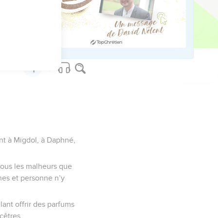
ed worldwide.
nt à Migdol, à Daphné,
tous les malheurs que
uines et personne n’y
lant offrir des parfums
cêtres.