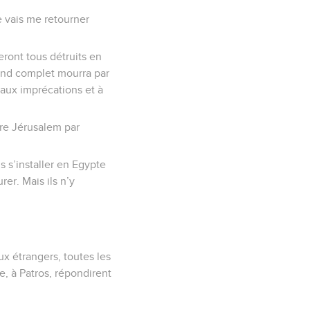
e vais me retourner
seront tous détruits en
rand complet mourra par
, aux imprécations et à
tre Jérusalem par
s s’installer en Egypte
er. Mais ils n’y
x étrangers, toutes les
, à Patros, répondirent