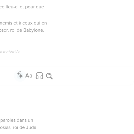
ce lieu-ci et pour que
ennemis et à ceux qui en
osor, roi de Babylone,
ed worldwide.
s paroles dans un
sias, roi de Juda :