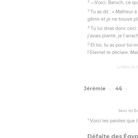
2
—Voici, Baruch, ce que
3
Tu as dit : « Malheur à
gémir et je ne trouve pl
4
Tu lui diras donc ceci 
j’avais planté, je l’arrac
5
Et toi, tu as pour toi
l’Eternel le déclare. Mai
La Bible Du 
Jérémie
46
Seuls les É
1
Voici les paroles que 
Défaite des Égyp