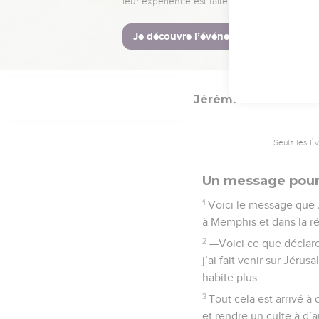
Egyptiens.
La Bible Du 
Jérémie
44
Seuls les É
Un message pour
1
Voici le message que 
à Memphis et dans la ré
2
—Voici ce que déclare
j’ai fait venir sur Jéru
habite plus.
3
Tout cela est arrivé à 
et rendre un culte à d’a