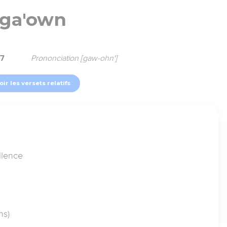
ga'own
47
Prononciation [gaw-ohn']
oir les versets relatifs
llence
ns)