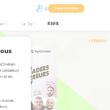
Faire un don
ien ?
Le Top
FERMER
nous
opChrétien
utilisateur)
n et les
:
 du monde…
eurs.