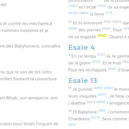
profondeurs
de la pouss
raël.
03068
01926
et l’éclat
de sa maj
06206
08800
0776
la terre
.
21
0935
08800
Et ils entreront
dan
s et contre les méchants à
05585
05553
06
des pierres
, Pour
es hommes insolents et je
01347
de sa majesté
, Quand il
Esaïe 4
ure des Babyloniens, connaîtra
2
03117
En ce temps
-là, le ger
03519
065
de la gloire
, Et le fruit
06413
Pour les réchappés
d’Isra
si que le son de tes luths.
Esaïe 13
henilles forment ta couverture.
11
06485
08804
Je punirai
le mon
05771
leurs iniquités
; Je ferai 
gant Moab, son arrogance, son
08213
08686
j’abattrai
l’arroganc
19
0894
Et Babylone
, l’ornemen
03778
Chaldéens
, Sera comm
écision pour briser l'orgueil de
04114
.