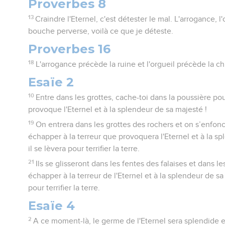
Proverbes 8
13
Craindre l'Eternel, c'est détester le mal. L'arrogance, l'
bouche perverse, voilà ce que je déteste.
Proverbes 16
18
L'arrogance précède la ruine et l'orgueil précède la ch
Esaïe 2
10
Entre dans les grottes, cache-toi dans la poussière po
provoque l'Eternel et à la splendeur de sa majesté !
19
On entrera dans les grottes des rochers et on s’enfon
échapper à la terreur que provoquera l'Eternel et à la s
il se lèvera pour terrifier la terre.
21
Ils se glisseront dans les fentes des falaises et dans l
échapper à la terreur de l'Eternel et à la splendeur de sa
pour terrifier la terre.
Esaïe 4
2
A ce moment-là, le germe de l'Eternel sera splendide et 