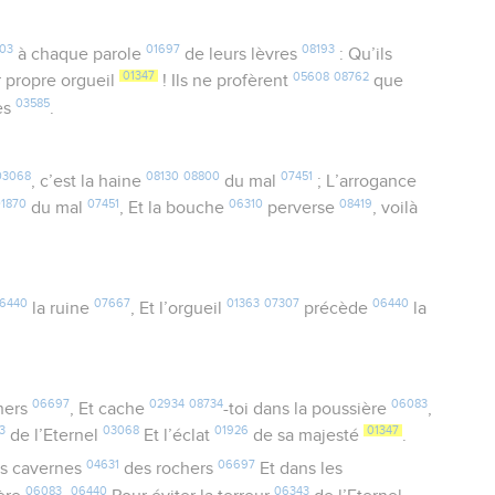
03
01697
08193
à chaque parole
de leurs lèvres
: Qu’ils
01347
05608
08762
 propre orgueil
! Ils ne profèrent
que
03585
es
.
03068
08130
08800
07451
, c’est la haine
du mal
; L’arrogance
01870
07451
06310
08419
du mal
, Et la bouche
perverse
, voilà
6440
07667
01363
07307
06440
la ruine
, Et l’orgueil
précède
la
06697
02934
08734
06083
hers
, Et cache
-toi dans la poussière
,
3
03068
01926
01347
de l’Eternel
Et l’éclat
de sa majesté
.
04631
06697
es cavernes
des rochers
Et dans les
06083
06440
06343