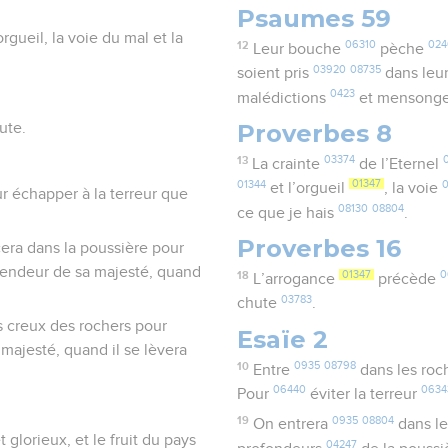
Psaumes 59
orgueil, la voie du mal et la
12
06310
024
Leur bouche
pèche
03920
08735
soient pris
dans leur
0423
malédictions
et mensong
Proverbes 8
ute.
13
03374
La crainte
de l’Eternel
01344
01347
et l’orgueil
, la voie
ur échapper à la terreur que
08130
08804
ce que je hais
.
Proverbes 16
cera dans la poussière pour
plendeur de sa majesté, quand
18
01347
0
L’arrogance
précède
03783
chute
.
es creux des rochers pour
Esaïe 2
 majesté, quand il se lèvera
10
0935
08798
Entre
dans les roc
06440
0634
Pour
éviter la terreur
19
0935
08804
On entrera
dans l
glorieux, et le fruit du pays
04247