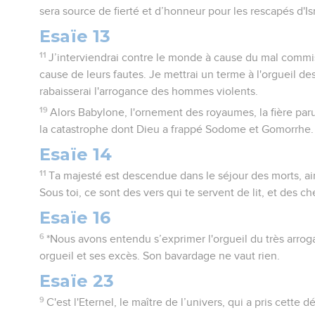
sera source de fierté et d’honneur pour les rescapés d'Is
Esaïe 13
11
J’interviendrai contre le monde à cause du mal commi
cause de leurs fautes. Je mettrai un terme à l'orgueil d
rabaisserai l'arrogance des hommes violents.
19
Alors Babylone, l'ornement des royaumes, la fière par
la catastrophe dont Dieu a frappé Sodome et Gomorrhe.
Esaïe 14
11
Ta majesté est descendue dans le séjour des morts, ain
Sous toi, ce sont des vers qui te servent de lit, et des c
Esaïe 16
6
*Nous avons entendu s’exprimer l'orgueil du très arro
orgueil et ses excès. Son bavardage ne vaut rien.
Esaïe 23
9
C'est l'Eternel, le maître de l’univers, qui a pris cette d