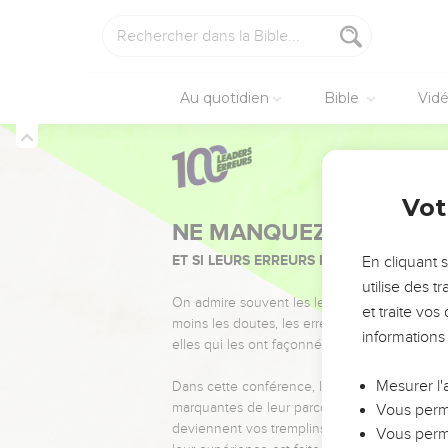
Au quotidien
Bible
Vid
Vot
NE MANQUEZ PAS L’ÉVÉ
ET SI LEURS ERREURS POUVAIENT VOUS 
En cliquant 
utilise des 
On admire souvent les leaders pour leurs réussi
et traite vo
moins les doutes, les erreurs et les saisons di
informations
elles qui les ont façonnés.
Mesurer l'
Dans cette conférence, leaders, entrepreneur
marquantes de leur parcours et les clés pour
Vous perme
deviennent vos tremplins. Que vous guidiez 
Vous perme