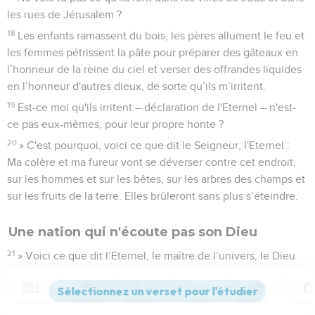
les rues de Jérusalem ?
18
Les enfants ramassent du bois, les pères allument le feu et
les femmes pétrissent la pâte pour préparer des gâteaux en
l’honneur de la reine du ciel et verser des offrandes liquides
en l’honneur d'autres dieux, de sorte qu’ils m’irritent.
19
Est-ce moi qu'ils irritent – déclaration de l'Eternel – n'est-
ce pas eux-mêmes, pour leur propre honte ?
20
» C'est pourquoi, voici ce que dit le Seigneur, l'Eternel :
Ma colère et ma fureur vont se déverser contre cet endroit,
sur les hommes et sur les bêtes, sur les arbres des champs et
sur les fruits de la terre. Elles brûleront sans plus s’éteindre.
Une nation qui n'écoute pas son Dieu
21
» Voici ce que dit l’Eternel, le maître de l’univers, le Dieu
d'Israël : Ajoutez vos holocaustes à vos sacrifices et mangez-
en la viande !
Contenus
Versions
Commentaires
Strong
Dictionnaire
22
En effet, je n'ai pas parlé avec vos ancêtres, je ne leur ai