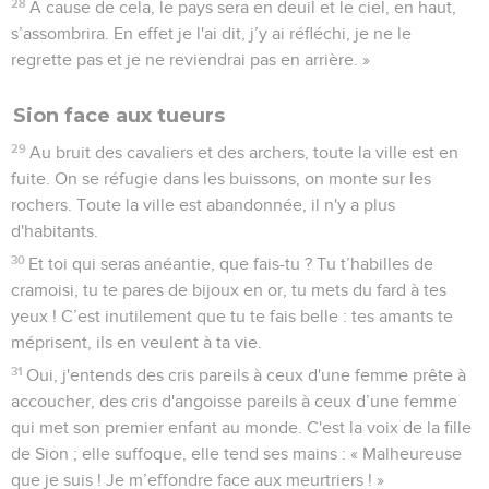
28
A cause de cela, le pays sera en deuil et le ciel, en haut,
s’assombrira. En effet je l'ai dit, j’y ai réfléchi, je ne le
regrette pas et je ne reviendrai pas en arrière. »
Sion face aux tueurs
29
Au bruit des cavaliers et des archers, toute la ville est en
fuite. On se réfugie dans les buissons, on monte sur les
rochers. Toute la ville est abandonnée, il n'y a plus
d'habitants.
30
Et toi qui seras anéantie, que fais-tu ? Tu t’habilles de
cramoisi, tu te pares de bijoux en or, tu mets du fard à tes
yeux ! C’est inutilement que tu te fais belle : tes amants te
méprisent, ils en veulent à ta vie.
31
Oui, j'entends des cris pareils à ceux d'une femme prête à
accoucher, des cris d'angoisse pareils à ceux d’une femme
qui met son premier enfant au monde. C'est la voix de la fille
de Sion ; elle suffoque, elle tend ses mains : « Malheureuse
que je suis ! Je m’effondre face aux meurtriers ! »