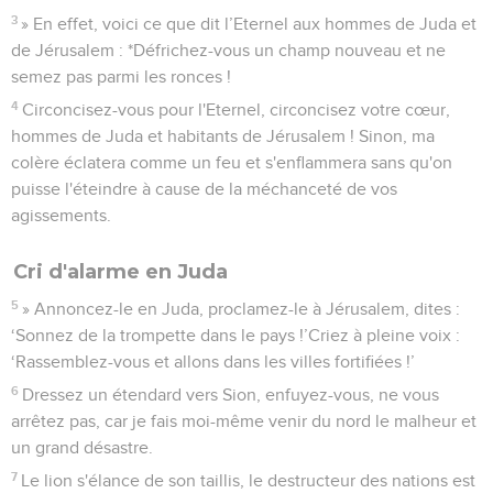
3
» En effet, voici ce que dit l’Eternel aux hommes de Juda et
de Jérusalem : *Défrichez-vous un champ nouveau et ne
semez pas parmi les ronces !
4
Circoncisez-vous pour l'Eternel, circoncisez votre cœur,
hommes de Juda et habitants de Jérusalem ! Sinon, ma
colère éclatera comme un feu et s'enflammera sans qu'on
puisse l'éteindre à cause de la méchanceté de vos
agissements.
Cri d'alarme en Juda
5
» Annoncez-le en Juda, proclamez-le à Jérusalem, dites :
‘Sonnez de la trompette dans le pays !’Criez à pleine voix :
‘Rassemblez-vous et allons dans les villes fortifiées !’
6
Dressez un étendard vers Sion, enfuyez-vous, ne vous
arrêtez pas, car je fais moi-même venir du nord le malheur et
un grand désastre.
7
Le lion s'élance de son taillis, le destructeur des nations est