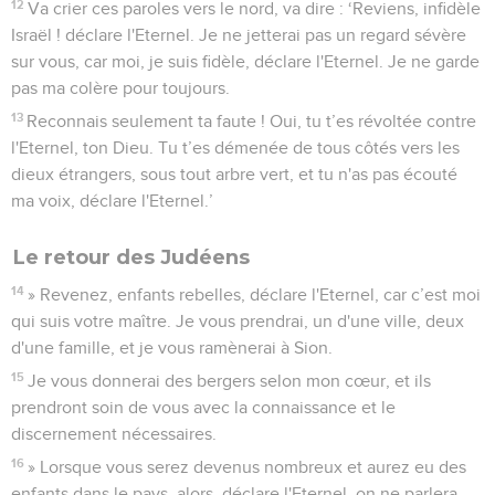
12
Va crier ces paroles vers le nord, va dire : ‘Reviens, infidèle
Israël ! déclare l'Eternel. Je ne jetterai pas un regard sévère
sur vous, car moi, je suis fidèle, déclare l'Eternel. Je ne garde
pas ma colère pour toujours.
13
Reconnais seulement ta faute ! Oui, tu t’es révoltée contre
l'Eternel, ton Dieu. Tu t’es démenée de tous côtés vers les
dieux étrangers, sous tout arbre vert, et tu n'as pas écouté
ma voix, déclare l'Eternel.’
Le retour des Judéens
14
» Revenez, enfants rebelles, déclare l'Eternel, car c’est moi
qui suis votre maître. Je vous prendrai, un d'une ville, deux
d'une famille, et je vous ramènerai à Sion.
15
Je vous donnerai des bergers selon mon cœur, et ils
prendront soin de vous avec la connaissance et le
discernement nécessaires.
16
» Lorsque vous serez devenus nombreux et aurez eu des
enfants dans le pays, alors, déclare l'Eternel, on ne parlera