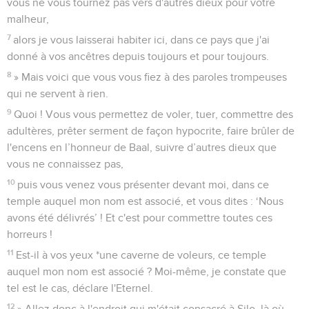
vous ne vous tournez pas vers d'autres dieux pour votre
malheur,
7
alors je vous laisserai habiter ici, dans ce pays que j'ai
donné à vos ancêtres depuis toujours et pour toujours.
8
» Mais voici que vous vous fiez à des paroles trompeuses
qui ne servent à rien.
9
Quoi ! Vous vous permettez de voler, tuer, commettre des
adultères, prêter serment de façon hypocrite, faire brûler de
l'encens en l’honneur de Baal, suivre d’autres dieux que
vous ne connaissez pas,
10
puis vous venez vous présenter devant moi, dans ce
temple auquel mon nom est associé, et vous dites : ‘Nous
avons été délivrés’ ! Et c'est pour commettre toutes ces
horreurs !
11
Est-il à vos yeux *une caverne de voleurs, ce temple
auquel mon nom est associé ? Moi-même, je constate que
tel est le cas, déclare l'Eternel.
12
» Allez donc à l'endroit qui m'était consacré à Silo, là où