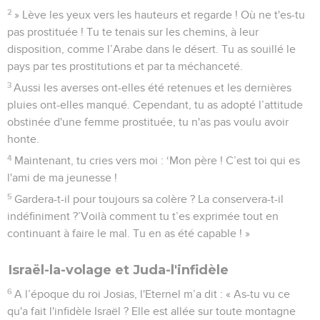
2
» Lève les yeux vers les hauteurs et regarde ! Où ne t'es-tu
pas prostituée ! Tu te tenais sur les chemins, à leur
disposition, comme l’Arabe dans le désert. Tu as souillé le
pays par tes prostitutions et par ta méchanceté.
3
Aussi les averses ont-elles été retenues et les dernières
pluies ont-elles manqué. Cependant, tu as adopté l’attitude
obstinée d'une femme prostituée, tu n'as pas voulu avoir
honte.
4
Maintenant, tu cries vers moi : ‘Mon père ! C’est toi qui es
l'ami de ma jeunesse !
5
Gardera-t-il pour toujours sa colère ? La conservera-t-il
indéfiniment ?’Voilà comment tu t’es exprimée tout en
continuant à faire le mal. Tu en as été capable ! »
Israël-la-volage et Juda-l'infidèle
6
A l’époque du roi Josias, l'Eternel m’a dit : « As-tu vu ce
qu'a fait l'infidèle Israël ? Elle est allée sur toute montagne