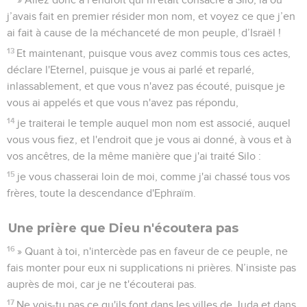
j’avais fait en premier résider mon nom, et voyez ce que j’en
ai fait à cause de la méchanceté de mon peuple, d’Israël !
13
Et maintenant, puisque vous avez commis tous ces actes,
déclare l'Eternel, puisque je vous ai parlé et reparlé,
inlassablement, et que vous n'avez pas écouté, puisque je
vous ai appelés et que vous n'avez pas répondu,
14
je traiterai le temple auquel mon nom est associé, auquel
vous vous fiez, et l'endroit que je vous ai donné, à vous et à
vos ancêtres, de la même manière que j'ai traité Silo :
15
je vous chasserai loin de moi, comme j'ai chassé tous vos
frères, toute la descendance d'Ephraïm.
Une prière que Dieu n'écoutera pas
16
» Quant à toi, n'intercède pas en faveur de ce peuple, ne
fais monter pour eux ni supplications ni prières. N’insiste pas
auprès de moi, car je ne t'écouterai pas.
17
Ne vois-tu pas ce qu'ils font dans les villes de Juda et dans