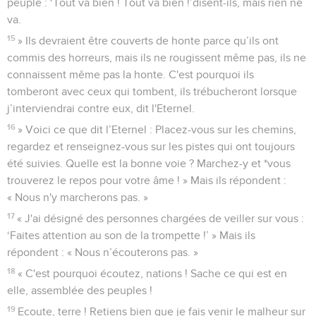
peuple : ‘Tout va bien ! Tout va bien !’disent-ils, mais rien ne
va.
15
» Ils devraient être couverts de honte parce qu’ils ont
commis des horreurs, mais ils ne rougissent même pas, ils ne
connaissent même pas la honte. C'est pourquoi ils
tomberont avec ceux qui tombent, ils trébucheront lorsque
j’interviendrai contre eux, dit l'Eternel.
16
» Voici ce que dit l’Eternel : Placez-vous sur les chemins,
regardez et renseignez-vous sur les pistes qui ont toujours
été suivies. Quelle est la bonne voie ? Marchez-y et *vous
trouverez le repos pour votre âme ! » Mais ils répondent :
« Nous n'y marcherons pas. »
17
« J'ai désigné des personnes chargées de veiller sur vous :
‘Faites attention au son de la trompette !’ » Mais ils
répondent : « Nous n’écouterons pas. »
18
« C'est pourquoi écoutez, nations ! Sache ce qui est en
elle, assemblée des peuples !
19
Ecoute, terre ! Retiens bien que je fais venir le malheur sur