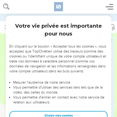
Segond 21
Votre vie privée est importante
Jérémie
3
pour nous
NE MANQUEZ PAS L’ÉVÉNEMENT
En cliquant sur le bouton « Accepter tous les cookies », vous
DE L’ANNÉE !
acceptez que TopChrétien utilise des traceurs (comme des
cookies ou l'identifiant unique de votre compte utilisateur) et
ET SI LEURS ERREURS POUVAIENT VOUS ÉVITER LES
traite vos données à caractère personnel (comme vos
VOTRES ?
données de navigation et les informations renseignées dans
votre compte utilisateur) dans les buts suivants :
On admire souvent les leaders pour leurs réussites, leur impact,
leur foi ou leur vision. Mais on voit moins les doutes, les erreurs
Mesurer l'audience de notre service
Vous permettre d'utiliser des services tiers tels que de la
et les saisons difficiles qu'ils ont traversés, alors même que ce
vidéo, des cartes du monde…
sont elles qui les ont façonnés.
Vous permettre d'entrer en contact avec notre service de
relation aux utilisateurs.
Dans cette conférence, leaders, entrepreneurs, et responsables
reviennent sur les erreurs marquantes de leur parcours et les
clés pour avancer avec plus de sagesse afin que leurs erreurs
Choisir mes cookies