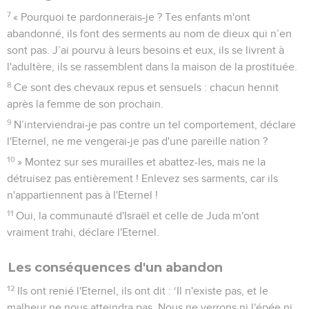
7
« Pourquoi te pardonnerais-je ? Tes enfants m'ont
abandonné, ils font des serments au nom de dieux qui n’en
sont pas. J’ai pourvu à leurs besoins et eux, ils se livrent à
l'adultère, ils se rassemblent dans la maison de la prostituée.
8
Ce sont des chevaux repus et sensuels : chacun hennit
après la femme de son prochain.
9
N’interviendrai-je pas contre un tel comportement, déclare
l'Eternel, ne me vengerai-je pas d'une pareille nation ?
10
» Montez sur ses murailles et abattez-les, mais ne la
détruisez pas entièrement ! Enlevez ses sarments, car ils
n'appartiennent pas à l'Eternel !
11
Oui, la communauté d'Israël et celle de Juda m'ont
vraiment trahi, déclare l'Eternel.
Les conséquences d'un abandon
12
Ils ont renié l'Eternel, ils ont dit : ‘Il n'existe pas, et le
malheur ne nous atteindra pas. Nous ne verrons ni l'épée ni