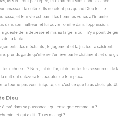
pas, ils s'en iront par l'épée, et expireront sans connaissance.
r amassent la colère ; ils ne crient pas quand Dieu les lie.
jeunesse, et leur vie est parmi les hommes voués à l'infamie.
ux dans son malheur, et lui ouvre l'oreille dans l'oppression.
de la gueule de la détresse et mis au large là où il n'y a point de gê
s de ta table.
jugements des méchants ; le jugement et la justice te saisiront.
olère, prends garde qu'elle ne t'enlève par le châtiment ; et une g
 tes richesses ? Non ; -ni de l'or, ni de toutes les ressources de 
la nuit qui enlèvera les peuples de leur place.
 te tourne pas vers l'iniquité, car c'est ce que tu as choisi plutôt 
de Dieu
e élevé dans sa puissance : qui enseigne comme lui ?
 chemin, et qui a dit : Tu as mal agi ?