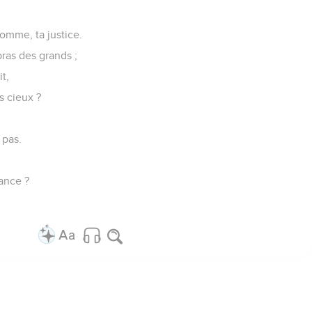
omme, ta justice.
ras des grands ;
t,
s cieux ?
 pas.
gance ?