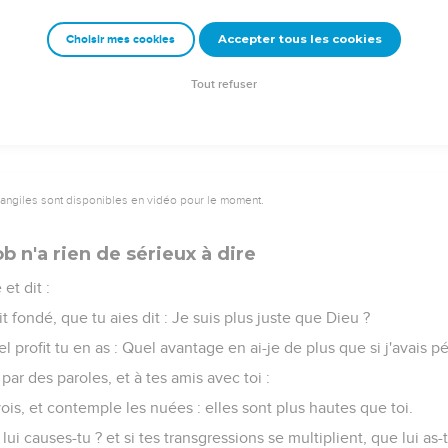
c connaissance, et ses paroles ne sont pas intelligentes ;
Accepter tous les cookies
Choisir mes cookies
fût éprouvé jusqu'au bout, parce qu'il a répondu à la manière d
péché la transgression ; il bat des mains parmi nous, et multiplie
Tout refuser
vangiles sont disponibles en vidéo pour le moment.
ob n'a rien de sérieux à dire
 et dit :
t fondé, que tu aies dit : Je suis plus juste que Dieu ?
 profit tu en as : Quel avantage en ai-je de plus que si j'avais p
 par des paroles, et à tes amis avec toi :
ois, et contemple les nuées : elles sont plus hautes que toi.
 lui causes-tu ? et si tes transgressions se multiplient, que lui as-t