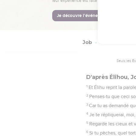
35
Job n'a pas parlé ave
36
Je voudrais que Job 
37
Car il a ajouté à son 
Job
35
Seuls les É
D'après Élihou, J
1
Et Élihu reprit la parole
2
Penses-tu que ceci soi
3
Car tu as demandé quel
4
Je te répliquerai, moi,
5
Regarde les cieux et v
6
Si tu pèches, quel tort