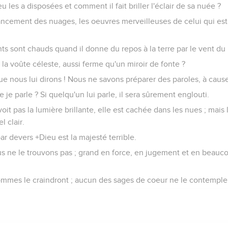
 les a disposées et comment il fait briller l'éclair de sa nuée ?
ncement des nuages, les oeuvres merveilleuses de celui qui est 
s sont chauds quand il donne du repos à la terre par le vent du 
 la voûte céleste, aussi ferme qu'un miroir de fonte ?
ue nous lui dirons ! Nous ne savons préparer des paroles, à caus
 je parle ? Si quelqu'un lui parle, il sera sûrement englouti.
it pas la lumière brillante, elle est cachée dans les nues ; mais 
l clair.
par devers +Dieu est la majesté terrible.
s ne le trouvons pas ; grand en force, en jugement et en beaucou
ommes le craindront ; aucun des sages de coeur ne le contemple