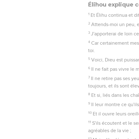
Élihou explique
1
Et Élihu continua et dit
2
Attends-moi un peu, et
3
J'apporterai de loin ce
4
Car certainement mes 
toi.
5
Voici, Dieu est puissa
6
Il ne fait pas vivre le
7
Il ne retire pas ses yeu
toujours, et ils sont éle
8
Et si, liés dans les ch
9
Il leur montre ce qu'il
10
Et il ouvre leurs oreil
11
S'ils écoutent et le s
agréables de la vie ;
12