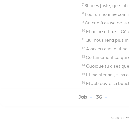
7
Si tu es juste, que lui
8
Pour un homme comme t
9
On crie à cause de la
10
Et on ne dit pas : Où
11
Qui nous rend plus ins
12
Alors on crie, et il 
13
Certainement ce qui e
14
Quoique tu dises que 
15
Et maintenant, si sa 
16
Et Job ouvre sa bouch
Job
36
Seuls les É