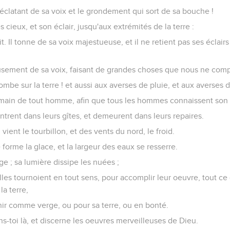
éclatant de sa voix et le grondement qui sort de sa bouche !
es cieux, et son éclair, jusqu'aux extrémités de la terre :
t. Il tonne de sa voix majestueuse, et il ne retient pas ses éclair
usement de sa voix, faisant de grandes choses que nous ne com
 Tombe sur la terre ! et aussi aux averses de pluie, et aux averses 
a main de tout homme, afin que tous les hommes connaissent son
trent dans leurs gîtes, et demeurent dans leurs repaires.
ient le tourbillon, et des vents du nord, le froid.
 forme la glace, et la largeur des eaux se resserre.
ge ; sa lumière dissipe les nuées ;
lles tournoient en tout sens, pour accomplir leur oeuvre, tout c
la terre,
venir comme verge, ou pour sa terre, ou en bonté.
ens-toi là, et discerne les oeuvres merveilleuses de Dieu.