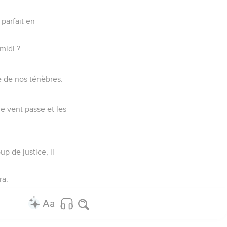
parfait en
midi ?
e de nos ténèbres.
le vent passe et les
p de justice, il
ra.