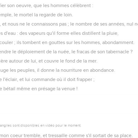
ifier son oeuvre, que les hommes célèbrent :
ple, le mortel la regarde de loin.
, et nous ne le connaissons pas ; le nombre de ses années, nul n
es d'eau : des vapeurs qu'il forme elles distillent la pluie,
couler ; ils tombent en gouttes sur les hommes, abondamment.
ndre le déploiement de la nuée, le fracas de son tabernacle ?
ière autour de lui, et couvre le fond de la mer.
 juge les peuples, il donne la nourriture en abondance.
 l'éclair, et lui commande où il doit frapper ;
le bétail même en présage la venue !
vangiles sont disponibles en vidéo pour le moment.
mon coeur tremble, et tressaille comme s'il sortait de sa place.