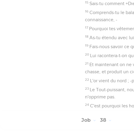
15
Sais-tu comment +Dieu
16
Comprends-tu le bala
connaissance, -
17
Pourquoi tes vêtement
18
As-tu étendu avec lui
19
Fais-nous savoir ce q
20
Lui racontera-t-on que
21
Et maintenant on ne vo
chasse, et produit un cie
22
L'or vient du nord ; -
23
Le Tout-puissant, nou
n'opprime pas.
24
C'est pourquoi les h
Job
38