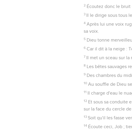
2
Écoutez donc le bruit 
3
Il le dirige sous tous l
4
Après lui une voix rugi
sa voix.
5
Dieu tonne merveille
6
Car il dit à la neige :
7
Il met un sceau sur l
8
Les bêtes sauvages ren
9
Des chambres du midi v
10
Au souffle de Dieu se
11
Il charge d'eau le nua
12
Et sous sa conduite e
sur la face du cercle de 
13
Soit qu'il les fasse 
14
Écoute ceci, Job ; ti