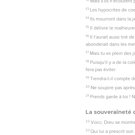
Mais s'ils n'écoutent 
13
Les hypocrites de coeu
14
Ils mourront dans la 
15
Il délivre le malheure
16
Il t'aurait aussi tiré 
abonderait dans les met
17
Mais tu es plein des 
18
Puisqu'il y a de la c
fera pas éviter.
19
Tiendra-t-il compte de
20
Ne soupire pas après 
21
Prends garde à toi ! Ne
La souveraineté 
22
Voici, Dieu se montr
23
Qui lui a prescrit son