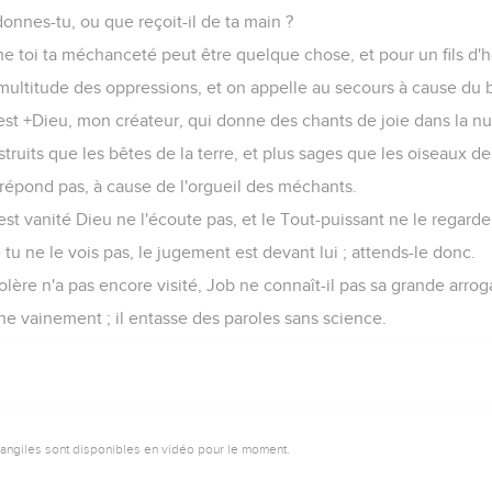
 donnes-tu, ou que reçoit-il de ta main ?
oi ta méchanceté peut être quelque chose, et pour un fils d'h
 multitude des oppressions, et on appelle au secours à cause du b
 est +Dieu, mon créateur, qui donne des chants de joie dans la nui
truits que les bêtes de la terre, et plus sages que les oiseaux de
ne répond pas, à cause de l'orgueil des méchants.
st vanité Dieu ne l'écoute pas, et le Tout-puissant ne le regarde
tu ne le vois pas, le jugement est devant lui ; attends-le donc.
colère n'a pas encore visité, Job ne connaît-il pas sa grande arro
e vainement ; il entasse des paroles sans science.
vangiles sont disponibles en vidéo pour le moment.