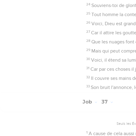
24
Souviens-toi de glor
25
Tout homme la contem
26
Voici, Dieu est grand
27
Car il attire les goutt
28
Que les nuages font 
29
Mais qui peut compre
30
Voici, il étend sa lum
31
Car par ces choses il
32
Il couvre ses mains de
33
Son bruit l'annonce, 
Job
37
Seuls les É
1
A cause de cela aussi 