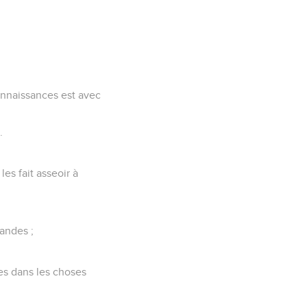
onnaissances est avec
.
 les fait asseoir à
randes ;
ées dans les choses