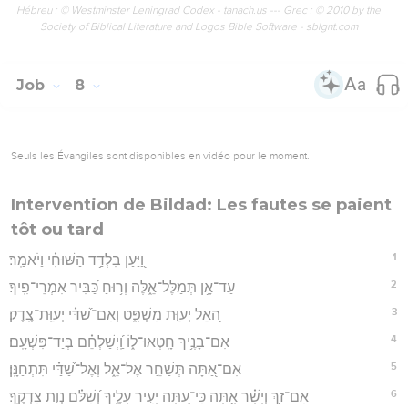
Hébreu : © Westminster Leningrad Codex - tanach.us --- Grec : © 2010 by the
Society of Biblical Literature and Logos Bible Software - sblgnt.com
Job
8
Seuls les Évangiles sont disponibles en vidéo pour le moment.
Intervention de Bildad: Les fautes se paient
tôt ou tard
1
וַ֭יַּעַן בִּלְדַּ֥ד הַשּׁוּחִ֗י וַיֹאמַֽר׃
2
עַד־אָ֥ן תְּמַלֶּל־אֵ֑לֶּה וְר֥וּחַ כַּ֝בִּיר אִמְרֵי־פִֽיךָ׃
3
הַ֭אֵל יְעַוֵּ֣ת מִשְׁפָּ֑ט וְאִם־שַׁ֝דַּ֗י יְעַוֵּֽת־צֶֽדֶק׃
4
אִם־בָּנֶ֥יךָ חָֽטְאוּ־ל֑וֹ וַֽ֝יְשַׁלְּחֵ֗ם בְּיַד־פִּשְׁעָֽם׃
5
אִם־אַ֭תָּה תְּשַׁחֵ֣ר אֶל־אֵ֑ל וְאֶל־שַׁ֝דַּ֗י תִּתְחַנָּֽן׃
6
אִם־זַ֥ךְ וְיָשָׁ֗ר אָ֥תָּה כִּי־עַ֭תָּה יָעִ֣יר עָלֶ֑יךָ וְ֝שִׁלַּ֗ם נְוַ֣ת צִדְקֶֽךָ׃