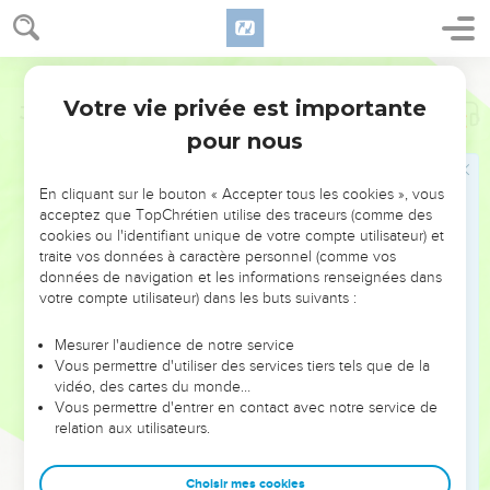
Votre vie privée est importante
Job
6
pour nous
NE MANQUEZ PAS L’ÉVÉNEMENT
En cliquant sur le bouton « Accepter tous les cookies », vous
DE L’ANNÉE !
acceptez que TopChrétien utilise des traceurs (comme des
cookies ou l'identifiant unique de votre compte utilisateur) et
ET SI LEURS ERREURS POUVAIENT VOUS ÉVITER LES
traite vos données à caractère personnel (comme vos
VOTRES ?
données de navigation et les informations renseignées dans
votre compte utilisateur) dans les buts suivants :
On admire souvent les leaders pour leurs réussites, leur impact,
leur foi ou leur vision. Mais on voit moins les doutes, les erreurs
Mesurer l'audience de notre service
Vous permettre d'utiliser des services tiers tels que de la
et les saisons difficiles qu'ils ont traversés, alors même que ce
vidéo, des cartes du monde…
sont elles qui les ont façonnés.
Vous permettre d'entrer en contact avec notre service de
relation aux utilisateurs.
Dans cette conférence, leaders, entrepreneurs, et responsables
reviennent sur les erreurs marquantes de leur parcours et les
clés pour avancer avec plus de sagesse afin que leurs erreurs
Choisir mes cookies