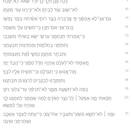
כָּלָ֣ה עָ֭נָן וַיֵּלַ֑ךְ כֵּ֥ן יוֹרֵ֥ד שְׁ֝א֗וֹל לֹ֣א יַעֲלֶֽה׃
10
לֹא־יָשׁ֣וּב ע֣וֹד לְבֵית֑וֹ וְלֹא־יַכִּירֶ֖נּוּ ע֣וֹד מְקֹמֽוֹ׃
11
גַּם־אֲנִי֮ לֹ֤א אֶחֱשָׂ֫ךְ פִּ֥י אֲ‍ֽ֭דַבְּרָה בְּצַ֣ר רוּחִ֑י אָ֝שִׂ֗יחָה בְּמַ֣ר נַפְשִֽׁי׃
12
הֲ‍ֽיָם־אָ֭נִי אִם־תַּנִּ֑ין כִּֽי־תָשִׂ֖ים עָלַ֣י מִשְׁמָֽר׃
13
כִּֽי־אָ֭מַרְתִּי תְּנַחֲמֵ֣נִי עַרְשִׂ֑י יִשָּׂ֥א בְ֝שִׂיחִ֗י מִשְׁכָּבִֽי׃
14
וְחִתַּתַּ֥נִי בַחֲלֹמ֑וֹת וּֽמֵחֶזְיֹנ֥וֹת תְּבַעֲתַֽנִּי׃
15
וַתִּבְחַ֣ר מַחֲנָ֣ק נַפְשִׁ֑י מָ֝֗וֶת מֵֽעַצְמוֹתָֽי׃
16
מָ֭אַסְתִּי לֹא־לְעֹלָ֣ם אֶֽחְיֶ֑ה חֲדַ֥ל מִ֝מֶּ֗נִּי כִּי־הֶ֥בֶל יָמָֽי׃
17
מָֽה־אֱ֭נוֹשׁ כִּ֣י תְגַדְּלֶ֑נּוּ וְכִי־תָשִׁ֖ית אֵלָ֣יו לִבֶּֽךָ׃
18
וַתִּפְקְדֶ֥נּוּ לִבְקָרִ֑ים לִ֝רְגָעִ֗ים תִּבְחָנֶֽנּוּ׃
19
כַּ֭מָּה לֹא־תִשְׁעֶ֣ה מִמֶּ֑נִּי לֹֽא־תַ֝רְפֵּ֗נִי עַד־בִּלְעִ֥י רֻקִּֽי׃
20
חָטָ֡אתִי מָ֤ה אֶפְעַ֨ל ׀ לָךְ֮ נֹצֵ֪ר הָאָ֫דָ֥ם לָ֤מָה שַׂמְתַּ֣נִי לְמִפְגָּ֣ע לָ֑ךְ
וָאֶהְיֶ֖ה עָלַ֣י לְמַשָּֽׂא׃
21
וּמֶ֤ה ׀ לֹא־תִשָּׂ֣א פִשְׁעִי֮ וְתַעֲבִ֪יר אֶת־עֲוֺ֫נִ֥י כִּֽי־עַ֭תָּה לֶעָפָ֣ר אֶשְׁכָּ֑ב
וְשִׁ֖חֲרְתַּ֣נִי וְאֵינֶֽנִּי׃