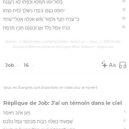
32
בְּֽלֹא־י֭וֹמוֹ תִּמָּלֵ֑א וְ֝כִפָּת֗וֹ לֹ֣א רַעֲנָֽנָה׃
33
יַחְמֹ֣ס כַּגֶּ֣פֶן בִּסְר֑וֹ וְיַשְׁלֵ֥ךְ כַּ֝זַּ֗יִת נִצָּתֽוֹ׃
34
כִּֽי־עֲדַ֣ת חָנֵ֣ף גַּלְמ֑וּד וְ֝אֵ֗שׁ אָכְלָ֥ה אָֽהֳלֵי־שֹֽׁחַד׃
35
הָרֹ֣ה עָ֭מָל וְיָ֣לֹד אָ֑וֶן וּ֝בִטְנָ֗ם תָּכִ֥ין מִרְמָֽה׃
Hébreu : © Westminster Leningrad Codex - tanach.us --- Grec : © 2010 by the
Society of Biblical Literature and Logos Bible Software - sblgnt.com
Job
16
Seuls les Évangiles sont disponibles en vidéo pour le moment.
Réplique de Job: J'ai un témoin dans le ciel
1
וַיַּ֥עַן אִיּ֗וֹב וַיֹּאמַֽר׃
2
שָׁמַ֣עְתִּי כְאֵ֣לֶּה רַבּ֑וֹת מְנַחֲמֵ֖י עָמָ֣ל כֻּלְּכֶֽם׃
3