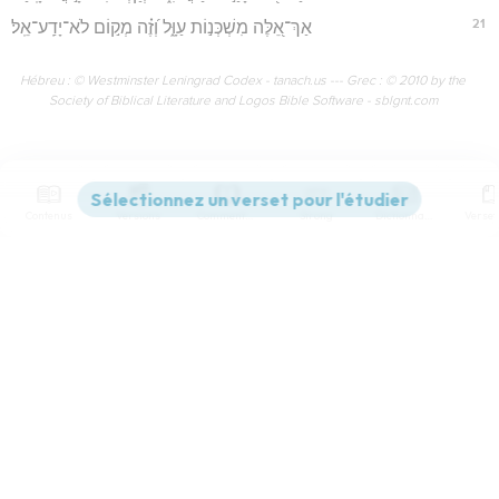
21
אַךְ־אֵ֭לֶּה מִשְׁכְּנ֣וֹת עַוָּ֑ל וְ֝זֶ֗ה מְק֣וֹם לֹא־יָדַֽע־אֵֽל׃
Hébreu : © Westminster Leningrad Codex - tanach.us --- Grec : © 2010 by the
Society of Biblical Literature and Logos Bible Software - sblgnt.com
Contenus
Versions
Commentaires
Strong
Dictionnaire
Paramètres de lecture
Afficher les numéros de versets
Mode dyslexique
Désactivé
Simple
Coul
eur
Hébreu / Grec - Texte original