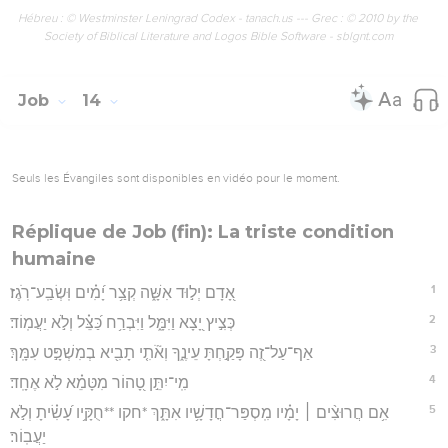
Hébreu : © Westminster Leningrad Codex - tanach.us --- Grec : © 2010 by the
Society of Biblical Literature and Logos Bible Software - sblgnt.com
Job
14
Seuls les Évangiles sont disponibles en vidéo pour le moment.
Réplique de Job (fin): La triste condition
humaine
1
אָ֭דָם יְל֣וּד אִשָּׁ֑ה קְצַ֥ר יָ֝מִ֗ים וּֽשְׂבַֽע־רֹֽגֶז׃
2
כְּצִ֣יץ יָ֭צָא וַיִּמָּ֑ל וַיִּבְרַ֥ח כַּ֝צֵּ֗ל וְלֹ֣א יַעֲמֽוֹד׃
3
אַף־עַל־זֶ֭ה פָּקַ֣חְתָּ עֵינֶ֑ךָ וְאֹ֘תִ֤י תָבִ֖יא בְמִשְׁפָּ֣ט עִמָּֽךְ׃
4
מִֽי־יִתֵּ֣ן טָ֭הוֹר מִטָּמֵ֗א לֹ֣א אֶחָֽד׃
5
אִ֥ם חֲרוּצִ֨ים ׀ יָמָ֗יו מִֽסְפַּר־חֳדָשָׁ֥יו אִתָּ֑ךְ *חקו **חֻקָּ֥יו עָ֝שִׂ֗יתָ וְלֹ֣א
יַעֲבֽוֹר׃