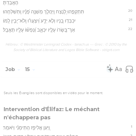
הֶאֱבַֽדְתָּ׃
20
תִּתְקְפֵ֣הוּ לָ֭נֶצַח וַֽיַּהֲלֹ֑ךְ מְשַׁנֶּ֥ה פָ֝נָ֗יו וַֽתְּשַׁלְּחֵֽהוּ׃
21
יִכְבְּד֣וּ בָ֭נָיו וְלֹ֣א יֵדָ֑ע וְ֝יִצְעֲר֗וּ וְֽלֹא־יָבִ֥ין לָֽמוֹ׃
22
אַךְ־בְּ֭שָׂרוֹ עָלָ֣יו יִכְאָ֑ב וְ֝נַפְשׁ֗וֹ עָלָ֥יו תֶּאֱבָֽל׃
Hébreu : © Westminster Leningrad Codex - tanach.us --- Grec : © 2010 by the
Society of Biblical Literature and Logos Bible Software - sblgnt.com
Job
15
Seuls les Évangiles sont disponibles en vidéo pour le moment.
Intervention d'Élifaz: Le méchant
n'échappera pas
1
וַ֭יַּעַן אֱלִיפַ֥ז הַֽתֵּימָנִ֗י וַיֹּאמַֽר׃
2