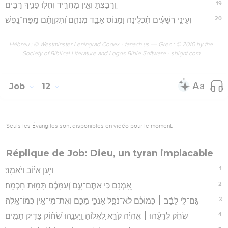
19
וְֽ֭רָבַצְתָּ וְאֵ֣ין מַחֲרִ֑יד וְחִלּ֖וּ פָנֶ֣יךָ רַבִּֽים׃
20
וְעֵינֵ֥י רְשָׁעִ֗ים תִּ֫כְלֶ֥ינָה וּ֭מָנוֹס אָבַ֣ד מִנְהֶ֑ם וְ֝תִקְוָתָ֗ם מַֽפַּח־נָֽפֶשׁ׃
Hébreu : © Westminster Leningrad Codex - tanach.us --- Grec : © 2010 by the
Society of Biblical Literature and Logos Bible Software - sblgnt.com
Job
12
Seuls les Évangiles sont disponibles en vidéo pour le moment.
Réplique de Job: Dieu, un tyran implacable
1
וַיַּ֥עַן אִיּ֗וֹב וַיֹּאמַֽר׃
2
אָ֭מְנָם כִּ֣י אַתֶּם־עָ֑ם וְ֝עִמָּכֶ֗ם תָּמ֥וּת חָכְמָֽה׃
3
גַּם־לִ֤י לֵבָ֨ב ׀ כְּֽמוֹכֶ֗ם לֹא־נֹפֵ֣ל אָנֹכִ֣י מִכֶּ֑ם וְאֶת־מִי־אֵ֥ין כְּמוֹ־אֵֽלֶּה׃
4
שְׂחֹ֤ק לְרֵעֵ֨הוּ ׀ אֶֽהְיֶ֗ה קֹרֵ֣א לֶ֭אֱלוֹהַּ וַֽיַּעֲנֵ֑הוּ שְׂ֝ח֗וֹק צַדִּ֥יק תָּמִֽים׃