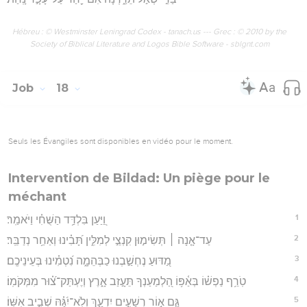
Hébreu : © Westminster Leningrad Codex - tanach.us --- Grec : © 2010 by the
Society of Biblical Literature and Logos Bible Software - sblgnt.com
Job
18
Seuls les Évangiles sont disponibles en vidéo pour le moment.
Intervention de Bildad: Un piège pour le
méchant
1
וַ֭יַּעַן בִּלְדַּ֥ד הַשֻּׁחִ֗י וַיֹּאמַֽר׃
2
עַד־אָ֤נָה ׀ תְּשִׂימ֣וּן קִנְצֵ֣י לְמִלִּ֑ין תָּ֝בִ֗ינוּ וְאַחַ֥ר נְדַבֵּֽר׃
3
מַ֭דּוּעַ נֶחְשַׁ֣בְנוּ כַבְּהֵמָ֑ה נִ֝טְמִ֗ינוּ בְּעֵינֵיכֶֽם׃
4
טֹֽרֵ֥ף נַפְשׁ֗וֹ בְּאַ֫פּ֥וֹ הַ֭לְמַעַנְךָ תֵּעָ֣זַב אָ֑רֶץ וְיֶעְתַּק־צ֝֗וּר מִמְּקֹמֽוֹ׃
5
גַּ֤ם א֣וֹר רְשָׁעִ֣ים יִדְעָ֑ךְ וְלֹֽא־יִ֝גַּ֗הּ שְׁבִ֣יב אִשּֽׁוֹ׃