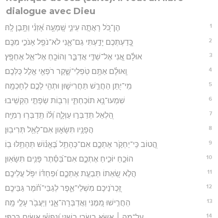
dialogue avec Dieu
1
הֶן־כֹּ֭ל רָאֲתָ֣ה עֵינִ֑י שָֽׁמְעָ֥ה אָ֝זְנִ֗י וַתָּ֥בֶן לָֽהּ׃
2
כְּֽ֭דַעְתְּכֶם יָדַ֣עְתִּי גַם־אָ֑נִי לֹא־נֹפֵ֖ל אָנֹכִ֣י מִכֶּֽם׃
3
אוּלָ֗ם אֲ֭נִי אֶל־שַׁדַּ֣י אֲדַבֵּ֑ר וְהוֹכֵ֖חַ אֶל־אֵ֣ל אֶחְפָּֽץ׃
4
וְֽאוּלָ֗ם אַתֶּ֥ם טֹֽפְלֵי־שָׁ֑קֶר רֹפְאֵ֖י אֱלִ֣ל כֻּלְּכֶֽם׃
5
מִֽי־יִ֭תֵּן הַחֲרֵ֣שׁ תַּחֲרִישׁ֑וּן וּתְהִ֖י לָכֶ֣ם לְחָכְמָֽה׃
6
שִׁמְעוּ־נָ֥א תוֹכַחְתִּ֑י וְרִב֖וֹת שְׂפָתַ֣י הַקְשִֽׁיבוּ׃
7
הַ֭לְאֵל תְּדַבְּר֣וּ עַוְלָ֑ה וְ֝ל֗וֹ תְּֽדַבְּר֥וּ רְמִיָּֽה׃
8
הֲפָנָ֥יו תִּשָּׂא֑וּן אִם־לָאֵ֥ל תְּרִיבֽוּן׃
9
הֲ֭טוֹב כִּֽי־יַחְקֹ֣ר אֶתְכֶ֑ם אִם־כְּהָתֵ֥ל בֶּ֝אֱנ֗וֹשׁ תְּהָתֵ֥לּוּ בֽוֹ׃
10
הוֹכֵ֣חַ יוֹכִ֣יחַ אֶתְכֶ֑ם אִם־בַּ֝סֵּ֗תֶר פָּנִ֥ים תִּשָּׂאֽוּן׃
11
הֲלֹ֣א שְׂ֭אֵתוֹ תְּבַעֵ֣ת אֶתְכֶ֑ם וּ֝פַחְדּ֗וֹ יִפֹּ֥ל עֲלֵיכֶֽם׃
12
זִֽ֭כְרֹנֵיכֶם מִשְׁלֵי־אֵ֑פֶר לְגַבֵּי־חֹ֝֗מֶר גַּבֵּיכֶֽם׃
13
הַחֲרִ֣ישׁוּ מִ֭מֶּנִּי וַאֲדַבְּרָה־אָ֑נִי וְיַעֲבֹ֖ר עָלַ֣י מָֽה׃
14
עַל־מָ֤ה ׀ אֶשָּׂ֣א בְשָׂרִ֣י בְשִׁנָּ֑י וְ֝נַפְשִׁ֗י אָשִׂ֥ים בְּכַפִּֽי׃