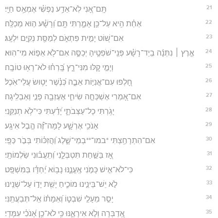
21
תָּֽם־אָ֭נִי לֹֽא־אֵדַ֥ע נַפְשִׁ֗י אֶמְאַ֥ס חַיָּֽי׃
22
אַחַ֗ת הִ֥יא עַל־כֵּ֥ן אָמַ֑רְתִּי תָּ֥ם וְ֝רָשָׁ֗ע ה֣וּא מְכַלֶּֽה׃
23
אִם־שׁ֭וֹט יָמִ֣ית פִּתְאֹ֑ם לְמַסַּ֖ת נְקִיִּ֣ם יִלְעָֽג׃
24
אֶ֤רֶץ ׀ נִתְּנָ֬ה בְֽיַד־רָשָׁ֗ע פְּנֵֽי־שֹׁפְטֶ֥יהָ יְכַסֶּ֑ה אִם־לֹ֖א אֵפ֣וֹא מִי־הֽוּא׃
25
וְיָמַ֣י קַ֭לּוּ מִנִּי־רָ֑ץ בָּֽ֝רְח֗וּ לֹא־רָא֥וּ טוֹבָֽה׃
26
חָ֭לְפוּ עִם־אֳנִיּ֣וֹת אֵבֶ֑ה כְּ֝נֶ֗שֶׁר יָט֥וּשׂ עֲלֵי־אֹֽכֶל׃
27
אִם־אָ֭מְרִי אֶשְׁכְּחָ֣ה שִׂיחִ֑י אֶעֶזְבָ֖ה פָנַ֣י וְאַבְלִֽיגָה׃
28
יָגֹ֥רְתִּי כָל־עַצְּבֹתָ֑י יָ֝דַ֗עְתִּי כִּי־לֹ֥א תְנַקֵּֽנִי׃
29
אָנֹכִ֥י אֶרְשָׁ֑ע לָמָּה־זֶּ֝֗ה הֶ֣בֶל אִיגָֽע׃
30
אִם־הִתְרָחַ֥צְתִּי *במו־**בְמֵי־שָׁ֑לֶג וַ֝הֲזִכּ֗וֹתִי בְּבֹ֣ר כַּפָּֽי׃
31
אָ֭ז בַּשַּׁ֣חַת תִּטְבְּלֵ֑נִי וְ֝תִֽעֲב֗וּנִי שַׂלְמוֹתָֽי׃
32
כִּי־לֹא־אִ֣ישׁ כָּמֹ֣נִי אֶֽעֱנֶ֑נּוּ נָב֥וֹא יַ֝חְדָּ֗ו בַּמִּשְׁפָּֽט׃
33
לֹ֣א יֵשׁ־בֵּינֵ֣ינוּ מוֹכִ֑יחַ יָשֵׁ֖ת יָד֣וֹ עַל־שְׁנֵֽינוּ׃
34
יָסֵ֣ר מֵעָלַ֣י שִׁבְט֑וֹ וְ֝אֵמָת֗וֹ אַֽל־תְּבַעֲתַֽנִּי׃
35
אַֽ֭דַבְּרָה וְלֹ֣א אִירָאֶ֑נּוּ כִּ֥י לֹא־כֵ֥ן אָ֝נֹכִ֗י עִמָּדִֽי׃