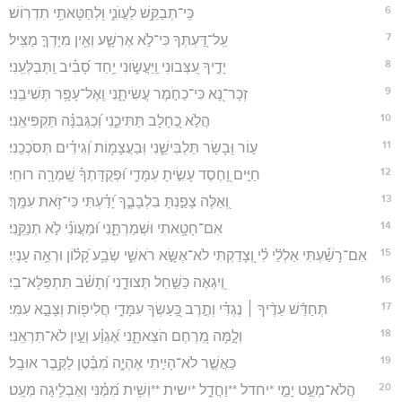
6
כִּֽי־תְבַקֵּ֥שׁ לַעֲוֺנִ֑י וּ֭לְחַטָּאתִ֥י תִדְרֽוֹשׁ׃
7
עַֽל־דַּ֭עְתְּךָ כִּי־לֹ֣א אֶרְשָׁ֑ע וְאֵ֖ין מִיָּדְךָ֣ מַצִּֽיל׃
8
יָדֶ֣יךָ עִ֭צְּבוּנִי וַֽיַּעֲשׂ֑וּנִי יַ֥חַד סָ֝בִ֗יב וַֽתְּבַלְּעֵֽנִי׃
9
זְכָר־נָ֭א כִּי־כַחֹ֣מֶר עֲשִׂיתָ֑נִי וְֽאֶל־עָפָ֥ר תְּשִׁיבֵֽנִי׃
10
הֲלֹ֣א כֶ֭חָלָב תַּתִּיכֵ֑נִי וְ֝כַגְּבִנָּ֗ה תַּקְפִּיאֵֽנִי׃
11
ע֣וֹר וּ֭בָשָׂר תַּלְבִּישֵׁ֑נִי וּֽבַעֲצָמ֥וֹת וְ֝גִידִ֗ים תְּסֹכְכֵֽנִי׃
12
חַיִּ֣ים וָ֭חֶסֶד עָשִׂ֣יתָ עִמָּדִ֑י וּ֝פְקֻדָּתְךָ֗ שָֽׁמְרָ֥ה רוּחִֽי׃
13
וְ֭אֵלֶּה צָפַ֣נְתָּ בִלְבָבֶ֑ךָ יָ֝דַ֗עְתִּי כִּי־זֹ֥את עִמָּֽךְ׃
14
אִם־חָטָ֥אתִי וּשְׁמַרְתָּ֑נִי וּ֝מֵעֲוֺנִ֗י לֹ֣א תְנַקֵּֽנִי׃
15
אִם־רָשַׁ֡עְתִּי אַלְלַ֬י לִ֗י וְ֭צָדַקְתִּי לֹא־אֶשָּׂ֣א רֹאשִׁ֑י שְׂבַ֥ע קָ֝ל֗וֹן וּרְאֵ֥ה עָנְיִֽי׃
16
וְ֭יִגְאֶה כַּשַּׁ֣חַל תְּצוּדֵ֑נִי וְ֝תָשֹׁ֗ב תִּתְפַּלָּא־בִֽי׃
17
תְּחַדֵּ֬שׁ עֵדֶ֨יךָ ׀ נֶגְדִּ֗י וְתֶ֣רֶב כַּֽ֭עַשְׂךָ עִמָּדִ֑י חֲלִיפ֖וֹת וְצָבָ֣א עִמִּֽי׃
18
וְלָ֣מָּה מֵ֭רֶחֶם הֹצֵאתָ֑נִי אֶ֝גְוַ֗ע וְעַ֣יִן לֹא־תִרְאֵֽנִי׃
19
כַּאֲשֶׁ֣ר לֹא־הָיִ֣יתִי אֶהְיֶ֑ה מִ֝בֶּ֗טֶן לַקֶּ֥בֶר אוּבָֽל׃
20
הֲלֹא־מְעַ֣ט יָמַ֣י *יחדל **וַחֲדָ֑ל *ישית **וְשִׁ֥ית מִ֝מֶּ֗נִּי וְאַבְלִ֥יגָה מְּעָֽט׃