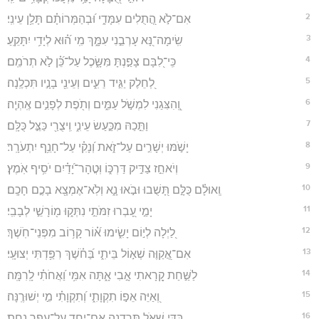
2
אִם־לֹ֣א הֲ֭תֻלִים עִמָּדִ֑י וּ֝בְהַמְּרוֹתָ֗ם תָּלַ֥ן עֵינִֽי׃
3
שִֽׂימָה־נָּ֭א עָרְבֵ֣נִי עִמָּ֑ךְ מִֽי ה֝֗וּא לְיָדִ֥י יִתָּקֵֽעַ׃
4
כִּֽי־לִ֭בָּם צָפַ֣נְתָּ מִּשָּׂ֑כֶל עַל־כֵּ֝֗ן לֹ֣א תְרֹמֵֽם׃
5
לְ֭חֵלֶק יַגִּ֣יד רֵעִ֑ים וְעֵינֵ֖י בָנָ֣יו תִּכְלֶֽנָה׃
6
וְֽ֭הִצִּגַנִי לִמְשֹׁ֣ל עַמִּ֑ים וְתֹ֖פֶת לְפָנִ֣ים אֶֽהְיֶֽה׃
7
וַתֵּ֣כַהּ מִכַּ֣עַשׂ עֵינִ֑י וִֽיצֻרַ֖י כַּצֵּ֣ל כֻּלָּֽם׃
8
יָשֹׁ֣מּוּ יְשָׁרִ֣ים עַל־זֹ֑את וְ֝נָקִ֗י עַל־חָנֵ֥ף יִתְעֹרָֽר׃
9
וְיֹאחֵ֣ז צַדִּ֣יק דַּרְכּ֑וֹ וּֽטֳהָר־יָ֝דַ֗יִם יֹסִ֥יף אֹֽמֶץ׃
10
וְֽאוּלָ֗ם כֻּלָּ֣ם תָּ֭שֻׁבוּ וּבֹ֣אוּ נָ֑א וְלֹֽא־אֶמְצָ֖א בָכֶ֣ם חָכָֽם׃
11
יָמַ֣י עָ֭בְרוּ זִמֹּתַ֣י נִתְּק֑וּ מ֖וֹרָשֵׁ֣י לְבָבִֽי׃
12
לַ֭יְלָה לְי֣וֹם יָשִׂ֑ימוּ א֝֗וֹר קָר֥וֹב מִפְּנֵי־חֹֽשֶׁךְ׃
13
אִם־אֲ֭קַוֶּה שְׁא֣וֹל בֵּיתִ֑י בַּ֝חֹ֗שֶׁךְ רִפַּ֥דְתִּי יְצוּעָֽי׃
14
לַשַּׁ֣חַת קָ֭רָאתִי אָ֣בִי אָ֑תָּה אִמִּ֥י וַ֝אֲחֹתִ֗י לָֽרִמָּֽה׃
15
וְ֭אַיֵּה אֵפ֣וֹ תִקְוָתִ֑י וְ֝תִקְוָתִ֗י מִ֣י יְשׁוּרֶֽנָּה׃
16
בַּדֵּ֣י שְׁאֹ֣ל תֵּרַ֑דְנָה אִם־יַ֖חַד עַל־עָפָ֣ר נָֽחַת׃