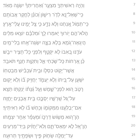
7
וְהָיָ֣ה רֵאשִׁיתְךָ֣ מִצְעָ֑ר וְ֝אַחֲרִיתְךָ֗ יִשְׂגֶּ֥ה מְאֹֽד׃
8
כִּֽי־שְׁאַל־נָ֭א לְדֹ֣ר רִישׁ֑וֹן וְ֝כוֹנֵ֗ן לְחֵ֣קֶר אֲבוֹתָֽם׃
9
כִּֽי־תְמ֣וֹל אֲ֭נַחְנוּ וְלֹ֣א נֵדָ֑ע כִּ֤י צֵ֖ל יָמֵ֣ינוּ עֲלֵי־אָֽרֶץ׃
10
הֲלֹא־הֵ֣ם י֭וֹרוּךָ יֹ֣אמְרוּ לָ֑ךְ וּ֝מִלִּבָּ֗ם יוֹצִ֥אוּ מִלִּֽים׃
11
הֲיִֽגְאֶה־גֹּ֭מֶא בְּלֹ֣א בִצָּ֑ה יִשְׂגֶּה־אָ֥חוּ בְלִי־מָֽיִם׃
12
עֹדֶ֣נּוּ בְ֭אִבּוֹ לֹ֣א יִקָּטֵ֑ף וְלִפְנֵ֖י כָל־חָצִ֣יר יִיבָֽשׁ׃
13
כֵּ֗ן אָ֭רְחוֹת כָּל־שֹׁ֣כְחֵי אֵ֑ל וְתִקְוַ֖ת חָנֵ֣ף תֹּאבֵֽד׃
14
אֲשֶׁר־יָק֥וֹט כִּסְל֑וֹ וּבֵ֥ית עַ֝כָּבִ֗ישׁ מִבְטַחֽוֹ׃
15
יִשָּׁעֵ֣ן עַל־בֵּ֭יתוֹ וְלֹ֣א יַעֲמֹ֑ד יַחֲזִ֥יק בּ֝֗וֹ וְלֹ֣א יָקֽוּם׃
16
רָטֹ֣ב ה֭וּא לִפְנֵי־שָׁ֑מֶשׁ וְעַ֥ל גַּ֝נָּת֗וֹ יֹֽנַקְתּ֥וֹ תֵצֵֽא׃
17
עַל־גַּ֭ל שָֽׁרָשָׁ֣יו יְסֻבָּ֑כוּ בֵּ֖ית אֲבָנִ֣ים יֶחֱזֶֽה׃
18
אִם־יְבַלְּעֶ֥נּוּ מִמְּקוֹמ֑וֹ וְכִ֥חֶשׁ בּ֝֗וֹ לֹ֣א רְאִיתִֽיךָ׃
19
הֶן־ה֭וּא מְשׂ֣וֹשׂ דַּרְכּ֑וֹ וּ֝מֵעָפָ֗ר אַחֵ֥ר יִצְמָֽחוּ׃
20
הֶן־אֵ֭ל לֹ֣א יִמְאַס־תָּ֑ם וְלֹֽא־יַ֝חֲזִ֗יק בְּיַד־מְרֵעִֽים׃
21
עַד־יְמַלֵּ֣ה שְׂח֣וֹק פִּ֑יךָ וּשְׂפָתֶ֥יךָ תְרוּעָֽה׃