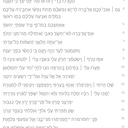
הֲקֵ֥ץ לְדִבְרֵי־ר֑וּחַ א֥וֹ מַה־יַּ֝מְרִֽיצְךָ֗ כִּ֣י תַעֲנֶֽה׃
4
גַּ֤ם ׀ אָנֹכִי֮ כָּכֶ֪ם אֲדַ֫בֵּ֥רָה ל֤וּ־יֵ֪שׁ נַפְשְׁכֶ֡ם תַּ֤חַת נַפְשִׁ֗י אַחְבִּ֣ירָה עֲלֵיכֶ֣ם
בְּמִלִּ֑ים וְאָנִ֥יעָה עֲ֝לֵיכֶ֗ם בְּמ֣וֹ רֹאשִֽׁי׃
5
אֲאַמִּצְכֶ֥ם בְּמוֹ־פִ֑י וְנִ֖יד שְׂפָתַ֣י יַחְשֹֽׂךְ׃
6
אִֽם־אֲ֭דַבְּרָה לֹא־יֵחָשֵׂ֣ךְ כְּאֵבִ֑י וְ֝אַחְדְּלָ֗ה מַה־מִנִּ֥י יַהֲלֹֽךְ׃
7
אַךְ־עַתָּ֥ה הֶלְאָ֑נִי הֲ֝שִׁמּ֗וֹתָ כָּל־עֲדָתִֽי׃
8
וַֽ֭תִּקְמְטֵנִי לְעֵ֣ד הָיָ֑ה וַיָּ֥קָם בִּ֥י כַ֝חֲשִׁ֗י בְּפָנַ֥י יַעֲנֶֽה׃
9
אַפּ֤וֹ טָרַ֨ף ׀ וַֽיִּשְׂטְמֵ֗נִי חָרַ֣ק עָלַ֣י בְּשִׁנָּ֑יו צָרִ֓י ׀ יִלְט֖וֹשׁ עֵינָ֣יו לִֽי׃
10
פָּעֲר֬וּ עָלַ֨י ׀ בְּפִיהֶ֗ם בְּ֭חֶרְפָּה הִכּ֣וּ לְחָיָ֑י יַ֝֗חַד עָלַ֥י יִתְמַלָּאֽוּן׃
11
יַסְגִּירֵ֣נִי אֵ֭ל אֶ֣ל עֲוִ֑יל וְעַל־יְדֵ֖י רְשָׁעִ֣ים יִרְטֵֽנִי׃
12
שָׁ֘לֵ֤ו הָיִ֨יתִי ׀ וַֽיְפַרְפְּרֵ֗נִי וְאָחַ֣ז בְּ֭עָרְפִּי וַֽיְפַצְפְּצֵ֑נִי וַיְקִימֵ֥נִי ל֝֗וֹ לְמַטָּרָֽה׃
13
יָ֘סֹ֤בּוּ עָלַ֨י ׀ רַבָּ֗יו יְפַלַּ֣ח כִּ֭לְיוֹתַי וְלֹ֣א יַחְמ֑וֹל יִשְׁפֹּ֥ךְ לָ֝אָ֗רֶץ מְרֵרָֽתִי׃
14
יִפְרְצֵ֣נִי פֶ֭רֶץ עַל־פְּנֵי־פָ֑רֶץ יָרֻ֖ץ עָלַ֣י כְּגִבּֽוֹר׃
15
שַׂ֣ק תָּ֭פַרְתִּי עֲלֵ֣י גִלְדִּ֑י וְעֹלַ֖לְתִּי בֶעָפָ֣ר קַרְנִֽי׃
16
פָּנַ֣י *חמרמרה **חֳ֭מַרְמְרוּ מִנִּי־בֶ֑כִי וְעַ֖ל עַפְעַפַּ֣י צַלְמָֽוֶת׃
17
עַ֭ל לֹא־חָמָ֣ס בְּכַפָּ֑י וּֽתְפִלָּתִ֥י זַכָּֽה׃