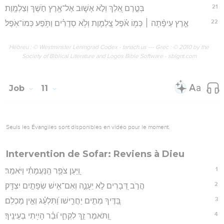
21
בְּטֶ֣רֶם אֵ֭לֵךְ וְלֹ֣א אָשׁ֑וּב אֶל־אֶ֖רֶץ חֹ֣שֶׁךְ וְצַלְמָֽוֶת׃
22
אֶ֤רֶץ עֵיפָ֨תָה ׀ כְּמ֥וֹ אֹ֗פֶל צַ֭לְמָוֶת וְלֹ֥א סְדָרִ֗ים וַתֹּ֥פַע כְּמוֹ־אֹֽפֶל׃
Hébreu : © Westminster Leningrad Codex - tanach.us --- Grec : © 2010 by the
Society of Biblical Literature and Logos Bible Software - sblgnt.com
Job
11
Seuls les Évangiles sont disponibles en vidéo pour le moment.
Intervention de Sofar: Reviens à Dieu
1
וַ֭יַּעַן צֹפַ֥ר הַֽנַּעֲמָתִ֗י וַיֹּאמַֽר׃
2
הֲרֹ֣ב דְּ֭בָרִים לֹ֣א יֵעָנֶ֑ה וְאִם־אִ֖ישׁ שְׂפָתַ֣יִם יִצְדָּֽק׃
3
בַּ֭דֶּיךָ מְתִ֣ים יַחֲרִ֑ישׁו וַ֝תִּלְעַ֗ג וְאֵ֣ין מַכְלִֽם׃
4
וַ֭תֹּאמֶר זַ֣ךְ לִקְחִ֑י וּ֝בַ֗ר הָיִ֥יתִי בְעֵינֶֽיךָ׃