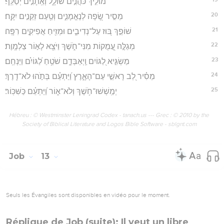
מוֹלִ֣יךְ כֹּהֲנִ֣ים שׁוֹלָ֑ל וְאֵֽתָנִ֣ים יְסַלֵּֽף׃
20
מֵסִ֣יר שָׂ֭פָה לְנֶאֱמָנִ֑ים וְטַ֖עַם זְקֵנִ֣ים יִקָּֽח׃
21
שׁוֹפֵ֣ךְ בּ֭וּז עַל־נְדִיבִ֑ים וּמְזִ֖יחַ אֲפִיקִ֣ים רִפָּֽה׃
22
מְגַלֶּ֣ה עֲ֭מֻקוֹת מִנִּי־חֹ֑שֶׁךְ וַיֹּצֵ֖א לָא֣וֹר צַלְמָֽוֶת׃
23
מַשְׂגִּ֣יא לַ֭גּוֹיִם וַֽיְאַבְּדֵ֑ם שֹׁטֵ֥חַ לַ֝גּוֹיִ֗ם וַיַּנְחֵֽם׃
24
מֵסִ֗יר לֵ֭ב רָאשֵׁ֣י עַם־הָאָ֑רֶץ וַ֝יַּתְעֵ֗ם בְּתֹ֣הוּ לֹא־דָֽרֶךְ׃
25
יְמַֽשְׁשׁוּ־חֹ֥שֶׁךְ וְלֹא־א֑וֹר וַ֝יַּתְעֵ֗ם כַּשִּׁכּֽוֹר׃
Hébreu : © Westminster Leningrad Codex - tanach.us --- Grec : © 2010 by the
Society of Biblical Literature and Logos Bible Software - sblgnt.com
Job
13
Seuls les Évangiles sont disponibles en vidéo pour le moment.
Réplique de Job (suite): Il veut un libre