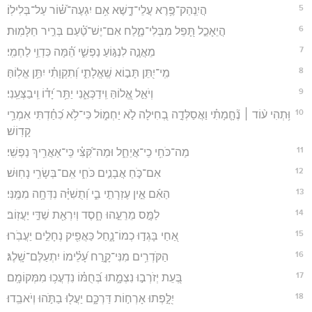
5
הֲיִֽנְהַק־פֶּ֥רֶא עֲלֵי־דֶ֑שֶׁא אִ֥ם יִגְעֶה־שּׁ֝֗וֹר עַל־בְּלִילֽוֹ׃
6
הֲיֵאָכֵ֣ל תָּ֭פֵל מִבְּלִי־מֶ֑לַח אִם־יֶשׁ־טַ֝֗עַם בְּרִ֣יר חַלָּמֽוּת׃
7
מֵאֲנָ֣ה לִנְגּ֣וֹעַ נַפְשִׁ֑י הֵ֝֗מָּה כִּדְוֵ֥י לַחְמִֽי׃
8
מִֽי־יִ֭תֵּן תָּב֣וֹא שֶֽׁאֱלָתִ֑י וְ֝תִקְוָתִ֗י יִתֵּ֥ן אֱלֽוֹהַּ׃
9
וְיֹאֵ֣ל אֱ֭לוֹהַּ וִֽידַכְּאֵ֑נִי יַתֵּ֥ר יָ֝ד֗וֹ וִֽיבַצְּעֵֽנִי׃
10
וּ֥תְהִי ע֨וֹד ׀ נֶ֘חָ֤מָתִ֗י וַאֲסַלְּדָ֣ה בְ֭חִילָה לֹ֣א יַחְמ֑וֹל כִּי־לֹ֥א כִ֝חַ֗דְתִּי אִמְרֵ֥י
קָדֽוֹשׁ׃
11
מַה־כֹּחִ֥י כִֽי־אֲיַחֵ֑ל וּמַה־קִּ֝צִּ֗י כִּֽי־אַאֲרִ֥יךְ נַפְשִֽׁי׃
12
אִם־כֹּ֣חַ אֲבָנִ֣ים כֹּחִ֑י אִֽם־בְּשָׂרִ֥י נָחֽוּשׁ׃
13
הַאִ֬ם אֵ֣ין עֶזְרָתִ֣י בִ֑י וְ֝תֻשִׁיָּ֗ה נִדְּחָ֥ה מִמֶּֽנִּי׃
14
לַמָּ֣ס מֵרֵעֵ֣הוּ חָ֑סֶד וְיִרְאַ֖ת שַׁדַּ֣י יַעֲזֽוֹב׃
15
אַ֭חַי בָּגְד֣וּ כְמוֹ־נָ֑חַל כַּאֲפִ֖יק נְחָלִ֣ים יַעֲבֹֽרוּ׃
16
הַקֹּדְרִ֥ים מִנִּי־קָ֑רַח עָ֝לֵ֗ימוֹ יִתְעַלֶּם־שָֽׁלֶג׃
17
בְּ֭עֵת יְזֹרְב֣וּ נִצְמָ֑תוּ בְּ֝חֻמּ֗וֹ נִדְעֲכ֥וּ מִמְּקוֹמָֽם׃
18
יִ֭לָּ֣פְתוּ אָרְח֣וֹת דַּרְכָּ֑ם יַעֲל֖וּ בַתֹּ֣הוּ וְיֹאבֵֽדוּ׃