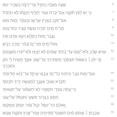
6
שְׁעֵ֣ה מֵעָלָ֣יו וְיֶחְדָּ֑ל עַד־יִ֝רְצֶ֗ה כְּשָׂכִ֥יר יוֹמֽוֹ׃
7
כִּ֤י יֵ֥שׁ לָעֵ֗ץ תִּ֫קְוָ֥ה אִֽם־יִ֭כָּרֵת וְע֣וֹד יַחֲלִ֑יף וְ֝יֹֽנַקְתּ֗וֹ לֹ֣א תֶחְדָּֽל׃
8
אִם־יַזְקִ֣ין בָּאָ֣רֶץ שָׁרְשׁ֑וֹ וּ֝בֶעָפָ֗ר יָמ֥וּת גִּזְעֽוֹ׃
9
מֵרֵ֣יחַ מַ֣יִם יַפְרִ֑חַ וְעָשָׂ֖ה קָצִ֣יר כְּמוֹ־נָֽטַע׃
10
וְגֶ֣בֶר יָ֭מוּת וַֽיֶּחֱלָ֑שׁ וַיִּגְוַ֖ע אָדָ֣ם וְאַיּֽוֹ׃
11
אָֽזְלוּ־מַ֭יִם מִנִּי־יָ֑ם וְ֝נָהָ֗ר יֶחֱרַ֥ב וְיָבֵֽשׁ׃
12
וְאִ֥ישׁ שָׁכַ֗ב וְֽלֹא־יָ֫ק֥וּם עַד־בִּלְתִּ֣י שָׁ֭מַיִם לֹ֣א יָקִ֑יצוּ וְלֹֽא־יֵ֝עֹ֗רוּ מִשְּׁנָתָֽם׃
13
מִ֤י יִתֵּ֨ן ׀ בִּשְׁא֬וֹל תַּצְפִּנֵ֗נִי תַּ֭סְתִּירֵנִי עַד־שׁ֣וּב אַפֶּ֑ךָ תָּ֤שִׁ֥ית לִ֖י חֹ֣ק
וְתִזְכְּרֵֽנִי׃
14
אִם־יָמ֥וּת גֶּ֗בֶר הֲיִ֫חְיֶ֥ה כָּל־יְמֵ֣י צְבָאִ֣י אֲיַחֵ֑ל עַד־בּ֝֗וֹא חֲלִיפָתִֽי׃
15
תִּ֭קְרָא וְאָנֹכִ֣י אֶֽעֱנֶ֑ךָּ לְֽמַעֲשֵׂ֖ה יָדֶ֣יךָ תִכְסֹֽף׃
16
כִּֽי־עַ֭תָּה צְעָדַ֣י תִּסְפּ֑וֹר לֹֽא־תִ֝שְׁמ֗וֹר עַל־חַטָּאתִֽי׃
17
חָתֻ֣ם בִּצְר֣וֹר פִּשְׁעִ֑י וַ֝תִּטְפֹּ֗ל עַל־עֲוֺנִֽי׃
18
וְ֭אוּלָם הַר־נוֹפֵ֣ל יִבּ֑וֹל וְ֝צ֗וּר יֶעְתַּ֥ק מִמְּקֹמֽוֹ׃
19
אֲבָנִ֤ים ׀ שָׁ֥חֲקוּ מַ֗יִם תִּשְׁטֹֽף־סְפִיחֶ֥יהָ עֲפַר־אָ֑רֶץ וְתִקְוַ֖ת אֱנ֣וֹשׁ