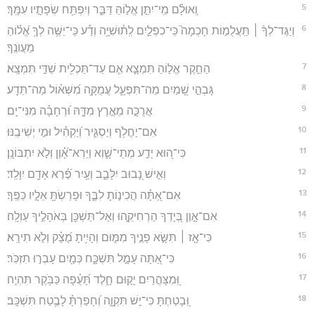
5
וְֽאוּלָ֗ם מִֽי־יִתֵּ֣ן אֱל֣וֹהַּ דַּבֵּ֑ר וְיִפְתַּ֖ח שְׂפָתָ֣יו עִמָּֽךְ׃
6
וְיַגֶּד־לְךָ֨ ׀ תַּֽעֲלֻמ֣וֹת חָכְמָה֮ כִּֽי־כִפְלַ֪יִם לְֽת֫וּשִׁיָּ֥ה וְדַ֡ע כִּֽי־יַשֶּׁ֥ה לְךָ֥ אֱ֝ל֗וֹהַ
מֵעֲוֺנֶֽךָ׃
7
הַחֵ֣קֶר אֱל֣וֹהַ תִּמְצָ֑א אִ֤ם עַד־תַּכְלִ֖ית שַׁדַּ֣י תִּמְצָֽא׃
8
גָּבְהֵ֣י שָׁ֭מַיִם מַה־תִּפְעָ֑ל עֲמֻקָּ֥ה מִ֝שְּׁא֗וֹל מַה־תֵּדָֽע׃
9
אֲרֻכָּ֣ה מֵאֶ֣רֶץ מִדָּ֑הּ וּ֝רְחָבָ֗ה מִנִּי־יָֽם׃
10
אִם־יַחֲלֹ֥ף וְיַסְגִּ֑יר וְ֝יַקְהִ֗יל וּמִ֣י יְשִׁיבֶֽנּוּ׃
11
כִּי־ה֭וּא יָדַ֣ע מְתֵי־שָׁ֑וְא וַיַּרְא־אָ֝֗וֶן וְלֹ֣א יִתְבּוֹנָֽן׃
12
וְאִ֣ישׁ נָ֭בוּב יִלָּבֵ֑ב וְעַ֥יִר פֶּ֝֗רֶא אָדָ֥ם יִוָּלֵֽד׃
13
אִם־אַ֭תָּ֗ה הֲכִינ֣וֹתָ לִבֶּ֑ךָ וּפָרַשְׂתָּ֖ אֵלָ֣יו כַּפֶּֽךָ׃
14
אִם־אָ֣וֶן בְּ֭יָדְךָ הַרְחִיקֵ֑הוּ וְאַל־תַּשְׁכֵּ֖ן בְּאֹהָלֶ֣יךָ עַוְלָֽה׃
15
כִּי־אָ֤ז ׀ תִּשָּׂ֣א פָנֶ֣יךָ מִמּ֑וּם וְהָיִ֥יתָ מֻ֝צָ֗ק וְלֹ֣א תִירָֽא׃
16
כִּי־אַ֭תָּה עָמָ֣ל תִּשְׁכָּ֑ח כְּמַ֖יִם עָבְר֣וּ תִזְכֹּֽר׃
17
וּֽ֭מִצָּהֳרַיִם יָק֣וּם חָ֑לֶד תָּ֝עֻ֗פָה כַּבֹּ֥קֶר תִּהְיֶֽה׃
18
וּֽ֭בָטַחְתָּ כִּי־יֵ֣שׁ תִּקְוָ֑ה וְ֝חָפַרְתָּ֗ לָבֶ֥טַח תִּשְׁכָּֽב׃