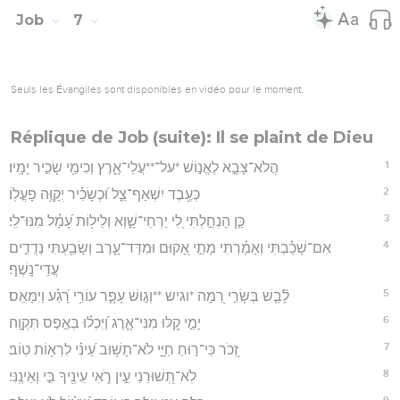
Job
7
Seuls les Évangiles sont disponibles en vidéo pour le moment.
Réplique de Job (suite): Il se plaint de Dieu
1
הֲלֹא־צָבָ֣א לֶאֱנ֣וֹשׁ *על־**עֲלֵי־אָ֑רֶץ וְכִימֵ֖י שָׂכִ֣יר יָמָֽיו׃
2
כְּעֶ֥בֶד יִשְׁאַף־צֵ֑ל וּ֝כְשָׂכִ֗יר יְקַוֶּ֥ה פָעֳלֽוֹ׃
3
כֵּ֤ן הָנְחַ֣לְתִּי לִ֭י יַרְחֵי־שָׁ֑וְא וְלֵיל֥וֹת עָ֝מָ֗ל מִנּוּ־לִֽי׃
4
אִם־שָׁכַ֗בְתִּי וְאָמַ֗רְתִּי מָתַ֣י אָ֭קוּם וּמִדַּד־עָ֑רֶב וְשָׂבַ֖עְתִּי נְדֻדִ֣ים
עֲדֵי־נָֽשֶׁף׃
5
לָ֘בַ֤שׁ בְּשָׂרִ֣י רִ֭מָּה *וגיש **וְג֣וּשׁ עָפָ֑ר עוֹרִ֥י רָ֝גַ֗ע וַיִּמָּאֵֽס׃
6
יָמַ֣י קַ֭לּוּ מִנִּי־אָ֑רֶג וַ֝יִּכְל֗וּ בְּאֶ֣פֶס תִּקְוָֽה׃
7
זְ֭כֹר כִּי־ר֣וּחַ חַיָּ֑י לֹא־תָשׁ֥וּב עֵ֝ינִ֗י לִרְא֥וֹת טֽוֹב׃
8
לֹֽא־תְ֭שׁוּרֵנִי עֵ֣ין רֹ֑אִי עֵינֶ֖יךָ בִּ֣י וְאֵינֶֽנִּי׃
9