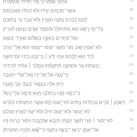
17
אֲחַוְךָ֥ שְֽׁמַֽע־לִ֑י וְזֶֽה־חָ֝זִ֗יתִי וַאֲסַפֵּֽרָה׃
18
אֲשֶׁר־חֲכָמִ֥ים יַגִּ֑ידוּ וְלֹ֥א כִֽ֝חֲד֗וּ מֵאֲבוֹתָֽם׃
19
לָהֶ֣ם לְ֭בַדָּם נִתְּנָ֣ה הָאָ֑רֶץ וְלֹא־עָ֖בַר זָ֣ר בְּתוֹכָֽם׃
20
כָּל־יְמֵ֣י רָ֭שָׁע ה֣וּא מִתְחוֹלֵ֑ל וּמִסְפַּ֥ר שָׁ֝נִ֗ים נִצְפְּנ֥וּ לֶעָרִֽיץ׃
21
קוֹל־פְּחָדִ֥ים בְּאָזְנָ֑יו בַּ֝שָּׁל֗וֹם שׁוֹדֵ֥ד יְבוֹאֶֽנּוּ׃
22
לֹא־יַאֲמִ֣ין שׁ֭וּב מִנִּי־חֹ֑שֶׁךְ *וצפו **וְצָפ֖וּי ה֣וּא אֱלֵי־חָֽרֶב׃
23
נֹ֘דֵ֤ד ה֣וּא לַלֶּ֣חֶם אַיֵּ֑ה יָדַ֓ע ׀ כִּֽי־נָכ֖וֹן בְּיָד֣וֹ יֽוֹם־חֹֽשֶׁךְ׃
24
יְֽ֭בַעֲתֻהוּ צַ֣ר וּמְצוּקָ֑ה תִּ֝תְקְפֵ֗הוּ כְּמֶ֤לֶךְ ׀ עָתִ֬יד לַכִּידֽוֹר׃
25
כִּֽי־נָטָ֣ה אֶל־אֵ֣ל יָד֑וֹ וְאֶל־שַׁ֝דַּ֗י יִתְגַּבָּֽר׃
26
יָר֣וּץ אֵלָ֣יו בְּצַוָּ֑אר בַּ֝עֲבִ֗י גַּבֵּ֥י מָֽגִנָּֽיו׃
27
כִּֽי־כִסָּ֣ה פָנָ֣יו בְּחֶלְבּ֑וֹ וַיַּ֖עַשׂ פִּימָ֣ה עֲלֵי־כָֽסֶל׃
28
וַיִּשְׁכּ֤וֹן ׀ עָ֘רִ֤ים נִכְחָד֗וֹת בָּ֭תִּים לֹא־יֵ֣שְׁבוּ לָ֑מוֹ אֲשֶׁ֖ר הִתְעַתְּד֣וּ לְגַלִּֽים׃
29
לֹֽא־יֶ֭עְשַׁר וְלֹא־יָק֣וּם חֵיל֑וֹ וְלֹֽא־יִטֶּ֖ה לָאָ֣רֶץ מִנְלָֽם׃
30
לֹֽא־יָס֨וּר ׀ מִנִּי־חֹ֗שֶׁךְ יֹֽ֭נַקְתּוֹ תְּיַבֵּ֣שׁ שַׁלְהָ֑בֶת וְ֝יָס֗וּר בְּר֣וּחַ פִּֽיו׃
31
אַל־יַאֲמֵ֣ן *בשו **בַּשָּׁ֣יו נִתְעָ֑ה כִּי־שָׁ֝֗וְא תִּהְיֶ֥ה תְמוּרָתֽוֹ׃