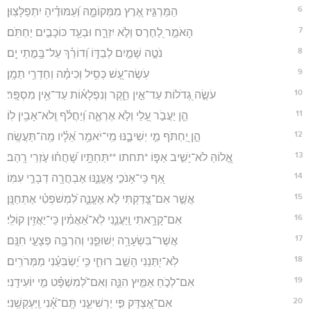
6
הַמַּרְגִּ֣יז אֶ֭רֶץ מִמְּקוֹמָ֑הּ וְ֝עַמּוּדֶ֗יהָ יִתְפַלָּצֽוּן׃
7
הָאֹמֵ֣ר לַ֭חֶרֶס וְלֹ֣א יִזְרָ֑ח וּבְעַ֖ד כּוֹכָבִ֣ים יַחְתֹּֽם׃
8
נֹטֶ֣ה שָׁמַ֣יִם לְבַדּ֑וֹ וְ֝דוֹרֵ֗ךְ עַל־בָּ֥מֳתֵי יָֽם׃
9
עֹֽשֶׂה־עָ֭שׁ כְּסִ֥יל וְכִימָ֗ה וְחַדְרֵ֥י תֵמָֽן׃
10
עֹשֶׂ֣ה גְ֭דֹלוֹת עַד־אֵ֣ין חֵ֑קֶר וְנִפְלָא֗וֹת עַד־אֵ֥ין מִסְפָּֽר׃
11
הֵ֤ן יַעֲבֹ֣ר עָ֭לַי וְלֹ֣א אֶרְאֶ֑ה וְ֝יַחֲלֹ֗ף וְֽלֹא־אָבִ֥ין לֽוֹ׃
12
הֵ֣ן יַ֭חְתֹּף מִ֣י יְשִׁיבֶ֑נּוּ מִֽי־יֹאמַ֥ר אֵ֝לָ֗יו מַֽה־תַּעֲשֶֽׂה׃
13
אֱ֭לוֹהַּ לֹא־יָשִׁ֣יב אַפּ֑וֹ *תחתו **תַּחְתָּ֥יו שָׁ֝חֲח֗וּ עֹ֣זְרֵי רָֽהַב׃
14
אַ֭ף כִּֽי־אָנֹכִ֣י אֶֽעֱנֶ֑נּוּ אֶבְחֲרָ֖ה דְבָרַ֣י עִמּֽוֹ׃
15
אֲשֶׁ֣ר אִם־צָ֭דַקְתִּי לֹ֣א אֶעֱנֶ֑ה לִ֝מְשֹׁפְטִ֗י אֶתְחַנָּֽן׃
16
אִם־קָרָ֥אתִי וַֽיַּעֲנֵ֑נִי לֹֽא־אַ֝אֲמִ֗ין כִּֽי־יַאֲזִ֥ין קוֹלִֽי׃
17
אֲשֶׁר־בִּשְׂעָרָ֥ה יְשׁוּפֵ֑נִי וְהִרְבָּ֖ה פְצָעַ֣י חִנָּֽם׃
18
לֹֽא־יִ֭תְּנֵנִי הָשֵׁ֣ב רוּחִ֑י כִּ֥י יַ֝שְׂבִּעַ֗נִי מַמְּרֹרִֽים׃
19
אִם־לְכֹ֣חַ אַמִּ֣יץ הִנֵּ֑ה וְאִם־לְ֝מִשְׁפָּ֗ט מִ֣י יוֹעִידֵֽנִי׃
20
אִם־אֶ֭צְדָּק פִּ֣י יַרְשִׁיעֵ֑נִי תָּֽם־אָ֝֗נִי וַֽיַּעְקְשֵֽׁנִי׃