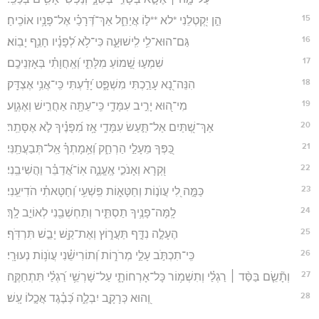
15
הֵ֣ן יִ֭קְטְלֵנִי *לא **ל֣וֹ אֲיַחֵ֑ל אַךְ־דְּ֝רָכַ֗י אֶל־פָּנָ֥יו אוֹכִֽיחַ׃
16
גַּם־הוּא־לִ֥י לִֽישׁוּעָ֑ה כִּי־לֹ֥א לְ֝פָנָ֗יו חָנֵ֥ף יָבֽוֹא׃
17
שִׁמְע֣וּ שָׁ֭מוֹעַ מִלָּתִ֑י וְ֝אַֽחֲוָתִ֗י בְּאָזְנֵיכֶֽם׃
18
הִנֵּה־נָ֭א עָרַ֣כְתִּי מִשְׁפָּ֑ט יָ֝דַ֗עְתִּי כִּֽי־אֲנִ֥י אֶצְדָּֽק׃
19
מִי־ה֭וּא יָרִ֣יב עִמָּדִ֑י כִּֽי־עַתָּ֖ה אַחֲרִ֣ישׁ וְאֶגְוָֽע׃
20
אַךְ־שְׁ֭תַּיִם אַל־תַּ֣עַשׂ עִמָּדִ֑י אָ֥ז מִ֝פָּנֶ֗יךָ לֹ֣א אֶסָּתֵֽר׃
21
כַּ֭פְּךָ מֵעָלַ֣י הַרְחַ֑ק וְ֝אֵ֥מָתְךָ֗ אַֽל־תְּבַעֲתַֽנִּי׃
22
וּ֭קְרָא וְאָנֹכִ֣י אֶֽעֱנֶ֑ה אֽוֹ־אֲ֝דַבֵּ֗ר וַהֲשִׁיבֵֽנִי׃
23
כַּמָּ֣ה לִ֭י עֲוֺנ֣וֹת וְחַטָּא֑וֹת פִּֽשְׁעִ֥י וְ֝חַטָּאתִ֗י הֹדִיעֵֽנִי׃
24
לָֽמָּה־פָנֶ֥יךָ תַסְתִּ֑יר וְתַחְשְׁבֵ֖נִי לְאוֹיֵ֣ב לָֽךְ׃
25
הֶעָלֶ֣ה נִדָּ֣ף תַּעֲר֑וֹץ וְאֶת־קַ֖שׁ יָבֵ֣שׁ תִּרְדֹּֽף׃
26
כִּֽי־תִכְתֹּ֣ב עָלַ֣י מְרֹר֑וֹת וְ֝תוֹרִישֵׁ֗נִי עֲוֺנ֥וֹת נְעוּרָֽי׃
27
וְתָ֘שֵׂ֤ם בַּסַּ֨ד ׀ רַגְלַ֗י וְתִשְׁמ֥וֹר כָּל־אָרְחוֹתָ֑י עַל־שָׁרְשֵׁ֥י רַ֝גְלַ֗י תִּתְחַקֶּֽה׃
28
וְ֭הוּא כְּרָקָ֣ב יִבְלֶ֑ה כְּ֝בֶ֗גֶד אֲכָ֣לוֹ עָֽשׁ׃