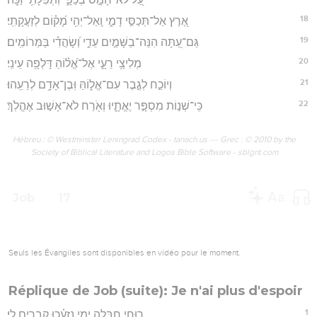
18
אֶ֭רֶץ אַל־תְּכַסִּ֣י דָמִ֑י וְֽאַל־יְהִ֥י מָ֝ק֗וֹם לְזַעֲקָתִֽי׃
19
גַּם־עַ֭תָּה הִנֵּה־בַשָּׁמַ֣יִם עֵדִ֑י וְ֝שָׂהֲדִ֗י בַּמְּרוֹמִֽים׃
20
מְלִיצַ֥י רֵעָ֑י אֶל־אֱ֝ל֗וֹהַ דָּלְפָ֥ה עֵינִֽי׃
21
וְיוֹכַ֣ח לְגֶ֣בֶר עִם־אֱל֑וֹהַּ וּֽבֶן־אָדָ֥ם לְרֵעֵֽהוּ׃
22
כִּֽי־שְׁנ֣וֹת מִסְפָּ֣ר יֶאֱתָ֑יוּ וְאֹ֖רַח לֹא־אָשׁ֣וּב אֶהֱלֹֽךְ׃
Hébreu : © Westminster Leningrad Codex - tanach.us --- Grec : © 2010 by the
Society of Biblical Literature and Logos Bible Software - sblgnt.com
Job
17
Seuls les Évangiles sont disponibles en vidéo pour le moment.
Réplique de Job (suite): Je n'ai plus d'espoir
1
רוּחִ֣י חֻ֭בָּלָה יָמַ֥י נִזְעָ֗כוּ קְבָרִ֥ים לִֽי׃