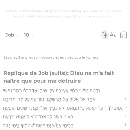
Hébreu : © Westminster Leningrad Codex - tanach.us --- Grec : © 2010 by the
Society of Biblical Literature and Logos Bible Software - sblgnt.com
Job
10
Seuls les Évangiles sont disponibles en vidéo pour le moment.
Réplique de Job (suite): Dieu ne m'a fait
naître que pour me détruire
1
נָֽקְטָ֥ה נַפְשִׁ֗י בְּחַ֫יָּ֥י אֶֽעֶזְבָ֣ה עָלַ֣י שִׂיחִ֑י אֲ֝דַבְּרָה֗ בְּמַ֣ר נַפְשִֽׁי׃
2
אֹמַ֣ר אֶל־אֱ֭לוֹהַּ אַל־תַּרְשִׁיעֵ֑נִי הֽ֝וֹדִיעֵ֗נִי עַ֣ל מַה־תְּרִיבֵֽנִי׃
3
הֲט֤וֹב לְךָ֨ ׀ כִּֽי־תַעֲשֹׁ֗ק כִּֽי־תִ֭מְאַס יְגִ֣יעַ כַּפֶּ֑יךָ וְעַל־עֲצַ֖ת רְשָׁעִ֣ים הוֹפָֽעְתָּ׃
4
הַעֵינֵ֣י בָשָׂ֣ר לָ֑ךְ אִם־כִּרְא֖וֹת אֱנ֣וֹשׁ תִּרְאֶֽה׃
5
הֲכִימֵ֣י אֱנ֣וֹשׁ יָמֶ֑יךָ אִם־שְׁ֝נוֹתֶ֗יךָ כִּ֣ימֵי גָֽבֶר׃