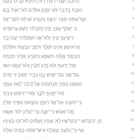
הֶֽחָכָ֗ם יַעֲנֶ֥ה דַֽעַת־ר֑וּחַ וִֽימַלֵּ֖א קָדִ֣ים בִּטְנֽוֹ׃
3
הוֹכֵ֣חַ בְּ֭דָבָר לֹ֣א יִסְכּ֑וֹן וּ֝מִלִּ֗ים לֹא־יוֹעִ֥יל בָּֽם׃
4
אַף־אַ֭תָּה תָּפֵ֣ר יִרְאָ֑ה וְתִגְרַ֥ע שִׂ֝יחָ֗ה לִפְנֵי־אֵֽל׃
5
כִּ֤י יְאַלֵּ֣ף עֲוֺנְךָ֣ פִ֑יךָ וְ֝תִבְחַ֗ר לְשׁ֣וֹן עֲרוּמִֽים׃
6
יַרְשִֽׁיעֲךָ֣ פִ֣יךָ וְלֹא־אָ֑נִי וּ֝שְׂפָתֶ֗יךָ יַעֲנוּ־בָֽךְ׃
7
הֲרִאישׁ֣וֹן אָ֭דָם תִּוָּלֵ֑ד וְלִפְנֵ֖י גְבָע֣וֹת חוֹלָֽלְתָּ׃
8
הַבְס֣וֹד אֱל֣וֹהַ תִּשְׁמָ֑ע וְתִגְרַ֖ע אֵלֶ֣יךָ חָכְמָֽה׃
9
מַה־יָּ֭דַעְתָּ וְלֹ֣א נֵדָ֑ע תָּ֝בִ֗ין וְֽלֹא־עִמָּ֥נוּ הֽוּא׃
10
גַּם־שָׂ֣ב גַּם־יָשִׁ֣ישׁ בָּ֑נוּ כַּבִּ֖יר מֵאָבִ֣יךָ יָמִֽים׃
11
הַמְעַ֣ט מִ֭מְּךָ תַּנְחֻמ֣וֹת אֵ֑ל וְ֝דָבָ֗ר לָאַ֥ט עִמָּֽךְ׃
12
מַה־יִּקָּחֲךָ֥ לִבֶּ֑ךָ וּֽמַה־יִּרְזְמ֥וּן עֵינֶֽיךָ׃
13
כִּֽי־תָשִׁ֣יב אֶל־אֵ֣ל רוּחֶ֑ךָ וְהֹצֵ֖אתָ מִפִּ֣יךָ מִלִּֽין׃
14
מָֽה־אֱנ֥וֹשׁ כִּֽי־יִזְכֶּ֑ה וְכִֽי־יִ֝צְדַּ֗ק יְל֣וּד אִשָּֽׁה׃
15
הֵ֣ן *בקדשו **בִּ֭קְדֹשָׁיו לֹ֣א יַאֲמִ֑ין וְ֝שָׁמַ֗יִם לֹא־זַכּ֥וּ בְעֵינָֽיו׃
16
אַ֭ף כִּֽי־נִתְעָ֥ב וְֽנֶאֱלָ֑ח אִישׁ־שֹׁתֶ֖ה כַמַּ֣יִם עַוְלָֽה׃