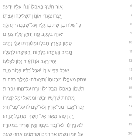
6
א֭וֹר חָשַׁ֣ךְ בְּאָהֳל֑וֹ וְ֝נֵר֗וֹ עָלָ֥יו יִדְעָֽךְ׃
7
יֵֽ֭צְרוּ צַעֲדֵ֣י אוֹנ֑וֹ וְֽתַשְׁלִיכֵ֥הוּ עֲצָתֽוֹ׃
8
כִּֽי־שֻׁלַּ֣ח בְּרֶ֣שֶׁת בְּרַגְלָ֑יו וְעַל־שְׂ֝בָכָ֗ה יִתְהַלָּֽךְ׃
9
יֹאחֵ֣ז בְּעָקֵ֣ב פָּ֑ח יַחֲזֵ֖ק עָלָ֣יו צַמִּֽים׃
10
טָמ֣וּן בָּאָ֣רֶץ חַבְל֑וֹ וּ֝מַלְכֻּדְתּ֗וֹ עֲלֵ֣י נָתִֽיב׃
11
סָ֭בִיב בִּֽעֲתֻ֣הוּ בַלָּה֑וֹת וֶהֱפִיצֻ֥הוּ לְרַגְלָֽיו׃
12
יְהִי־רָעֵ֥ב אֹנ֑וֹ וְ֝אֵ֗יד נָכ֥וֹן לְצַלְעֽוֹ׃
13
יֹ֭אכַל בַּדֵּ֣י עוֹר֑וֹ יֹאכַ֥ל בַּ֝דָּ֗יו בְּכ֣וֹר מָֽוֶת׃
14
יִנָּתֵ֣ק מֵ֭אָהֳלוֹ מִבְטַח֑וֹ וְ֝תַצְעִדֵ֗הוּ לְמֶ֣לֶךְ בַּלָּהֽוֹת׃
15
תִּשְׁכּ֣וֹן בְּ֭אָהֳלוֹ מִבְּלִי־ל֑וֹ יְזֹרֶ֖ה עַל־נָוֵ֣הוּ גָפְרִֽית׃
16
מִ֭תַּחַת שָֽׁרָשָׁ֣יו יִבָ֑שׁוּ וּ֝מִמַּ֗עַל יִמַּ֥ל קְצִירֽוֹ׃
17
זִֽכְרוֹ־אָ֭בַד מִנִּי־אָ֑רֶץ וְלֹא־שֵׁ֥ם ל֝֗וֹ עַל־פְּנֵי־חֽוּץ׃
18
יֶ֭הְדְּפֻהוּ מֵא֣וֹר אֶל־חֹ֑שֶׁךְ וּֽמִתֵּבֵ֥ל יְנִדֻּֽהוּ׃
19
לֹ֘א נִ֤ין ל֣וֹ וְלֹא־נֶ֣כֶד בְּעַמּ֑וֹ וְאֵ֥ין שָׂ֝רִ֗יד בִּמְגוּרָֽיו׃
20
עַל־י֭וֹמוֹ נָשַׁ֣מּוּ אַחֲרֹנִ֑ים וְ֝קַדְמֹנִ֗ים אָ֣חֲזוּ שָֽׂעַר׃