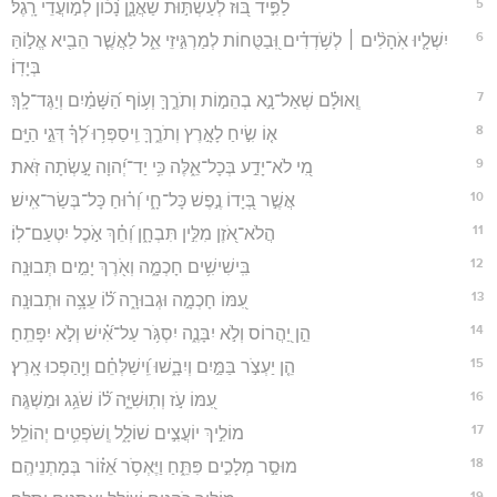
5
לַפִּ֣יד בּ֭וּז לְעַשְׁתּ֣וּת שַׁאֲנָ֑ן נָ֝כ֗וֹן לְמ֣וֹעֲדֵי רָֽגֶל׃
6
יִשְׁלָ֤יוּ אֹֽהָלִ֨ים ׀ לְשֹׁ֥דְדִ֗ים וּֽ֭בַטֻּחוֹת לְמַרְגִּ֣יזֵי אֵ֑ל לַאֲשֶׁ֤ר הֵבִ֖יא אֱל֣וֹהַּ
בְּיָדֽוֹ׃
7
וְֽאוּלָ֗ם שְׁאַל־נָ֣א בְהֵמ֣וֹת וְתֹרֶ֑ךָּ וְע֥וֹף הַ֝שָּׁמַ֗יִם וְיַגֶּד־לָֽךְ׃
8
א֤וֹ שִׂ֣יחַ לָאָ֣רֶץ וְתֹרֶ֑ךָּ וִֽיסַפְּר֥וּ לְ֝ךָ֗ דְּגֵ֣י הַיָּֽם׃
9
מִ֭י לֹא־יָדַ֣ע בְּכָל־אֵ֑לֶּה כִּ֥י יַד־יְ֝הוָה עָ֣שְׂתָה זֹּֽאת׃
10
אֲשֶׁ֣ר בְּ֭יָדוֹ נֶ֣פֶשׁ כָּל־חָ֑י וְ֝ר֗וּחַ כָּל־בְּשַׂר־אִֽישׁ׃
11
הֲלֹא־אֹ֭זֶן מִלִּ֣ין תִּבְחָ֑ן וְ֝חֵ֗ךְ אֹ֣כֶל יִטְעַם־לֽוֹ׃
12
בִּֽישִׁישִׁ֥ים חָכְמָ֑ה וְאֹ֖רֶךְ יָמִ֣ים תְּבוּנָֽה׃
13
עִ֭מּוֹ חָכְמָ֣ה וּגְבוּרָ֑ה ל֝֗וֹ עֵצָ֥ה וּתְבוּנָֽה׃
14
הֵ֣ן יַ֭הֲרוֹס וְלֹ֣א יִבָּנֶ֑ה יִסְגֹּ֥ר עַל־אִ֝֗ישׁ וְלֹ֣א יִפָּתֵֽחַ׃
15
הֵ֤ן יַעְצֹ֣ר בַּמַּ֣יִם וְיִבָ֑שׁוּ וִֽ֝ישַׁלְּחֵ֗ם וְיַ֖הַפְכוּ אָֽרֶץ׃
16
עִ֭מּוֹ עֹ֣ז וְתֽוּשִׁיָּ֑ה ל֝֗וֹ שֹׁגֵ֥ג וּמַשְׁגֶּֽה׃
17
מוֹלִ֣יךְ יוֹעֲצִ֣ים שׁוֹלָ֑ל וְֽשֹׁפְטִ֥ים יְהוֹלֵֽל׃
18
מוּסַ֣ר מְלָכִ֣ים פִּתֵּ֑חַ וַיֶּאְסֹ֥ר אֵ֝ז֗וֹר בְּמָתְנֵיהֶֽם׃
19