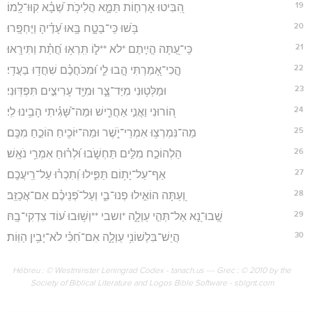
19
הִ֭בִּיטוּ אָרְח֣וֹת תֵּמָ֑א הֲלִיכֹ֥ת שְׁ֝בָ֗א קִוּוּ־לָֽמוֹ׃
20
בֹּ֥שׁוּ כִּֽי־בָטָ֑ח בָּ֥אוּ עָ֝דֶ֗יהָ וַיֶּחְפָּֽרוּ׃
21
כִּֽי־עַ֭תָּה הֱיִ֣יתֶם *לא **ל֑וֹ תִּֽרְא֥וּ חֲ֝תַ֗ת וַתִּירָֽאוּ׃
22
הֲ‍ֽכִי־אָ֭מַרְתִּי הָ֣בוּ לִ֑י וּ֝מִכֹּחֲכֶ֗ם שִׁחֲד֥וּ בַעֲדִֽי׃
23
וּמַלְּט֥וּנִי מִיַּד־צָ֑ר וּמִיַּ֖ד עָרִיצִ֣ים תִּפְדּֽוּנִי׃
24
ה֭וֹרוּנִי וַאֲנִ֣י אַחֲרִ֑ישׁ וּמַה־שָּׁ֝גִ֗יתִי הָבִ֥ינוּ לִֽי׃
25
מַה־נִּמְרְצ֥וּ אִמְרֵי־יֹ֑שֶׁר וּמַה־יּוֹכִ֖יחַ הוֹכֵ֣חַ מִכֶּֽם׃
26
הַלְהוֹכַ֣ח מִלִּ֣ים תַּחְשֹׁ֑בוּ וּ֝לְר֗וּחַ אִמְרֵ֥י נֹאָֽשׁ׃
27
אַף־עַל־יָת֥וֹם תַּפִּ֑ילוּ וְ֝תִכְר֗וּ עַל־רֵֽיעֲכֶֽם׃
28
וְ֭עַתָּה הוֹאִ֣ילוּ פְנוּ־בִ֑י וְעַל־פְּ֝נֵיכֶ֗ם אִם־אֲכַזֵּֽב׃
29
שֻֽׁבוּ־נָ֭א אַל־תְּהִ֣י עַוְלָ֑ה *ושבי **וְשׁ֥וּבוּ ע֝וֹד צִדְקִי־בָֽהּ׃
30
הֲיֵשׁ־בִּלְשׁוֹנִ֥י עַוְלָ֑ה אִם־חִ֝כִּ֗י לֹא־יָבִ֥ין הַוּֽוֹת׃
Hébreu : © Westminster Leningrad Codex - tanach.us --- Grec : © 2010 by the
Society of Biblical Literature and Logos Bible Software - sblgnt.com