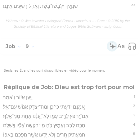
22
שֹׂנְאֶ֥יךָ יִלְבְּשׁוּ־בֹ֑שֶׁת וְאֹ֖הֶל רְשָׁעִ֣ים אֵינֶֽנּוּ׃
Hébreu : © Westminster Leningrad Codex - tanach.us --- Grec : © 2010 by the
Society of Biblical Literature and Logos Bible Software - sblgnt.com
Job
9
Seuls les Évangiles sont disponibles en vidéo pour le moment.
Réplique de Job: Dieu est trop fort pour moi
1
וַיַּ֥עַן אִיּ֗וֹב וַיֹּאמַֽר׃
2
אָ֭מְנָם יָדַ֣עְתִּי כִי־כֵ֑ן וּמַה־יִּצְדַּ֖ק אֱנ֣וֹשׁ עִם־אֵֽל׃
3
אִם־יַ֭חְפֹּץ לָרִ֣יב עִמּ֑וֹ לֹֽא־יַ֝עֲנֶ֗נּוּ אַחַ֥ת מִנִּי־אָֽלֶף׃
4
חֲכַ֣ם לֵ֭בָב וְאַמִּ֣יץ כֹּ֑חַ מִֽי־הִקְשָׁ֥ה אֵ֝לָ֗יו וַיִּשְׁלָֽם׃
5
הַמַּעְתִּ֣יק הָ֭רִים וְלֹ֣א יָדָ֑עוּ אֲשֶׁ֖ר הֲפָכָ֣ם בְּאַפּֽוֹ׃