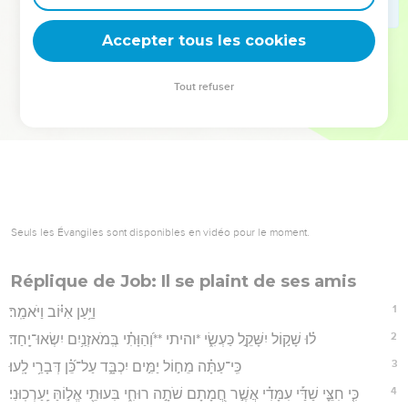
deviennent vos tremplins. Que vous guidiez un ministère, une
équipe, un groupe ou une famille, leur expérience est faite
Accepter tous les cookies
pour vous.
Tout refuser
Je découvre l’événement
Seuls les Évangiles sont disponibles en vidéo pour le moment.
Réplique de Job: Il se plaint de ses amis
1
וַיַּ֥עַן אִיּ֗וֹב וַיֹּאמַֽר׃
2
ל֗וּ שָׁק֣וֹל יִשָּׁקֵ֣ל כַּעְשִׂ֑י *והיתי **וְ֝הַוָּתִ֗י בְּֽמֹאזְנַ֥יִם יִשְׂאוּ־יָֽחַד׃
3
כִּֽי־עַתָּ֗ה מֵח֣וֹל יַמִּ֣ים יִכְבָּ֑ד עַל־כֵּ֝֗ן דְּבָרַ֥י לָֽעוּ׃
4
כִּ֤י חִצֵּ֪י שַׁדַּ֡י עִמָּדִ֗י אֲשֶׁ֣ר חֲ֭מָתָם שֹׁתָ֣ה רוּחִ֑י בִּעוּתֵ֖י אֱל֣וֹהַּ יַֽעַרְכֽוּנִי׃