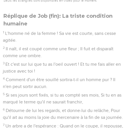
Seuls les Évangiles sont disponibles en vidéo pour le moment.
Réplique de Job (fin): La triste condition
humaine
1
L'homme né de la femme ! Sa vie est courte, sans cesse
agitée.
2
Il naît, il est coupé comme une fleur ; Il fuit et disparaît
comme une ombre.
3
Et c'est sur lui que tu as l'oeil ouvert ! Et tu me fais aller en
justice avec toi !
4
Comment d'un être souillé sortira-t-il un homme pur ? Il
n'en peut sortir aucun.
5
Si ses jours sont fixés, si tu as compté ses mois, Si tu en as
marqué le terme qu'il ne saurait franchir,
6
Détourne de lui les regards, et donne-lui du relâche, Pour
qu'il ait au moins la joie du mercenaire à la fin de sa journée.
7
Un arbre a de l'espérance : Quand on le coupe, il repousse,