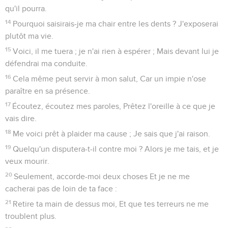
qu'il pourra.
14
Pourquoi saisirais-je ma chair entre les dents ? J'exposerai
plutôt ma vie.
15
Voici, il me tuera ; je n'ai rien à espérer ; Mais devant lui je
défendrai ma conduite.
16
Cela même peut servir à mon salut, Car un impie n'ose
paraître en sa présence.
17
Écoutez, écoutez mes paroles, Prêtez l'oreille à ce que je
vais dire.
18
Me voici prêt à plaider ma cause ; Je sais que j'ai raison.
19
Quelqu'un disputera-t-il contre moi ? Alors je me tais, et je
veux mourir.
20
Seulement, accorde-moi deux choses Et je ne me
cacherai pas de loin de ta face :
21
Retire ta main de dessus moi, Et que tes terreurs ne me
troublent plus.