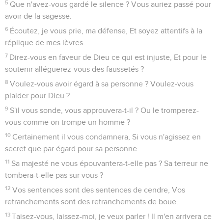
5
Que n'avez-vous gardé le silence ? Vous auriez passé pour
avoir de la sagesse.
6
Écoutez, je vous prie, ma défense, Et soyez attentifs à la
réplique de mes lèvres.
7
Direz-vous en faveur de Dieu ce qui est injuste, Et pour le
soutenir alléguerez-vous des faussetés ?
8
Voulez-vous avoir égard à sa personne ? Voulez-vous
plaider pour Dieu ?
9
S'il vous sonde, vous approuvera-t-il ? Ou le tromperez-
vous comme on trompe un homme ?
10
Certainement il vous condamnera, Si vous n'agissez en
secret que par égard pour sa personne.
11
Sa majesté ne vous épouvantera-t-elle pas ? Sa terreur ne
tombera-t-elle pas sur vous ?
12
Vos sentences sont des sentences de cendre, Vos
retranchements sont des retranchements de boue.
13
Taisez-vous, laissez-moi, je veux parler ! Il m'en arrivera ce