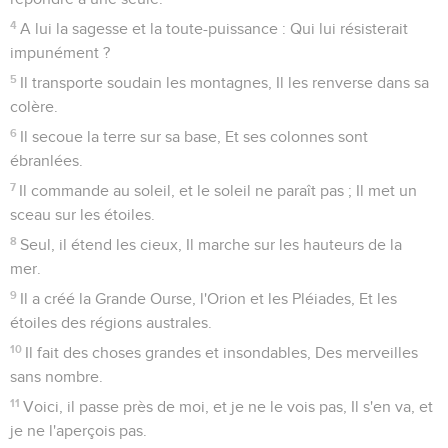
4
A lui la sagesse et la toute-puissance : Qui lui résisterait
impunément ?
5
Il transporte soudain les montagnes, Il les renverse dans sa
colère.
6
Il secoue la terre sur sa base, Et ses colonnes sont
ébranlées.
7
Il commande au soleil, et le soleil ne paraît pas ; Il met un
sceau sur les étoiles.
8
Seul, il étend les cieux, Il marche sur les hauteurs de la
mer.
9
Il a créé la Grande Ourse, l'Orion et les Pléiades, Et les
étoiles des régions australes.
10
Il fait des choses grandes et insondables, Des merveilles
sans nombre.
11
Voici, il passe près de moi, et je ne le vois pas, Il s'en va, et
je ne l'aperçois pas.