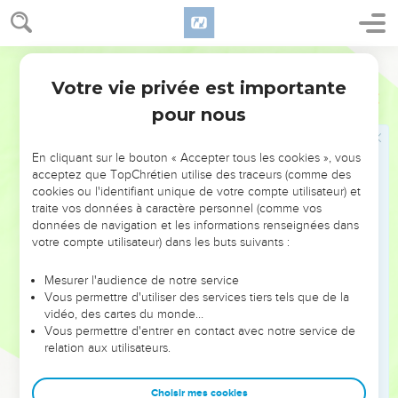
ferme la bouche.
17
Heureux l'homme que Dieu châtie ! Ne méprise pas la
Segond 1910
correction du Tout Puissant.
Votre vie privée est importante
18
Il fait la plaie, et il la bande ; Il blesse, et sa main guérit.
Job
5
pour nous
19
Six fois il te délivrera de l'angoisse, Et sept fois le mal ne
t'atteindra pas.
En cliquant sur le bouton « Accepter tous les cookies », vous
20
Il te sauvera de la mort pendant la famine, Et des coups du
acceptez que TopChrétien utilise des traceurs (comme des
glaive pendant la guerre.
cookies ou l'identifiant unique de votre compte utilisateur) et
21
traite vos données à caractère personnel (comme vos
Tu seras à l'abri du fléau de la langue, Tu seras sans crainte
données de navigation et les informations renseignées dans
quand viendra la dévastation.
votre compte utilisateur) dans les buts suivants :
22
Tu te riras de la dévastation comme de la famine, Et tu
n'auras pas à redouter les bêtes de la terre ;
Mesurer l'audience de notre service
Vous permettre d'utiliser des services tiers tels que de la
23
Car tu feras alliance avec les pierres des champs, Et les
vidéo, des cartes du monde…
bêtes de la terre seront en paix avec toi.
Vous permettre d'entrer en contact avec notre service de
relation aux utilisateurs.
24
Tu jouiras du bonheur sous ta tente, Tu retrouveras tes
troupeaux au complet,
Choisir mes cookies
25