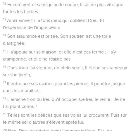
12
Encore vert et sans qu'on le coupe, Il sèche plus vite que
toutes les herbes.
13
Ainsi arrive-t-il à tous ceux qui oublient Dieu, Et
l'espérance de l'impie périra.
14
Son assurance est brisée, Son soutien est une toile
d'araignée.
15
Il s'appuie sur sa maison, et elle n'est pas ferme ; Il s'y
cramponne, et elle ne résiste pas.
16
Dans toute sa vigueur, en plein soleil, Il étend ses rameaux
sur son jardin,
17
Il entrelace ses racines parmi les pierres, Il pénètre jusque
dans les murailles ;
18
L'arrache-t-on du lieu qu'il occupe, Ce lieu le renie : Je ne
t'ai point connu !
19
Telles sont les délices que ses voies lui procurent. Puis sur
le même sol d'autres s'élèvent après lui.
20
Non, Dieu ne rejette point l'homme intègre, Et il ne