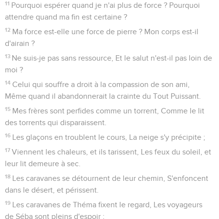
11
Pourquoi espérer quand je n'ai plus de force ? Pourquoi
attendre quand ma fin est certaine ?
12
Ma force est-elle une force de pierre ? Mon corps est-il
d'airain ?
13
Ne suis-je pas sans ressource, Et le salut n'est-il pas loin de
moi ?
14
Celui qui souffre a droit à la compassion de son ami,
Même quand il abandonnerait la crainte du Tout Puissant.
15
Mes frères sont perfides comme un torrent, Comme le lit
des torrents qui disparaissent.
16
Les glaçons en troublent le cours, La neige s'y précipite ;
17
Viennent les chaleurs, et ils tarissent, Les feux du soleil, et
leur lit demeure à sec.
18
Les caravanes se détournent de leur chemin, S'enfoncent
dans le désert, et périssent.
19
Les caravanes de Théma fixent le regard, Les voyageurs
de Séba sont pleins d'espoir ;