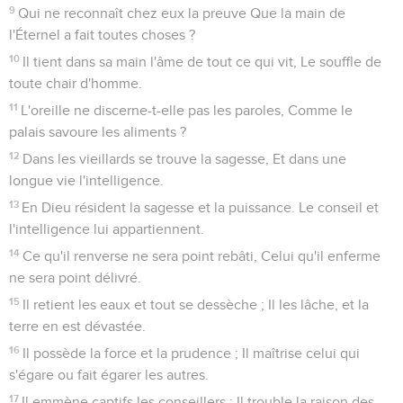
9
Qui ne reconnaît chez eux la preuve Que la main de
l'Éternel a fait toutes choses ?
10
Il tient dans sa main l'âme de tout ce qui vit, Le souffle de
toute chair d'homme.
11
L'oreille ne discerne-t-elle pas les paroles, Comme le
palais savoure les aliments ?
12
Dans les vieillards se trouve la sagesse, Et dans une
longue vie l'intelligence.
13
En Dieu résident la sagesse et la puissance. Le conseil et
l'intelligence lui appartiennent.
14
Ce qu'il renverse ne sera point rebâti, Celui qu'il enferme
ne sera point délivré.
15
Il retient les eaux et tout se dessèche ; Il les lâche, et la
terre en est dévastée.
16
Il possède la force et la prudence ; Il maîtrise celui qui
s'égare ou fait égarer les autres.
17
Il emmène captifs les conseillers ; Il trouble la raison des