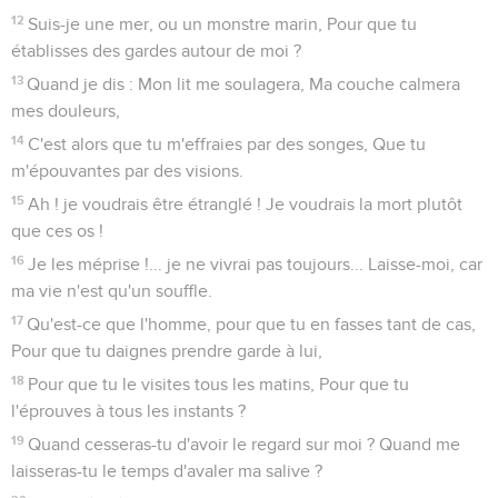
12
Suis-je une mer, ou un monstre marin, Pour que tu
établisses des gardes autour de moi ?
13
Quand je dis : Mon lit me soulagera, Ma couche calmera
mes douleurs,
14
C'est alors que tu m'effraies par des songes, Que tu
m'épouvantes par des visions.
15
Ah ! je voudrais être étranglé ! Je voudrais la mort plutôt
que ces os !
16
Je les méprise !... je ne vivrai pas toujours... Laisse-moi, car
ma vie n'est qu'un souffle.
17
Qu'est-ce que l'homme, pour que tu en fasses tant de cas,
Pour que tu daignes prendre garde à lui,
18
Pour que tu le visites tous les matins, Pour que tu
l'éprouves à tous les instants ?
19
Quand cesseras-tu d'avoir le regard sur moi ? Quand me
laisseras-tu le temps d'avaler ma salive ?