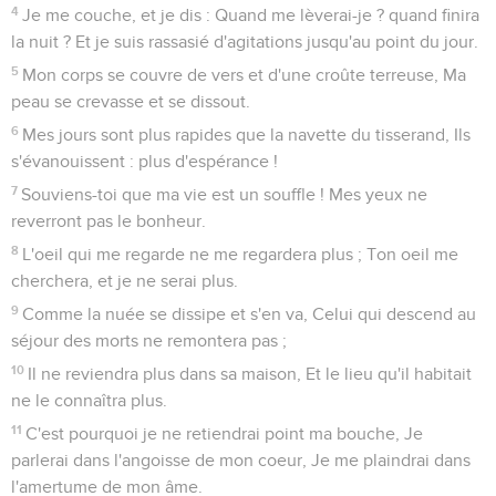
4
Je me couche, et je dis : Quand me lèverai-je ? quand finira
la nuit ? Et je suis rassasié d'agitations jusqu'au point du jour.
5
Mon corps se couvre de vers et d'une croûte terreuse, Ma
peau se crevasse et se dissout.
6
Mes jours sont plus rapides que la navette du tisserand, Ils
s'évanouissent : plus d'espérance !
7
Souviens-toi que ma vie est un souffle ! Mes yeux ne
reverront pas le bonheur.
8
L'oeil qui me regarde ne me regardera plus ; Ton oeil me
cherchera, et je ne serai plus.
9
Comme la nuée se dissipe et s'en va, Celui qui descend au
séjour des morts ne remontera pas ;
10
Il ne reviendra plus dans sa maison, Et le lieu qu'il habitait
ne le connaîtra plus.
11
C'est pourquoi je ne retiendrai point ma bouche, Je
parlerai dans l'angoisse de mon coeur, Je me plaindrai dans
l'amertume de mon âme.