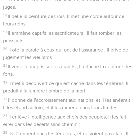
juges.
18
Il délie la ceinture des rois, Il met une corde autour de
leurs reins.
19
Il emmène captifs les sacrificateurs ; Il fait tomber les
puissants.
20
Il ôte la parole à ceux qui ont de l'assurance ; Il prive de
jugement les vieillards.
21
Il verse le mépris sur les grands ; Il relâche la ceinture des
forts.
22
Il met à découvert ce qui est caché dans les ténèbres, Il
produit à la lumière l'ombre de la mort.
23
Il donne de l'accroissement aux nations, et il les anéantit ;
Il les étend au loin, et il les ramène dans leurs limites.
24
Il enlève l'intelligence aux chefs des peuples, Il les fait
errer dans les déserts sans chemin ;
25
Ils tâtonnent dans les ténèbres, et ne voient pas clair ; Il