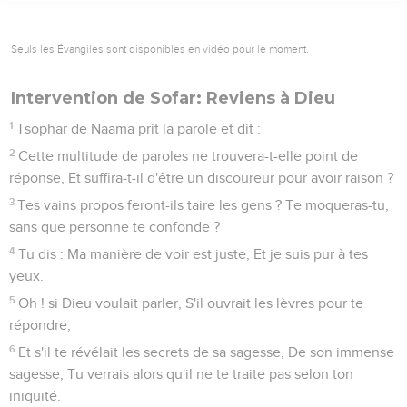
Seuls les Évangiles sont disponibles en vidéo pour le moment.
Intervention de Sofar: Reviens à Dieu
1
Tsophar de Naama prit la parole et dit :
2
Cette multitude de paroles ne trouvera-t-elle point de
réponse, Et suffira-t-il d'être un discoureur pour avoir raison ?
3
Tes vains propos feront-ils taire les gens ? Te moqueras-tu,
sans que personne te confonde ?
4
Tu dis : Ma manière de voir est juste, Et je suis pur à tes
yeux.
5
Oh ! si Dieu voulait parler, S'il ouvrait les lèvres pour te
répondre,
6
Et s'il te révélait les secrets de sa sagesse, De son immense
sagesse, Tu verrais alors qu'il ne te traite pas selon ton
iniquité.