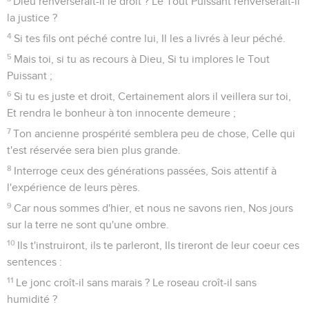
Dieu renverserait-il le droit ? Le Tout Puissant renverserait-il
la justice ?
4
Si tes fils ont péché contre lui, Il les a livrés à leur péché.
5
Mais toi, si tu as recours à Dieu, Si tu implores le Tout
Puissant ;
6
Si tu es juste et droit, Certainement alors il veillera sur toi,
Et rendra le bonheur à ton innocente demeure ;
7
Ton ancienne prospérité semblera peu de chose, Celle qui
t'est réservée sera bien plus grande.
8
Interroge ceux des générations passées, Sois attentif à
l'expérience de leurs pères.
9
Car nous sommes d'hier, et nous ne savons rien, Nos jours
sur la terre ne sont qu'une ombre.
10
Ils t'instruiront, ils te parleront, Ils tireront de leur coeur ces
sentences :
11
Le jonc croît-il sans marais ? Le roseau croît-il sans
humidité ?