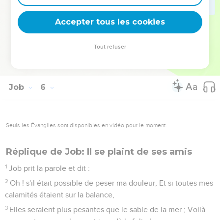
Tu verras ta postérité s'accroître, Et tes rejetons se
multiplier comme l'herbe des champs.
Accepter tous les cookies
26
Tu entreras au sépulcre dans la vieillesse, Comme on
emporte une gerbe en son temps.
Tout refuser
27
Voilà ce que nous avons reconnu, voilà ce qui est ; A toi
d'entendre et de mettre à profit.
Job
6
Seuls les Évangiles sont disponibles en vidéo pour le moment.
Réplique de Job: Il se plaint de ses amis
1
Job prit la parole et dit :
2
Oh ! s'il était possible de peser ma douleur, Et si toutes mes
calamités étaient sur la balance,
3
Elles seraient plus pesantes que le sable de la mer ; Voilà