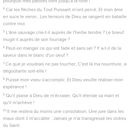
pourquoi mes paroles vont jusqu'à la folie !
4
Car les flèches du Tout Puissant m'ont percé, Et mon âme
en suce le venin ; Les terreurs de Dieu se rangent en bataille
contre moi.
5
L'âne sauvage crie-t-il auprès de l'herbe tendre ? Le boeuf
mugit-il auprès de son fourrage ?
6
Peut-on manger ce qui est fade et sans sel ? Y a-t-il de la
saveur dans le blanc d'un oeuf ?
7
Ce que je voudrais ne pas toucher, C'est là ma nourriture, si
dégoûtante soit-elle !
8
Puisse mon voeu s'accomplir, Et Dieu veuille réaliser mon
espérance !
9
Qu'il plaise à Dieu de m'écraser, Qu'il étende sa main et
qu'il m'achève !
10
Il me restera du moins une consolation, Une joie dans les
maux dont il m'accable : Jamais je n'ai transgressé les ordres
du Saint.