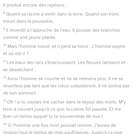
Il produit encore des rejetons ;
8
Quand sa racine a vieilli dans la terre, Quand son tronc
meurt dans la poussière,
9
Il reverdit à l'approche de l'eau, Il pousse des branches
comme une jeune plante.
10
Mais l'homme meurt, et il perd sa force ; L'homme expire,
et où est-il ?
11
Les eaux des lacs s'évanouissent, Les fleuves tarissent et
se dessèchent ;
12
Ainsi l'homme se couche et ne se relèvera plus, Il ne se
réveillera pas tant que les cieux subsisteront, Il ne sortira pas
de son sommeil.
13
Oh ! si tu voulais me cacher dans le séjour des morts, M'y
tenir à couvert jusqu'à ce que ta colère fût passée, Et me
fixer un terme auquel tu te souviendras de moi !
14
Si l'homme une fois mort pouvait revivre, J'aurais de
l'espoir tout le temps de mes souffrances, Jusqu'à ce que