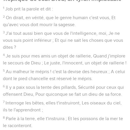
1
Job prit la parole et dit :
2
On dirait, en vérité, que le genre humain c'est vous, Et
qu'avec vous doit mourir la sagesse.
3
J'ai tout aussi bien que vous de l'intelligence, moi, Je ne
vous suis point inférieur ; Et qui ne sait les choses que vous
dites ?
4
Je suis pour mes amis un objet de raillerie, Quand j'implore
le secours de Dieu ; Le juste, l'innocent, un objet de raillerie !
5
Au malheur le mépris ! c'est la devise des heureux ; A celui
dont le pied chancelle est réservé le mépris.
6
Il y a paix sous la tente des pillards, Sécurité pour ceux qui
offensent Dieu, Pour quiconque se fait un dieu de sa force.
7
Interroge les bêtes, elles t'instruiront, Les oiseaux du ciel,
ils te l'apprendront ;
8
Parle à la terre, elle t'instruira ; Et les poissons de la mer te
le raconteront.