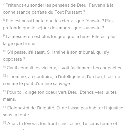
7
Prétends-tu sonder les pensées de Dieu, Parvenir à la
connaissance parfaite du Tout Puissant ?
8
Elle est aussi haute que les cieux : que feras-tu ? Plus
profonde que le séjour des morts : que sauras-tu ?
9
La mesure en est plus longue que la terre, Elle est plus
large que la mer.
10
S'il passe, s'il saisit, S'il traîne à son tribunal, qui s'y
opposera ?
11
Car il connaît les vicieux, Il voit facilement les coupables.
12
L'homme, au contraire, a l'intelligence d'un fou, Il est né
comme le petit d'un âne sauvage.
13
Pour toi, dirige ton coeur vers Dieu, Étends vers lui tes
mains,
14
Éloigne-toi de l'iniquité, Et ne laisse pas habiter l'injustice
sous ta tente.
15
Alors tu lèveras ton front sans tache, Tu seras ferme et