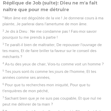
Réplique de Job (suite): Dieu ne m'a fait
naître que pour me détruire
1
Mon âme est dégoûtée de la vie ! Je donnerai cours à ma
plainte, Je parlerai dans l'amertume de mon âme.
2
Je dis à Dieu : Ne me condamne pas ! Fais-moi savoir
pourquoi tu me prends à partie !
3
Te paraît-il bien de maltraiter, De repousser l'ouvrage de
tes mains, Et de faire briller ta faveur sur le conseil des
méchants ?
4
As-tu des yeux de chair, Vois-tu comme voit un homme ?
5
Tes jours sont-ils comme les jours de l'homme, Et tes
années comme ses années,
6
Pour que tu recherches mon iniquité, Pour que tu
t'enquières de mon péché,
7
Sachant bien que je ne suis pas coupable, Et que nul ne
peut me délivrer de ta main ?
8