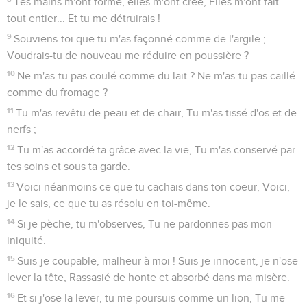
Tes mains m'ont formé, elles m'ont créé, Elles m'ont fait
tout entier... Et tu me détruirais !
9
Souviens-toi que tu m'as façonné comme de l'argile ;
Voudrais-tu de nouveau me réduire en poussière ?
10
Ne m'as-tu pas coulé comme du lait ? Ne m'as-tu pas caillé
comme du fromage ?
11
Tu m'as revêtu de peau et de chair, Tu m'as tissé d'os et de
nerfs ;
12
Tu m'as accordé ta grâce avec la vie, Tu m'as conservé par
tes soins et sous ta garde.
13
Voici néanmoins ce que tu cachais dans ton coeur, Voici,
je le sais, ce que tu as résolu en toi-même.
14
Si je pèche, tu m'observes, Tu ne pardonnes pas mon
iniquité.
15
Suis-je coupable, malheur à moi ! Suis-je innocent, je n'ose
lever la tête, Rassasié de honte et absorbé dans ma misère.
16
Et si j'ose la lever, tu me poursuis comme un lion, Tu me