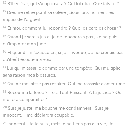
12
S'il enlève, qui s'y opposera ? Qui lui dira : Que fais-tu ?
13
Dieu ne retire point sa colère ; Sous lui s'inclinent les
appuis de l'orgueil.
14
Et moi, comment lui répondre ? Quelles paroles choisir ?
15
Quand je serais juste, je ne répondrais pas ; Je ne puis
qu'implorer mon juge.
16
Et quand il m'exaucerait, si je l'invoque, Je ne croirais pas
qu'il eût écouté ma voix,
17
Lui qui m'assaille comme par une tempête, Qui multiplie
sans raison mes blessures,
18
Qui ne me laisse pas respirer, Qui me rassasie d'amertume.
19
Recourir à la force ? Il est Tout Puissant. A la justice ? Qui
me fera comparaître ?
20
Suis-je juste, ma bouche me condamnera ; Suis-je
innocent, il me déclarera coupable.
21
Innocent ! Je le suis ; mais je ne tiens pas à la vie, Je