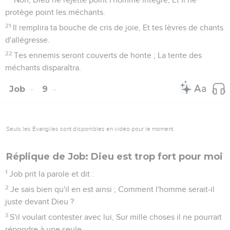
protège point les méchants.
21
Il remplira ta bouche de cris de joie, Et tes lèvres de chants
d'allégresse.
22
Tes ennemis seront couverts de honte ; La tente des
méchants disparaîtra.
Job
9
Seuls les Évangiles sont disponibles en vidéo pour le moment.
Réplique de Job: Dieu est trop fort pour moi
1
Job prit la parole et dit :
2
Je sais bien qu'il en est ainsi ; Comment l'homme serait-il
juste devant Dieu ?
3
S'il voulait contester avec lui, Sur mille choses il ne pourrait
répondre à une seule.