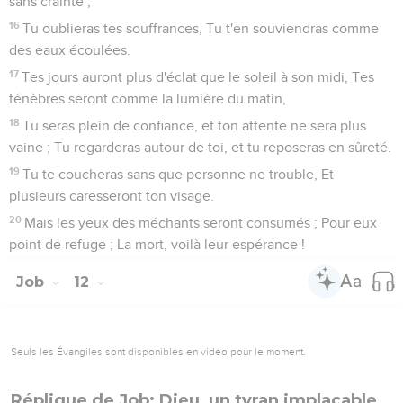
sans crainte ;
16
Tu oublieras tes souffrances, Tu t'en souviendras comme
des eaux écoulées.
17
Tes jours auront plus d'éclat que le soleil à son midi, Tes
ténèbres seront comme la lumière du matin,
18
Tu seras plein de confiance, et ton attente ne sera plus
vaine ; Tu regarderas autour de toi, et tu reposeras en sûreté.
19
Tu te coucheras sans que personne ne trouble, Et
plusieurs caresseront ton visage.
20
Mais les yeux des méchants seront consumés ; Pour eux
point de refuge ; La mort, voilà leur espérance !
Job
12
Seuls les Évangiles sont disponibles en vidéo pour le moment.
Réplique de Job: Dieu, un tyran implacable