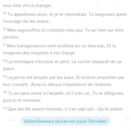
mon état vînt à changer.
15
Tu appellerais alors, et je te répondrais, Tu languirais après
l'ouvrage de tes mains.
16
Mais aujourd'hui tu comptes mes pas, Tu as l'oeil sur mes
péchés ;
17
Mes transgressions sont scellées en un faisceau, Et tu
imagines des iniquités à ma charge.
18
La montagne s'écroule et périt, Le rocher disparaît de sa
place,
19
La pierre est broyée par les eaux, Et la terre emportée par
leur courant ; Ainsi tu détruis l'espérance de l'homme.
20
Tu es sans cesse à l'assaillir, et il s'en va ; Tu le défigures,
puis tu le renvoies.
21
Que ses fils soient honorés, il n'en sait rien ; Qu'ils soient
dans l'abaissement, il l'ignore.
22
C'est pour lui seul qu'il éprouve de la douleur en son
Contenus
Versions
Commentaires
Strong
Dictionnaire