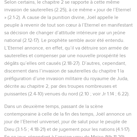
Selon certains, le chapitre 2 se rapporte à cette même
invasion de sauterelles (2.25), à ce même « jour de l’Eternel
» (2.1-2). A cause de la punition divine, Joël appelle le
peuple à revenir de tout son cœur à l’Eternel en manifestant
sa décision de changer d’attitude intérieure par un jeûne
national (2.12-17). Le prophète semble avoir été entendu.
L’Eternel annonce, en effet, qu’il va détruire son armée de
sauterelles et compenser par une nouvelle prospérité les
dégâts qu’elles ont causés (2.18-27). D’autres, cependant,
discernent dans l’invasion de sauterelles du chapitre 1 la
préfiguration d’une invasion militaire du royaume de Juda,
décrite au chapitre 2, par des troupes nombreuses et
puissantes (2.4-10) venues du nord (2.10 ; voir Jr 1.14 ; 6.22).
Dans un deuxième temps, passant de la scène
contemporaine à celle de la fin des temps, Joël annonce un
jour de l’Eternel universel, jour de salut pour le peuple de
Dieu (3.1-5 ; 4.18-21) et de jugement pour les nations (4.1-17).
En ce jour, répondant à l’ancien vœu de Moïse (Nb 11.29),