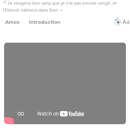
21
Je vengerai leur sang que je n'ai pas encore vengé, et
l'Eternel habitera dans Sion. »
Amos
Introduction