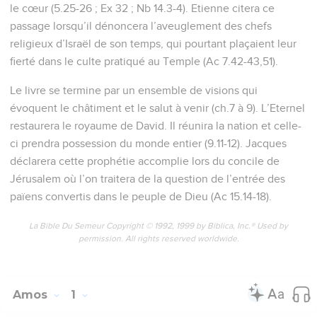
le cœur (5.25-26 ; Ex 32 ; Nb 14.3-4). Etienne citera ce
passage lorsqu’il dénoncera l’aveuglement des chefs
religieux d’Israël de son temps, qui pourtant plaçaient leur
fierté dans le culte pratiqué au Temple (Ac 7.42-43,51).
Le livre se termine par un ensemble de visions qui
évoquent le châtiment et le salut à venir (ch.7 à 9). L’Eternel
restaurera le royaume de David. Il réunira la nation et celle-
ci prendra possession du monde entier (9.11-12). Jacques
déclarera cette prophétie accomplie lors du concile de
Jérusalem où l’on traitera de la question de l’entrée des
païens convertis dans le peuple de Dieu (Ac 15.14-18).
La Bible Du Semeur Copyright © 1992, 1999 by Biblica, Inc.® Used by
permission. All rights reserved worldwide.
Amos
1