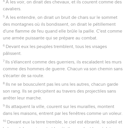
4
A les voir, on dirait des chevaux, et ils courent comme des
cavaliers.
5
A les entendre, on dirait un bruit de chars sur le sommet
des montagnes où ils bondissent, on dirait le pétillement
d'une flamme de feu quand elle brûle la paille. C'est comme
une armée puissante qui se prépare au combat.
6
Devant eux les peuples tremblent, tous les visages
pâlissent.
7
Ils s'élancent comme des guerriers, ils escaladent les murs
comme des hommes de guerre. Chacun va son chemin sans
s'écarter de sa route.
8
Ils ne se bousculent pas les uns les autres, chacun garde
son rang. Ils se précipitent au travers des projectiles sans
arrêter leur marche.
9
Ils attaquent la ville, courent sur les murailles, montent
dans les maisons, entrent par les fenêtres comme un voleur.
10
Devant eux la terre tremble, le ciel est ébranlé, le soleil et