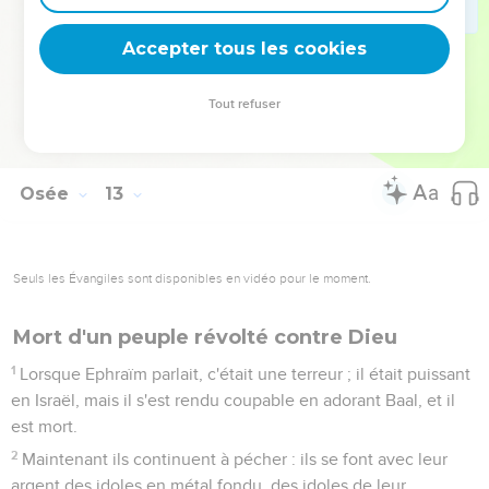
femme, et pour une femme il a gardé les troupeaux.
14
Par un prophète l'Eternel a fait sortir Israël d'Egypte, et par
Accepter tous les cookies
un prophète Israël a été gardé.
15
Ephraïm a amèrement irrité l'Eternel : son Seigneur
Tout refuser
rejettera sur lui tout le sang qu'il a versé, il fera retomber sur
lui son mépris.
Osée
13
Seuls les Évangiles sont disponibles en vidéo pour le moment.
Mort d'un peuple révolté contre Dieu
1
Lorsque Ephraïm parlait, c'était une terreur ; il était puissant
en Israël, mais il s'est rendu coupable en adorant Baal, et il
est mort.
2
Maintenant ils continuent à pécher : ils se font avec leur
argent des idoles en métal fondu, des idoles de leur