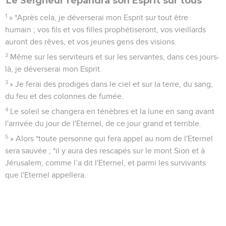
Le Seigneur répandra son Esprit sur tous
1
» *Après cela, je déverserai mon Esprit sur tout être
humain ; vos fils et vos filles prophétiseront, vos vieillards
auront des rêves, et vos jeunes gens des visions.
2
Même sur les serviteurs et sur les servantes, dans ces jours-
là, je déverserai mon Esprit.
3
» Je ferai des prodiges dans le ciel et sur la terre, du sang,
du feu et des colonnes de fumée.
4
Le soleil se changera en ténèbres et la lune en sang avant
l'arrivée du jour de l'Eternel, de ce jour grand et terrible.
5
» Alors *toute personne qui fera appel au nom de l'Eternel
sera sauvée ; *il y aura des rescapés sur le mont Sion et à
Jérusalem, comme l’a dit l'Eternel, et parmi les survivants
que l'Eternel appellera.