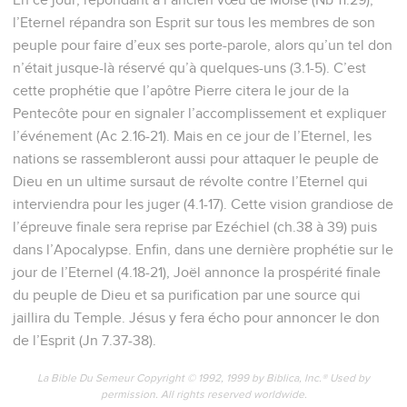
l’Eternel répandra son Esprit sur tous les membres de son
peuple pour faire d’eux ses porte-parole, alors qu’un tel don
n’était jusque-là réservé qu’à quelques-uns (3.1-5). C’est
cette prophétie que l’apôtre Pierre citera le jour de la
Pentecôte pour en signaler l’accomplissement et expliquer
l’événement (Ac 2.16-21). Mais en ce jour de l’Eternel, les
nations se rassembleront aussi pour attaquer le peuple de
Dieu en un ultime sursaut de révolte contre l’Eternel qui
interviendra pour les juger (4.1-17). Cette vision grandiose de
l’épreuve finale sera reprise par Ezéchiel (ch.38 à 39) puis
dans l’Apocalypse. Enfin, dans une dernière prophétie sur le
jour de l’Eternel (4.18-21), Joël annonce la prospérité finale
du peuple de Dieu et sa purification par une source qui
jaillira du Temple. Jésus y fera écho pour annoncer le don
de l’Esprit (Jn 7.37-38).
La Bible Du Semeur Copyright © 1992, 1999 by Biblica, Inc.® Used by
permission. All rights reserved worldwide.