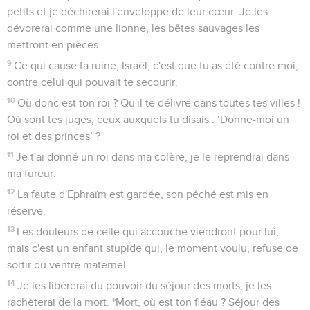
petits et je déchirerai l'enveloppe de leur cœur. Je les
dévorerai comme une lionne, les bêtes sauvages les
mettront en pièces.
9
Ce qui cause ta ruine, Israël, c'est que tu as été contre moi,
contre celui qui pouvait te secourir.
10
Où donc est ton roi ? Qu'il te délivre dans toutes tes villes !
Où sont tes juges, ceux auxquels tu disais : ‘Donne-moi un
roi et des princes’ ?
11
Je t'ai donné un roi dans ma colère, je le reprendrai dans
ma fureur.
12
La faute d'Ephraïm est gardée, son péché est mis en
réserve.
13
Les douleurs de celle qui accouche viendront pour lui,
mais c'est un enfant stupide qui, le moment voulu, refuse de
sortir du ventre maternel.
14
Je les libérerai du pouvoir du séjour des morts, je les
rachèterai de la mort. *Mort, où est ton fléau ? Séjour des