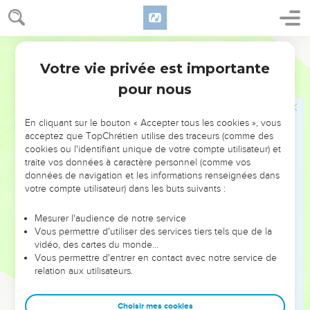
L'Eternel est le Dieu de l’univers ; son nom est l'Eternel.
7
Et toi, reviens à ton Dieu, garde la bonté et la justice, et
espère toujours en ton Dieu !
Segond 21
8
Ephraïm est un marchand qui a dans sa main des balances
Votre vie privée est importante
Osée
12
fausses : il aime tromper
pour nous
9
et il dit : « En vérité, je me suis enrichi, j'ai acquis de la
fortune, mais c'est entièrement le produit de mon travail. On
En cliquant sur le bouton « Accepter tous les cookies », vous
ne trouvera chez moi aucune faute, rien qui soit un péché. »
acceptez que TopChrétien utilise des traceurs (comme des
10
cookies ou l'identifiant unique de votre compte utilisateur) et
Et moi, je suis l'Eternel, ton Dieu depuis l'Egypte ; je te
traite vos données à caractère personnel (comme vos
ferai encore habiter sous des tentes, comme les jours de
données de navigation et les informations renseignées dans
fête.
votre compte utilisateur) dans les buts suivants :
11
J'ai parlé aux prophètes, j'ai multiplié les visions et par les
Mesurer l'audience de notre service
prophètes j'ai proposé des paraboles.
Vous permettre d'utiliser des services tiers tels que de la
12
Si Galaad n'est que trouble, ils seront certainement réduits
vidéo, des cartes du monde…
Vous permettre d'entrer en contact avec notre service de
à rien. Ils sacrifient des bœufs à Guilgal ! Même leurs autels
relation aux utilisateurs.
seront comme des tas de ruines sur les sillons des champs.
13
Jacob s'est enfui au pays d'Aram, Israël a servi pour une
Choisir mes cookies