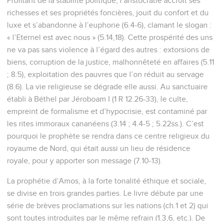
Profitant de la stabilité politique, l’aristocratie accroît ses
richesses et ses propriétés foncières, jouit du confort et du
luxe et s’abandonne à l’euphorie (6.4-6), clamant le slogan :
« l’Eternel est avec nous » (5.14,18). Cette prospérité des uns
ne va pas sans violence à l’égard des autres : extorsions de
biens, corruption de la justice, malhonnêteté en affaires (5.11
; 8.5), exploitation des pauvres que l’on réduit au servage
(8.6). La vie religieuse se dégrade elle aussi. Au sanctuaire
établi à Béthel par Jéroboam I (1 R 12.26-33), le culte,
empreint de formalisme et d’hypocrisie, est contaminé par
les rites immoraux cananéens (3.14 ; 4.4-5 ; 5.22ss.). C’est
pourquoi le prophète se rendra dans ce centre religieux du
royaume de Nord, qui était aussi un lieu de résidence
royale, pour y apporter son message (7.10-13).
La prophétie d’Amos, à la forte tonalité éthique et sociale,
se divise en trois grandes parties. Le livre débute par une
série de brèves proclamations sur les nations (ch.1 et 2) qui
sont toutes introduites par le même refrain (1.3,6, etc.). De