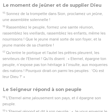
Le moment de jeûner et de supplier Dieu
15
Sonnez de la trompette dans Sion, proclamez un jeûne,
une assemblée solennelle !
16
Rassemblez le peuple, formez une sainte réunion,
rassemblez les vieillards, rassemblez les enfants, même les
nourrissons ! Que le jeune marié sorte de son foyer, et la
jeune mariée de sa chambre !
17
Qu'entre le portique et l'autel les prêtres pleurent, les
serviteurs de l'Eternel ! Qu'ils disent : « Eternel, épargne ton
peuple, n’expose pas ton héritage à l’insulte, aux moqueries
des nations ! Pourquoi dirait-on parmi les peuples : ‘Où est
leur Dieu ?’ »
Le Seigneur répond à son peuple
18
L'Eternel aime jalousement son pays, et il épargne son
peuple.
19
L'Eternel répond et dit à son peuple : « Je vous enverrai le