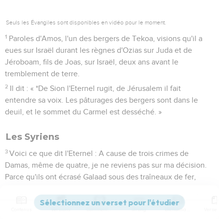
Seuls les Évangiles sont disponibles en vidéo pour le moment.
1
Paroles d'Amos, l'un des bergers de Tekoa, visions qu'il a
eues sur Israël durant les règnes d'Ozias sur Juda et de
Jéroboam, fils de Joas, sur Israël, deux ans avant le
tremblement de terre.
2
Il dit : « *De Sion l'Eternel rugit, de Jérusalem il fait
entendre sa voix. Les pâturages des bergers sont dans le
deuil, et le sommet du Carmel est desséché. »
Les Syriens
3
Voici ce que dit l'Eternel : A cause de trois crimes de
Damas, même de quatre, je ne reviens pas sur ma décision.
Parce qu'ils ont écrasé Galaad sous des traîneaux de fer,
4
j'enverrai le feu dans la maison de Hazaël, et il dévorera les
palais de Ben-Hadad.
Contenus
Versions
Commentaires
Strong
Dictionnaire
5
Je briserai les verrous de Damas, j'exterminerai de Bikath-