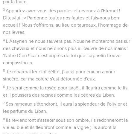
par ta faute.
3
Apportez avec vous des paroles et revenez à l'Eternel !
Dites-lui : « Pardonne toutes nos fautes et fais-nous bon
accueil ! Nous t'offrirons, au lieu de taureaux, l'hommage de
nos lèvres.
4
L'Assyrien ne nous sauvera pas. Nous ne monterons pas sur
des chevaux et nous ne dirons plus à l'œuvre de nos mains :
‘Notre Dieu !’car c'est auprès de toi que l'orphelin trouve
compassion. »
5
Je réparerai leur infidélité, j’aurai pour eux un amour
sincère, car ma colère s'est détournée d'eux.
6
Je serai comme la rosée pour Israël, il fleurira comme le lis,
et il poussera des racines comme les cèdres du Liban.
7
Ses rameaux s'étendront, il aura la splendeur de l'olivier et
les parfums du Liban.
8
Ils reviendront s'asseoir sous son ombre, ils redonneront la
vie au blé et ils fleuriront comme la vigne ; ils auront la