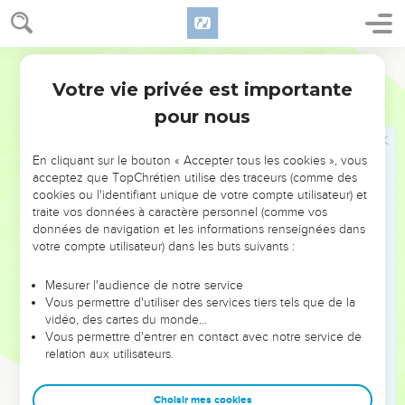
vallées,
17
depuis la montagne pelée qui s'élève vers Séir jusqu'à
Segond 21
Baal-Gad, dans la vallée du Liban, au pied du mont Hermon.
Il s’empara de tous leurs rois, les frappa et les fit mourir.
Votre vie privée est importante
Josué
11
18
La guerre que Josué mena contre tous ces rois fut de
pour nous
longue durée.
19
Aucune ville ne fit la paix avec les Israélites, à l’exception
En cliquant sur le bouton « Accepter tous les cookies », vous
acceptez que TopChrétien utilise des traceurs (comme des
de Gabaon, qui était habitée par les Héviens. Ils les prirent
cookies ou l'identifiant unique de votre compte utilisateur) et
toutes en combattant.
traite vos données à caractère personnel (comme vos
20
En effet, l'Eternel permit que ces peuples s'obstinent à
données de navigation et les informations renseignées dans
votre compte utilisateur) dans les buts suivants :
faire la guerre contre Israël afin qu'Israël les extermine sans
leur faire grâce et qu'il les détruise comme il l'avait lui-même
Mesurer l'audience de notre service
ordonné à Moïse.
Vous permettre d'utiliser des services tiers tels que de la
21
vidéo, des cartes du monde…
A la même époque, Josué alla exterminer les Anakim des
Vous permettre d'entrer en contact avec notre service de
montagnes d'Hébron, de Debir, d'Anab, de toutes les régions
relation aux utilisateurs.
montagneuses de Juda et d'Israël. Josué les voua à la
destruction, avec leurs villes.
Choisir mes cookies