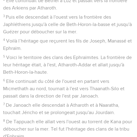
Elle continuait de Béthel à Luz et passait vers la frontière
des Arkiens par Atharoth.
3
Puis elle descendait à l'ouest vers la frontière des
Japhléthiens jusqu'à celle de Beth-Horon-la-basse et jusqu'à
Guézer pour déboucher sur la mer.
4
Voilà l’héritage que reçurent les fils de Joseph, Manassé et
Ephraïm.
5
Voici le territoire des clans des Ephraïmites. La frontière de
leur héritage était, à l'est, Atharoth-Addar et allait jusqu'à
Beth-Horon-la-haute.
6
Elle continuait du côté de l'ouest en partant vers
Micmethath au nord, tournait à l'est vers Thaanath-Silo et
passait dans la direction de l'est par Janoach.
7
De Janoach elle descendait à Atharoth et à Naaratha,
touchait Jéricho et se prolongeait jusqu'au Jourdain.
8
De Tappuach elle allait vers l'ouest au torrent de Kana pour
déboucher sur la mer. Tel fut l'héritage des clans de la tribu
d'Ephraïm.