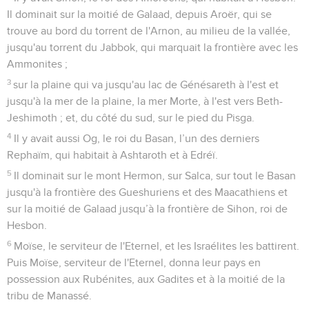
Il dominait sur la moitié de Galaad, depuis Aroër, qui se
trouve au bord du torrent de l'Arnon, au milieu de la vallée,
jusqu'au torrent du Jabbok, qui marquait la frontière avec les
Ammonites ;
3
sur la plaine qui va jusqu'au lac de Génésareth à l'est et
jusqu'à la mer de la plaine, la mer Morte, à l'est vers Beth-
Jeshimoth ; et, du côté du sud, sur le pied du Pisga.
4
Il y avait aussi Og, le roi du Basan, l’un des derniers
Rephaïm, qui habitait à Ashtaroth et à Edréï.
5
Il dominait sur le mont Hermon, sur Salca, sur tout le Basan
jusqu'à la frontière des Gueshuriens et des Maacathiens et
sur la moitié de Galaad jusqu’à la frontière de Sihon, roi de
Hesbon.
6
Moïse, le serviteur de l'Eternel, et les Israélites les battirent.
Puis Moïse, serviteur de l'Eternel, donna leur pays en
possession aux Rubénites, aux Gadites et à la moitié de la
tribu de Manassé.