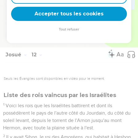
22
Il ne resta pas d'Anakim dans le pays des Israélites. Il n'en
resta qu'à Gaza, à Gath et à Asdod.
Accepter tous les cookies
23
Josué s'empara donc de tout le pays, conformément à tout
ce que l'Eternel avait dit à Moïse, et le donna en héritage à
Tout refuser
Israël, à chacun sa portion, d'après leurs tribus. Puis le pays
fut en paix, sans guerre.
Josué
12
Seuls les Évangiles sont disponibles en vidéo pour le moment.
Liste des rois vaincus par les Israélites
1
Voici les rois que les Israélites battirent et dont ils
possédèrent le pays de l'autre côté du Jourdain, du côté du
soleil levant, depuis le torrent de l'Arnon jusqu'au mont
Hermon, avec toute la plaine située à l'est.
2
Il y avait Sihon, le roi des Amoréens, qui habitait à Hesbon.