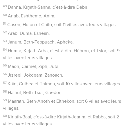
49
Danna, Kirjath-Sanna, c’est-à-dire Debir,
50
Anab, Eshthemo, Anim,
51
Gosen, Holon et Guilo, soit 11 villes avec leurs villages.
52
Arab, Duma, Eshean,
53
Janum, Beth-Tappuach, Aphéka,
54
Humta, Kirjath-Arba, c’est-à-dire Hébron, et Tsior, soit 9
villes avec leurs villages.
55
Maon, Carmel, Ziph, Juta,
56
Jizreel, Jokdeam, Zanoach,
57
Kaïn, Guibea et Thimna, soit 10 villes avec leurs villages.
58
Halhul, Beth-Tsur, Guedor,
59
Maarath, Beth-Anoth et Elthekon, soit 6 villes avec leurs
villages.
60
Kirjath-Baal, c’est-à-dire Kirjath-Jearim, et Rabba, soit 2
villes avec leurs villages.