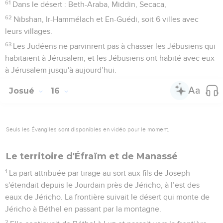
61
Dans le désert : Beth-Araba, Middin, Secaca,
62
Nibshan, Ir-Hammélach et En-Guédi, soit 6 villes avec
leurs villages.
63
Les Judéens ne parvinrent pas à chasser les Jébusiens qui
habitaient à Jérusalem, et les Jébusiens ont habité avec eux
à Jérusalem jusqu'à aujourd’hui.
Josué
16
Seuls les Évangiles sont disponibles en vidéo pour le moment.
Le territoire d'Éfraïm et de Manassé
1
La part attribuée par tirage au sort aux fils de Joseph
s'étendait depuis le Jourdain près de Jéricho, à l’est des
eaux de Jéricho. La frontière suivait le désert qui monte de
Jéricho à Béthel en passant par la montagne.
2