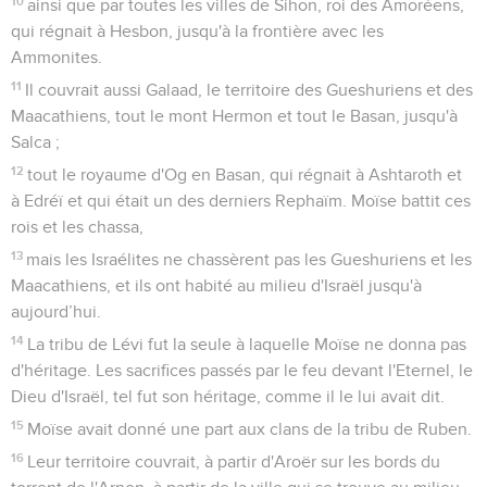
10
ainsi que par toutes les villes de Sihon, roi des Amoréens,
qui régnait à Hesbon, jusqu'à la frontière avec les
Ammonites.
11
Il couvrait aussi Galaad, le territoire des Gueshuriens et des
Maacathiens, tout le mont Hermon et tout le Basan, jusqu'à
Salca ;
12
tout le royaume d'Og en Basan, qui régnait à Ashtaroth et
à Edréï et qui était un des derniers Rephaïm. Moïse battit ces
rois et les chassa,
13
mais les Israélites ne chassèrent pas les Gueshuriens et les
Maacathiens, et ils ont habité au milieu d'Israël jusqu'à
aujourd’hui.
14
La tribu de Lévi fut la seule à laquelle Moïse ne donna pas
d'héritage. Les sacrifices passés par le feu devant l'Eternel, le
Dieu d'Israël, tel fut son héritage, comme il le lui avait dit.
15
Moïse avait donné une part aux clans de la tribu de Ruben.
16
Leur territoire couvrait, à partir d'Aroër sur les bords du