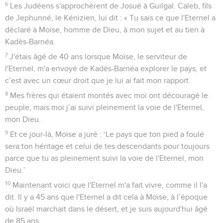
6
Les Judéens s'approchèrent de Josué à Guilgal. Caleb, fils
de Jephunné, le Kénizien, lui dit : « Tu sais ce que l'Eternel a
déclaré à Moïse, homme de Dieu, à mon sujet et au tien à
Kadès-Barnéa.
7
J'étais âgé de 40 ans lorsque Moïse, le serviteur de
l'Eternel, m'a envoyé de Kadès-Barnéa explorer le pays, et
c’est avec un cœur droit que je lui ai fait mon rapport.
8
Mes frères qui étaient montés avec moi ont découragé le
peuple, mais moi j’ai suivi pleinement la voie de l'Eternel,
mon Dieu.
9
Et ce jour-là, Moïse a juré : ‘Le pays que ton pied a foulé
sera ton héritage et celui de tes descendants pour toujours
parce que tu as pleinement suivi la voie de l'Eternel, mon
Dieu.’
10
Maintenant voici que l'Eternel m'a fait vivre, comme il l'a
dit. Il y a 45 ans que l'Eternel a dit cela à Moïse, à l’époque
où Israël marchait dans le désert, et je suis aujourd'hui âgé
de 85 ans.