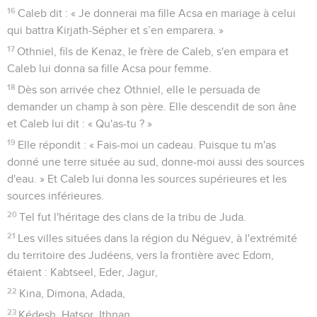
16
Caleb dit : « Je donnerai ma fille Acsa en mariage à celui
qui battra Kirjath-Sépher et s’en emparera. »
17
Othniel, fils de Kenaz, le frère de Caleb, s'en empara et
Caleb lui donna sa fille Acsa pour femme.
18
Dès son arrivée chez Othniel, elle le persuada de
demander un champ à son père. Elle descendit de son âne
et Caleb lui dit : « Qu'as-tu ? »
19
Elle répondit : « Fais-moi un cadeau. Puisque tu m'as
donné une terre située au sud, donne-moi aussi des sources
d'eau. » Et Caleb lui donna les sources supérieures et les
sources inférieures.
20
Tel fut l'héritage des clans de la tribu de Juda.
21
Les villes situées dans la région du Néguev, à l'extrémité
du territoire des Judéens, vers la frontière avec Edom,
étaient : Kabtseel, Eder, Jagur,
22
Kina, Dimona, Adada,
23
Kédesh, Hatsor, Ithnan,