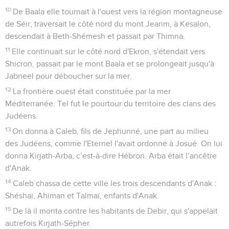
10
De Baala elle tournait à l'ouest vers la région montagneuse
de Séir, traversait le côté nord du mont Jearim, à Kesalon,
descendait à Beth-Shémesh et passait par Thimna.
11
Elle continuait sur le côté nord d'Ekron, s'étendait vers
Shicron, passait par le mont Baala et se prolongeait jusqu'à
Jabneel pour déboucher sur la mer.
12
La frontière ouest était constituée par la mer
Méditerranée. Tel fut le pourtour du territoire des clans des
Judéens.
13
On donna à Caleb, fils de Jephunné, une part au milieu
des Judéens, comme l'Eternel l'avait ordonné à Josué. On lui
donna Kirjath-Arba, c’est-à-dire Hébron. Arba était l’ancêtre
d'Anak.
14
Caleb chassa de cette ville les trois descendants d'Anak :
Shéshaï, Ahiman et Talmaï, enfants d'Anak.
15
De là il monta contre les habitants de Debir, qui s'appelait
autrefois Kirjath-Sépher.