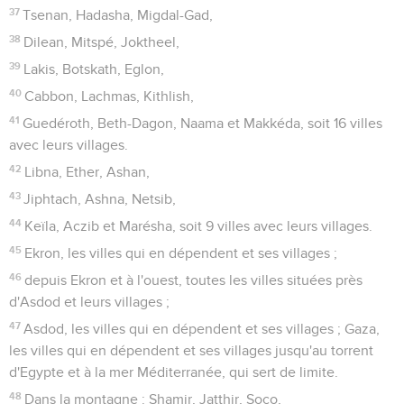
37
Tsenan, Hadasha, Migdal-Gad,
38
Dilean, Mitspé, Joktheel,
39
Lakis, Botskath, Eglon,
40
Cabbon, Lachmas, Kithlish,
41
Guedéroth, Beth-Dagon, Naama et Makkéda, soit 16 villes
avec leurs villages.
42
Libna, Ether, Ashan,
43
Jiphtach, Ashna, Netsib,
44
Keïla, Aczib et Marésha, soit 9 villes avec leurs villages.
45
Ekron, les villes qui en dépendent et ses villages ;
46
depuis Ekron et à l'ouest, toutes les villes situées près
d'Asdod et leurs villages ;
47
Asdod, les villes qui en dépendent et ses villages ; Gaza,
les villes qui en dépendent et ses villages jusqu'au torrent
d'Egypte et à la mer Méditerranée, qui sert de limite.
48
Dans la montagne : Shamir, Jatthir, Soco,