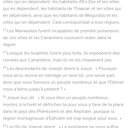
villes qui en dépendent, les habitants d'En-Dor et les villes
qui en dépendent, les habitants de Thaanac et les villes qui
en dépendent, ainsi que les habitants de Meguiddo et les
villes qui en dépendent. Cela correspondait à trois régions.
12
Les Manassites furent incapables de prendre possession
de ces villes et les Cananéens voulurent rester dans la
région.
13
Lorsque les Israélites furent plus forts, ils imposèrent des
corvées aux Cananéens, mais ils ne les chassèrent pas.
14
Les descendants de Joseph dirent à Josué : « Pourquoi
nous as-tu donné en héritage un seul lot, une seule part,
alors que nous formons un peuple nombreux et que l'Eternel
nous a bénis jusqu'à présent ? »
15
Josué leur dit : « Si vous êtes un peuple nombreux,
montez à la forêt et défrichez-la pour vous y faire de la place
dans le pays des Phéréziens et des Rephaïm, puisque la
région montagneuse d'Ephraïm est trop exiguë pour vous. »
16
Les fils de Joseph dirent : « La montagne ne nous suffira