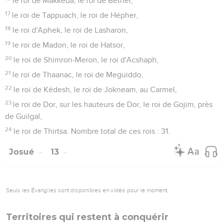
le roi de Makkéda, le roi de Béthel,
17
le roi de Tappuach, le roi de Hépher,
18
le roi d'Aphek, le roi de Lasharon,
19
le roi de Madon, le roi de Hatsor,
20
le roi de Shimron-Meron, le roi d'Acshaph,
21
le roi de Thaanac, le roi de Meguiddo,
22
le roi de Kédesh, le roi de Jokneam, au Carmel,
23
le roi de Dor, sur les hauteurs de Dor, le roi de Gojim, près
de Guilgal,
24
le roi de Thirtsa. Nombre total de ces rois : 31.
Josué
13
Seuls les Évangiles sont disponibles en vidéo pour le moment.
Territoires qui restent à conquérir