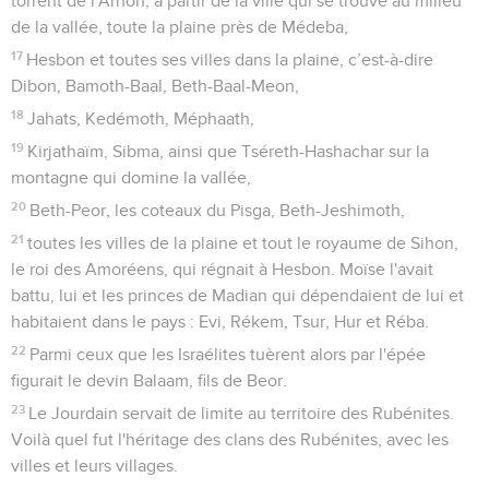
torrent de l'Arnon, à partir de la ville qui se trouve au milieu
de la vallée, toute la plaine près de Médeba,
17
Hesbon et toutes ses villes dans la plaine, c’est-à-dire
Dibon, Bamoth-Baal, Beth-Baal-Meon,
18
Jahats, Kedémoth, Méphaath,
19
Kirjathaïm, Sibma, ainsi que Tséreth-Hashachar sur la
montagne qui domine la vallée,
20
Beth-Peor, les coteaux du Pisga, Beth-Jeshimoth,
21
toutes les villes de la plaine et tout le royaume de Sihon,
le roi des Amoréens, qui régnait à Hesbon. Moïse l'avait
battu, lui et les princes de Madian qui dépendaient de lui et
habitaient dans le pays : Evi, Rékem, Tsur, Hur et Réba.
22
Parmi ceux que les Israélites tuèrent alors par l'épée
figurait le devin Balaam, fils de Beor.
23
Le Jourdain servait de limite au territoire des Rubénites.
Voilà quel fut l'héritage des clans des Rubénites, avec les
villes et leurs villages.