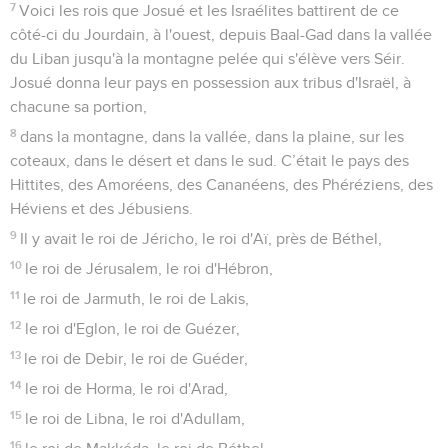
7
Voici les rois que Josué et les Israélites battirent de ce
côté-ci du Jourdain, à l'ouest, depuis Baal-Gad dans la vallée
du Liban jusqu'à la montagne pelée qui s'élève vers Séir.
Josué donna leur pays en possession aux tribus d'Israël, à
chacune sa portion,
8
dans la montagne, dans la vallée, dans la plaine, sur les
coteaux, dans le désert et dans le sud. C’était le pays des
Hittites, des Amoréens, des Cananéens, des Phéréziens, des
Héviens et des Jébusiens.
9
Il y avait le roi de Jéricho, le roi d'Aï, près de Béthel,
10
le roi de Jérusalem, le roi d'Hébron,
11
le roi de Jarmuth, le roi de Lakis,
12
le roi d'Eglon, le roi de Guézer,
13
le roi de Debir, le roi de Guéder,
14
le roi de Horma, le roi d'Arad,
15
le roi de Libna, le roi d'Adullam,
16