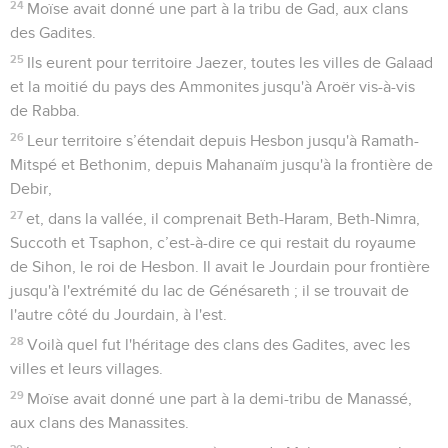
24
Moïse avait donné une part à la tribu de Gad, aux clans
des Gadites.
25
Ils eurent pour territoire Jaezer, toutes les villes de Galaad
et la moitié du pays des Ammonites jusqu'à Aroër vis-à-vis
de Rabba.
26
Leur territoire s’étendait depuis Hesbon jusqu'à Ramath-
Mitspé et Bethonim, depuis Mahanaïm jusqu'à la frontière de
Debir,
27
et, dans la vallée, il comprenait Beth-Haram, Beth-Nimra,
Succoth et Tsaphon, c’est-à-dire ce qui restait du royaume
de Sihon, le roi de Hesbon. Il avait le Jourdain pour frontière
jusqu'à l'extrémité du lac de Génésareth ; il se trouvait de
l'autre côté du Jourdain, à l'est.
28
Voilà quel fut l'héritage des clans des Gadites, avec les
villes et leurs villages.
29
Moïse avait donné une part à la demi-tribu de Manassé,
aux clans des Manassites.