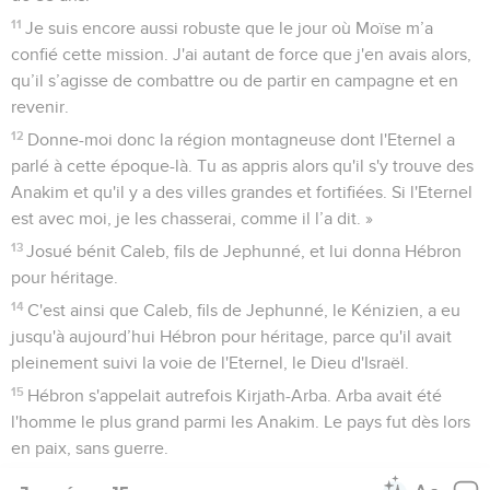
11
Je suis encore aussi robuste que le jour où Moïse m’a
confié cette mission. J'ai autant de force que j'en avais alors,
qu’il s’agisse de combattre ou de partir en campagne et en
revenir.
12
Donne-moi donc la région montagneuse dont l'Eternel a
parlé à cette époque-là. Tu as appris alors qu'il s'y trouve des
Anakim et qu'il y a des villes grandes et fortifiées. Si l'Eternel
est avec moi, je les chasserai, comme il l’a dit. »
13
Josué bénit Caleb, fils de Jephunné, et lui donna Hébron
pour héritage.
14
C'est ainsi que Caleb, fils de Jephunné, le Kénizien, a eu
jusqu'à aujourd’hui Hébron pour héritage, parce qu'il avait
pleinement suivi la voie de l'Eternel, le Dieu d'Israël.
15
Hébron s'appelait autrefois Kirjath-Arba. Arba avait été
l'homme le plus grand parmi les Anakim. Le pays fut dès lors
en paix, sans guerre.