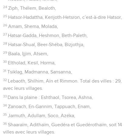
24
Ziph, Thélem, Bealoth,
25
Hatsor-Hadattha, Kerijoth-Hetsron, c’est-à-dire Hatsor,
26
Amam, Shema, Molada,
27
Hatsar-Gadda, Heshmon, Beth-Paleth,
28
Hatsar-Shual, Beer-Shéba, Bizjothja,
29
Baala, Ijjim, Atsem,
30
Eltholad, Kesil, Horma,
31
Tsiklag, Madmanna, Sansanna,
32
Lebaoth, Shilhim, Aïn et Rimmon. Total des villes : 29,
avec leurs villages.
33
Dans la plaine : Eshthaol, Tsorea, Ashna,
34
Zanoach, En-Gannim, Tappuach, Enam,
35
Jarmuth, Adullam, Soco, Azéka,
36
Shaaraïm, Adithaïm, Guedéra et Guedérothaïm, soit 14
villes avec leurs villages.