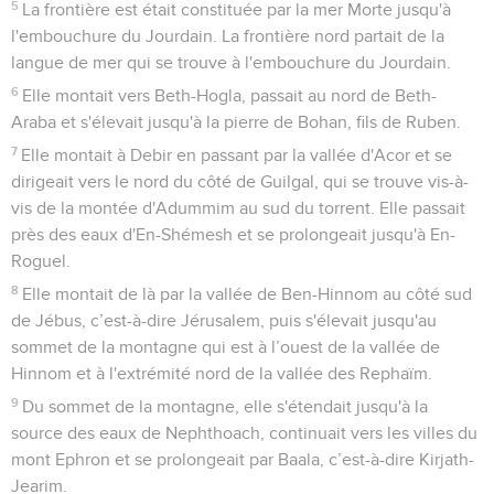
5
La frontière est était constituée par la mer Morte jusqu'à
l'embouchure du Jourdain. La frontière nord partait de la
langue de mer qui se trouve à l'embouchure du Jourdain.
6
Elle montait vers Beth-Hogla, passait au nord de Beth-
Araba et s'élevait jusqu'à la pierre de Bohan, fils de Ruben.
7
Elle montait à Debir en passant par la vallée d'Acor et se
dirigeait vers le nord du côté de Guilgal, qui se trouve vis-à-
vis de la montée d'Adummim au sud du torrent. Elle passait
près des eaux d'En-Shémesh et se prolongeait jusqu'à En-
Roguel.
8
Elle montait de là par la vallée de Ben-Hinnom au côté sud
de Jébus, c’est-à-dire Jérusalem, puis s'élevait jusqu'au
sommet de la montagne qui est à l’ouest de la vallée de
Hinnom et à l'extrémité nord de la vallée des Rephaïm.
9
Du sommet de la montagne, elle s'étendait jusqu'à la
source des eaux de Nephthoach, continuait vers les villes du
mont Ephron et se prolongeait par Baala, c’est-à-dire Kirjath-
Jearim.