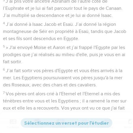
J’ai pris votre ancêtre Abraham de l'autre côté de
l’Euphrate et je lui ai fait parcourir tout le pays de Canaan.
J’ai multiplié sa descendance et je lui ai donné Isaac.
4
J’ai donné à Isaac Jacob et Esaü. J’ai donné la région
montagneuse de Séir en propriété à Esaü, tandis que Jacob
et ses fils sont descendus en Egypte.
5
» J'ai envoyé Moïse et Aaron et j’ai frappé l'Egypte par les
prodiges que j’ai réalisés au milieu d'elle, puis je vous en ai
fait sortir.
6
J’ai fait sortir vos pères d'Egypte et vous êtes arrivés à la
mer. Les Egyptiens poursuivaient vos pères jusqu'à la mer
des Roseaux, avec des chars et des cavaliers.
7
Vos pères ont alors crié à l'Eternel et l'Eternel a mis des
ténèbres entre vous et les Egyptiens ; il a ramené la mer sur
eux et elle les a recouverts. Vos yeux ont vu ce que j'ai fait
aux Egyptiens. Puis vous êtes restés longtemps dans le
désert.
Contenus
Versions
Commentaires
Strong
Dictionnaire
8
» Je vous ai conduits dans le pays des Amoréens, qui