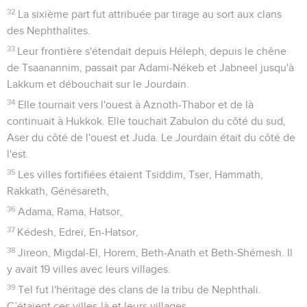
32
La sixième part fut attribuée par tirage au sort aux clans
des Nephthalites.
33
Leur frontière s'étendait depuis Héleph, depuis le chêne
de Tsaanannim, passait par Adami-Nékeb et Jabneel jusqu'à
Lakkum et débouchait sur le Jourdain.
34
Elle tournait vers l'ouest à Aznoth-Thabor et de là
continuait à Hukkok. Elle touchait Zabulon du côté du sud,
Aser du côté de l'ouest et Juda. Le Jourdain était du côté de
l'est.
35
Les villes fortifiées étaient Tsiddim, Tser, Hammath,
Rakkath, Génésareth,
36
Adama, Rama, Hatsor,
37
Kédesh, Edreï, En-Hatsor,
38
Jireon, Migdal-El, Horem, Beth-Anath et Beth-Shémesh. Il
y avait 19 villes avec leurs villages.
39
Tel fut l'héritage des clans de la tribu de Nephthali.
C’étaient ces villes-là et leurs villages.