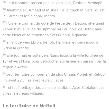
25
Leur frontière passait par Helkath, Hali, Béthen, Acshaph,
26
Allammélec, Amead et Misheal ; elle touchait, vers l'ouest,
le Carmel et le Shichor-Libnath.
27
Puis elle tournait du côté de l'est à Beth-Dagon, atteignait
Zabulon et la vallée de Jiphthach-El au nord de Beth-Emek
et de Neïel et se prolongeait vers Cabul, à gauche,
28
ainsi que vers Ebron, Rehob, Hammon et Kana jusqu'à
Sidon la grande.
29
Elle tournait ensuite vers Rama jusqu'à la ville fortifiée de
Tyr et vers Hosa, pour déboucher sur la mer en passant par la
région d'Aczib.
30
Leur territoire comprenait de plus Umma, Aphek et Rehob.
Il y avait 22 villes avec leurs villages.
31
Tel fut l'héritage des clans de la tribu d'Aser. C’étaient ces
villes-là et leurs villages.
Le territoire de Neftali