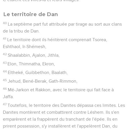
Le territoire de Dan
40
La septième part fut attribuée par tirage au sort aux clans
de la tribu de Dan.
41
Le territoire dont ils héritèrent comprenait Tsorea,
Eshthaol, Ir-Shémesh,
42
Shaalabbin, Ajalon, Jithla,
43
Elon, Thimnatha, Ekron,
44
Eltheké, Guibbethon, Baalath,
45
Jehud, Bené-Berak, Gath-Rimmon,
46
Mé-Jarkon et Rakkon, avec le territoire qui fait face à
Jaffa.
47
Toutefois, le territoire des Danites dépassa ces limites. Les
Danites montèrent et combattirent contre Léshem. Ils s'en
emparèrent et la frappèrent du tranchant de l'épée. Ils en
prirent possession, s'y installèrent et l'appelèrent Dan, du