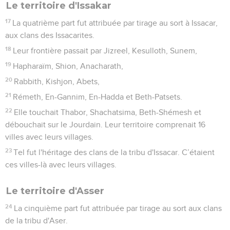
Le territoire d'Issakar
17
La quatrième part fut attribuée par tirage au sort à Issacar,
aux clans des Issacarites.
18
Leur frontière passait par Jizreel, Kesulloth, Sunem,
19
Hapharaïm, Shion, Anacharath,
20
Rabbith, Kishjon, Abets,
21
Rémeth, En-Gannim, En-Hadda et Beth-Patsets.
22
Elle touchait Thabor, Shachatsima, Beth-Shémesh et
débouchait sur le Jourdain. Leur territoire comprenait 16
villes avec leurs villages.
23
Tel fut l'héritage des clans de la tribu d'Issacar. C’étaient
ces villes-là avec leurs villages.
Le territoire d'Asser
24
La cinquième part fut attribuée par tirage au sort aux clans
de la tribu d'Aser.