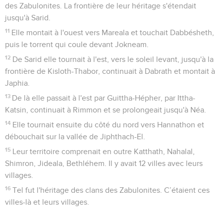
des Zabulonites. La frontière de leur héritage s'étendait
jusqu'à Sarid.
11
Elle montait à l'ouest vers Mareala et touchait Dabbésheth,
puis le torrent qui coule devant Jokneam.
12
De Sarid elle tournait à l'est, vers le soleil levant, jusqu'à la
frontière de Kisloth-Thabor, continuait à Dabrath et montait à
Japhia.
13
De là elle passait à l'est par Guittha-Hépher, par Ittha-
Katsin, continuait à Rimmon et se prolongeait jusqu'à Néa.
14
Elle tournait ensuite du côté du nord vers Hannathon et
débouchait sur la vallée de Jiphthach-El.
15
Leur territoire comprenait en outre Katthath, Nahalal,
Shimron, Jideala, Bethléhem. Il y avait 12 villes avec leurs
villages.
16
Tel fut l'héritage des clans des Zabulonites. C’étaient ces
villes-là et leurs villages.