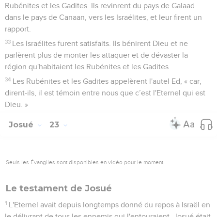
Rubénites et les Gadites. Ils revinrent du pays de Galaad
dans le pays de Canaan, vers les Israélites, et leur firent un
rapport.
33
Les Israélites furent satisfaits. Ils bénirent Dieu et ne
parlèrent plus de monter les attaquer et de dévaster la
région qu'habitaient les Rubénites et les Gadites.
34
Les Rubénites et les Gadites appelèrent l'autel Ed, « car,
dirent-ils, il est témoin entre nous que c’est l'Eternel qui est
Dieu. »
Josué
23
Seuls les Évangiles sont disponibles en vidéo pour le moment.
Le testament de Josué
1
L'Eternel avait depuis longtemps donné du repos à Israël en
le délivrant de tous les ennemis qui l'entouraient. Josué était