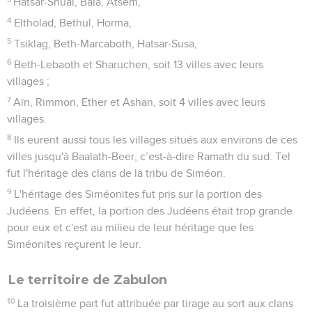
Hatsar-Shual, Bala, Atsem,
4
Eltholad, Bethul, Horma,
5
Tsiklag, Beth-Marcaboth, Hatsar-Susa,
6
Beth-Lebaoth et Sharuchen, soit 13 villes avec leurs
villages ;
7
Aïn, Rimmon, Ether et Ashan, soit 4 villes avec leurs
villages.
8
Ils eurent aussi tous les villages situés aux environs de ces
villes jusqu'à Baalath-Beer, c’est-à-dire Ramath du sud. Tel
fut l'héritage des clans de la tribu de Siméon.
9
L'héritage des Siméonites fut pris sur la portion des
Judéens. En effet, la portion des Judéens était trop grande
pour eux et c'est au milieu de leur héritage que les
Siméonites reçurent le leur.
Le territoire de Zabulon
10
La troisième part fut attribuée par tirage au sort aux clans