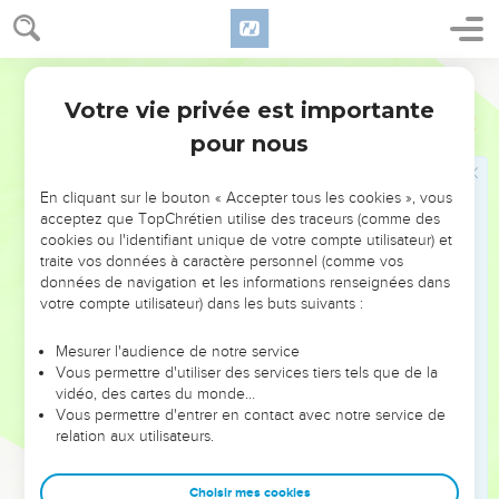
Gueliloth, qui fait face à la montée d'Adummim, et elle
descendait à la pierre de Bohan, fils de Ruben.
18
Segond 21
Elle passait sur le côté nord en face d'Araba, descendait à
Araba
Votre vie privée est importante
Josué
18
19
et continuait sur le côté nord de Beth-Hogla pour
pour nous
déboucher sur la langue nord de la mer Morte, vers
l'embouchure du Jourdain au sud. C'était la frontière sud.
En cliquant sur le bouton « Accepter tous les cookies », vous
acceptez que TopChrétien utilise des traceurs (comme des
20
Du côté de l'est, le Jourdain formait la limite. Tel fut
cookies ou l'identifiant unique de votre compte utilisateur) et
l'héritage des clans des Benjaminites, avec ses frontières de
traite vos données à caractère personnel (comme vos
tous les côtés.
données de navigation et les informations renseignées dans
votre compte utilisateur) dans les buts suivants :
21
Les villes des clans de la tribu de Benjamin étaient
Jéricho, Beth-Hogla, Emek-Ketsits,
Mesurer l'audience de notre service
22
Beth-Araba, Tsemaraïm, Béthel,
Vous permettre d'utiliser des services tiers tels que de la
vidéo, des cartes du monde…
23
Avvim, Para, Ophra,
Vous permettre d'entrer en contact avec notre service de
24
Kephar-Ammonaï, Ophni et Guéba, soit 12 villes avec leurs
relation aux utilisateurs.
villages.
25
Choisir mes cookies
Gabaon, Rama, Beéroth,