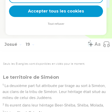
26
Mitspé, Kephira, Motsa,
Accepter tous les cookies
27
Rékem, Jirpeel, Thareala,
28
Tséla, Eleph, Jébus, c’est-à-dire Jérusalem, Guibeath et
Tout refuser
Kirjath, soit 14 villes avec leurs villages. Tel fut l'héritage des
clans des Benjaminites.
Josué
19
Seuls les Évangiles sont disponibles en vidéo pour le moment.
Le territoire de Siméon
1
La deuxième part fut attribuée par tirage au sort à Siméon,
aux clans de la tribu de Siméon. Leur héritage était situé au
milieu de celui des Judéens.
2
Ils eurent dans leur héritage Beer-Shéba, Shéba, Molada,
3