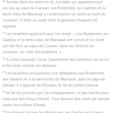
10
Arrivés dans les districts du Jourdain qui appartiennent
encore au pays de Canaan, les Rubénites, les Gadites et la
demi-tribu de Manassé y construisirent un autel au bord du
Jourdain. C’était un autel dont la grandeur frappait les
regards.
11
Les Israélites apprirent que l'on disait : « Les Rubénites, les
Gadites et la demi-tribu de Manassé ont construit un autel
qui fait face au pays de Canaan, dans les districts du
Jourdain, du côté des Israélites. »
12
A cette nouvelle, toute l'assemblée des Israélites se réunit
à Silo pour monter les attaquer.
13
Les Israélites envoyèrent une délégation aux Rubénites,
aux Gadites et à la demi-tribu de Manassé, dans le pays de
Galaad. Il s’agissait de Phinées, le fils du prêtre Eléazar,
14
et de dix princes qui l’accompagnaient, un par famille pour
chacune des tribus d'Israël. Tous étaient des chefs de famille
parmi les milliers d'Israël.
15
Ils allèrent trouver les Rubénites, les Gadites et la demi-