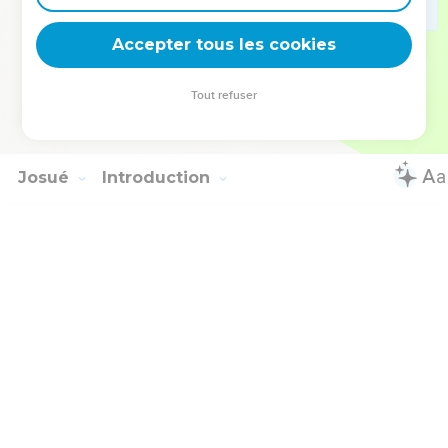
que l'Éternel ait connu face à face,
11
selon tous les signes et les merveilles que l'Éternel
Accepter tous les cookies
l'envoya faire dans le pays d'Égypte contre le Pharaon et
tous ses serviteurs et tout son pays,
Tout refuser
12
et selon toute cette main forte, et selon tous les terribles
prodiges que fit Moïse aux yeux de tout Israël.
Josué
Introduction