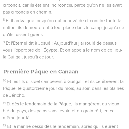
circoncit, car ils étaient incirconcis, parce qu'on ne les avait
pas circoncis en chemin.
8
Et il arriva que lorsqu'on eut achevé de circoncire toute la
nation, ils demeurèrent à leur place dans le camp, jusqu'à ce
qu'ils fussent guéris.
9
Et l'Éternel dit à Josué : Aujourd'hui j'ai roulé de dessus
vous l'opprobre de l'Égypte. Et on appela le nom de ce lieu-
là Guilgal, jusqu'à ce jour.
Première Pâque en Canaan
10
Et les fils d'Israël campèrent à Guilgal ; et ils célébrèrent la
Pâque, le quatorzième jour du mois, au soir, dans les plaines
de Jéricho.
11
Et dès le lendemain de la Pâque, ils mangèrent du vieux
blé du pays, des pains sans levain et du grain rôti, en ce
même jour-là.
12
Et la manne cessa dès le lendemain, après qu'ils eurent