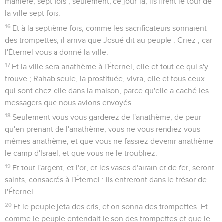
manière, sept fois ; seulement, ce jour-là, ils firent le tour de
la ville sept fois.
16
Et à la septième fois, comme les sacrificateurs sonnaient
des trompettes, il arriva que Josué dit au peuple : Criez ; car
l'Éternel vous a donné la ville.
17
Et la ville sera anathème à l'Éternel, elle et tout ce qui s'y
trouve ; Rahab seule, la prostituée, vivra, elle et tous ceux
qui sont chez elle dans la maison, parce qu'elle a caché les
messagers que nous avions envoyés.
18
Seulement vous vous garderez de l'anathème, de peur
qu'en prenant de l'anathème, vous ne vous rendiez vous-
mêmes anathème, et que vous ne fassiez devenir anathème
le camp d'Israël, et que vous ne le troubliez.
19
Et tout l'argent, et l'or, et les vases d'airain et de fer, seront
saints, consacrés à l'Éternel : ils entreront dans le trésor de
l'Éternel.
20
Et le peuple jeta des cris, et on sonna des trompettes. Et
comme le peuple entendait le son des trompettes et que le