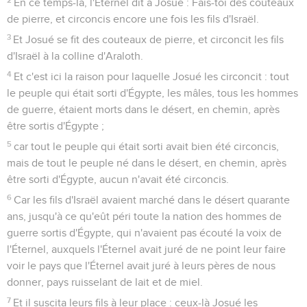
En ce temps-là, l'Éternel dit à Josué : Fais-toi des couteaux
de pierre, et circoncis encore une fois les fils d'Israël.
3
Et Josué se fit des couteaux de pierre, et circoncit les fils
d'Israël à la colline d'Araloth.
4
Et c'est ici la raison pour laquelle Josué les circoncit : tout
le peuple qui était sorti d'Égypte, les mâles, tous les hommes
de guerre, étaient morts dans le désert, en chemin, après
être sortis d'Égypte ;
5
car tout le peuple qui était sorti avait bien été circoncis,
mais de tout le peuple né dans le désert, en chemin, après
être sorti d'Égypte, aucun n'avait été circoncis.
6
Car les fils d'Israël avaient marché dans le désert quarante
ans, jusqu'à ce qu'eût péri toute la nation des hommes de
guerre sortis d'Égypte, qui n'avaient pas écouté la voix de
l'Éternel, auxquels l'Éternel avait juré de ne point leur faire
voir le pays que l'Éternel avait juré à leurs pères de nous
donner, pays ruisselant de lait et de miel.
7
Et il suscita leurs fils à leur place : ceux-là Josué les