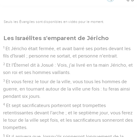
Seuls les Évangiles sont disponibles en vidéo pour le moment.
Les Israélites s'emparent de Jéricho
1
Et Jéricho était fermée, et avait barré ses portes devant les
fils d'Israël ; personne ne sortait, et personne n'entrait.
2
Et l'Éternel dit à Josué : Vois, j'ai livré en ta main Jéricho, et
son roi et ses hommes vaillants.
3
Et vous ferez le tour de la ville, vous tous les hommes de
guerre, en tournant autour de la ville une fois : tu feras ainsi
pendant six jours.
4
Et sept sacrificateurs porteront sept trompettes
retentissantes devant l'arche ; et le septième jour, vous ferez
le tour de la ville sept fois, et les sacrificateurs sonneront des
trompettes.
5
Et il arrivera que, lorsqu'ils sonneront longuement de la