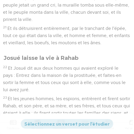
peuple jetait un grand cri, la muraille tomba sous elle-même,
et le peuple monta dans la ville, chacun devant soi, et ils
prirent la ville.
21
Et ils détruisirent entièrement, par le tranchant de l'épée,
tout ce qui était dans la ville, et homme et femme, et enfants
et vieillard, les boeufs, les moutons et les ânes.
Josué laisse la vie à Rahab
22
Et Josué dit aux deux hommes qui avaient exploré le
pays : Entrez dans la maison de la prostituée, et faites-en
sortir la femme et tous ceux qui sont à elle, comme vous le
lui avez juré.
23
Et les jeunes hommes, les espions, entrèrent et firent sortir
Rahab, et son père, et sa mère, et ses frères, et tous ceux qui
étaient à elle ; ils firent sortir toutes les familles des siens, et
ils les laissèrent en dehors du camp d'Israël.
24
Contenus
Versions
Commentaires
Strong
Dictionnaire
Et ils brûlèrent par le feu la ville et tout ce qui y était ;