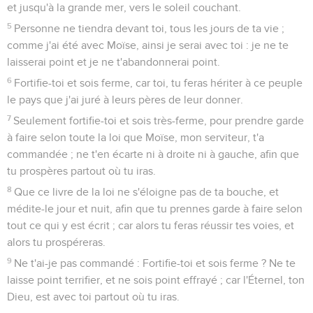
et jusqu'à la grande mer, vers le soleil couchant.
5
Personne ne tiendra devant toi, tous les jours de ta vie ;
comme j'ai été avec Moïse, ainsi je serai avec toi : je ne te
laisserai point et je ne t'abandonnerai point.
6
Fortifie-toi et sois ferme, car toi, tu feras hériter à ce peuple
le pays que j'ai juré à leurs pères de leur donner.
7
Seulement fortifie-toi et sois très-ferme, pour prendre garde
à faire selon toute la loi que Moïse, mon serviteur, t'a
commandée ; ne t'en écarte ni à droite ni à gauche, afin que
tu prospères partout où tu iras.
8
Que ce livre de la loi ne s'éloigne pas de ta bouche, et
médite-le jour et nuit, afin que tu prennes garde à faire selon
tout ce qui y est écrit ; car alors tu feras réussir tes voies, et
alors tu prospéreras.
9
Ne t'ai-je pas commandé : Fortifie-toi et sois ferme ? Ne te
laisse point terrifier, et ne sois point effrayé ; car l'Éternel, ton
Dieu, est avec toi partout où tu iras.