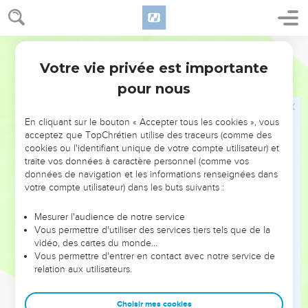
semence. Je te l'ai fait voir de tes yeux, mais tu n'y passeras
pas.
5
Et Moïse, serviteur de l'Éternel, mourut là dans le pays de
Darby
Moab, selon la parole de l'Éternel.
Votre vie privée est importante
Deutéronome
34
6
Et il l'enterra dans la vallée, dans le pays de Moab, vis-à-vis
pour nous
de Beth-Péor ; et personne ne connaît son sépulcre, jusqu'à
aujourd'hui.
En cliquant sur le bouton « Accepter tous les cookies », vous
7
Et Moïse était âgé de cent vingt ans quand il mourut ; son
acceptez que TopChrétien utilise des traceurs (comme des
cookies ou l'identifiant unique de votre compte utilisateur) et
oeil n'était pas affaibli, et sa vigueur ne s'en était pas allée.
traite vos données à caractère personnel (comme vos
8
-Et les fils d'Israël pleurèrent Moïse dans les plaines de
données de navigation et les informations renseignées dans
Moab, trente jours ; et les jours des pleurs du deuil de Moïse
votre compte utilisateur) dans les buts suivants :
furent terminés.
Mesurer l'audience de notre service
9
Et Josué, fils de Nun, était rempli de l'esprit de sagesse, car
Vous permettre d'utiliser des services tiers tels que de la
Moïse avait posé ses mains sur lui ; et les fils d'Israël
vidéo, des cartes du monde…
Vous permettre d'entrer en contact avec notre service de
l'écoutèrent, et firent comme l'Éternel l'avait commandé à
relation aux utilisateurs.
Moïse.
10
Et il ne s'est plus levé en Israël de prophète tel que Moïse,
Choisir mes cookies