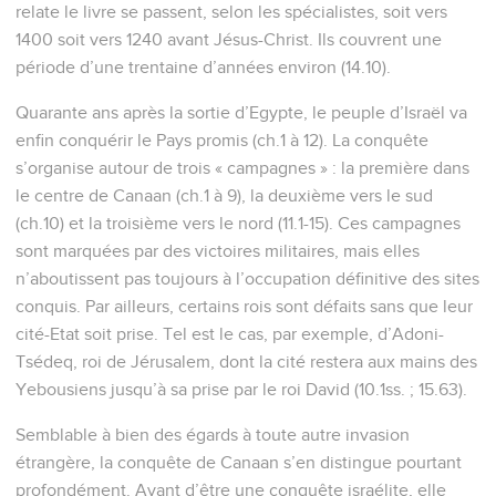
relate le livre se passent, selon les spécialistes, soit vers
1400 soit vers 1240 avant Jésus-Christ. Ils couvrent une
période d’une trentaine d’années environ (14.10).
Quarante ans après la sortie d’Egypte, le peuple d’Israël va
enfin conquérir le Pays promis (ch.1 à 12). La conquête
s’organise autour de trois « campagnes » : la première dans
le centre de Canaan (ch.1 à 9), la deuxième vers le sud
(ch.10) et la troisième vers le nord (11.1-15). Ces campagnes
sont marquées par des victoires militaires, mais elles
n’aboutissent pas toujours à l’occupation définitive des sites
conquis. Par ailleurs, certains rois sont défaits sans que leur
cité-Etat soit prise. Tel est le cas, par exemple, d’Adoni-
Tsédeq, roi de Jérusalem, dont la cité restera aux mains des
Yebousiens jusqu’à sa prise par le roi David (10.1ss. ; 15.63).
Semblable à bien des égards à toute autre invasion
étrangère, la conquête de Canaan s’en distingue pourtant
profondément. Avant d’être une conquête israélite, elle