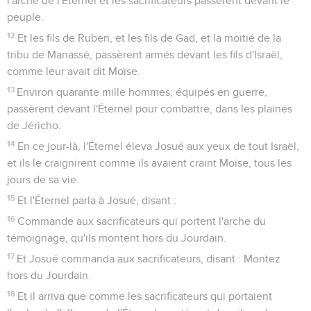
l'arche de l'Éternel et les sacrificateurs passèrent devant le
peuple.
12
Et les fils de Ruben, et les fils de Gad, et la moitié de la
tribu de Manassé, passèrent armés devant les fils d'Israël,
comme leur avait dit Moïse.
13
Environ quarante mille hommes, équipés en guerre,
passèrent devant l'Éternel pour combattre, dans les plaines
de Jéricho.
14
En ce jour-là, l'Éternel éleva Josué aux yeux de tout Israël,
et ils le craignirent comme ils avaient craint Moïse, tous les
jours de sa vie.
15
Et l'Éternel parla à Josué, disant :
16
Commande aux sacrificateurs qui portent l'arche du
témoignage, qu'ils montent hors du Jourdain.
17
Et Josué commanda aux sacrificateurs, disant : Montez
hors du Jourdain.
18
Et il arriva que comme les sacrificateurs qui portaient