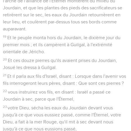
l'arche de l'alliance de l'Éternel montèrent du milieu du
Jourdain, et que les plantes des pieds des sacrificateurs se
retirèrent sur le sec, les eaux du Jourdain retournèrent en
leur lieu, et coulèrent par-dessus tous ses bords comme
auparavant.
19
Et le peuple monta hors du Jourdain, le dixième jour du
premier mois ; et ils campèrent à Guilgal, à l'extrémité
orientale de Jéricho.
20
Et ces douze pierres qu'ils avaient prises du Jourdain,
Josué les dressa à Guilgal.
21
Et il parla aux fils d'Israël, disant : Lorsque dans l'avenir vos
fils interrogeront leurs pères, disant : Que sont ces pierres ?
22
vous instruirez vos fils, en disant : Israël a passé ce
Jourdain à sec, parce que l'Éternel,
23
votre Dieu, sécha les eaux du Jourdain devant vous
jusqu'à ce que vous eussiez passé, comme l'Éternel, votre
Dieu, a fait à la mer Rouge, qu'il mit à sec devant nous
jusqu'à ce que nous eussions passé,