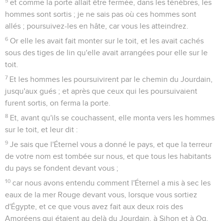
5
et comme la porte allait être fermée, dans les ténèbres, les
hommes sont sortis ; je ne sais pas où ces hommes sont
allés ; poursuivez-les en hâte, car vous les atteindrez.
6
Or elle les avait fait monter sur le toit, et les avait cachés
sous des tiges de lin qu'elle avait arrangées pour elle sur le
toit.
7
Et les hommes les poursuivirent par le chemin du Jourdain,
jusqu'aux gués ; et après que ceux qui les poursuivaient
furent sortis, on ferma la porte.
8
Et, avant qu'ils se couchassent, elle monta vers les hommes
sur le toit, et leur dit :
9
Je sais que l'Éternel vous a donné le pays, et que la terreur
de votre nom est tombée sur nous, et que tous les habitants
du pays se fondent devant vous ;
10
car nous avons entendu comment l'Éternel a mis à sec les
eaux de la mer Rouge devant vous, lorsque vous sortiez
d'Égypte, et ce que vous avez fait aux deux rois des
Amoréens qui étaient au delà du Jourdain, à Sihon et à Og,