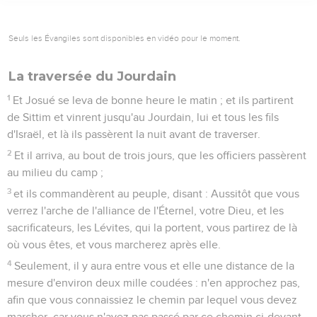
Seuls les Évangiles sont disponibles en vidéo pour le moment.
La traversée du Jourdain
1
Et Josué se leva de bonne heure le matin ; et ils partirent
de Sittim et vinrent jusqu'au Jourdain, lui et tous les fils
d'Israël, et là ils passèrent la nuit avant de traverser.
2
Et il arriva, au bout de trois jours, que les officiers passèrent
au milieu du camp ;
3
et ils commandèrent au peuple, disant : Aussitôt que vous
verrez l'arche de l'alliance de l'Éternel, votre Dieu, et les
sacrificateurs, les Lévites, qui la portent, vous partirez de là
où vous êtes, et vous marcherez après elle.
4
Seulement, il y aura entre vous et elle une distance de la
mesure d'environ deux mille coudées : n'en approchez pas,
afin que vous connaissiez le chemin par lequel vous devez
marcher, car vous n'avez pas passé par ce chemin ci-devant.