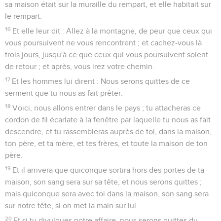
sa maison était sur la muraille du rempart, et elle habitait sur
le rempart.
16
Et elle leur dit : Allez à la montagne, de peur que ceux qui
vous poursuivent ne vous rencontrent ; et cachez-vous là
trois jours, jusqu'à ce que ceux qui vous poursuivent soient
de retour ; et après, vous irez votre chemin.
17
Et les hommes lui dirent : Nous serons quittes de ce
serment que tu nous as fait prêter.
18
Voici, nous allons entrer dans le pays ; tu attacheras ce
cordon de fil écarlate à la fenêtre par laquelle tu nous as fait
descendre, et tu rassembleras auprès de toi, dans la maison,
ton père, et ta mère, et tes frères, et toute la maison de ton
père.
19
Et il arrivera que quiconque sortira hors des portes de ta
maison, son sang sera sur sa tête, et nous serons quittes ;
mais quiconque sera avec toi dans la maison, son sang sera
sur notre tête, si on met la main sur lui.
20
Et si tu divulgues notre affaire, nous serons quittes du