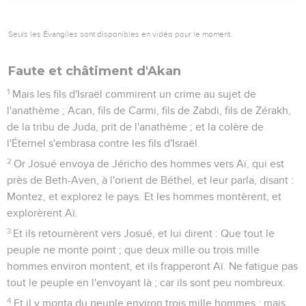
Seuls les Évangiles sont disponibles en vidéo pour le moment.
Faute et châtiment d'Akan
1
Mais les fils d'Israël commirent un crime au sujet de
l'anathème ; Acan, fils de Carmi, fils de Zabdi, fils de Zérakh,
de la tribu de Juda, prit de l'anathème ; et la colère de
l'Éternel s'embrasa contre les fils d'Israël.
2
Or Josué envoya de Jéricho des hommes vers Aï, qui est
près de Beth-Aven, à l'orient de Béthel, et leur parla, disant :
Montez, et explorez le pays. Et les hommes montèrent, et
explorèrent Aï.
3
Et ils retournèrent vers Josué, et lui dirent : Que tout le
peuple ne monte point ; que deux mille ou trois mille
hommes environ montent, et ils frapperont Aï. Ne fatigue pas
tout le peuple en l'envoyant là ; car ils sont peu nombreux.
4
Et il y monta du peuple environ trois mille hommes ; mais