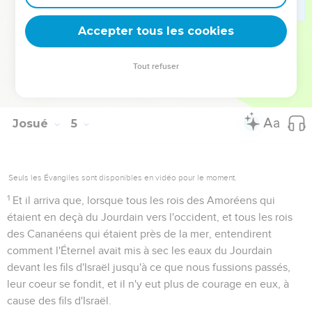
jusqu'à ce que vous eussiez passé, comme l'Éternel, votre
Dieu, a fait à la mer Rouge, qu'il mit à sec devant nous
Accepter tous les cookies
jusqu'à ce que nous eussions passé,
24
afin que tous les peuples de la terre connussent la main
Tout refuser
de l'Éternel, qu'elle est forte ; afin que vous craigniez
toujours l'Éternel, votre Dieu.
Josué
5
Seuls les Évangiles sont disponibles en vidéo pour le moment.
1
Et il arriva que, lorsque tous les rois des Amoréens qui
étaient en deçà du Jourdain vers l'occident, et tous les rois
des Cananéens qui étaient près de la mer, entendirent
comment l'Éternel avait mis à sec les eaux du Jourdain
devant les fils d'Israël jusqu'à ce que nous fussions passés,
leur coeur se fondit, et il n'y eut plus de courage en eux, à
cause des fils d'Israël.