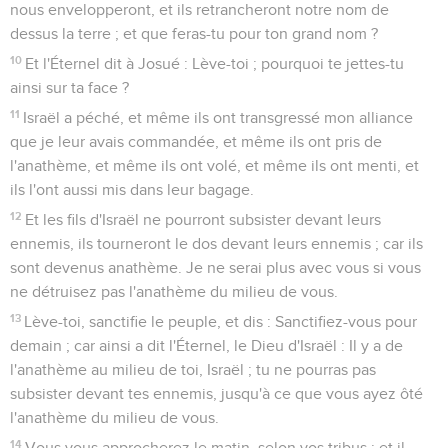
nous envelopperont, et ils retrancheront notre nom de
dessus la terre ; et que feras-tu pour ton grand nom ?
10
Et l'Éternel dit à Josué : Lève-toi ; pourquoi te jettes-tu
ainsi sur ta face ?
11
Israël a péché, et même ils ont transgressé mon alliance
que je leur avais commandée, et même ils ont pris de
l'anathème, et même ils ont volé, et même ils ont menti, et
ils l'ont aussi mis dans leur bagage.
12
Et les fils d'Israël ne pourront subsister devant leurs
ennemis, ils tourneront le dos devant leurs ennemis ; car ils
sont devenus anathème. Je ne serai plus avec vous si vous
ne détruisez pas l'anathème du milieu de vous.
13
Lève-toi, sanctifie le peuple, et dis : Sanctifiez-vous pour
demain ; car ainsi a dit l'Éternel, le Dieu d'Israël : Il y a de
l'anathème au milieu de toi, Israël ; tu ne pourras pas
subsister devant tes ennemis, jusqu'à ce que vous ayez ôté
l'anathème du milieu de vous.
14
Vous vous approcherez le matin, selon vos tribus ; et il