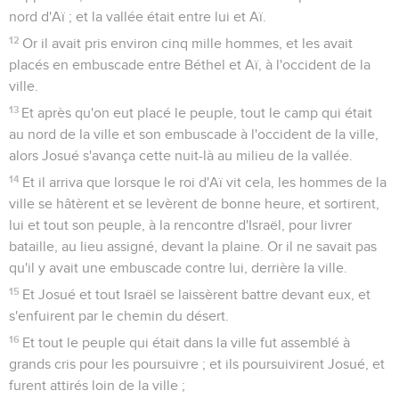
nord d'Aï ; et la vallée était entre lui et Aï.
12
Or il avait pris environ cinq mille hommes, et les avait
placés en embuscade entre Béthel et Aï, à l'occident de la
ville.
13
Et après qu'on eut placé le peuple, tout le camp qui était
au nord de la ville et son embuscade à l'occident de la ville,
alors Josué s'avança cette nuit-là au milieu de la vallée.
14
Et il arriva que lorsque le roi d'Aï vit cela, les hommes de la
ville se hâtèrent et se levèrent de bonne heure, et sortirent,
lui et tout son peuple, à la rencontre d'Israël, pour livrer
bataille, au lieu assigné, devant la plaine. Or il ne savait pas
qu'il y avait une embuscade contre lui, derrière la ville.
15
Et Josué et tout Israël se laissèrent battre devant eux, et
s'enfuirent par le chemin du désert.
16
Et tout le peuple qui était dans la ville fut assemblé à
grands cris pour les poursuivre ; et ils poursuivirent Josué, et
furent attirés loin de la ville ;