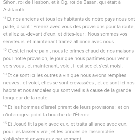
Sihon, roi de Hesbon, et à Og, roi de Basan, qui était à
Ashtaroth.
11
Et nos anciens et tous les habitants de notre pays nous ont
parlé, disant : Prenez avec vous des provisions pour la route,
et allez au-devant d'eux, et dites-leur : Nous sommes vos
serviteurs, et maintenant traitez alliance avec nous.
12
C'est ici notre pain ; nous le prîmes chaud de nos maisons
pour notre provision, le jour que nous partîmes pour venir
vers vous ; et maintenant, voici, il est sec et s'est moisi.
13
Et ce sont ici les outres à vin que nous avions remplies
neuves ; et voici, elles se sont crevassées ; et ce sont ici nos
habits et nos sandales qui sont vieillis à cause de la grande
longueur de la route.
14
Et les hommes d'Israël prirent de leurs provisions ; et on
n'interrogea point la bouche de l'Éternel.
15
Et Josué fit la paix avec eux, et traita alliance avec eux,
pour les laisser vivre ; et les princes de l'assemblée
s'obligèrent envers eux par serment.