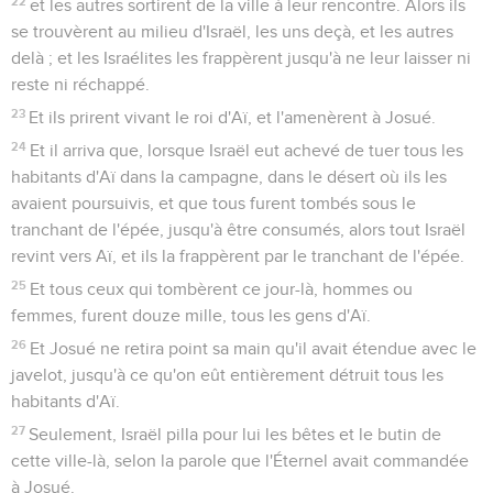
22
et les autres sortirent de la ville à leur rencontre. Alors ils
se trouvèrent au milieu d'Israël, les uns deçà, et les autres
delà ; et les Israélites les frappèrent jusqu'à ne leur laisser ni
reste ni réchappé.
23
Et ils prirent vivant le roi d'Aï, et l'amenèrent à Josué.
24
Et il arriva que, lorsque Israël eut achevé de tuer tous les
habitants d'Aï dans la campagne, dans le désert où ils les
avaient poursuivis, et que tous furent tombés sous le
tranchant de l'épée, jusqu'à être consumés, alors tout Israël
revint vers Aï, et ils la frappèrent par le tranchant de l'épée.
25
Et tous ceux qui tombèrent ce jour-là, hommes ou
femmes, furent douze mille, tous les gens d'Aï.
26
Et Josué ne retira point sa main qu'il avait étendue avec le
javelot, jusqu'à ce qu'on eût entièrement détruit tous les
habitants d'Aï.
27
Seulement, Israël pilla pour lui les bêtes et le butin de
cette ville-là, selon la parole que l'Éternel avait commandée
à Josué.