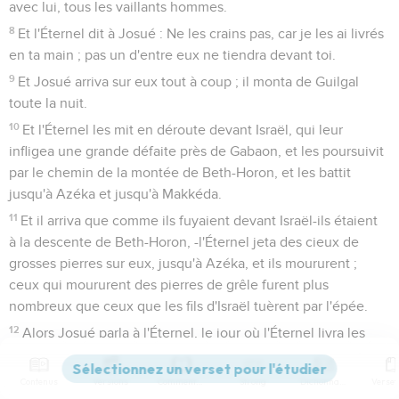
avec lui, tous les vaillants hommes.
8
Et l'Éternel dit à Josué : Ne les crains pas, car je les ai livrés
en ta main ; pas un d'entre eux ne tiendra devant toi.
9
Et Josué arriva sur eux tout à coup ; il monta de Guilgal
toute la nuit.
10
Et l'Éternel les mit en déroute devant Israël, qui leur
infligea une grande défaite près de Gabaon, et les poursuivit
par le chemin de la montée de Beth-Horon, et les battit
jusqu'à Azéka et jusqu'à Makkéda.
11
Et il arriva que comme ils fuyaient devant Israël-ils étaient
à la descente de Beth-Horon, -l'Éternel jeta des cieux de
grosses pierres sur eux, jusqu'à Azéka, et ils moururent ;
ceux qui moururent des pierres de grêle furent plus
nombreux que ceux que les fils d'Israël tuèrent par l'épée.
12
Alors Josué parla à l'Éternel, le jour où l'Éternel livra les
Amoréens entre les mains des fils d'Israël ; et il dit en
présence d'Israël : Soleil, arrête-toi sur Gabaon ; et toi, lune,
Contenus
Versions
Commentaires
Strong
Dictionnaire
en la vallée d'Ajalon !