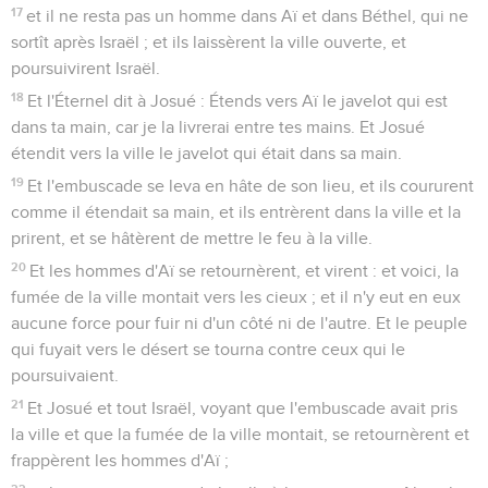
17
et il ne resta pas un homme dans Aï et dans Béthel, qui ne
sortît après Israël ; et ils laissèrent la ville ouverte, et
poursuivirent Israël.
18
Et l'Éternel dit à Josué : Étends vers Aï le javelot qui est
dans ta main, car je la livrerai entre tes mains. Et Josué
étendit vers la ville le javelot qui était dans sa main.
19
Et l'embuscade se leva en hâte de son lieu, et ils coururent
comme il étendait sa main, et ils entrèrent dans la ville et la
prirent, et se hâtèrent de mettre le feu à la ville.
20
Et les hommes d'Aï se retournèrent, et virent : et voici, la
fumée de la ville montait vers les cieux ; et il n'y eut en eux
aucune force pour fuir ni d'un côté ni de l'autre. Et le peuple
qui fuyait vers le désert se tourna contre ceux qui le
poursuivaient.
21
Et Josué et tout Israël, voyant que l'embuscade avait pris
la ville et que la fumée de la ville montait, se retournèrent et
frappèrent les hommes d'Aï ;