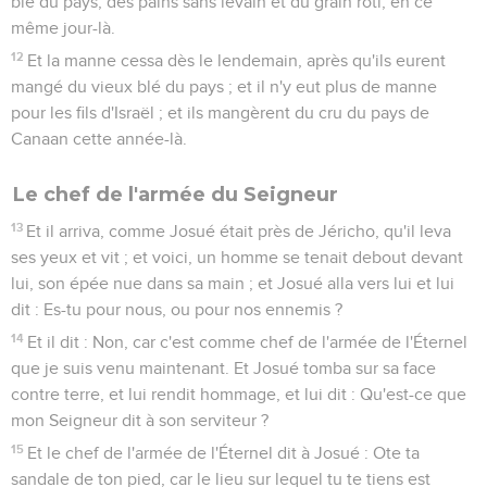
blé du pays, des pains sans levain et du grain rôti, en ce
même jour-là.
12
Et la manne cessa dès le lendemain, après qu'ils eurent
mangé du vieux blé du pays ; et il n'y eut plus de manne
pour les fils d'Israël ; et ils mangèrent du cru du pays de
Canaan cette année-là.
Le chef de l'armée du Seigneur
13
Et il arriva, comme Josué était près de Jéricho, qu'il leva
ses yeux et vit ; et voici, un homme se tenait debout devant
lui, son épée nue dans sa main ; et Josué alla vers lui et lui
dit : Es-tu pour nous, ou pour nos ennemis ?
14
Et il dit : Non, car c'est comme chef de l'armée de l'Éternel
que je suis venu maintenant. Et Josué tomba sur sa face
contre terre, et lui rendit hommage, et lui dit : Qu'est-ce que
mon Seigneur dit à son serviteur ?
15
Et le chef de l'armée de l'Éternel dit à Josué : Ote ta
sandale de ton pied, car le lieu sur lequel tu te tiens est