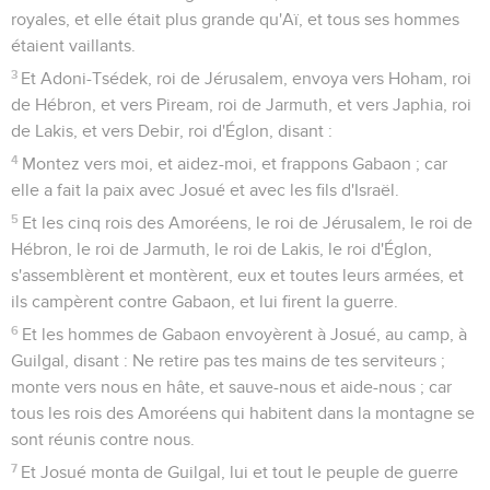
royales, et elle était plus grande qu'Aï, et tous ses hommes
étaient vaillants.
3
Et Adoni-Tsédek, roi de Jérusalem, envoya vers Hoham, roi
de Hébron, et vers Piream, roi de Jarmuth, et vers Japhia, roi
de Lakis, et vers Debir, roi d'Églon, disant :
4
Montez vers moi, et aidez-moi, et frappons Gabaon ; car
elle a fait la paix avec Josué et avec les fils d'Israël.
5
Et les cinq rois des Amoréens, le roi de Jérusalem, le roi de
Hébron, le roi de Jarmuth, le roi de Lakis, le roi d'Églon,
s'assemblèrent et montèrent, eux et toutes leurs armées, et
ils campèrent contre Gabaon, et lui firent la guerre.
6
Et les hommes de Gabaon envoyèrent à Josué, au camp, à
Guilgal, disant : Ne retire pas tes mains de tes serviteurs ;
monte vers nous en hâte, et sauve-nous et aide-nous ; car
tous les rois des Amoréens qui habitent dans la montagne se
sont réunis contre nous.
7
Et Josué monta de Guilgal, lui et tout le peuple de guerre