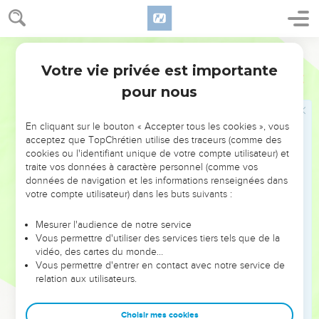
hors du Jourdain.
18
Et il arriva que comme les sacrificateurs qui portaient
Darby
l'arche de l'alliance de l'Éternel montèrent du milieu du
Jourdain, et que les plantes des pieds des sacrificateurs se
Votre vie privée est importante
Josué
4
retirèrent sur le sec, les eaux du Jourdain retournèrent en
pour nous
leur lieu, et coulèrent par-dessus tous ses bords comme
auparavant.
En cliquant sur le bouton « Accepter tous les cookies », vous
19
Et le peuple monta hors du Jourdain, le dixième jour du
acceptez que TopChrétien utilise des traceurs (comme des
cookies ou l'identifiant unique de votre compte utilisateur) et
premier mois ; et ils campèrent à Guilgal, à l'extrémité
traite vos données à caractère personnel (comme vos
orientale de Jéricho.
données de navigation et les informations renseignées dans
20
Et ces douze pierres qu'ils avaient prises du Jourdain,
votre compte utilisateur) dans les buts suivants :
Josué les dressa à Guilgal.
Mesurer l'audience de notre service
21
Et il parla aux fils d'Israël, disant : Lorsque dans l'avenir vos
Vous permettre d'utiliser des services tiers tels que de la
fils interrogeront leurs pères, disant : Que sont ces pierres ?
vidéo, des cartes du monde…
Vous permettre d'entrer en contact avec notre service de
22
vous instruirez vos fils, en disant : Israël a passé ce
relation aux utilisateurs.
Jourdain à sec, parce que l'Éternel,
23
votre Dieu, sécha les eaux du Jourdain devant vous
Choisir mes cookies