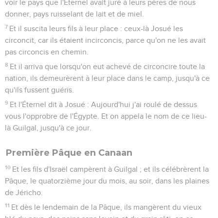
voir le pays que l'Éternel avait juré à leurs pères de nous
donner, pays ruisselant de lait et de miel.
7
Et il suscita leurs fils à leur place : ceux-là Josué les
circoncit, car ils étaient incirconcis, parce qu'on ne les avait
pas circoncis en chemin.
8
Et il arriva que lorsqu'on eut achevé de circoncire toute la
nation, ils demeurèrent à leur place dans le camp, jusqu'à ce
qu'ils fussent guéris.
9
Et l'Éternel dit à Josué : Aujourd'hui j'ai roulé de dessus
vous l'opprobre de l'Égypte. Et on appela le nom de ce lieu-
là Guilgal, jusqu'à ce jour.
Première Pâque en Canaan
10
Et les fils d'Israël campèrent à Guilgal ; et ils célébrèrent la
Pâque, le quatorzième jour du mois, au soir, dans les plaines
de Jéricho.
11
Et dès le lendemain de la Pâque, ils mangèrent du vieux