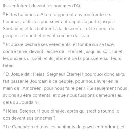
ils s'enfuirent devant les hommes d'Aï.
5
Et les hommes d'Aï en frappèrent environ trente-six
hommes, et ils les poursuivirent depuis la porte jusqu'à
Shebarim, et les battirent à la descente ; et le coeur du
peuple se fondit et devint comme de l'eau.
6
Et Josué déchira ses vêtements, et tomba sur sa face
contre terre, devant l'arche de l'Éternel, jusqu'au soir, lui et
les anciens d'Israël, et ils jetèrent de la poussière sur leurs
têtes.
7
Et Josué dit : Hélas, Seigneur Éternel ! pourquoi donc as-tu
fait passer le Jourdain à ce peuple, pour nous livrer en la
main de l'Amoréen, pour nous faire périr ? Si seulement nous
avions su être contents, et que nous fussions demeurés au
delà du Jourdain !
8
Hélas, Seigneur ! que dirai-je, après qu'Israël a tourné le
dos devant ses ennemis ?
9
Le Cananéen et tous les habitants du pays l'entendront, et