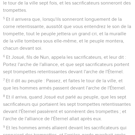
le tour de la ville sept fois, et les sacrificateurs sonneront des
trompettes.
5
Et il arrivera que, lorsqu'ils sonneront longuement de la
corne retentissante, aussitôt que vous entendrez le son de la
trompette, tout le peuple jettera un grand cri, et la muraille
de la ville tombera sous elle-même, et le peuple montera,
chacun devant soi.
6
Et Josué, fils de Nun, appela les sacrificateurs, et leur dit :
Portez l'arche de l'alliance, et que sept sacrificateurs portent
sept trompettes retentissantes devant l'arche de l'Éternel.
7
Et il dit au peuple : Passez, et faites le tour de la ville, et
que les hommes armés passent devant l'arche de l'Éternel.
8
Et il arriva, quand Josué eut parlé au peuple, que les sept
sacrificateurs qui portaient les sept trompettes retentissantes
devant l'Éternel passèrent et sonnèrent des trompettes ; et
l'arche de l'alliance de l'Éternel allait après eux.
9
Et les hommes armés allaient devant les sacrificateurs qui
sonnaient des trompettes, et l'arrière-garde marchait après