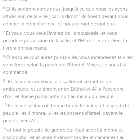
6
Et ils sortiront après nous, jusqu'à ce que nous les ayons
attirés loin de la ville ; car ils diront : Ils fuient devant nous
comme la première fois ; et nous fuiront devant eux.
7
Et vous, vous vous lèverez de l'embuscade, et vous
prendrez possession de la ville, et l'Éternel, votre Dieu, la
livrera en vos mains.
8
Et lorsque vous aurez pris la ville, vous incendierez la ville ;
vous ferez selon la parole de l'Éternel. Voyez, je vous l'ai
commandé.
9
-Et Josué les envoya ; et ils allèrent se mettre en
embuscade, et se tinrent entre Béthel et Aï, à l'occident
d'Aï ; et Josué passa cette nuit au milieu du peuple.
10
Et Josué se leva de bonne heure le matin, et inspecta le
peuple ; et il monta, lui et les anciens d'Israël, devant le
peuple, vers Aï ;
11
et tout le peuple de guerre qui était avec lui monta et
s'approcha ; et ils vinrent devant la ville et campèrent au