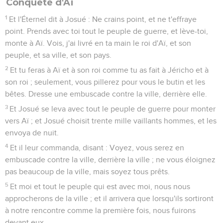
Conquête d'Aï
1
Et l'Éternel dit à Josué : Ne crains point, et ne t'effraye
point. Prends avec toi tout le peuple de guerre, et lève-toi,
monte à Aï. Vois, j'ai livré en ta main le roi d'Aï, et son
peuple, et sa ville, et son pays.
2
Et tu feras à Aï et à son roi comme tu as fait à Jéricho et à
son roi ; seulement, vous pillerez pour vous le butin et les
bêtes. Dresse une embuscade contre la ville, derrière elle.
3
Et Josué se leva avec tout le peuple de guerre pour monter
vers Aï ; et Josué choisit trente mille vaillants hommes, et les
envoya de nuit.
4
Et il leur commanda, disant : Voyez, vous serez en
embuscade contre la ville, derrière la ville ; ne vous éloignez
pas beaucoup de la ville, mais soyez tous prêts.
5
Et moi et tout le peuple qui est avec moi, nous nous
approcherons de la ville ; et il arrivera que lorsqu'ils sortiront
à notre rencontre comme la première fois, nous fuirons
devant eux.