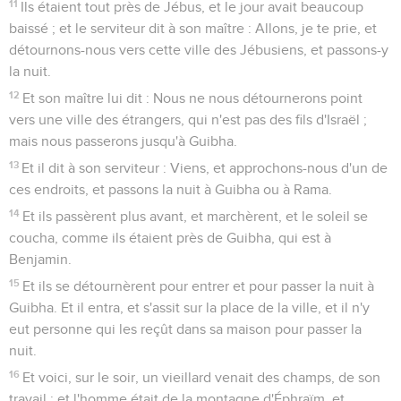
11
Ils étaient tout près de Jébus, et le jour avait beaucoup
baissé ; et le serviteur dit à son maître : Allons, je te prie, et
détournons-nous vers cette ville des Jébusiens, et passons-y
la nuit.
12
Et son maître lui dit : Nous ne nous détournerons point
vers une ville des étrangers, qui n'est pas des fils d'Israël ;
mais nous passerons jusqu'à Guibha.
13
Et il dit à son serviteur : Viens, et approchons-nous d'un de
ces endroits, et passons la nuit à Guibha ou à Rama.
14
Et ils passèrent plus avant, et marchèrent, et le soleil se
coucha, comme ils étaient près de Guibha, qui est à
Benjamin.
15
Et ils se détournèrent pour entrer et pour passer la nuit à
Guibha. Et il entra, et s'assit sur la place de la ville, et il n'y
eut personne qui les reçût dans sa maison pour passer la
nuit.
16
Et voici, sur le soir, un vieillard venait des champs, de son
travail : et l'homme était de la montagne d'Éphraïm, et