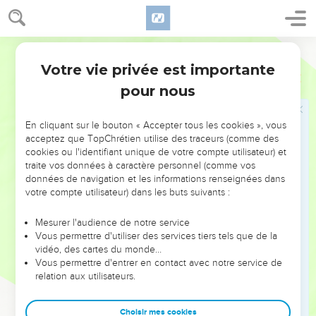
que nous t'honorions, quand ce que tu as dit arrivera ?
18
Et l'Ange de l'Éternel lui dit : Pourquoi demandes-tu mon
nom ? Il est merveilleux.
Darby
19
Manoah prit le chevreau et le gâteau, et il les offrit à
Votre vie privée est importante
Juges
13
l'Éternel sur le rocher. Et il fit une chose merveilleuse, tandis
pour nous
que Manoah et sa femme regardaient.
20
Et il arriva que comme la flamme montait de dessus l'autel
En cliquant sur le bouton « Accepter tous les cookies », vous
vers les cieux, l'Ange de l'Éternel monta dans la flamme de
acceptez que TopChrétien utilise des traceurs (comme des
cookies ou l'identifiant unique de votre compte utilisateur) et
l'autel, Manoah et sa femme regardant ; et ils tombèrent sur
traite vos données à caractère personnel (comme vos
leurs faces contre terre.
données de navigation et les informations renseignées dans
21
Et l'Ange de l'Éternel n'apparut plus à Manoah, ni à sa
votre compte utilisateur) dans les buts suivants :
femme. Alors Manoah connut que c'était l'Ange de l'Éternel.
Mesurer l'audience de notre service
22
Et Manoah dit à sa femme : Nous mourrons certainement,
Vous permettre d'utiliser des services tiers tels que de la
car nous avons vu Dieu.
vidéo, des cartes du monde…
Vous permettre d'entrer en contact avec notre service de
23
Et sa femme lui dit : Si l'Éternel eût pris plaisir à nous faire
relation aux utilisateurs.
mourir, il n'aurait pas accepté de notre main l'holocauste et
le gâteau, et il ne nous aurait pas fait voir toutes ces choses,
Choisir mes cookies