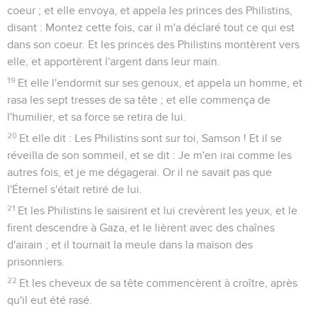
coeur ; et elle envoya, et appela les princes des Philistins,
disant : Montez cette fois, car il m'a déclaré tout ce qui est
dans son coeur. Et les princes des Philistins montèrent vers
elle, et apportèrent l'argent dans leur main.
19
Et elle l'endormit sur ses genoux, et appela un homme, et
rasa les sept tresses de sa tête ; et elle commença de
l'humilier, et sa force se retira de lui.
20
Et elle dit : Les Philistins sont sur toi, Samson ! Et il se
réveilla de son sommeil, et se dit : Je m'en irai comme les
autres fois, et je me dégagerai. Or il ne savait pas que
l'Éternel s'était retiré de lui.
21
Et les Philistins le saisirent et lui crevèrent les yeux, et le
firent descendre à Gaza, et le lièrent avec des chaînes
d'airain ; et il tournait la meule dans la maison des
prisonniers.
22
Et les cheveux de sa tête commencèrent à croître, après
qu'il eut été rasé.