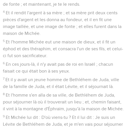
de fonte ; et maintenant, je te le rends.
4
Et il rendit l'argent à sa mère ; et sa mère prit deux cents
pièces d'argent et les donna au fondeur, et il en fit une
image taillée, et une image de fonte ; et elles furent dans la
maison de Michée.
5
Et l'homme Michée eut une maison de dieux, et il fit un
éphod et des théraphim, et consacra l'un de ses fils, et celui-
ci fut son sacrificateur.
6
En ces jours-là, il n'y avait pas de roi en Israël ; chacun
faisait ce qui était bon à ses yeux.
7
Et il y avait un jeune homme de Bethléhem de Juda, ville
de la famille de Juda, et il était Lévite, et il séjournait là.
8
Et l'homme s'en alla de sa ville, de Bethléhem de Juda,
pour séjourner là où il trouverait un lieu ; et, chemin faisant,
il vint à la montagne d'Éphraïm, jusqu'à la maison de Michée.
9
Et Michée lui dit : D'où viens-tu ? Et il lui dit : Je suis un
Lévite de Bethléhem de Juda, et je m'en vais pour séjourner