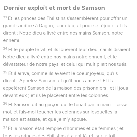
Dernier exploit et mort de Samson
23
Et les princes des Philistins s'assemblèrent pour offrir un
grand sacrifice à Dagon, leur dieu, et pour se réjouir ; et ils
dirent : Notre dieu a livré entre nos mains Samson, notre
ennemi.
24
Et le peuple le vit, et ils louèrent leur dieu, car ils disaient :
Notre dieu a livré entre nos mains notre ennemi, et le
dévastateur de notre pays, et celui qui multipliait nos tués.
25
Et il arriva, comme ils avaient le coeur joyeux, qu'ils
dirent : Appelez Samson, et qu'il nous amuse ! Et ils
appelèrent Samson de la maison des prisonniers ; et il joua
devant eux ; et ils le placèrent entre les colonnes.
26
Et Samson dit au garçon qui le tenait par la main : Laisse-
moi, et fais-moi toucher les colonnes sur lesquelles la
maison est assise, et que je m'y appuie.
27
Et la maison était remplie d'hommes et de femmes ; et
tous les princes des Philistins étaient là, et, sur le toit,