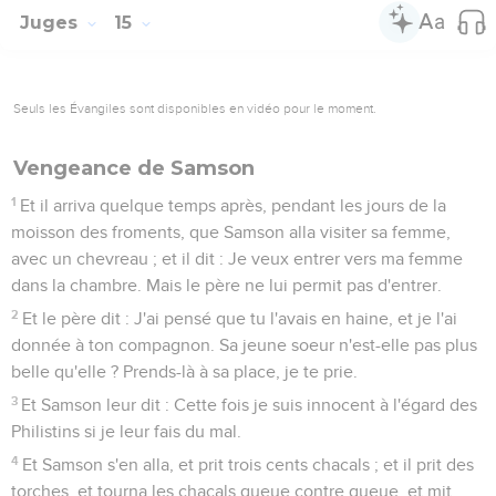
Juges
15
Seuls les Évangiles sont disponibles en vidéo pour le moment.
Vengeance de Samson
1
Et il arriva quelque temps après, pendant les jours de la
moisson des froments, que Samson alla visiter sa femme,
avec un chevreau ; et il dit : Je veux entrer vers ma femme
dans la chambre. Mais le père ne lui permit pas d'entrer.
2
Et le père dit : J'ai pensé que tu l'avais en haine, et je l'ai
donnée à ton compagnon. Sa jeune soeur n'est-elle pas plus
belle qu'elle ? Prends-là à sa place, je te prie.
3
Et Samson leur dit : Cette fois je suis innocent à l'égard des
Philistins si je leur fais du mal.
4
Et Samson s'en alla, et prit trois cents chacals ; et il prit des
torches, et tourna les chacals queue contre queue, et mit