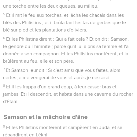
une torche entre les deux queues, au milieu.
5
Et il mit le feu aux torches, et lâcha les chacals dans les
blés des Philistins ; et il brûla tant les tas de gerbes que le
blé sur pied et les plantations d'oliviers.
6
Et les Philistins dirent : Qui a fait cela ? Et on dit : Samson,
le gendre du Thimnite ; parce qu'il lui a pris sa femme et l'a
donnée à son compagnon. Et les Philistins montèrent, et la
brûlèrent au feu, elle et son père.
7
Et Samson leur dit : Si c'est ainsi que vous faites, alors
certes je me vengerai de vous et après je cesserai.
8
Et il les frappa d'un grand coup, à leur casser bras et
jambes. Et il descendit, et habita dans une caverne du rocher
d'Étam.
Samson et la mâchoire d'âne
9
Et les Philistins montèrent et campèrent en Juda, et se
répandirent en Lékhi.