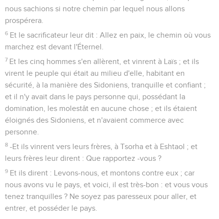
nous sachions si notre chemin par lequel nous allons
prospérera.
6
Et le sacrificateur leur dit : Allez en paix, le chemin où vous
marchez est devant l'Éternel.
7
Et les cinq hommes s'en allèrent, et vinrent à Laïs ; et ils
virent le peuple qui était au milieu d'elle, habitant en
sécurité, à la manière des Sidoniens, tranquille et confiant ;
et il n'y avait dans le pays personne qui, possédant la
domination, les molestât en aucune chose ; et ils étaient
éloignés des Sidoniens, et n'avaient commerce avec
personne.
8
-Et ils vinrent vers leurs frères, à Tsorha et à Eshtaol ; et
leurs frères leur dirent : Que rapportez -vous ?
9
Et ils dirent : Levons-nous, et montons contre eux ; car
nous avons vu le pays, et voici, il est très-bon : et vous vous
tenez tranquilles ? Ne soyez pas paresseux pour aller, et
entrer, et posséder le pays.