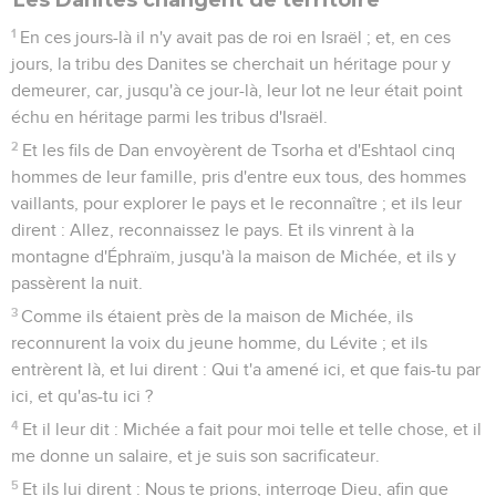
1
En ces jours-là il n'y avait pas de roi en Israël ; et, en ces
jours, la tribu des Danites se cherchait un héritage pour y
demeurer, car, jusqu'à ce jour-là, leur lot ne leur était point
échu en héritage parmi les tribus d'Israël.
2
Et les fils de Dan envoyèrent de Tsorha et d'Eshtaol cinq
hommes de leur famille, pris d'entre eux tous, des hommes
vaillants, pour explorer le pays et le reconnaître ; et ils leur
dirent : Allez, reconnaissez le pays. Et ils vinrent à la
montagne d'Éphraïm, jusqu'à la maison de Michée, et ils y
passèrent la nuit.
3
Comme ils étaient près de la maison de Michée, ils
reconnurent la voix du jeune homme, du Lévite ; et ils
entrèrent là, et lui dirent : Qui t'a amené ici, et que fais-tu par
ici, et qu'as-tu ici ?
4
Et il leur dit : Michée a fait pour moi telle et telle chose, et il
me donne un salaire, et je suis son sacrificateur.
5
Et ils lui dirent : Nous te prions, interroge Dieu, afin que