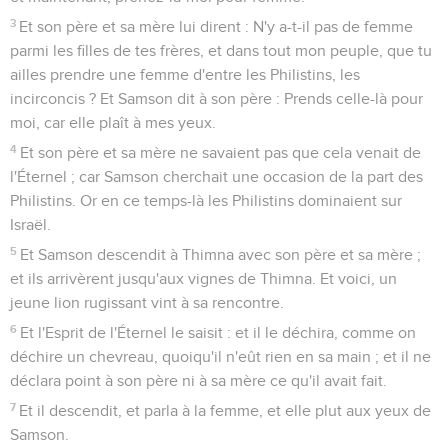
3
Et son père et sa mère lui dirent : N'y a-t-il pas de femme
parmi les filles de tes frères, et dans tout mon peuple, que tu
ailles prendre une femme d'entre les Philistins, les
incirconcis ? Et Samson dit à son père : Prends celle-là pour
moi, car elle plaît à mes yeux.
4
Et son père et sa mère ne savaient pas que cela venait de
l'Éternel ; car Samson cherchait une occasion de la part des
Philistins. Or en ce temps-là les Philistins dominaient sur
Israël.
5
Et Samson descendit à Thimna avec son père et sa mère ;
et ils arrivèrent jusqu'aux vignes de Thimna. Et voici, un
jeune lion rugissant vint à sa rencontre.
6
Et l'Esprit de l'Éternel le saisit : et il le déchira, comme on
déchire un chevreau, quoiqu'il n'eût rien en sa main ; et il ne
déclara point à son père ni à sa mère ce qu'il avait fait.
7
Et il descendit, et parla à la femme, et elle plut aux yeux de
Samson.