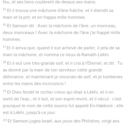
feu, et ses liens coulèrent de dessus ses mains.
15
Et il trouva une mâchoire d'âne fraîche, et il étendit sa
main et la prit, et en frappa mille hommes.
16
Et Samson dit : Avec la mâchoire de l'âne, un monceau,
deux monceaux ! Avec la mâchoire de l'âne j'ai frappé mille
hommes.
17
Et il arriva que, quand il eut achevé de parler, il jeta de sa
main la mâchoire, et nomma ce lieux-là Ramath-Lékhi.
18
Et il eut une très-grande soif, et il cria à l'Éternel, et dit : Tu
as donné par la main de ton serviteur cette grande
délivrance, et maintenant je mourrais de soif, et je tomberais
entre les mains des incirconcis !
19
Et Dieu fendit le rocher creux qui était à Lékhi, et il en
sortit de l'eau ; et il but, et son esprit revint, et il vécut : c'est
pourquoi le nom de cette source fut appelé En-Hakkoré ; elle
est à Lékhi, jusqu'à ce jour.
20
Et Samson jugea Israël, aux jours des Philistins, vingt ans.