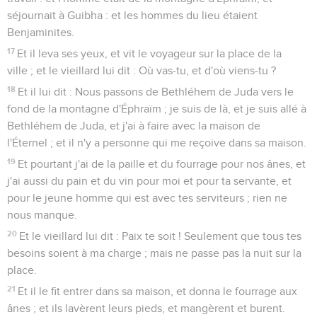
séjournait à Guibha : et les hommes du lieu étaient
Benjaminites.
17
Et il leva ses yeux, et vit le voyageur sur la place de la
ville ; et le vieillard lui dit : Où vas-tu, et d'où viens-tu ?
18
Et il lui dit : Nous passons de Bethléhem de Juda vers le
fond de la montagne d'Éphraïm ; je suis de là, et je suis allé à
Bethléhem de Juda, et j'ai à faire avec la maison de
l'Éternel ; et il n'y a personne qui me reçoive dans sa maison.
19
Et pourtant j'ai de la paille et du fourrage pour nos ânes, et
j'ai aussi du pain et du vin pour moi et pour ta servante, et
pour le jeune homme qui est avec tes serviteurs ; rien ne
nous manque.
20
Et le vieillard lui dit : Paix te soit ! Seulement que tous tes
besoins soient à ma charge ; mais ne passe pas la nuit sur la
place.
21
Et il le fit entrer dans sa maison, et donna le fourrage aux
ânes ; et ils lavèrent leurs pieds, et mangèrent et burent.