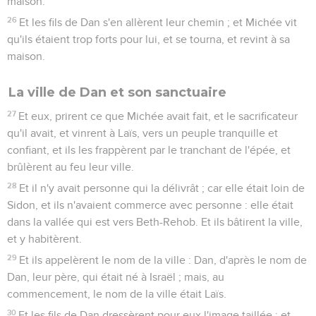
maison.
26
Et les fils de Dan s'en allèrent leur chemin ; et Michée vit
qu'ils étaient trop forts pour lui, et se tourna, et revint à sa
maison.
La ville de Dan et son sanctuaire
27
Et eux, prirent ce que Michée avait fait, et le sacrificateur
qu'il avait, et vinrent à Laïs, vers un peuple tranquille et
confiant, et ils les frappèrent par le tranchant de l'épée, et
brûlèrent au feu leur ville.
28
Et il n'y avait personne qui la délivrât ; car elle était loin de
Sidon, et ils n'avaient commerce avec personne : elle était
dans la vallée qui est vers Beth-Rehob. Et ils bâtirent la ville,
et y habitèrent.
29
Et ils appelèrent le nom de la ville : Dan, d'après le nom de
Dan, leur père, qui était né à Israël ; mais, au
commencement, le nom de la ville était Laïs.
30
Et les fils de Dan dressèrent pour eux l'image taillée ; et