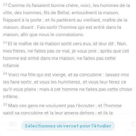
22
Comme ils faisaient bonne chère, voici, les hommes de la
ville, des hommes, fils de Bélial, entourèrent la maison,
frappant à la porte ; et ils parlèrent au vieillard, maître de la
maison, disant : Fais sortir l'homme qui est entré dans ta
maison, afin que nous le connaissions.
23
Et le maître de la maison sortit vers eux, et leur dit : Non,
mes frères, ne faites pas ce mal, je vous prie ; après que cet
homme est entré dans ma maison, ne faites pas cette
infamie.
24
Voici ma fille qui est vierge, et sa concubine : laissez-moi
les faire sortir, et vous les humilierez, et vous leur ferez ce
qu'il vous plaira ; mais à cet homme ne faites pas cette chose
infâme.
25
Mais ces gens ne voulurent pas l'écouter ; et l'homme
saisit sa concubine et la leur amena dehors ; et ils la
connurent et abusèrent d'elle toute la nuit jusqu'au matin ; et
ils la renvoyèrent comme l'aurore se levait.
Contenus
Versions
Commentaires
Strong
Dictionnaire
26