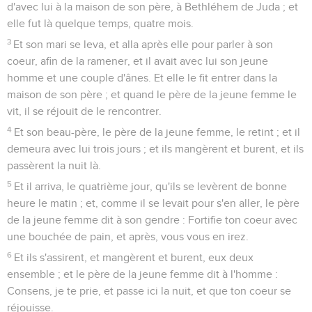
d'avec lui à la maison de son père, à Bethléhem de Juda ; et
elle fut là quelque temps, quatre mois.
3
Et son mari se leva, et alla après elle pour parler à son
coeur, afin de la ramener, et il avait avec lui son jeune
homme et une couple d'ânes. Et elle le fit entrer dans la
maison de son père ; et quand le père de la jeune femme le
vit, il se réjouit de le rencontrer.
4
Et son beau-père, le père de la jeune femme, le retint ; et il
demeura avec lui trois jours ; et ils mangèrent et burent, et ils
passèrent la nuit là.
5
Et il arriva, le quatrième jour, qu'ils se levèrent de bonne
heure le matin ; et, comme il se levait pour s'en aller, le père
de la jeune femme dit à son gendre : Fortifie ton coeur avec
une bouchée de pain, et après, vous vous en irez.
6
Et ils s'assirent, et mangèrent et burent, eux deux
ensemble ; et le père de la jeune femme dit à l'homme :
Consens, je te prie, et passe ici la nuit, et que ton coeur se
réjouisse.