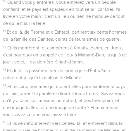
10
Quand vous y entrerez, vous entrerez vers un peuple
confiant, et le pays est spacieux en tout sens ; car Dieu l'a
livré en votre main : c'est un lieu où rien ne manque de tout
ce qui est sur la terre.
11
Et de là, de Tsorha et d'Eshtaol, partirent six cents hommes
de la famille des Danites, ceints de leurs armes de guerre.
12
Et ils montèrent, et campèrent à Kiriath-Jéarim, en Juda ;
c'est pourquoi on a appelé ce lieu-là Mahané-Dan, jusqu'à ce
jour : voici, il est derrière Kiriath-Jéarim.
13
Et de là ils passèrent vers la montagne d'Éphraïm, et
arrivèrent jusqu'à la maison de Michée.
14
Et les cinq hommes qui étaient allés pour explorer le pays
de Laïs, prirent la parole et dirent à leurs frères : Savez-vous
qu'il y a dans ces maisons un éphod, et des théraphim, et
une image taillée, et une image de fonte ? Et maintenant
vous savez ce que vous avez à faire.
15
Et ils se détournèrent vers ce lieu-là, et entrèrent dans la
maison du jeune homme, du Lévite, la maison de Michée, et