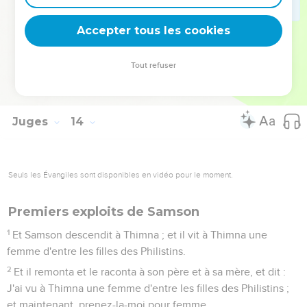
et ne nous aurait pas fait entendre, dans ce moment, des
choses comme celles-là.
Accepter tous les cookies
24
Et la femme enfanta un fils, et appela son nom Samson ; et
l'enfant grandit, et l'Éternel le bénit.
Tout refuser
25
Et l'Esprit de l'Éternel commença de le pousser, -à
Mahané-Dan, entre Tsorha et Eshtaol.
Juges
14
Seuls les Évangiles sont disponibles en vidéo pour le moment.
Premiers exploits de Samson
1
Et Samson descendit à Thimna ; et il vit à Thimna une
femme d'entre les filles des Philistins.
2
Et il remonta et le raconta à son père et à sa mère, et dit :
J'ai vu à Thimna une femme d'entre les filles des Philistins ;
et maintenant, prenez-la-moi pour femme.