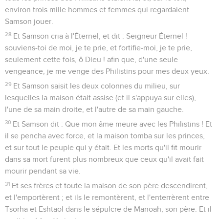
environ trois mille hommes et femmes qui regardaient
Samson jouer.
28
Et Samson cria à l'Éternel, et dit : Seigneur Éternel !
souviens-toi de moi, je te prie, et fortifie-moi, je te prie,
seulement cette fois, ô Dieu ! afin que, d'une seule
vengeance, je me venge des Philistins pour mes deux yeux.
29
Et Samson saisit les deux colonnes du milieu, sur
lesquelles la maison était assise (et il s'appuya sur elles),
l'une de sa main droite, et l'autre de sa main gauche.
30
Et Samson dit : Que mon âme meure avec les Philistins ! Et
il se pencha avec force, et la maison tomba sur les princes,
et sur tout le peuple qui y était. Et les morts qu'il fit mourir
dans sa mort furent plus nombreux que ceux qu'il avait fait
mourir pendant sa vie.
31
Et ses frères et toute la maison de son père descendirent,
et l'emportèrent ; et ils le remontèrent, et l'enterrèrent entre
Tsorha et Eshtaol dans le sépulcre de Manoah, son père. Et il