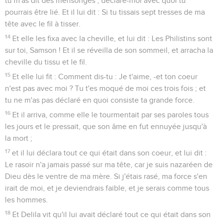
tu m'as dit des mensonges ; déclare-moi avec quoi tu
pourrais être lié. Et il lui dit : Si tu tissais sept tresses de ma
tête avec le fil à tisser.
14
Et elle les fixa avec la cheville, et lui dit : Les Philistins sont
sur toi, Samson ! Et il se réveilla de son sommeil, et arracha la
cheville du tissu et le fil.
15
Et elle lui fit : Comment dis-tu : Je t'aime, -et ton coeur
n'est pas avec moi ? Tu t'es moqué de moi ces trois fois ; et
tu ne m'as pas déclaré en quoi consiste ta grande force.
16
Et il arriva, comme elle le tourmentait par ses paroles tous
les jours et le pressait, que son âme en fut ennuyée jusqu'à
la mort ;
17
et il lui déclara tout ce qui était dans son coeur, et lui dit :
Le rasoir n'a jamais passé sur ma tête, car je suis nazaréen de
Dieu dès le ventre de ma mère. Si j'étais rasé, ma force s'en
irait de moi, et je deviendrais faible, et je serais comme tous
les hommes.
18
Et Delila vit qu'il lui avait déclaré tout ce qui était dans son