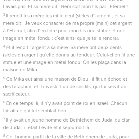
l’avais pris. Et sa mère dit : Béni soit mon fils par l’Éternel !
3
Il rendit à sa mère les mille cent (sicles d’) argent ; et sa
mère dit : Je veux consacrer de ma propre (main) cet argent
à l’Éternel, afin d’en faire pour mon fils une statue et une
image en métal fondu ; c’est ainsi que je te le rendrai.
4
Et il rendit l’argent à sa mère. Sa mère prit deux cents
(sicles d’) argent qu’elle donna au fondeur. Celui-ci en fit une
statue et une image en métal fondu. On les plaça dans la
maison de Mika.
5
Ce Mika eut ainsi une maison de Dieu ; il fit un éphod et
des téraphim, et il investit l’un de ses fils, qui lui servit de
sacrificateur.
6
En ce temps-là, il n’y avait point de roi en Israël. Chacun
faisait ce qui lui semblait bon.
7
Il y avait un jeune homme de Bethléhem de Juda, du clan
de Juda ; il était Lévite et il séjournait là.
8
Cet homme partit de la ville de Bethléhem de Juda, pour