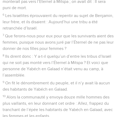
monterait pas vers l’Éternel à Mitspa ; on avait dit : Il sera
puni de mort.
6
Les Israélites éprouvaient du repentir au sujet de Benjamin,
leur frère, et ils disaient : Aujourd’hui une tribu a été
retranchée d’Israël.
7
Que ferons-nous pour eux pour que les survivants aient des
femmes, puisque nous avons juré par l’Éternel de ne pas leur
donner de nos filles pour femmes ?
8
Ils dirent donc : Y a-t-il quelqu’un d’entre les tribus d’Israël
qui ne soit pas monté vers l’Éternel à Mitspa ? Et voici que
personne de Yabéch en Galaad n’était venu au camp, à
l’assemblée.
9
On fit le dénombrement du peuple, et il n’y avait là aucun
des habitants de Yabéch en Galaad.
10
Alors la communauté y envoya douze mille hommes des
plus vaillants, en leur donnant cet ordre : Allez, frappez du
tranchant de l’épée les habitants de Yabéch en Galaad, avec
les femmes et les enfants.