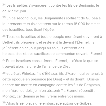
24
Les Israélites s’avancèrent contre les fils de Benjamin, le
deuxième jour.
25
En ce second jour, les Benjaminites sortirent de Guibea à
leur rencontre et ils abattirent sur le terrain 18 000 hommes
des Israélites, tous tirant l’épée.
26
Tous les Israélites et tout le peuple montèrent et vinrent à
Béthel ; ils pleurèrent et restèrent là devant l’Éternel, ils
jeûnèrent en ce jour jusqu’au soir, ils offrirent des
holocaustes et des sacrifices de communion devant l’Éternel.
27
Et les Israélites consultèrent l’Éternel, – c’était là que se
trouvait alors l’arche de l’alliance de Dieu,
28
et c’était Phinéas, fils d’Éléazar, fils d’Aaron, qui se tenait à
cette époque en présence (de Dieu) – et ils dirent : Dois-je
encore me mettre en campagne contre les fils de Benjamin,
mon frère, ou dois-je m’en abstenir ? L’Éternel répondit :
Montez, car demain je les livrerai entre vos mains.
29
Alors Israël plaça une embuscade autour de Guibea.