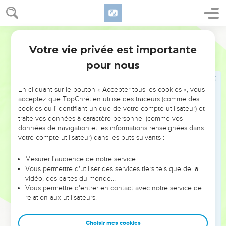
l’édifice et m’appuyer contre elles.
27
L’édifice était rempli d’hommes et de femmes ; tous les
ducs des Philistins étaient là, et il y avait sur le toit environ
Segond 1978 (Colombe)
trois mille personnes, hommes et femmes, qui regardaient
Votre vie privée est importante
Juges
16
Samson jouer.
pour nous
28
Alors Samson invoqua l’Éternel et dit : Seigneur Éternel !
Souviens-toi de moi, je te prie ; ô Dieu ! donne-moi de la
En cliquant sur le bouton « Accepter tous les cookies », vous
force seulement cette fois-ci, et que d’un seul coup je tire
acceptez que TopChrétien utilise des traceurs (comme des
vengeance des Philistins pour mes deux yeux !
cookies ou l'identifiant unique de votre compte utilisateur) et
traite vos données à caractère personnel (comme vos
29
Et Samson inclina les deux colonnes du milieu sur
données de navigation et les informations renseignées dans
lesquelles reposait l’édifice, il pesa sur elles, l’une à sa
votre compte utilisateur) dans les buts suivants :
droite, et l’autre à sa gauche.
Mesurer l'audience de notre service
30
Samson dit : Que je meure avec les Philistins ! Il s’arc-
Vous permettre d'utiliser des services tiers tels que de la
bouta avec force, et l’édifice tomba sur les ducs et sur tout le
vidéo, des cartes du monde…
peuple qui était là. Ceux qu’il fit périr à sa mort furent plus
Vous permettre d'entrer en contact avec notre service de
relation aux utilisateurs.
nombreux que ceux qu’il avait tués pendant sa vie.
31
Ses frères et toute la maison de son père descendirent et
Choisir mes cookies
l’emportèrent. Lorsqu’ils furent remontés, ils l’ensevelirent