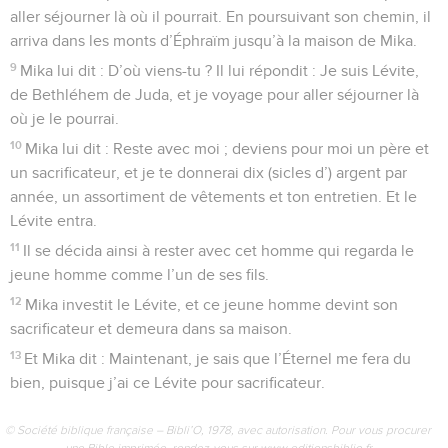
aller séjourner là où il pourrait. En poursuivant son chemin, il
arriva dans les monts d’Éphraïm jusqu’à la maison de Mika.
9
Mika lui dit : D’où viens-tu ? Il lui répondit : Je suis Lévite,
de Bethléhem de Juda, et je voyage pour aller séjourner là
où je le pourrai.
10
Mika lui dit : Reste avec moi ; deviens pour moi un père et
un sacrificateur, et je te donnerai dix (sicles d’) argent par
année, un assortiment de vêtements et ton entretien. Et le
Lévite entra.
11
Il se décida ainsi à rester avec cet homme qui regarda le
jeune homme comme l’un de ses fils.
12
Mika investit le Lévite, et ce jeune homme devint son
sacrificateur et demeura dans sa maison.
13
Et Mika dit : Maintenant, je sais que l’Éternel me fera du
bien, puisque j’ai ce Lévite pour sacrificateur.
© Société biblique française – Bibli’O, 1978, avec autorisation. Pour vous procurer
une Bible imprimée, rendez-vous sur www.editionsbiblio.fr