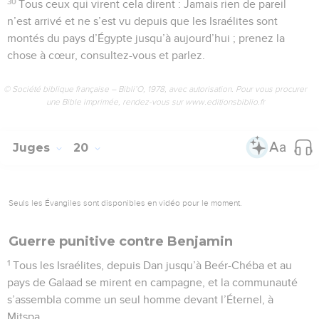
30
Tous ceux qui virent cela dirent : Jamais rien de pareil
n’est arrivé et ne s’est vu depuis que les Israélites sont
montés du pays d’Égypte jusqu’à aujourd’hui ; prenez la
chose à cœur, consultez-vous et parlez.
© Société biblique française – Bibli’O, 1978, avec autorisation. Pour vous procurer
une Bible imprimée, rendez-vous sur www.editionsbiblio.fr
Juges
20
Seuls les Évangiles sont disponibles en vidéo pour le moment.
Guerre punitive contre Benjamin
1
Tous les Israélites, depuis Dan jusqu’à Beér-Chéba et au
pays de Galaad se mirent en campagne, et la communauté
s’assembla comme un seul homme devant l’Éternel, à
Mitspa.