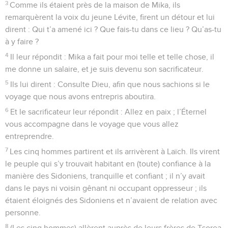
3
Comme ils étaient près de la maison de Mika, ils
remarquèrent la voix du jeune Lévite, firent un détour et lui
dirent : Qui t’a amené ici ? Que fais-tu dans ce lieu ? Qu’as-tu
à y faire ?
4
Il leur répondit : Mika a fait pour moi telle et telle chose, il
me donne un salaire, et je suis devenu son sacrificateur.
5
Ils lui dirent : Consulte Dieu, afin que nous sachions si le
voyage que nous avons entrepris aboutira.
6
Et le sacrificateur leur répondit : Allez en paix ; l’Éternel
vous accompagne dans le voyage que vous allez
entreprendre.
7
Les cinq hommes partirent et ils arrivèrent à Laïch. Ils virent
le peuple qui s’y trouvait habitant en (toute) confiance à la
manière des Sidoniens, tranquille et confiant ; il n’y avait
dans le pays ni voisin gênant ni occupant oppresseur ; ils
étaient éloignés des Sidoniens et n’avaient de relation avec
personne.
8
(Les cinq hommes) allèrent auprès de leurs frères de Tsorea