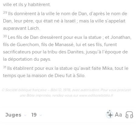
ville et ils y habitèrent.
29
Ils donnèrent à la ville le nom de Dan, d’après le nom de
Dan, leur père, qui était né à Israël ; mais la ville s’appelait
auparavant Laïch.
30
Les fils de Dan dressèrent pour eux la statue ; et Jonathan,
fils de Guerchom, fils de Manassé, lui et ses fils, furent
sacrificateurs pour la tribu des Danites, jusqu’à l’époque de
la déportation du pays.
31
Ils établirent pour eux la statue qu’avait faite Mika, tout le
temps que la maison de Dieu fut à Silo.
© Société biblique française – Bibli’O, 1978, avec autorisation. Pour vous procurer
une Bible imprimée, rendez-vous sur www.editionsbiblio.fr
Juges
19