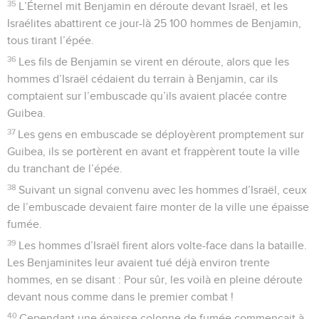
35
L’Éternel mit Benjamin en déroute devant Israël, et les
Israélites abattirent ce jour-là 25 100 hommes de Benjamin,
tous tirant l’épée.
36
Les fils de Benjamin se virent en déroute, alors que les
hommes d’Israël cédaient du terrain à Benjamin, car ils
comptaient sur l’embuscade qu’ils avaient placée contre
Guibea.
37
Les gens en embuscade se déployèrent promptement sur
Guibea, ils se portèrent en avant et frappèrent toute la ville
du tranchant de l’épée.
38
Suivant un signal convenu avec les hommes d’Israël, ceux
de l’embuscade devaient faire monter de la ville une épaisse
fumée.
39
Les hommes d’Israël firent alors volte-face dans la bataille.
Les Benjaminites leur avaient tué déjà environ trente
hommes, en se disant : Pour sûr, les voilà en pleine déroute
devant nous comme dans le premier combat !
40
Cependant une épaisse colonne de fumée commençait à