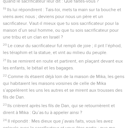
quand le sacrificateur leur dit : Que faites-vous ?
19
Ils lui répondirent : Tais-toi, mets ta main sur ta bouche et
viens avec nous ; deviens pour nous un père et un
sacrificateur. Vaut-il mieux que tu sois sacrificateur pour la
maison d’un seul homme, ou que tu sois sacrificateur pour
une tribu et un clan en Israël ?
20
Le cœur du sacrificateur fut rempli de joie ; il prit l’éphod,
les téraphim et la statue, et vint au milieu du peuple.
21
Ils se remirent en route et partirent, en plaçant devant eux
les enfants, le bétail et les bagages.
22
Comme ils étaient déjà loin de la maison de Mika, les gens
qui habitaient les maisons voisines de celle de Mika
s’appelèrent les uns les autres et se mirent aux trousses des
fils de Dan.
23
Ils crièrent après les fils de Dan, qui se retournèrent et
dirent à Mika : Qu’as-tu à appeler ainsi ?
24
Il répondit : Mes dieux que j’avais faits, vous les avez
enlevés avec le sacrificateur et vous êtes partis : que me