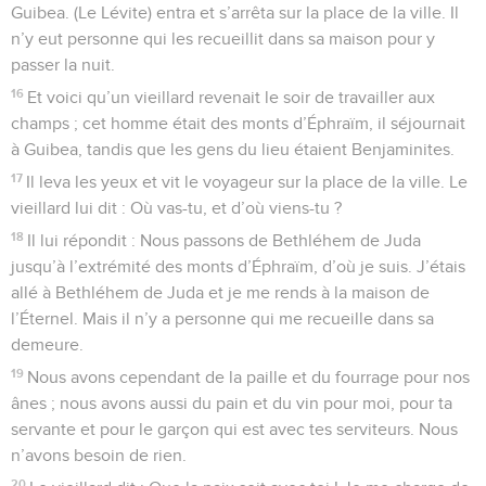
Guibea. (Le Lévite) entra et s’arrêta sur la place de la ville. Il
n’y eut personne qui les recueillit dans sa maison pour y
passer la nuit.
16
Et voici qu’un vieillard revenait le soir de travailler aux
champs ; cet homme était des monts d’Éphraïm, il séjournait
à Guibea, tandis que les gens du lieu étaient Benjaminites.
17
Il leva les yeux et vit le voyageur sur la place de la ville. Le
vieillard lui dit : Où vas-tu, et d’où viens-tu ?
18
Il lui répondit : Nous passons de Bethléhem de Juda
jusqu’à l’extrémité des monts d’Éphraïm, d’où je suis. J’étais
allé à Bethléhem de Juda et je me rends à la maison de
l’Éternel. Mais il n’y a personne qui me recueille dans sa
demeure.
19
Nous avons cependant de la paille et du fourrage pour nos
ânes ; nous avons aussi du pain et du vin pour moi, pour ta
servante et pour le garçon qui est avec tes serviteurs. Nous
n’avons besoin de rien.
20