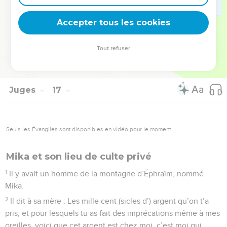
entre Tsorea et Échtaol dans la tombe de Manoah, son père.
Accepter tous les cookies
Il avait été juge en Israël pendant vingt ans.
© Société biblique française – Bibli’O, 1978, avec autorisation. Pour vous procurer
Tout refuser
une Bible imprimée, rendez-vous sur www.editionsbiblio.fr
Juges
17
Seuls les Évangiles sont disponibles en vidéo pour le moment.
Mika et son lieu de culte privé
1
Il y avait un homme de la montagne d’Éphraïm, nommé
Mika.
2
Il dit à sa mère : Les mille cent (sicles d’) argent qu’on t’a
pris, et pour lesquels tu as fait des imprécations même à mes
oreilles, voici que cet argent est chez moi, c’est moi qui