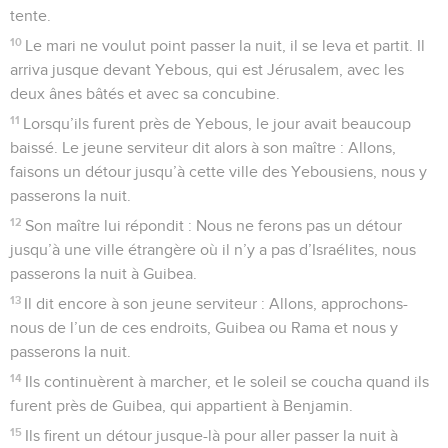
tente.
10
Le mari ne voulut point passer la nuit, il se leva et partit. Il
arriva jusque devant Yebous, qui est Jérusalem, avec les
deux ânes bâtés et avec sa concubine.
11
Lorsqu’ils furent près de Yebous, le jour avait beaucoup
baissé. Le jeune serviteur dit alors à son maître : Allons,
faisons un détour jusqu’à cette ville des Yebousiens, nous y
passerons la nuit.
12
Son maître lui répondit : Nous ne ferons pas un détour
jusqu’à une ville étrangère où il n’y a pas d’Israélites, nous
passerons la nuit à Guibea.
13
Il dit encore à son jeune serviteur : Allons, approchons-
nous de l’un de ces endroits, Guibea ou Rama et nous y
passerons la nuit.
14
Ils continuèrent à marcher, et le soleil se coucha quand ils
furent près de Guibea, qui appartient à Benjamin.
15
Ils firent un détour jusque-là pour aller passer la nuit à