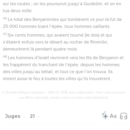
sur les routes ; on les poursuivit jusqu’à Guideôm, et on en
tua deux mille.
46
Le total des Benjaminites qui tombèrent ce jour-là fut de
25 000 hommes tirant l’épée, tous hommes vaillants.
47
Six cents hommes, qui avaient tourné (le dos) et qui
s’étaient enfuis vers le désert au rocher de Rimmôn,
demeurèrent là pendant quatre mois.
48
Les hommes d’Israël revinrent vers les fils de Benjamin et
les frappèrent du tranchant de l’épée, depuis les hommes
des villes jusqu’au bétail, et tout ce que l’on trouva. Ils
mirent aussi le feu à toutes les villes qu’ils trouvèrent.
© Société biblique française – Bibli’O, 1978, avec autorisation. Pour vous procurer
une Bible imprimée, rendez-vous sur www.editionsbiblio.fr
Juges
21