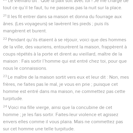
Le vieillard dit : Que la paix soit avec toi ! Je me charge de
tout ce qu’il te faut, tu ne passeras pas la nuit sur la place.
21
Il les fit entrer dans sa maison et donna du fourrage aux
ânes. (Les voyageurs) se lavèrent les pieds ; puis ils
mangèrent et burent.
22
Pendant qu’ils étaient à se réjouir, voici que des hommes
de la ville, des vauriens, entourèrent la maison, frappèrent à
coups répétés à la porte et dirent au vieillard, maître de la
maison : Fais sortir l’homme qui est entré chez toi, pour que
nous le connaissions.
23
Le maître de la maison sortit vers eux et leur dit : Non, mes
frères, ne faites pas le mal, je vous en prie ; puisque cet
homme est entré dans ma maison, ne commettez pas cette
turpitude.
24
Voici ma fille vierge, ainsi que la concubine de cet
homme ; je les fais sortir. Faites-leur violence et agissez
envers elles comme il vous plaira. Mais ne commettez pas
sur cet homme une telle turpitude.