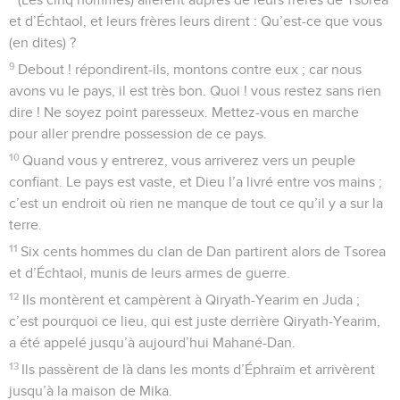
et d’Échtaol, et leurs frères leurs dirent : Qu’est-ce que vous
(en dites) ?
9
Debout ! répondirent-ils, montons contre eux ; car nous
avons vu le pays, il est très bon. Quoi ! vous restez sans rien
dire ! Ne soyez point paresseux. Mettez-vous en marche
pour aller prendre possession de ce pays.
10
Quand vous y entrerez, vous arriverez vers un peuple
confiant. Le pays est vaste, et Dieu l’a livré entre vos mains ;
c’est un endroit où rien ne manque de tout ce qu’il y a sur la
terre.
11
Six cents hommes du clan de Dan partirent alors de Tsorea
et d’Échtaol, munis de leurs armes de guerre.
12
Ils montèrent et campèrent à Qiryath-Yearim en Juda ;
c’est pourquoi ce lieu, qui est juste derrière Qiryath-Yearim,
a été appelé jusqu’à aujourd’hui Mahané-Dan.
13
Ils passèrent de là dans les monts d’Éphraïm et arrivèrent
jusqu’à la maison de Mika.