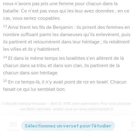
nous n’avons pas pris une femme pour chacun dans la
bataille. Ce n’est pas vous qui les leur avez données ; en ce
cas, vous seriez coupables.
23
Ainsi firent les fils de Benjamin : ils prirent des femmes en
nombre suffisant parmi les danseuses qu’ils enlevèrent, puis
ils partirent et retournèrent dans leur héritage ; ils rebâtirent
les villes et ils y habitèrent.
24
Et dans le même temps les Israélites s’en allèrent de là
chacun dans sa tribu et dans son clan, ils partirent de là
chacun dans son héritage.
25
En ce temps-là, il n’y avait point de roi en Israël. Chacun
faisait ce qui lui semblait bon.
© Société biblique française – Bibli’O, 1978, avec autorisation. Pour vous procurer
une Bible imprimée, rendez-vous sur www.editionsbiblio.fr
Ruth
Introduction
Contenus
Versions
Commentaires
Strong
Dictionnaire