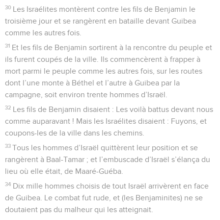
30
Les Israélites montèrent contre les fils de Benjamin le
troisième jour et se rangèrent en bataille devant Guibea
comme les autres fois.
31
Et les fils de Benjamin sortirent à la rencontre du peuple et
ils furent coupés de la ville. Ils commencèrent à frapper à
mort parmi le peuple comme les autres fois, sur les routes
dont l’une monte à Béthel et l’autre à Guibea par la
campagne, soit environ trente hommes d’Israël.
32
Les fils de Benjamin disaient : Les voilà battus devant nous
comme auparavant ! Mais les Israélites disaient : Fuyons, et
coupons-les de la ville dans les chemins.
33
Tous les hommes d’Israël quittèrent leur position et se
rangèrent à Baal-Tamar ; et l’embuscade d’Israël s’élança du
lieu où elle était, de Maaré-Guéba.
34
Dix mille hommes choisis de tout Israël arrivèrent en face
de Guibea. Le combat fut rude, et (les Benjaminites) ne se
doutaient pas du malheur qui les atteignait.