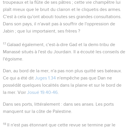
troupeaux et la flûte de ses pâtres ; cette vie champêtre lui
plaît mieux que le bruit du clairon et le cliquetis des armes.
C'est à cela qu'ont abouti toutes ses grandes consultations.
Dans son pays, il n'avait pas à souffrir de l'oppression de
Jabin ; que lui importaient, ses frères ?
17
Galaad
également, c'est-à-dire Gad et la demi-tribu de
Manassé situés à l'est du Jourdain. Il a écouté les conseils de
l'égoïsme.
Dan
, au bord de la mer, n'a pas non plus quitté ses bateaux.
Ce qui a été dit
Juges 1.34
n'empêche pas que Dan ne
possédât quelques localités dans la plaine et sur le bord de
la mer. Voir
Josué 19.40-46
.
Dans ses ports
, littéralement :
dans ses anses
. Les ports
manquent sur la côte de Palestine.
18
Il n'est pas étonnant que cette revue se termine par le