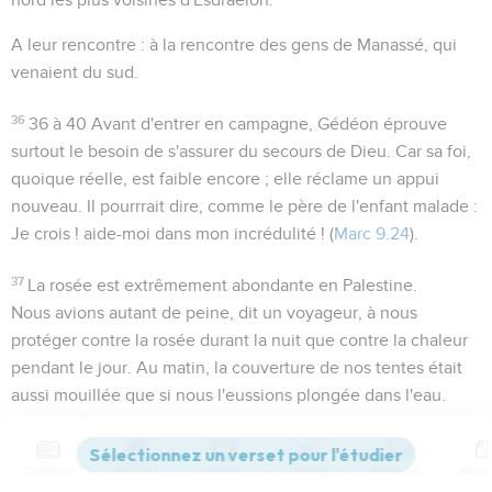
A leur rencontre
: à la rencontre des gens de Manassé, qui
venaient du sud.
36
36 à 40
Avant d'entrer en campagne, Gédéon éprouve
surtout le besoin de s'assurer du secours de Dieu. Car sa foi,
quoique réelle, est faible encore ; elle réclame un appui
nouveau. Il pourrrait dire, comme le père de l'enfant malade :
Je crois ! aide-moi dans mon incrédulité !
(
Marc 9.24
).
37
La rosée est extrêmement abondante en Palestine.
Nous avions autant de peine
, dit un voyageur,
à nous
protéger contre la rosée durant la nuit que contre la chaleur
pendant le jour. Au matin, la couverture de nos tentes était
aussi mouillée que si nous l'eussions plongée dans l'eau
.
Elle se dépose naturellement sur toutes les surfaces qui lui
sont offertes ; sa concentration exclusive sur la toison ne
Contenus
Versions
Commentaires
Strong
Dictionnaire
pouvait être que le résultat d'une volonté divine particulière.