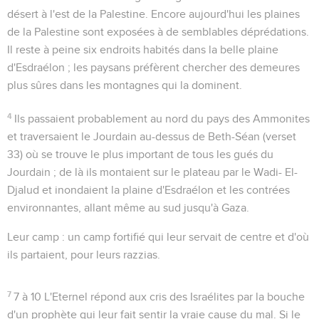
désert à l'est de la Palestine. Encore aujourd'hui les plaines
de la Palestine sont exposées à de semblables déprédations.
Il reste à peine six endroits habités dans la belle plaine
d'Esdraélon ; les paysans préfèrent chercher des demeures
plus sûres dans les montagnes qui la dominent.
4
Ils passaient probablement au nord du pays des Ammonites
et traversaient le Jourdain au-dessus de Beth-Séan (verset
33) où se trouve le plus important de tous les gués du
Jourdain ; de là ils montaient sur le plateau par le Wadi- El-
Djalud et inondaient la plaine d'Esdraélon et les contrées
environnantes, allant même au sud jusqu'à Gaza.
Leur camp
: un camp fortifié qui leur servait de centre et d'où
ils partaient, pour leurs razzias.
7
7 à 10
L'Eternel répond aux cris des Israélites par la bouche
d'un prophète qui leur fait sentir la vraie cause du mal. Si le