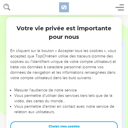
21
Un pieu de la tente
: une des chevilles de bois pointues
Bible annotée
fichées en terre, auxquelles sont attachés les cordages de la
Votre vie privée est importante
tente.
Juges
4
pour nous
22
Ne découvrant pas Sisera parmi les fuyards, Barak s'était
tourné d'un autre côté. Le narrateur raconte l'action de Jaël
En cliquant sur le bouton « Accepter tous les cookies », vous
sans la juger, comme cela arrive si souvent dans l'histoire
acceptez que TopChrétien utilise des traceurs (comme des
cookies ou l'identifiant unique de votre compte utilisateur) et
sainte. Il est évident qu'on ne saurait approuver cette
traite vos données à caractère personnel (comme vos
violation des lois de l'hospitalité, non plus que la
données de navigation et les informations renseignées dans
bienveillance perfide par laquelle elle trompe Sisera. D'autre
votre compte utilisateur) dans les buts suivants :
part, un pareil acte s'explique sans se justifier par son
Mesurer l'audience de notre service
enthousiasme pour la cause de l'Eternel et de son peuple. Il
Vous permettre d'utiliser des services tiers tels que de la
y a ici, comme dans la conduite de Rahab ou dans celle
vidéo, des cartes du monde…
d'Ehud, un mélange de bien et de mal qui est en rapport
Vous permettre d'entrer en contact avec notre service de
relation aux utilisateurs.
naturel avec ces temps où la lumière divine n'avait encore
jeté que ses premiers rayons.
Choisir mes cookies