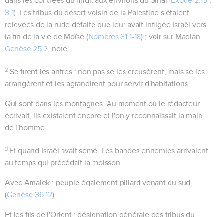
dans les contrées du midi, aux environs du Sinaï (
Exode 2.15
;
3.1
). Les tribus du désert voisin de la Palestine s'étaient
relevées de la rude défaite que leur avait infligée Israël vers
la fin de la vie de Moïse (
Nombres 31.1-18
) ; voir sur Madian
Genèse 25.2
, note.
2
Se firent les antres
: non pas se les creusèrent, mais se les
arrangèrent et les agrandirent pour servir d'habitations.
Qui sont dans les montagnes
. Au moment où le rédacteur
écrivait, ils existaient encore et l'on y reconnaissait la main
de l'homme.
3
Et quand Israël avait semé
. Les bandes ennemies arrivaient
au temps qui précédait la moisson.
Avec Amalek
: peuple également pillard venant du sud
(
Genèse 36.12
).
Et les fils de l'Orient
: désignation générale des tribus du