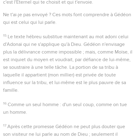
c'est l'Eternel qui te choisit et qui t'envoie.
Ne t'ai-je pas envoyé ?
Ces mots font comprendre à Gédéon
qui est celui qui lui parle.
15
Le texte hébreu substitue maintenant au mot
adoni
celui
d'
Adonaï
qui ne s'applique qu'à Dieu. Gédéon n'envisage
plus la délivrance comme impossible ; mais, comme Moïse, il
est inquiet du moyen et voudrait, par défiance de lui-même,
se soustraire à une telle tâche. La portion de sa tribu à
laquelle il appartient (
mon millier
) est privée de toute
influence sur la tribu, et lui-même est le plus pauvre de sa
famille.
16
Comme un seul homme
: d'un seul coup, comme on tue
un homme.
17
Après cette promesse Gédéon ne peut plus douter que
son visiteur ne lui parle au nom de Dieu ; seulement il