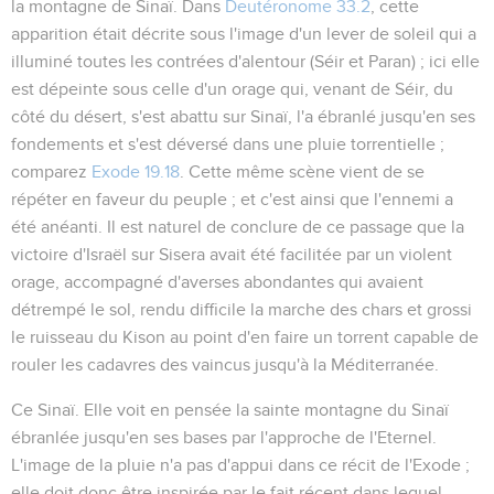
la montagne de Sinaï. Dans
Deutéronome 33.2
, cette
apparition était décrite sous l'image d'un lever de soleil qui a
illuminé toutes les contrées d'alentour (Séir et Paran) ; ici elle
est dépeinte sous celle d'un orage qui, venant de Séir, du
côté du désert, s'est abattu sur Sinaï, l'a ébranlé jusqu'en ses
fondements et s'est déversé dans une pluie torrentielle ;
comparez
Exode 19.18
. Cette même scène vient de se
répéter en faveur du peuple ; et c'est ainsi que l'ennemi a
été anéanti. Il est naturel de conclure de ce passage que la
victoire d'Israël sur Sisera avait été facilitée par un violent
orage, accompagné d'averses abondantes qui avaient
détrempé le sol, rendu difficile la marche des chars et grossi
le ruisseau du Kison au point d'en faire un torrent capable de
rouler les cadavres des vaincus jusqu'à la Méditerranée.
Ce Sinaï
. Elle voit en pensée la sainte montagne du Sinaï
ébranlée jusqu'en ses bases par l'approche de l'Eternel.
L'image de la pluie n'a pas d'appui dans ce récit de l'Exode ;
elle doit donc être inspirée par le fait récent dans lequel