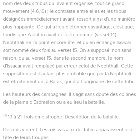
nom des deux tribus qui avaient organisé, tout ce grand
mouvement (
4.6,10
) ; le contraste entre elles et les tribus
désignées immédiatement avant, ressort ainsi d'une manière
plus frappante. Ce qui a lieu d'étonner davantage, c'est que,
tandis que Zabulon avait déià été nommé (verset 14),
Nephthali ne l'a point encore été, et qu'en échange Issacar
soit nommé deux fois au verset 15. On a supposé, non sans
raison, qu'au verset 15, dans le second membre, le nom
d'Issacar avait remplacé par erreur celui de Nephthali. Cette
supposition est d'autant plus probable que par là Nephthali
est étroitement uni à Barak, qui était originaire de cette tribu.
Les hauteurs des campagnes
. Il s'agit sans doute des collines
de la plaine d'Esdraélon où a eu lieu la bataille.
19
19 à 21
Troisième strophe. Description de la bataille.
Des rois vinrent
. Les rois vassaux de Jabin apparaissent à la
tête de leurs troupes.