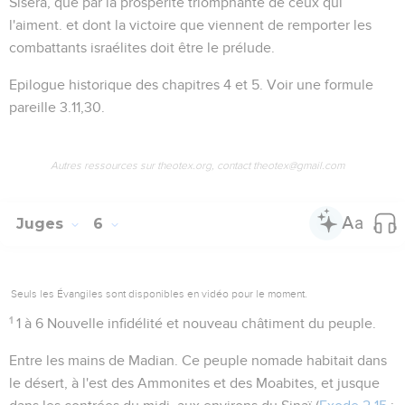
Sisera, que par la prospérité triomphante de ceux qui
l'aiment. et dont la victoire que viennent de remporter les
combattants israélites doit être le prélude.
Epilogue historique des chapitres 4 et 5. Voir une formule
pareille
3.11,30
.
Autres ressources sur theotex.org, contact theotex@gmail.com
Juges
6
Seuls les Évangiles sont disponibles en vidéo pour le moment.
1
1 à 6
Nouvelle infidélité et nouveau châtiment du peuple.
Entre les mains de Madian
. Ce peuple nomade habitait dans
le désert, à l'est des Ammonites et des Moabites, et jusque