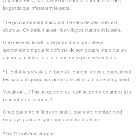
Abandonnées
; par crainte des bandes ennemies et des
brigands qui infestaient le pays.
7
Le gouvernement manquait
. Le sens de ces mots est
douteux. On traduit aussi :
les villages étaient délaissés
.
Une mère en Israël
: une protectrice qui s'élève
spontanément pour la défense de son peuple, mue par un
amour semblable à celui d'une mère pour ses enfants.
8
L'idolâtrie prévalait, et bientôt l'ennemi arrivait, poursuivant
les habitants jusqu'aux portes des villes où ils se réfugiaient.
Voyait-on... ?
Pas un guerrier qui osât se porter en armes à la
rencontre de l'ennemi !
Chez quarante milliers en Israël
: quarante, nombre rond
employé pour désigner une quantité indéfinie.
9
9 à 11
Troisème strophe.