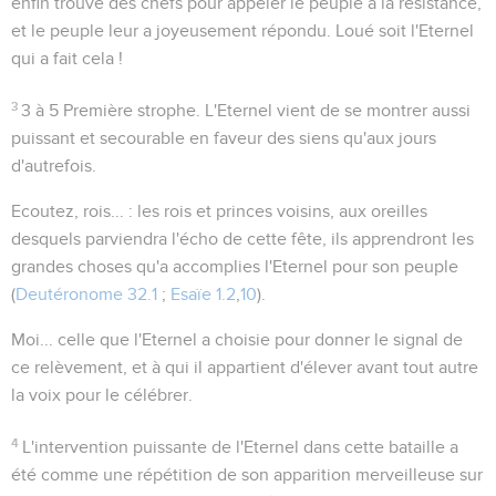
enfin trouvé des chefs pour appeler le peuple à la résistance,
et le peuple leur a joyeusement répondu. Loué soit l'Eternel
qui a fait cela !
3
3 à 5
Première strophe. L'Eternel vient de se montrer aussi
puissant et secourable en faveur des siens qu'aux jours
d'autrefois.
Ecoutez, rois...
: les rois et princes voisins, aux oreilles
desquels parviendra l'écho de cette fête, ils apprendront les
grandes choses qu'a accomplies l'Eternel pour son peuple
(
Deutéronome 32.1
;
Esaïe 1.2
,
10
).
Moi...
celle que l'Eternel a choisie pour donner le signal de
ce relèvement, et à qui il appartient d'élever avant tout autre
la voix pour le célébrer.
4
L'intervention puissante de l'Eternel dans cette bataille a
été comme une répétition de son apparition merveilleuse sur