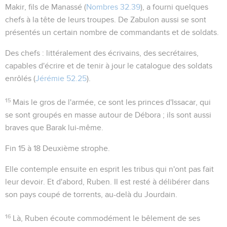
Makir
, fils de Manassé (
Nombres 32.39
), a fourni quelques
chefs à la tête de leurs troupes. De
Zabulon
aussi se sont
présentés un certain nombre de commandants et de soldats.
Des chefs
: littéralement des écrivains, des secrétaires,
capables d'écrire et de tenir à jour le catalogue des soldats
enrôlés (
Jérémie 52.25
).
15
Mais le gros de l'armée, ce sont les princes d'Issacar, qui
se sont groupés en masse autour de Débora ; ils sont aussi
braves que Barak lui-même.
Fin 15 à 18
Deuxième strophe.
Elle contemple ensuite en esprit les tribus qui n'ont pas fait
leur devoir. Et d'abord,
Ruben
. Il est resté à délibérer dans
son pays coupé de torrents, au-delà du Jourdain.
16
Là, Ruben écoute commodément le bêlement de ses