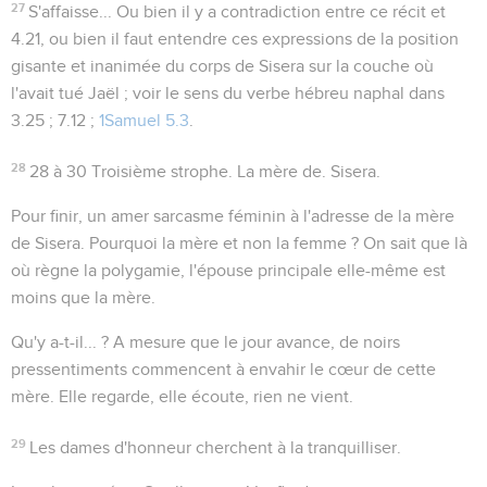
27
S'affaisse...
Ou bien il y a contradiction entre ce récit et
4.21
, ou bien il faut entendre ces expressions de la position
gisante et inanimée du corps de Sisera sur la couche où
l'avait tué Jaël ; voir le sens du verbe hébreu
naphal
dans
3.25 ; 7.12 ;
1Samuel 5.3
.
28
28 à 30
Troisième strophe. La mère de. Sisera.
Pour finir, un amer sarcasme féminin à l'adresse de la mère
de Sisera. Pourquoi la mère et non la femme ? On sait que là
où règne la polygamie, l'épouse principale elle-même est
moins que la mère.
Qu'y a-t-il... ?
A mesure que le jour avance, de noirs
pressentiments commencent à envahir le cœur de cette
mère. Elle regarde, elle écoute, rien ne vient.
29
Les dames d'honneur cherchent à la tranquilliser.