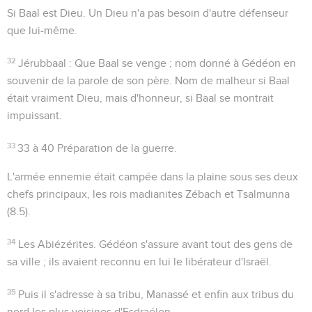
Si Baal est Dieu
. Un Dieu n'a pas besoin d'autre défenseur
que lui-même.
32
Jérubbaal
:
Que Baal se venge
; nom donné à Gédéon en
souvenir de la parole de son père. Nom de malheur si Baal
était vraiment Dieu, mais d'honneur, si Baal se montrait
impuissant.
33
33 à 40
Préparation de la guerre.
L'armée ennemie était campée dans la plaine sous ses deux
chefs principaux, les rois madianites Zébach et Tsalmunna
(
8.5
).
34
Les Abiézérites
. Gédéon s'assure avant tout des gens de
sa ville ; ils avaient reconnu en lui le libérateur d'Israël.
35
Puis il s'adresse à sa tribu, Manassé et enfin aux tribus du
nord les plus voisines d'Esdraélon.