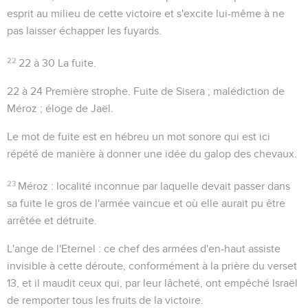
esprit au milieu de cette victoire et s'excite lui-même à ne
pas laisser échapper les fuyards.
22
22 à 30
La fuite.
22 à 24
Première strophe. Fuite de Sisera ; malédiction de
Méroz ; éloge de Jaël.
Le mot de
fuite
est en hébreu un mot sonore qui est ici
répété de manière à donner une idée du galop des chevaux.
23
Méroz
: localité inconnue par laquelle devait passer dans
sa fuite le gros de l'armée vaincue et où elle aurait pu être
arrêtée et détruite.
L'ange de l'Eternel
: ce chef des armées d'en-haut assiste
invisible à cette déroute, conformément à la prière du verset
13, et il maudit ceux qui, par leur lâcheté, ont empêché Israël
de remporter tous les fruits de la victoire.