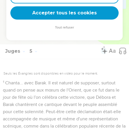
24
C'est ici la dernière fois qu'il est parlé d'un
royaume
Accepter tous les cookies
cananéen.
Tout refuser
Autres ressources sur theotex.org, contact theotex@gmail.com
Juges
5
Seuls les Évangiles sont disponibles en vidéo pour le moment.
1
Chanta... avec Barak
. Il est naturel de supposer, surtout
quand on pense aux mœurs de l'Orient, que ce fut dans le
jour de fête où l'on célébra cette victoire, que Débora et
Barak chantèrent ce cantique devant le peuple assemblé
pour cette solennité. Peut-être cette déclamation était-elle
accompagnée de musique et même d'une représentation
scénique, comme dans la célébration populaire récente de la