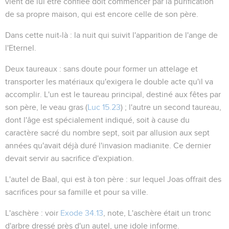
vient de lui être confiée doit commencer par la purification
de sa propre maison, qui est encore celle de son père.
Dans cette nuit-là
: la nuit qui suivit l'apparition de l'ange de
l'Eternel.
Deux taureaux
: sans doute pour former un attelage et
transporter les matériaux qu'exigera le double acte qu'il va
accomplir. L'un est le taureau principal, destiné aux fêtes par
son père, le veau gras (
Luc 15.23
) ; l'autre un second taureau,
dont l'âge est spécialement indiqué, soit à cause du
caractère sacré du nombre sept, soit par allusion aux sept
années qu'avait déjà duré l'invasion madianite. Ce dernier
devait servir au sacrifice d'expiation.
L'autel de Baal, qui est à ton père
: sur lequel Joas offrait des
sacrifices pour sa famille et pour sa ville.
L'aschère
: voir
Exode 34.13
, note, L'aschère était un tronc
d'arbre dressé près d'un autel, une idole informe.