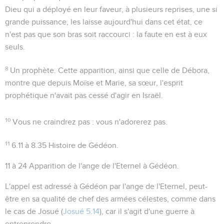
Dieu qui a déployé en leur faveur, à plusieurs reprises, une si
grande puissance, les laisse aujourd'hui dans cet état, ce
n'est pas que son bras soit raccourci : la faute en est à eux
seuls.
8
Un prophète
. Cette apparition, ainsi que celle de Débora,
montre que depuis Moïse et Marie, sa sœur, l'esprit
prophétique n'avait pas cessé d'agir en Israël.
10
Vous ne craindrez pas
: vous n'adorerez pas.
11
6.11 à 8.35
Histoire de Gédéon.
11 à 24
Apparition de l'ange de l'Eternel à Gédéon.
L'appel est adressé à Gédéon par l'ange de l'Eternel, peut-
être en sa qualité de chef des armées célestes, comme dans
le cas de Josué (
Josué 5.14
), car il s'agit d'une guerre à
entreprendre.