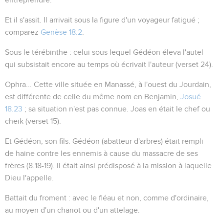
Et il s'assit
. Il arrivait sous la figure d'un voyageur fatigué ;
comparez
Genèse 18.2
.
Sous le térébinthe
: celui sous lequel Gédéon éleva l'autel
qui subsistait encore au temps où écrivait l'auteur (verset 24).
Ophra...
Cette ville située en Manassé, à l'ouest du Jourdain,
est différente de celle du même nom en Benjamin,
Josué
18.23
; sa situation n'est pas connue. Joas en était le chef ou
cheik (verset 15).
Et Gédéon, son fils
. Gédéon (
abatteur d'arbres
) était rempli
de haine contre les ennemis à cause du massacre de ses
frères (
8.18-19
). Il était ainsi prédisposé à la mission à laquelle
Dieu l'appelle.
Battait du froment
: avec le fléau et non, comme d'ordinaire,
au moyen d'un chariot ou d'un attelage.