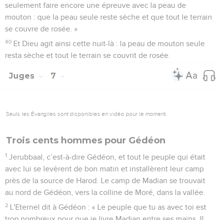
seulement faire encore une épreuve avec la peau de
mouton : que la peau seule reste sèche et que tout le terrain
se couvre de rosée. »
40
Et Dieu agit ainsi cette nuit-là : la peau de mouton seule
resta sèche et tout le terrain se couvrit de rosée.
Juges
7
Seuls les Évangiles sont disponibles en vidéo pour le moment.
Trois cents hommes pour Gédéon
1
Jerubbaal, c’est-à-dire Gédéon, et tout le peuple qui était
avec lui se levèrent de bon matin et installèrent leur camp
près de la source de Harod. Le camp de Madian se trouvait
au nord de Gédéon, vers la colline de Moré, dans la vallée.
2
L'Eternel dit à Gédéon : « Le peuple que tu as avec toi est
trop nombreux pour que je livre Madian entre ses mains. Il