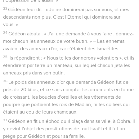
l’oppression de Madian. »
23
Gédéon leur dit : « Je ne dominerai pas sur vous, et mes
descendants non plus. C'est l'Eternel qui dominera sur
vous. »
24
Gédéon ajouta : « J'ai une demande à vous faire : donnez-
moi chacun les anneaux de votre butin. » – Les ennemis
avaient des anneaux d'or, car c’étaient des Ismaélites. –
25
Ils répondirent : « Nous te les donnerons volontiers », et ils
étendirent par terre un manteau, sur lequel chacun jeta les
anneaux pris dans son butin.
26
Le poids des anneaux d'or que demanda Gédéon fut de
près de 20 kilos, et ce sans compter les ornements en forme
de croissant, les boucles d'oreilles et les vêtements de
pourpre que portaient les rois de Madian, ni les colliers qui
étaient au cou de leurs chameaux.
27
Gédéon en fit un éphod qu’il plaça dans sa ville, à Ophra. Il
y devint l'objet des prostitutions de tout Israël et il fut un
piège pour Gédéon et pour sa famille.