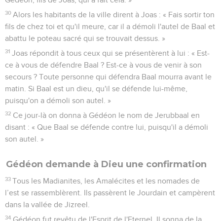
30
Alors les habitants de la ville dirent à Joas : « Fais sortir ton
fils de chez toi et qu'il meure, car il a démoli l'autel de Baal et
abattu le poteau sacré qui se trouvait dessus. »
31
Joas répondit à tous ceux qui se présentèrent à lui : « Est-
ce à vous de défendre Baal ? Est-ce à vous de venir à son
secours ? Toute personne qui défendra Baal mourra avant le
matin. Si Baal est un dieu, qu'il se défende lui-même,
puisqu'on a démoli son autel. »
32
Ce jour-là on donna à Gédéon le nom de Jerubbaal en
disant : « Que Baal se défende contre lui, puisqu'il a démoli
son autel. »
Gédéon demande à Dieu une confirmation
33
Tous les Madianites, les Amalécites et les nomades de
l’est se rassemblèrent. Ils passèrent le Jourdain et campèrent
dans la vallée de Jizreel.
34
Gédéon fut revêtu de l'Esprit de l'Eternel. Il sonna de la