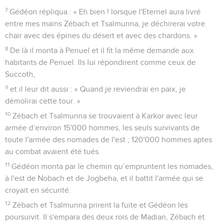
7
Gédéon répliqua : « Eh bien ! lorsque l'Eternel aura livré
entre mes mains Zébach et Tsalmunna, je déchirerai votre
chair avec des épines du désert et avec des chardons. »
8
De là il monta à Penuel et il fit la même demande aux
habitants de Penuel. Ils lui répondirent comme ceux de
Succoth,
9
et il leur dit aussi : « Quand je reviendrai en paix, je
démolirai cette tour. »
10
Zébach et Tsalmunna se trouvaient à Karkor avec leur
armée d’environ 15'000 hommes, les seuls survivants de
toute l'armée des nomades de l'est ; 120'000 hommes aptes
au combat avaient été tués.
11
Gédéon monta par le chemin qu’empruntent les nomades,
à l'est de Nobach et de Jogbeha, et il battit l'armée qui se
croyait en sécurité.
12
Zébach et Tsalmunna prirent la fuite et Gédéon les
poursuivit. Il s'empara des deux rois de Madian, Zébach et