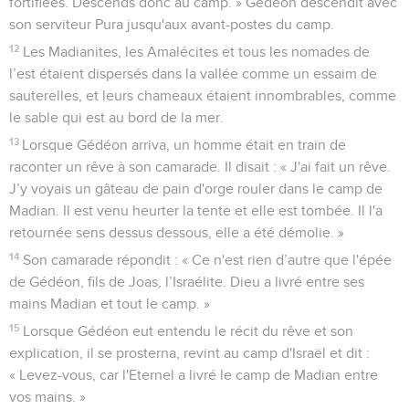
fortifiées. Descends donc au camp. » Gédéon descendit avec
son serviteur Pura jusqu'aux avant-postes du camp.
12
Les Madianites, les Amalécites et tous les nomades de
l’est étaient dispersés dans la vallée comme un essaim de
sauterelles, et leurs chameaux étaient innombrables, comme
le sable qui est au bord de la mer.
13
Lorsque Gédéon arriva, un homme était en train de
raconter un rêve à son camarade. Il disait : « J'ai fait un rêve.
J’y voyais un gâteau de pain d'orge rouler dans le camp de
Madian. Il est venu heurter la tente et elle est tombée. Il l'a
retournée sens dessus dessous, elle a été démolie. »
14
Son camarade répondit : « Ce n'est rien d’autre que l'épée
de Gédéon, fils de Joas, l’Israélite. Dieu a livré entre ses
mains Madian et tout le camp. »
15
Lorsque Gédéon eut entendu le récit du rêve et son
explication, il se prosterna, revint au camp d'Israël et dit :
« Levez-vous, car l'Eternel a livré le camp de Madian entre
vos mains. »