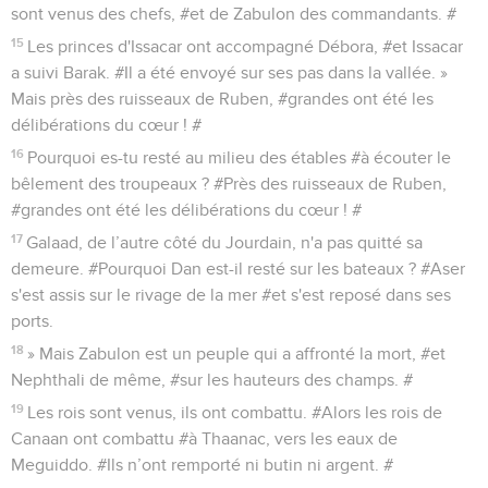
sont venus des chefs, #et de Zabulon des commandants. #
15
Les princes d'Issacar ont accompagné Débora, #et Issacar
a suivi Barak. #Il a été envoyé sur ses pas dans la vallée. »
Mais près des ruisseaux de Ruben, #grandes ont été les
délibérations du cœur ! #
16
Pourquoi es-tu resté au milieu des étables #à écouter le
bêlement des troupeaux ? #Près des ruisseaux de Ruben,
#grandes ont été les délibérations du cœur ! #
17
Galaad, de l’autre côté du Jourdain, n'a pas quitté sa
demeure. #Pourquoi Dan est-il resté sur les bateaux ? #Aser
s'est assis sur le rivage de la mer #et s'est reposé dans ses
ports.
18
» Mais Zabulon est un peuple qui a affronté la mort, #et
Nephthali de même, #sur les hauteurs des champs. #
19
Les rois sont venus, ils ont combattu. #Alors les rois de
Canaan ont combattu #à Thaanac, vers les eaux de
Meguiddo. #Ils n’ont remporté ni butin ni argent. #