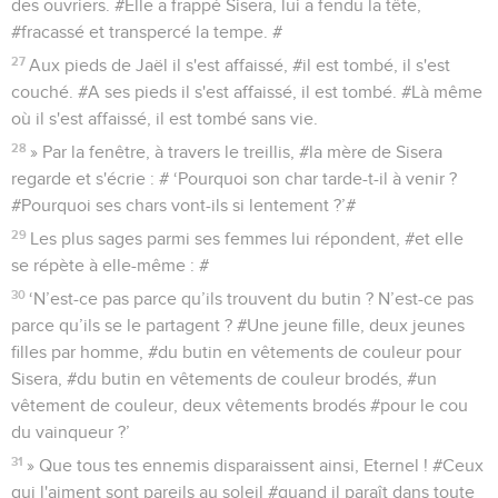
des ouvriers. #Elle a frappé Sisera, lui a fendu la tête,
#fracassé et transpercé la tempe. #
27
Aux pieds de Jaël il s'est affaissé, #il est tombé, il s'est
couché. #A ses pieds il s'est affaissé, il est tombé. #Là même
où il s'est affaissé, il est tombé sans vie.
28
» Par la fenêtre, à travers le treillis, #la mère de Sisera
regarde et s'écrie : # ‘Pourquoi son char tarde-t-il à venir ?
#Pourquoi ses chars vont-ils si lentement ?’#
29
Les plus sages parmi ses femmes lui répondent, #et elle
se répète à elle-même : #
30
‘N’est-ce pas parce qu’ils trouvent du butin ? N’est-ce pas
parce qu’ils se le partagent ? #Une jeune fille, deux jeunes
filles par homme, #du butin en vêtements de couleur pour
Sisera, #du butin en vêtements de couleur brodés, #un
vêtement de couleur, deux vêtements brodés #pour le cou
du vainqueur ?’
31
» Que tous tes ennemis disparaissent ainsi, Eternel ! #Ceux
qui l'aiment sont pareils au soleil #quand il paraît dans toute