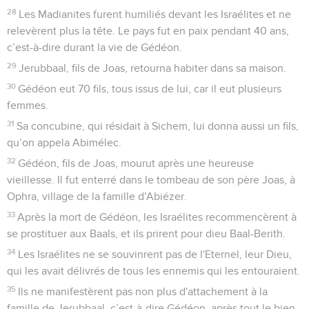
28
Les Madianites furent humiliés devant les Israélites et ne
relevèrent plus la tête. Le pays fut en paix pendant 40 ans,
c’est-à-dire durant la vie de Gédéon.
29
Jerubbaal, fils de Joas, retourna habiter dans sa maison.
30
Gédéon eut 70 fils, tous issus de lui, car il eut plusieurs
femmes.
31
Sa concubine, qui résidait à Sichem, lui donna aussi un fils,
qu’on appela Abimélec.
32
Gédéon, fils de Joas, mourut après une heureuse
vieillesse. Il fut enterré dans le tombeau de son père Joas, à
Ophra, village de la famille d'Abiézer.
33
Après la mort de Gédéon, les Israélites recommencèrent à
se prostituer aux Baals, et ils prirent pour dieu Baal-Berith.
34
Les Israélites ne se souvinrent pas de l'Eternel, leur Dieu,
qui les avait délivrés de tous les ennemis qui les entouraient.
35
Ils ne manifestèrent pas non plus d'attachement à la
famille de Jerubbaal, c’est-à-dire Gédéon, après tout le bien