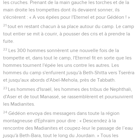
les cruches. Prenant de la main gauche les torches et de la
main droite les trompettes dont ils devaient sonner, ils
s'écrièrent : « A vos épées pour l'Eternel et pour Gédéon ! »
21
tout en restant chacun à sa place autour du camp. Le camp
tout entier se mit à courir, à pousser des cris et à prendre la
fuite.
22
Les 300 hommes sonnèrent une nouvelle fois de la
trompette et, dans tout le camp, l'Eternel fit en sorte que les
hommes tournent l'épée les uns contre les autres. Les
hommes du camp s'enfuirent jusqu'à Beth-Shitta vers Tseréra
et jusqu'aux abords d'Abel-Mehola, près de Tabbath.
23
Les hommes d'Israël, les hommes des tribus de Nephthali,
d'Aser et de tout Manassé, se rassemblèrent et poursuivirent
les Madianites.
24
Gédéon envoya des messagers dans toute la région
montagneuse d'Ephraïm pour dire : « Descendez à la
rencontre des Madianites et coupez-leur le passage de l’eau
jusqu'à Beth-Bara, tout le long du Jourdain. » Tous les