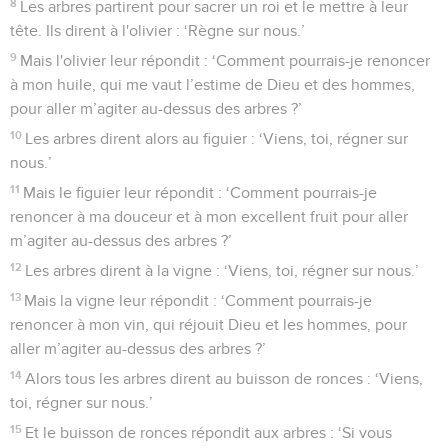
8
Les arbres partirent pour sacrer un roi et le mettre à leur
tête. Ils dirent à l'olivier : ‘Règne sur nous.’
9
Mais l'olivier leur répondit : ‘Comment pourrais-je renoncer
à mon huile, qui me vaut l’estime de Dieu et des hommes,
pour aller m’agiter au-dessus des arbres ?’
10
Les arbres dirent alors au figuier : ‘Viens, toi, régner sur
nous.’
11
Mais le figuier leur répondit : ‘Comment pourrais-je
renoncer à ma douceur et à mon excellent fruit pour aller
m’agiter au-dessus des arbres ?’
12
Les arbres dirent à la vigne : ‘Viens, toi, régner sur nous.’
13
Mais la vigne leur répondit : ‘Comment pourrais-je
renoncer à mon vin, qui réjouit Dieu et les hommes, pour
aller m’agiter au-dessus des arbres ?’
14
Alors tous les arbres dirent au buisson de ronces : ‘Viens,
toi, régner sur nous.’
15
Et le buisson de ronces répondit aux arbres : ‘Si vous