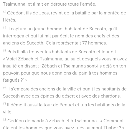
Tsalmunna, et il mit en déroute toute l'armée.
13
Gédéon, fils de Joas, revint de la bataille par la montée de
Hérès.
14
Il captura un jeune homme, habitant de Succoth, qu'il
interrogea et qui lui mit par écrit le nom des chefs et des
anciens de Succoth. Cela représentait 77 hommes.
15
Puis il alla trouver les habitants de Succoth et leur dit :
« Voici Zébach et Tsalmunna, au sujet desquels vous m'avez
insulté en disant : ‘Zébach et Tsalmunna sont-ils déjà en ton
pouvoir, pour que nous donnions du pain à tes hommes
fatigués ?’ »
16
Il s’empara des anciens de la ville et punit les habitants de
Succoth avec des épines du désert et avec des chardons.
17
Il démolit aussi la tour de Penuel et tua les habitants de la
ville.
18
Gédéon demanda à Zébach et à Tsalmunna : « Comment
étaient les hommes que vous avez tués au mont Thabor ? »