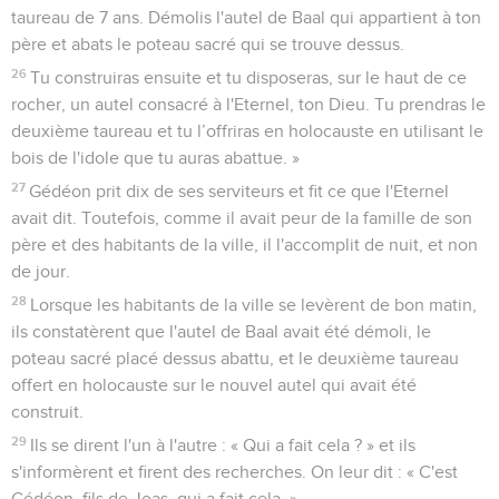
taureau de 7 ans. Démolis l'autel de Baal qui appartient à ton
père et abats le poteau sacré qui se trouve dessus.
26
Tu construiras ensuite et tu disposeras, sur le haut de ce
rocher, un autel consacré à l'Eternel, ton Dieu. Tu prendras le
deuxième taureau et tu l’offriras en holocauste en utilisant le
bois de l'idole que tu auras abattue. »
27
Gédéon prit dix de ses serviteurs et fit ce que l'Eternel
avait dit. Toutefois, comme il avait peur de la famille de son
père et des habitants de la ville, il l'accomplit de nuit, et non
de jour.
28
Lorsque les habitants de la ville se levèrent de bon matin,
ils constatèrent que l'autel de Baal avait été démoli, le
poteau sacré placé dessus abattu, et le deuxième taureau
offert en holocauste sur le nouvel autel qui avait été
construit.
29
Ils se dirent l'un à l'autre : « Qui a fait cela ? » et ils
s'informèrent et firent des recherches. On leur dit : « C'est
Gédéon, fils de Joas, qui a fait cela. »