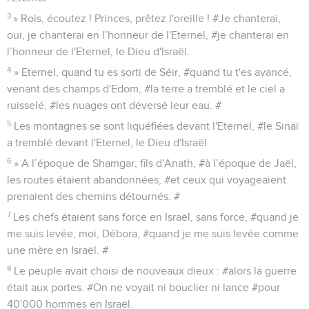
3
» Rois, écoutez ! Princes, prêtez l'oreille ! #Je chanterai,
oui, je chanterai en l’honneur de l'Eternel, #je chanterai en
l’honneur de l'Eternel, le Dieu d'Israël.
4
» Eternel, quand tu es sorti de Séir, #quand tu t'es avancé,
venant des champs d'Edom, #la terre a tremblé et le ciel a
ruisselé, #les nuages ont déversé leur eau. #
5
Les montagnes se sont liquéfiées devant l'Eternel, #le Sinaï
a tremblé devant l'Eternel, le Dieu d'Israël.
6
» A l’époque de Shamgar, fils d'Anath, #à l’époque de Jaël,
les routes étaient abandonnées, #et ceux qui voyageaient
prenaient des chemins détournés. #
7
Les chefs étaient sans force en Israël, sans force, #quand je
me suis levée, moi, Débora, #quand je me suis levée comme
une mère en Israël. #
8
Le peuple avait choisi de nouveaux dieux : #alors la guerre
était aux portes. #On ne voyait ni bouclier ni lance #pour
40'000 hommes en Israël.