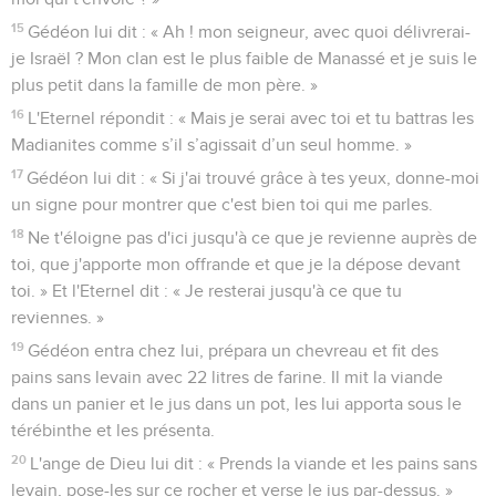
15
Gédéon lui dit : « Ah ! mon seigneur, avec quoi délivrerai-
je Israël ? Mon clan est le plus faible de Manassé et je suis le
plus petit dans la famille de mon père. »
16
L'Eternel répondit : « Mais je serai avec toi et tu battras les
Madianites comme s’il s’agissait d’un seul homme. »
17
Gédéon lui dit : « Si j'ai trouvé grâce à tes yeux, donne-moi
un signe pour montrer que c'est bien toi qui me parles.
18
Ne t'éloigne pas d'ici jusqu'à ce que je revienne auprès de
toi, que j'apporte mon offrande et que je la dépose devant
toi. » Et l'Eternel dit : « Je resterai jusqu'à ce que tu
reviennes. »
19
Gédéon entra chez lui, prépara un chevreau et fit des
pains sans levain avec 22 litres de farine. Il mit la viande
dans un panier et le jus dans un pot, les lui apporta sous le
térébinthe et les présenta.
20
L'ange de Dieu lui dit : « Prends la viande et les pains sans
levain, pose-les sur ce rocher et verse le jus par-dessus. »