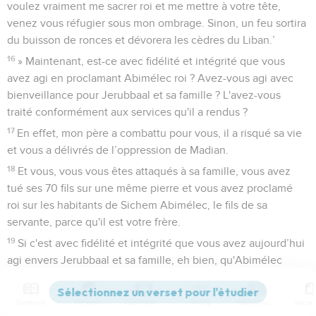
voulez vraiment me sacrer roi et me mettre à votre tête,
venez vous réfugier sous mon ombrage. Sinon, un feu sortira
du buisson de ronces et dévorera les cèdres du Liban.’
16
» Maintenant, est-ce avec fidélité et intégrité que vous
avez agi en proclamant Abimélec roi ? Avez-vous agi avec
bienveillance pour Jerubbaal et sa famille ? L'avez-vous
traité conformément aux services qu'il a rendus ?
17
En effet, mon père a combattu pour vous, il a risqué sa vie
et vous a délivrés de l’oppression de Madian.
18
Et vous, vous vous êtes attaqués à sa famille, vous avez
tué ses 70 fils sur une même pierre et vous avez proclamé
roi sur les habitants de Sichem Abimélec, le fils de sa
servante, parce qu'il est votre frère.
19
Si c'est avec fidélité et intégrité que vous avez aujourd’hui
agi envers Jerubbaal et sa famille, eh bien, qu'Abimélec
fasse votre joie et que vous fassiez aussi la sienne !
20
Sinon, qu'un feu sorte d'Abimélec et dévore les habitants
Contenus
Versions
Commentaires
Strong
Dictionnaire
de Sichem et de Millo, et qu'un feu sorte des habitants de