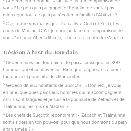
Gédéon leur répondit : « Qu'ai-je fait en comparaison de
vous ? Le peu qu’a pu grappiller Ephraïm ne vaut-il pas
mieux que tout ce qu’a pu récolter la famille d’Abiézer ?
3
C'est entre vos mains que Dieu a livré Oreb et Zeeb, les
chefs de Madian. Qu'ai-je donc pu faire en comparaison de
vous ? » Lorsqu'il eut dit cela, leur colère contre lui s'apaisa.
Gédéon à l'est du Jourdain
4
Gédéon arriva au Jourdain et le passa, ainsi que les 300
hommes qui étaient avec lui. Bien que fatigués, ils étaient
toujours à la poursuite des Madianites.
5
Gédéon dit aux habitants de Succoth : « Donnez, je vous
en prie, quelques pains aux hommes qui m'accompagnent,
car ils sont fatigués et je suis à la poursuite de Zébach et de
Tsalmunna, les rois de Madian. »
6
Les chefs de Succoth répondirent : « Zébach et Tsalmunna
sont-ils déjà en ton pouvoir, pour que nous donnions du pain
à ton armée ? »