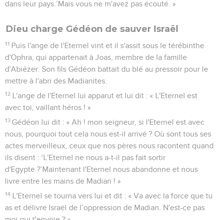
dans leur pays.’Mais vous ne m'avez pas écouté. »
Dieu charge Gédéon de sauver Israël
11
Puis l'ange de l'Eternel vint et il s'assit sous le térébinthe
d'Ophra, qui appartenait à Joas, membre de la famille
d'Abiézer. Son fils Gédéon battait du blé au pressoir pour le
mettre à l'abri des Madianites.
12
L'ange de l'Eternel lui apparut et lui dit : « L'Eternel est
avec toi, vaillant héros ! »
13
Gédéon lui dit : « Ah ! mon seigneur, si l'Eternel est avec
nous, pourquoi tout cela nous est-il arrivé ? Où sont tous ses
actes merveilleux, ceux que nos pères nous racontent quand
ils disent : ‘L'Eternel ne nous a-t-il pas fait sortir
d'Egypte ?’Maintenant l'Eternel nous abandonne et nous
livre entre les mains de Madian ! »
14
L'Eternel se tourna vers lui et dit : « Va avec la force que tu
as et délivre Israël de l’oppression de Madian. N'est-ce pas
moi qui t'envoie ? »