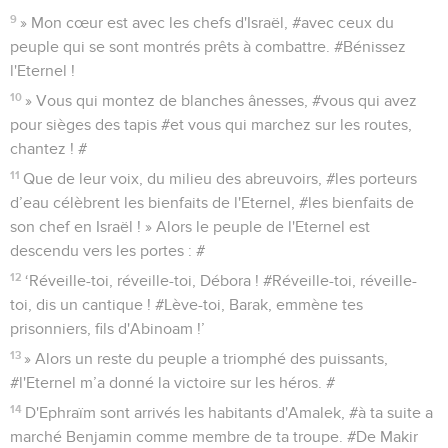
9
» Mon cœur est avec les chefs d'Israël, #avec ceux du
peuple qui se sont montrés prêts à combattre. #Bénissez
l'Eternel !
10
» Vous qui montez de blanches ânesses, #vous qui avez
pour sièges des tapis #et vous qui marchez sur les routes,
chantez ! #
11
Que de leur voix, du milieu des abreuvoirs, #les porteurs
d’eau célèbrent les bienfaits de l'Eternel, #les bienfaits de
son chef en Israël ! » Alors le peuple de l'Eternel est
descendu vers les portes : #
12
‘Réveille-toi, réveille-toi, Débora ! #Réveille-toi, réveille-
toi, dis un cantique ! #Lève-toi, Barak, emmène tes
prisonniers, fils d'Abinoam !’
13
» Alors un reste du peuple a triomphé des puissants,
#l'Eternel m’a donné la victoire sur les héros. #
14
D'Ephraïm sont arrivés les habitants d'Amalek, #à ta suite a
marché Benjamin comme membre de ta troupe. #De Makir