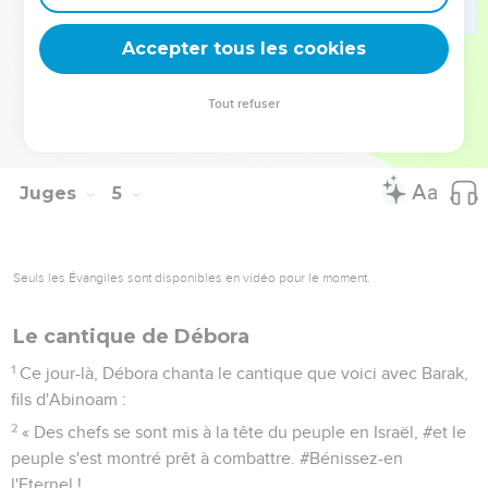
l'homme que tu cherches. » Il entra chez elle et vit Sisera
étendu mort, le pieu dans la tempe.
Accepter tous les cookies
23
Ce jour-là, Dieu humilia Jabin, le roi de Canaan, devant les
Israélites.
Tout refuser
24
La pression des Israélites se fit de plus en plus lourde
contre Jabin, le roi de Canaan, jusqu'à son extermination.
Juges
5
Seuls les Évangiles sont disponibles en vidéo pour le moment.
Le cantique de Débora
1
Ce jour-là, Débora chanta le cantique que voici avec Barak,
fils d'Abinoam :
2
« Des chefs se sont mis à la tête du peuple en Israël, #et le
peuple s'est montré prêt à combattre. #Bénissez-en
l'Eternel !