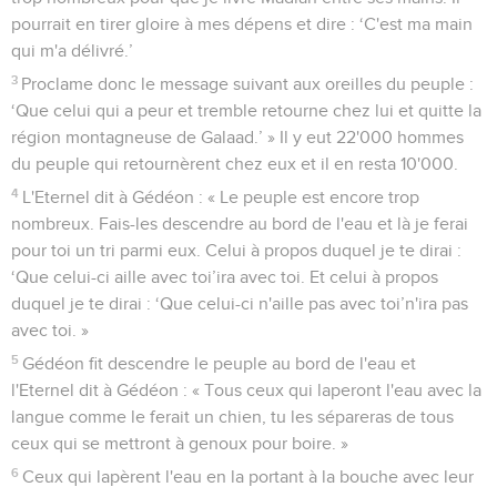
pourrait en tirer gloire à mes dépens et dire : ‘C'est ma main
qui m'a délivré.’
3
Proclame donc le message suivant aux oreilles du peuple :
‘Que celui qui a peur et tremble retourne chez lui et quitte la
région montagneuse de Galaad.’ » Il y eut 22'000 hommes
du peuple qui retournèrent chez eux et il en resta 10'000.
4
L'Eternel dit à Gédéon : « Le peuple est encore trop
nombreux. Fais-les descendre au bord de l'eau et là je ferai
pour toi un tri parmi eux. Celui à propos duquel je te dirai :
‘Que celui-ci aille avec toi’ira avec toi. Et celui à propos
duquel je te dirai : ‘Que celui-ci n'aille pas avec toi’n'ira pas
avec toi. »
5
Gédéon fit descendre le peuple au bord de l'eau et
l'Eternel dit à Gédéon : « Tous ceux qui laperont l'eau avec la
langue comme le ferait un chien, tu les sépareras de tous
ceux qui se mettront à genoux pour boire. »
6
Ceux qui lapèrent l'eau en la portant à la bouche avec leur