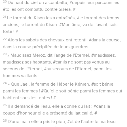
20
Du haut du ciel on a combattu, #depuis leur parcours les
étoiles ont combattu contre Sisera. #
21
Le torrent du Kison les a entraînés, #le torrent des temps
anciens, le torrent du Kison. #Mon âme, va de l’avant, sois
forte ! #
22
Alors les sabots des chevaux ont retenti, #dans la course,
dans la course précipitée de leurs guerriers.
23
» Maudissez Méroz, dit l'ange de l'Eternel, #maudissez,
maudissez ses habitants, #car ils ne sont pas venus au
secours de l'Eternel, #au secours de l'Eternel, parmi les
hommes vaillants.
24
» Que Jaël, la femme de Héber le Kénien, #soit bénie
parmi les femmes ! #Qu’elle soit bénie parmi les femmes qui
habitent sous les tentes ! #
25
Il a demandé de l'eau, elle a donné du lait ; #dans la
coupe d'honneur elle a présenté du lait caillé. #
26
D'une main elle a pris le pieu, #et de l’autre le marteau