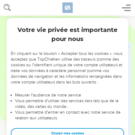
Jabin, le roi de Hatsor, et la famille de Héber le Kénien.
18
Jaël sortit à la rencontre de Sisera et lui dit : « Entre, mon
Segond 21
seigneur, entre chez moi, n’aie pas peur. » Il entra chez elle
dans la tente et elle le cacha sous une couverture.
Votre vie privée est importante
Juges
4
19
Il lui dit : « Donne-moi, je t’en prie, un peu d'eau à boire,
pour nous
car j'ai soif. » Elle ouvrit l'outre du lait, lui donna à boire et le
couvrit.
En cliquant sur le bouton « Accepter tous les cookies », vous
acceptez que TopChrétien utilise des traceurs (comme des
20
Il lui dit encore : « Tiens-toi à l'entrée de la tente et, si l'on
cookies ou l'identifiant unique de votre compte utilisateur) et
vient te demander : ‘Y a-t-il quelqu'un ici ?’tu répondras :
traite vos données à caractère personnel (comme vos
‘Non.’ »
données de navigation et les informations renseignées dans
votre compte utilisateur) dans les buts suivants :
21
Jaël, la femme de Héber, s’empara d’un pieu de la tente,
prit un marteau, s'approcha de lui doucement et lui enfonça
Mesurer l'audience de notre service
le pieu dans la tempe. Il pénétra jusqu’en terre. Sisera se
Vous permettre d'utiliser des services tiers tels que de la
trouvait alors dans un état de sommeil profond, car il était
vidéo, des cartes du monde…
Vous permettre d'entrer en contact avec notre service de
accablé de fatigue, et il mourut.
relation aux utilisateurs.
22
Voici que survint Barak, qui était à la poursuite de Sisera.
Jaël sortit à sa rencontre et lui dit : « Viens, je vais te montrer
Choisir mes cookies