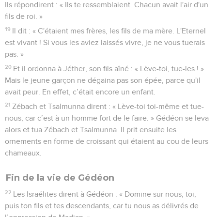
Ils répondirent : « Ils te ressemblaient. Chacun avait l'air d'un
fils de roi. »
19
Il dit : « C'étaient mes frères, les fils de ma mère. L'Eternel
est vivant ! Si vous les aviez laissés vivre, je ne vous tuerais
pas. »
20
Et il ordonna à Jéther, son fils aîné : « Lève-toi, tue-les ! »
Mais le jeune garçon ne dégaina pas son épée, parce qu'il
avait peur. En effet, c’était encore un enfant.
21
Zébach et Tsalmunna dirent : « Lève-toi toi-même et tue-
nous, car c’est à un homme fort de le faire. » Gédéon se leva
alors et tua Zébach et Tsalmunna. Il prit ensuite les
ornements en forme de croissant qui étaient au cou de leurs
chameaux.
Fin de la vie de Gédéon
22
Les Israélites dirent à Gédéon : « Domine sur nous, toi,
puis ton fils et tes descendants, car tu nous as délivrés de