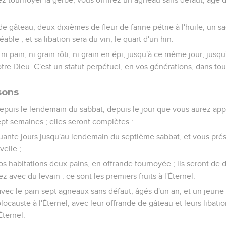
e gâteau, deux dixièmes de fleur de farine pétrie à l'huile, un sac
able ; et sa libation sera du vin, le quart d'un hin.
i pain, ni grain rôti, ni grain en épi, jusqu'à ce même jour, jusq
otre Dieu. C'est un statut perpétuel, en vos générations, dans tou
sons
epuis le lendemain du sabbat, depuis le jour que vous aurez app
ept semaines ; elles seront complètes :
ante jours jusqu'au lendemain du septième sabbat, et vous prés
elle ;
s habitations deux pains, en offrande tournoyée ; ils seront de 
ez avec du levain : ce sont les premiers fruits à l'Éternel.
vec le pain sept agneaux sans défaut, âgés d'un an, et un jeune
olocauste à l'Éternel, avec leur offrande de gâteau et leurs libatio
Éternel.