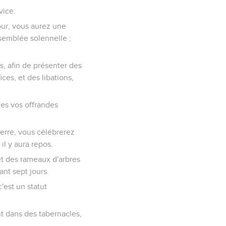
vice.
jour, vous aurez une
ssemblée solennelle ;
s, afin de présenter des
ices, et des libations,
utes vos offrandes
terre, vous célébrerez
 il y aura repos.
et des rameaux d'arbres
ant sept jours.
'est un statut
nt dans des tabernacles,