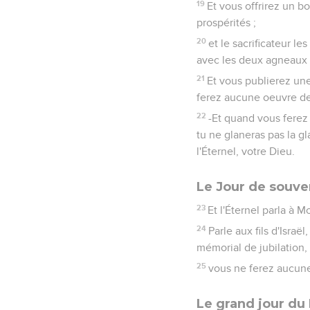
19
Et vous offrirez un b
prospérités ;
20
et le sacrificateur l
avec les deux agneaux : 
21
Et vous publierez un
ferez aucune oeuvre de 
22
-Et quand vous ferez
tu ne glaneras pas la gl
l'Éternel, votre Dieu.
Le Jour de souven
23
Et l'Éternel parla à Mo
24
Parle aux fils d'Israë
mémorial de jubilation,
25
vous ne ferez aucune 
Le grand jour du