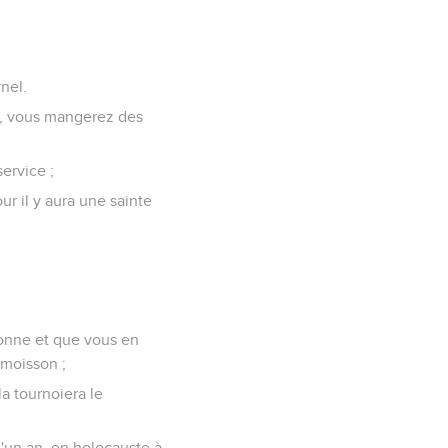
rnel.
urs, vous mangerez des
ervice ;
ur il y aura une sainte
 donne et que vous en
 moisson ;
la tournoiera le
d'un an, en holocauste à