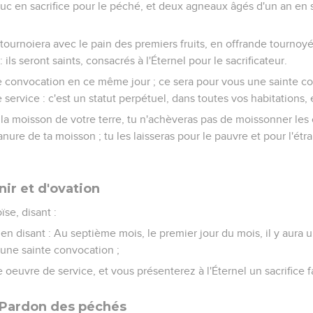
ouc en sacrifice pour le péché, et deux agneaux âgés d'un an en s
es tournoiera avec le pain des premiers fruits, en offrande tournoy
ils seront saints, consacrés à l'Éternel pour le sacrificateur.
e convocation en ce même jour ; ce sera pour vous une sainte co
service : c'est un statut perpétuel, dans toutes vos habitations,
 la moisson de votre terre, tu n'achèveras pas de moissonner les
anure de ta moisson ; tu les laisseras pour le pauvre et pour l'étra
ir et d'ovation
ïse, disant :
l, en disant : Au septième mois, le premier jour du mois, il y aura
 une sainte convocation ;
oeuvre de service, et vous présenterez à l'Éternel un sacrifice fa
 Pardon des péchés