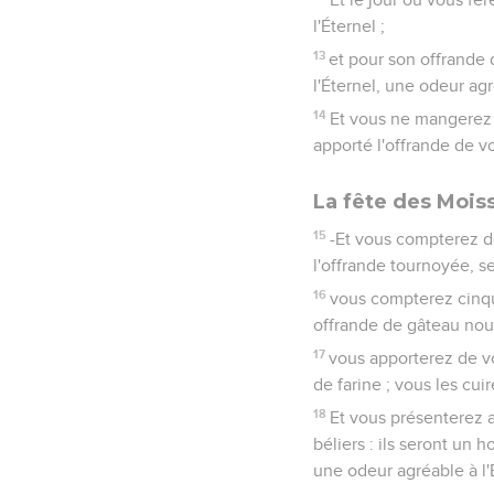
l'Éternel ;
13
et pour son offrande d
l'Éternel, une odeur agré
14
Et vous ne mangerez n
apporté l'offrande de v
La fête des Mois
15
-Et vous compterez d
l'offrande tournoyée, s
16
vous compterez cinqu
offrande de gâteau nouv
17
vous apporterez de vo
de farine ; vous les cuir
18
Et vous présenterez a
béliers : ils seront un h
une odeur agréable à l'