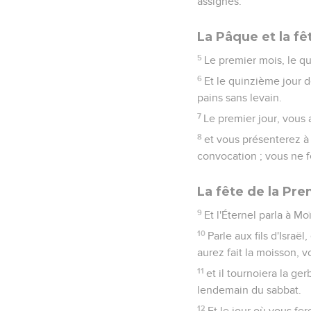
assignés.
La Pâque et la fê
5
Le premier mois, le qu
6
Et le quinzième jour d
pains sans levain.
7
Le premier jour, vous
8
et vous présenterez à l
convocation ; vous ne 
La fête de la Pr
9
Et l'Éternel parla à Moï
10
Parle aux fils d'Isra
aurez fait la moisson, 
11
et il tournoiera la ge
lendemain du sabbat.
12
Et le jour où vous fe