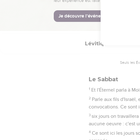
32
Et vous ne profanerez 
l'Éternel qui vous sancti
33
qui vous ai fait sorti
Lévitique
23
Seuls les É
Le Sabbat
1
Et l'Éternel parla à Moï
2
Parle aux fils d'Israël
convocations. Ce sont i
3
six jours on travaille
aucune oeuvre : c'est u
4
Ce sont ici les jours 