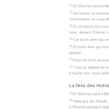
26
Et l'Éternel parla à Mo
27
De même, le dixième j
convocation, et vous aff
28
Et ce même jour vous 
vous, devant l'Éternel, 
29
Car toute âme qui ne
30
Et toute âme qui fer
peuple.
31
Vous ne ferez aucune 
32
C'est un sabbat de re
à l'autre soir, vous cél
La fête des Hutt
33
Et l'Éternel parla à Mo
34
Parle aux fils d'Isra
à l'Éternel pendant sept