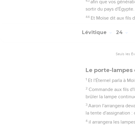
43
afin que vos génératio
sortir du pays d'Égypte. 
44
Et Moïse dit aux fils d
Lévitique
24
Seuls les É
Le porte-lampes 
1
Et l'Éternel parla à Moï
2
Commande aux fils d'Isr
brûler la lampe continu
3
Aaron l'arrangera deva
la tente d'assignation :
4
il arrangera les lampe