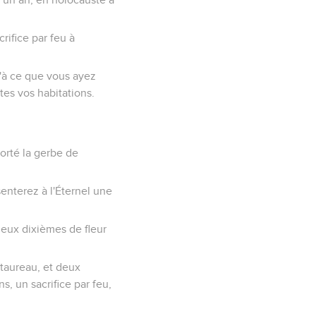
rifice par feu à
u'à ce que vous ayez
tes vos habitations.
orté la gerbe de
enterez à l'Éternel une
deux dixièmes de fleur
 taureau, et deux
ns, un sacrifice par feu,