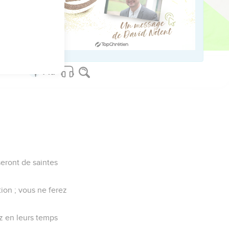
ël : moi, je suis
 seront de saintes
tion ; vous ne ferez
ez en leurs temps