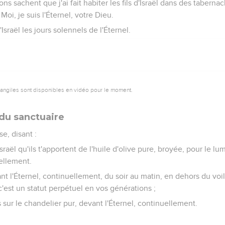
ns sachent que j'ai fait habiter les fils d'Israël dans des tabernacl
Moi, je suis l'Éternel, votre Dieu.
'Israël les jours solennels de l'Éternel.
vangiles sont disponibles en vidéo pour le moment.
du sanctuaire
se, disant :
aël qu'ils t'apportent de l'huile d'olive pure, broyée, pour le lumi
ellement.
nt l'Éternel, continuellement, du soir au matin, en dehors du vo
 c'est un statut perpétuel en vos générations ;
s sur le chandelier pur, devant l'Éternel, continuellement.