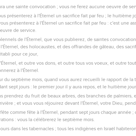
aura une sainte convocation ; vous ne ferez aucune oeuvre de ser
us présenterez à l'Éternel un sacrifice fait par feu ; le huitième 
ous présenterez à l'Éternel un sacrifice fait par feu : c'est une a
euvre de service.
solennels de l'Éternel, que vous publierez, de saintes convocation
à l'Éternel, des holocaustes, et des offrandes de gâteau, des sacrif
tabli pour ce jour,
l'Éternel, et outre vos dons, et outre tous vos voeux, et outre to
nnerez à l'Éternel.
r du septième mois, quand vous aurez recueilli le rapport de la 
ant sept jours : le premier jour il y aura repos, et le huitième jour
us prendrez du fruit de beaux arbres, des branches de palmiers, 
rivière ; et vous vous réjouirez devant l'Éternel, votre Dieu, pend
 fête comme fête à l'Éternel, pendant sept jours chaque année ; c
ations : vous la célébrerez le septième mois.
ours dans les tabernacles ; tous les indigènes en Israël habitero