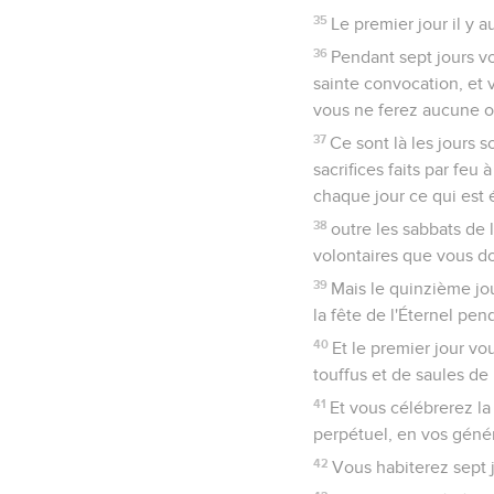
35
Le premier jour il y 
36
Pendant sept jours vo
sainte convocation, et v
vous ne ferez aucune o
37
Ce sont là les jours 
sacrifices faits par feu 
chaque jour ce qui est é
38
outre les sabbats de 
volontaires que vous do
39
Mais le quinzième jou
la fête de l'Éternel pend
40
Et le premier jour vo
touffus et de saules de 
41
Et vous célébrerez la
perpétuel, en vos génér
42
Vous habiterez sept j