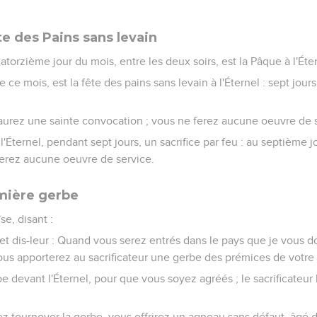
te des Pains sans levain
atorzième jour du mois, entre les deux soirs, est la Pâque à l'Éte
e ce mois, est la fête des pains sans levain à l'Éternel : sept jo
 aurez une sainte convocation ; vous ne ferez aucune oeuvre de s
'Éternel, pendant sept jours, un sacrifice par feu : au septième jo
ferez aucune oeuvre de service.
emière gerbe
se, disant :
ël, et dis-leur : Quand vous serez entrés dans le pays que je vous
vous apporterez au sacrificateur une gerbe des prémices de votre
rbe devant l'Éternel, pour que vous soyez agréés ; le sacrificateur 
rez tournoyer la gerbe, vous offrirez un agneau sans défaut, âgé 