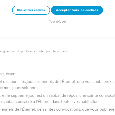
pas mon saint nom, mais je serai sanctifié au milieu des fils d'Isra
Accepter tous les cookies
Choisir mes cookies
fie et
r du pays d'Égypte pour être votre Dieu. Moi, je suis l'Éternel.
Tout refuser
vangiles sont disponibles en vidéo pour le moment.
se, disant :
, et dis-leur : Les jours solennels de l'Éternel, que vous publierez,
ci mes jours solennels :
ra ; et le septième jour est un sabbat de repos, une sainte convoca
n sabbat consacré à l'Éternel dans toutes vos habitations.
solennels de l'Éternel, de saintes convocations, que vous publier