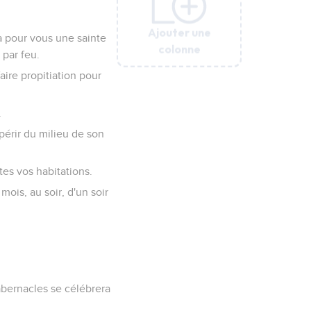
Ajouter une
Ajouter une
Ajouter une
Ajouter une
Ajouter une
ra pour vous une sainte
colonne
colonne
colonne
colonne
colonne
 par feu.
aire propitiation pour
.
périr du milieu de son
tes vos habitations.
ois, au soir, d'un soir
tabernacles se célébrera