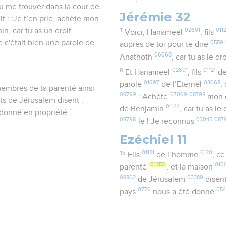
u me trouver dans la cour de
Jérémie 32
it : ‘Je t’en prie, achète mon
n, car tu as un droit
7
02601
0112
Voici, Hanameel
, fils
e c'était bien une parole de
0559
auprès de toi pour te dire
06068
Anathoth
, car tu as le dr
8
02601
01121
Et Hanameel
, fils
de
01697
03068
parole
de l’Eternel
,
 membres de ta parenté ainsi
08799
07069
08798
: Achète
mon 
ts de Jérusalem disent :
01144
de Benjamin
, car tu as le
 donné en propriété.’
08798
03045
087
-le ! Je reconnus
Ezéchiel 11
15
01121
0120
Fils
de l’homme
, ce
01353
010
parenté
, et la maison
08802
03389
de Jérusalem
disen
0776
054
pays
nous a été donné