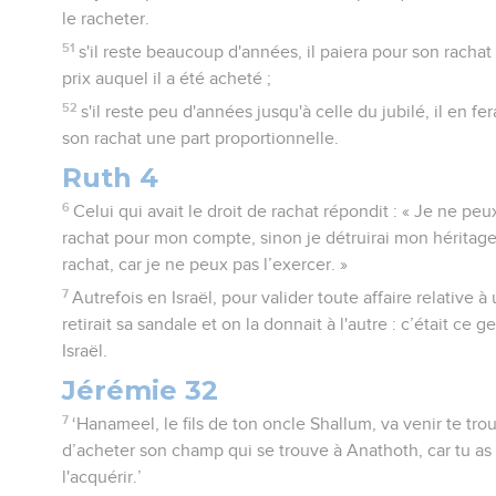
le racheter.
51
s'il reste beaucoup d'années, il paiera pour son racha
prix auquel il a été acheté ;
52
s'il reste peu d'années jusqu'à celle du jubilé, il en fe
son rachat une part proportionnelle.
Ruth 4
6
Celui qui avait le droit de rachat répondit : « Je ne pe
rachat pour mon compte, sinon je détruirai mon héritage
rachat, car je ne peux pas l’exercer. »
7
Autrefois en Israël, pour valider toute affaire relative
retirait sa sandale et on la donnait à l'autre : c’était ce g
Israël.
Jérémie 32
7
‘Hanameel, le fils de ton oncle Shallum, va venir te tr
d’acheter son champ qui se trouve à Anathoth, car tu as 
l'acquérir.’