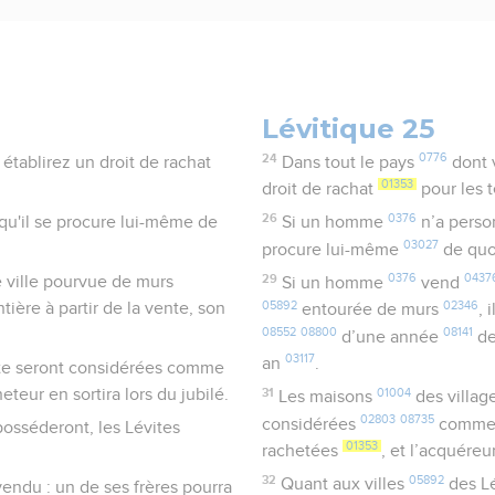
Lévitique 25
24
0776
établirez un droit de rachat
Dans tout le pays
dont 
01353
droit de rachat
pour les 
26
0376
 qu'il se procure lui-même de
Si un homme
n’a person
03027
procure lui-même
de quo
29
0376
0437
 ville pourvue de murs
Si un homme
vend
05892
02346
tière à partir de la vente, son
entourée de murs
, 
08552
08800
08141
d’une année
de
03117
an
.
nte seront considérées comme
eteur en sortira lors du jubilé.
31
01004
Les maisons
des villag
02803
08735
considérées
comme 
posséderont, les Lévites
01353
rachetées
, et l’acquéreu
32
05892
Quant aux villes
des L
a vendu : un de ses frères pourra