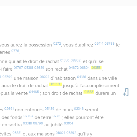
0272
05414
08799
vous aurez la possession
, vous établirez
le
0776
terres
.
01350
08802
ne qui ait le droit de rachat
, et qu’il se
01767
05381
08689
04672
08804
01353
i faire
son rachat
,
6
08799
01004
04186
une maison
d’habitation
dans une ville
01353
il aura le droit de rachat
jusqu’à l’accomplissement
04465
01353
puis la vente
; son droit de rachat
durera un
02691
05439
02346
es
non entourés
de murs
seront
07704
0776
des fonds
de terre
; elles pourront être
03318
08799
03104
r en sortira
au jubilé
.
03881
01004
05892
évites
et aux maisons
qu’ils y