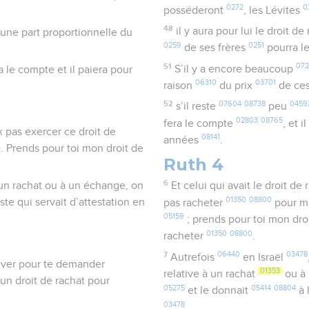
0272
0
posséderont
, les Lévites
48
il y aura pour lui le droit de
t une part proportionnelle du
0259
0251
de ses frères
pourra l
51
072
S’il y a encore beaucoup
ra le compte et il paiera pour
06310
03701
raison
du prix
de ces
52
07604
08738
0459
s’il reste
peu
02803
08765
fera le compte
, et i
ux pas exercer ce droit de
08141
années
.
. Prends pour toi mon droit de
Ruth 4
6
 à un rachat ou à un échange, on
Et celui qui avait le droit de
01350
08800
este qui servait d’attestation en
pas racheter
pour mo
05159
; prends pour toi mon dro
01350
08800
racheter
.
7
06440
03478
Autrefois
en Israël
ouver pour te demander
01353
relative à un rachat
ou à
un droit de rachat pour
05275
05414
08804
et le donnait
à 
03478
.