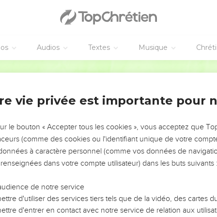
éos
Audios
Textes
Musique
Chrét
re vie privée est importante pour 
NEMENT DE L’ANNÉE !
ÉVITER LES VOTRES ?
sur le bouton « Accepter tous les cookies », vous acceptez que T
traceurs (comme des cookies ou l'identifiant unique de votre compte 
tes, leur impact, leur foi ou leur vision. Mais on voit
s données à caractère personnel (comme vos données de navigatio
fficiles qu'ils ont traversés, alors même que ce sont
 renseignées dans votre compte utilisateur) dans les buts suivants 
audience de notre service
s, et responsables reviennent sur les erreurs
 avancer avec plus de sagesse afin que leurs erreurs
ttre d'utiliser des services tiers tels que de la vidéo, des cartes
un ministère, une équipe, un groupe ou une famille,
ttre d'entrer en contact avec notre service de relation aux utilisat