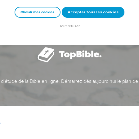
Accepter tous les cookies
Choisir mes cookies
Tout refuser
t d'étude de la Bible en ligne. Démarrez dès aujourd'hui le plan de
c