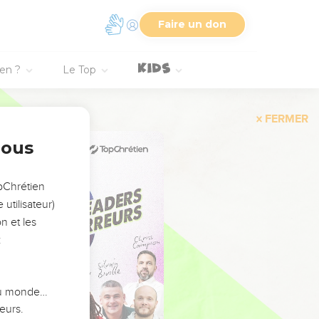
Faire un don
ien ?
Le Top
FERMER
nous
opChrétien
utilisateur)
n et les
:
 du monde…
eurs.