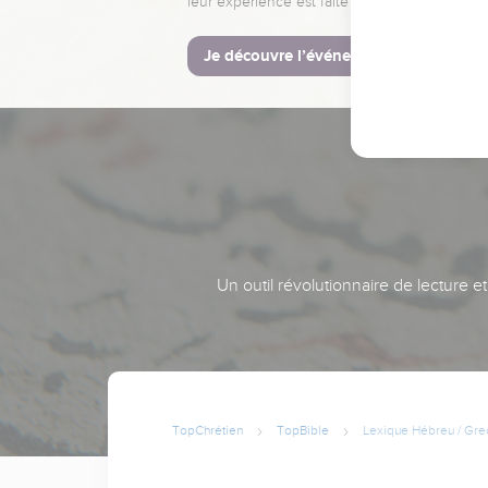
leur expérience est faite pour vous.
Je découvre l’événement
Un outil révolutionnaire de lecture e
TopChrétien
TopBible
Lexique Hébreu / Gre