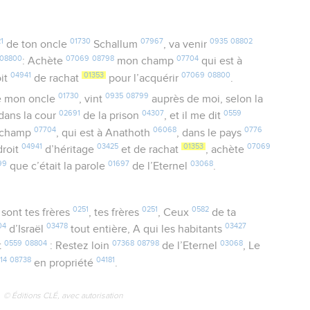
1
01730
07967
0935
08802
de ton oncle
Schallum
, va venir
08800
07069
08798
07704
: Achète
mon champ
qui est à
04941
01353
07069
08800
oit
de rachat
pour l’acquérir
.
01730
0935
08799
 mon oncle
, vint
auprès de moi, selon la
02691
04307
0559
 dans la cour
de la prison
, et il me dit
07704
06068
0776
champ
, qui est à Anathoth
, dans le pays
04941
03425
01353
07069
 droit
d’héritage
et de rachat
, achète
99
01697
03068
que c’était la parole
de l’Eternel
.
0251
0251
0582
 sont tes frères
, tes frères
, Ceux
de ta
04
03478
03427
d’Israël
tout entière, A qui les habitants
0559
08804
07368
08798
03068
t
: Restez loin
de l’Eternel
, Le
14
08738
04181
en propriété
.
© Éditions CLÉ, avec autorisation