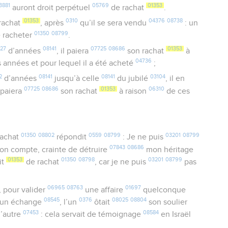
3881
05769
01353
auront droit perpétuel
de rachat
.
01353
0310
04376
08738
 rachat
, après
qu’il se sera vendu
: un
01350
08799
e racheter
.
27
08141
07725
08686
01353
d’années
, il paiera
son rachat
à
04736
 années et pour lequel il a été acheté
;
2
08141
08141
03104
d’années
jusqu’à celle
du jubilé
, il en
07725
08686
01353
06310
l paiera
son rachat
à raison
de ces
01350
08802
0559
08799
03201
08799
 rachat
répondit
: Je ne puis
07843
08686
n compte, crainte de détruire
mon héritage
01353
01350
08798
03201
08799
it
de rachat
, car je ne puis
pas
06965
08763
01697
, pour valider
une affaire
quelconque
08545
0376
08025
08804
 un échange
, l’un
ôtait
son soulier
07453
08584
l’autre
: cela servait de témoignage
en Israël