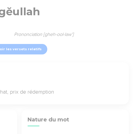
gĕullah
Prononciation [gheh-ool-law']
oir les versets relatifs
chat, prix de rédemption
Nature du mot