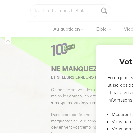
Au quotidien
Bible
Vid
Vot
NE MANQUEZ PAS L’ÉVÉ
ET SI LEURS ERREURS POUVAIENT VOUS 
En cliquant 
utilise des 
On admire souvent les leaders pour leurs réussi
et traite vo
moins les doutes, les erreurs et les saisons di
informations
elles qui les ont façonnés.
Mesurer l'
Dans cette conférence, leaders, entrepreneur
marquantes de leur parcours et les clés pour
Vous perme
deviennent vos tremplins. Que vous guidiez 
Vous perme