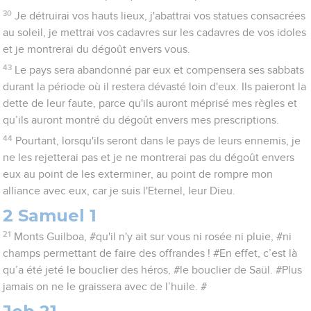
30
Je détruirai vos hauts lieux, j'abattrai vos statues consacrées
au soleil, je mettrai vos cadavres sur les cadavres de vos idoles
et je montrerai du dégoût envers vous.
43
Le pays sera abandonné par eux et compensera ses sabbats
durant la période où il restera dévasté loin d'eux. Ils paieront la
dette de leur faute, parce qu'ils auront méprisé mes règles et
qu’ils auront montré du dégoût envers mes prescriptions.
44
Pourtant, lorsqu'ils seront dans le pays de leurs ennemis, je
ne les rejetterai pas et je ne montrerai pas du dégoût envers
eux au point de les exterminer, au point de rompre mon
alliance avec eux, car je suis l'Eternel, leur Dieu.
2 Samuel 1
21
Monts Guilboa, #qu'il n'y ait sur vous ni rosée ni pluie, #ni
champs permettant de faire des offrandes ! #En effet, c’est là
qu’a été jeté le bouclier des héros, #le bouclier de Saül. #Plus
jamais on ne le graissera avec de l’huile. #