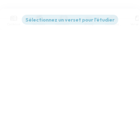
Contenus
Versions
Commentaires
Strong
Dictionnaire
Paramètres de lecture
Afficher les numéros de versets
Mode dyslexique
Désactivé
Simple
Coul
eur
Police d'écriture
Serif
Sans-serif
Taille de texte