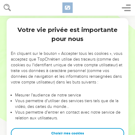
Votre vie privée est importante
pour nous
NE MANQUEZ PAS L’ÉVÉNEMENT
En cliquant sur le bouton « Accepter tous les cookies », vous
DE L’ANNÉE !
acceptez que TopChrétien utilise des traceurs (comme des
cookies ou l'identifiant unique de votre compte utilisateur) et
ET SI LEURS ERREURS POUVAIENT VOUS ÉVITER LES
traite vos données à caractère personnel (comme vos
VOTRES ?
données de navigation et les informations renseignées dans
votre compte utilisateur) dans les buts suivants :
On admire souvent les leaders pour leurs réussites, leur impact,
leur foi ou leur vision. Mais on voit moins les doutes, les erreurs
Mesurer l'audience de notre service
Vous permettre d'utiliser des services tiers tels que de la
et les saisons difficiles qu'ils ont traversés, alors même que ce
vidéo, des cartes du monde…
sont elles qui les ont façonnés.
Vous permettre d'entrer en contact avec notre service de
relation aux utilisateurs.
Dans cette conférence, leaders, entrepreneurs, et responsables
reviennent sur les erreurs marquantes de leur parcours et les
clés pour avancer avec plus de sagesse afin que leurs erreurs
Choisir mes cookies