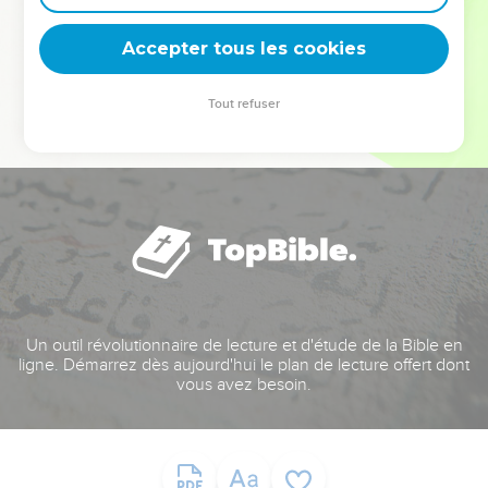
deviennent vos tremplins. Que vous guidiez un ministère, une
équipe, un groupe ou une famille, leur expérience est faite
Accepter tous les cookies
pour vous.
Tout refuser
Je découvre l’événement
Un outil révolutionnaire de lecture et d'étude de la Bible en
ligne. Démarrez dès aujourd'hui le plan de lecture offert dont
vous avez besoin.