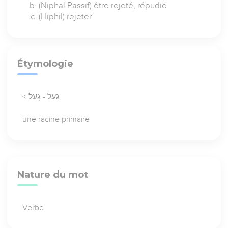
(Niphal Passif) être rejeté, répudié
(Hiphil) rejeter
Étymologie
< געל - גָּעַל
une racine primaire
Nature du mot
Verbe