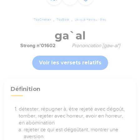
TopChrétien
TopBible
Lexique Hébreu / Grec
ga`al
Strong n°01602
Prononciation [gaw-al']
Voir les versets relatifs
Définition
détester, répugner à, être rejeté avec dégoût,
tomber, rejeter avec horreur, avoir en horreur,
en abomination
rejeter ce qui est dégoûtant, montrer une
aversion