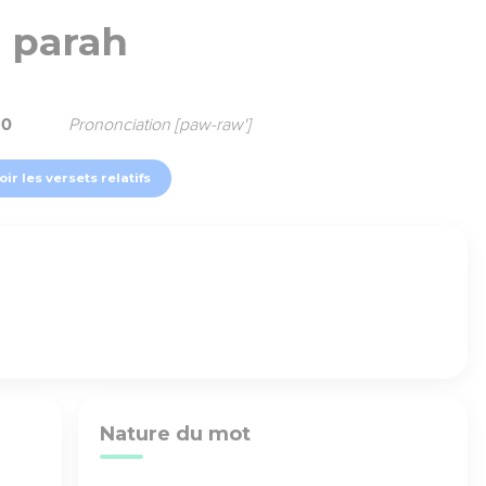
parah
10
Prononciation [paw-raw']
oir les versets relatifs
Nature du mot