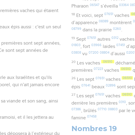
06547
03364
08
Pharaon
s’éveilla
remières vaches qui étaient
18
07651
0
Et voici, sept
vaches
08389
0
d’apparence
montèrent
aux épis aussi : c'est un seul
08799
0260
dans la prairie
.
19
07651
0312
Sept
autres
vache
s premières sont sept années,
01803
03966
07451
, fort
laides
d’a
 Ce sont sept années de
03808
07200
08804
0200
vu
d’aussi
20
06510
Les vaches
décharn
07223
06510
premières
vaches
q
le aux Israélites et qu'ils
26
07651
06510
Les sept
vaches
orel, qui n'ait jamais encore
07641
02896
épis
beaux
sont se
27
07651
06510
Les sept
vaches
sa viande et son sang, ainsi
0310
derrière les premières
, so
07386
07710
08803
, brûlés
par le v
moisi, et il les jettera au
07458
famine
.
Nombres 19
es déposera à l’extérieur du