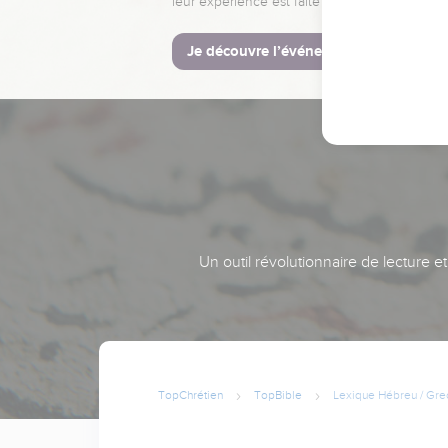
leur expérience est faite pour vous.
Je découvre l’événement
Un outil révolutionnaire de lecture e
TopChrétien
TopBible
Lexique Hébreu / Gre