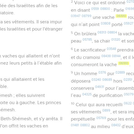
2
027
Voici ce qui est ordonné
e des Israélites afin de les
0559
08800
0169
en disant
: Parle
iatoire.
03947
08799
06510
une vache
ro
a ses vêtements. Il sera impur
03808
05927
qui n’ait point
porté
es Israélites et pour l'étranger
5
08313
08804
On brûlera
la vac
05785
01320
peau
, sa chair
et so
6
03548
Le sacrificateur
prendr
vaches qui allaitent et n'ont
08438
08144
et du cramoisi
, et il
ez leurs petits à l’étable afin
06510
consumeront la vache
.
9
0376
02889
Un homme
pur
recu
 qui allaitaient et les
03240
08689
02351
déposera
hors
able.
04931
conservera
pour l’assem
04325
05079
mesh ; elles suivirent
l’eau
de purification
roite ou à gauche. Les princes
10
0622
Celui qui aura recueilli
Shémesh.
0899
ses vêtements
, et sera i
05769
Beth-Shémesh, et s'y arrêta. Il
perpétuelle
pour les enf
01481
08802
08432
l'on offrit les vaches en
au milieu
d’eux