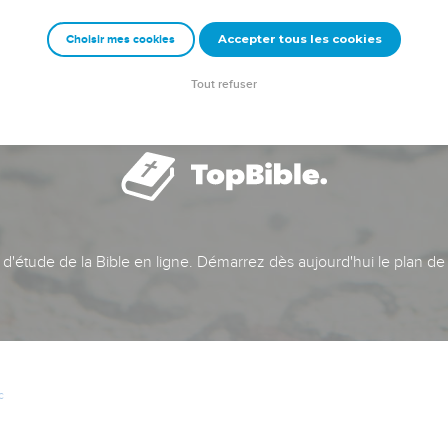
Accepter tous les cookies
Choisir mes cookies
Tout refuser
t d'étude de la Bible en ligne. Démarrez dès aujourd'hui le plan de
c