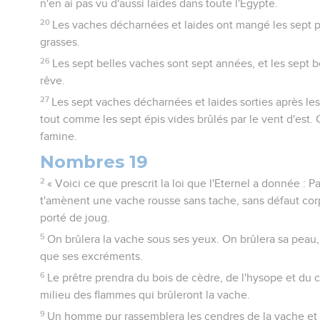
n'en ai pas vu d'aussi laides dans toute l'Egypte.
20
Les vaches décharnées et laides ont mangé les sept p
grasses.
26
Les sept belles vaches sont sept années, et les sept be
rêve.
27
Les sept vaches décharnées et laides sorties après le
tout comme les sept épis vides brûlés par le vent d'est.
famine.
Nombres 19
2
« Voici ce que prescrit la loi que l'Eternel a donnée : Par
t'amènent une vache rousse sans tache, sans défaut corp
porté de joug.
5
On brûlera la vache sous ses yeux. On brûlera sa peau, 
que ses excréments.
6
Le prêtre prendra du bois de cèdre, de l'hysope et du cra
milieu des flammes qui brûleront la vache.
9
Un homme pur rassemblera les cendres de la vache et l