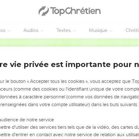
éos
Audios
Textes
Musique
Chrét
re vie privée est importante pour 
NEMENT DE L’ANNÉE !
ÉVITER LES VOTRES ?
sur le bouton « Accepter tous les cookies », vous acceptez que T
traceurs (comme des cookies ou l'identifiant unique de votre compte 
tes, leur impact, leur foi ou leur vision. Mais on voit
s données à caractère personnel (comme vos données de navigatio
fficiles qu'ils ont traversés, alors même que ce sont
 renseignées dans votre compte utilisateur) dans les buts suivants 
audience de notre service
s, et responsables reviennent sur les erreurs
 avancer avec plus de sagesse afin que leurs erreurs
ttre d'utiliser des services tiers tels que de la vidéo, des cartes
un ministère, une équipe, un groupe ou une famille,
ttre d'entrer en contact avec notre service de relation aux utilisat