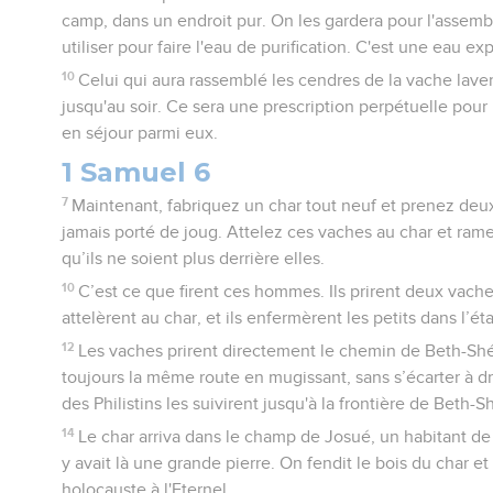
camp, dans un endroit pur. On les gardera pour l'assemblé
utiliser pour faire l'eau de purification. C'est une eau exp
10
Celui qui aura rassemblé les cendres de la vache laver
jusqu'au soir. Ce sera une prescription perpétuelle pour l
en séjour parmi eux.
1 Samuel 6
7
Maintenant, fabriquez un char tout neuf et prenez deux 
jamais porté de joug. Attelez ces vaches au char et ramen
qu’ils ne soient plus derrière elles.
10
C’est ce que firent ces hommes. Ils prirent deux vaches
attelèrent au char, et ils enfermèrent les petits dans l’ét
12
Les vaches prirent directement le chemin de Beth-Shé
toujours la même route en mugissant, sans s’écarter à d
des Philistins les suivirent jusqu'à la frontière de Beth-
14
Le char arriva dans le champ de Josué, un habitant de 
y avait là une grande pierre. On fendit le bois du char et 
holocauste à l'Eternel.