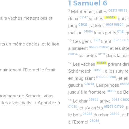
1 Samuel 6
7
06213
08798
Maintenant, faites
eurs vaches mettent bas et
08147
06510
deux
vaches
qui al
05923
0631
08804
joug
; attelez
le
01004
01121
maison
leurs petits
qu
10
0582
06213
087
Ces gens
firent
its un même enclos, et le lion
05763
08802
allaitaient
et les att
08804
01121
les petits
dans la ma
12
06510
Les vaches
prirent di
intenant l'Eternel le ferait
01053
Schémesch
; elles suivir
01600
08800
en mugissant
, et e
08040
0563
gauche
. Les princes
01366
jusqu’à la frontière
de Be
 montagne de Samarie, vous
14
05699
0935
0880
Le char
arriva
ites à vos maris : « Apportez à
01030
05975
08799
, et s’y arrêta
. 
06086
05699
le bois
du char
, et 
03068
à l’Eternel
.