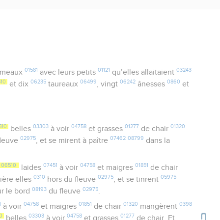
01581
01121
03243
ameaux
avec leurs petits
qu’elles allaitaient
510
06235
06499
06242
0860
et dix
taureaux
, vingt
ânesses
et
510
03303
04758
01277
01320
belles
à voir
et grasses
de chair
02975
07462
08799
fleuve
, et se mirent à paître
dans la
06510
07451
04758
01851
laides
à voir
et maigres
de chair
0310
02975
05975
ière elles
hors du fleuve
, et se tinrent
08193
02975
r le bord
du fleuve
.
1
04758
01851
01320
0398
à voir
et maigres
de chair
mangèrent
0
03303
04758
01277
belles
à voir
et grasses
de chair. Et