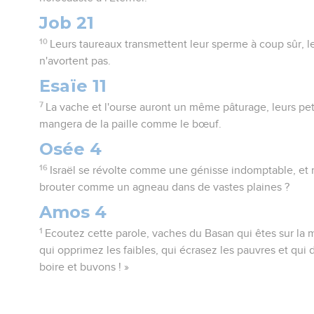
Job 21
10
Leurs taureaux transmettent leur sperme à coup sûr, l
n'avortent pas.
Esaïe 11
7
La vache et l'ourse auront un même pâturage, leurs pet
mangera de la paille comme le bœuf.
Osée 4
16
Israël se révolte comme une génisse indomptable, et ma
brouter comme un agneau dans de vastes plaines ?
Amos 4
1
Ecoutez cette parole, vaches du Basan qui êtes sur la
qui opprimez les faibles, qui écrasez les pauvres et qui d
boire et buvons ! »