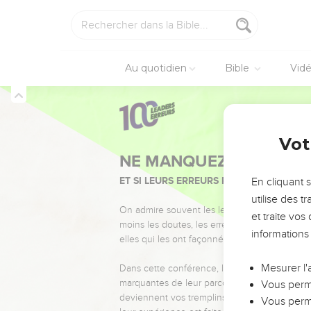
Au quotidien
Bible
Vid
Vot
NE MANQUEZ PAS L’ÉVÉ
ET SI LEURS ERREURS POUVAIENT VOUS 
En cliquant 
utilise des 
On admire souvent les leaders pour leurs réussi
et traite vo
moins les doutes, les erreurs et les saisons di
informations
elles qui les ont façonnés.
Mesurer l'
Dans cette conférence, leaders, entrepreneur
marquantes de leur parcours et les clés pour
Vous perme
deviennent vos tremplins. Que vous guidiez 
Vous perme