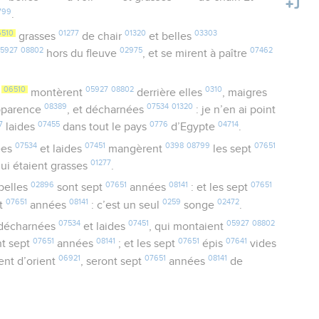
799
.
6510
01277
01320
03303
grasses
de chair
et belles
5927
08802
02975
07462
hors du fleuve
, et se mirent à paître
06510
05927
08802
0310
s
montèrent
derrière elles
, maigres
08389
07534
01320
pparence
, et décharnées
: je n’en ai point
7
07455
0776
04714
laides
dans tout le pays
d’Egypte
.
07534
07451
0398
08799
07651
ées
et laides
mangèrent
les sept
01277
ui étaient grasses
.
02896
07651
08141
07651
belles
sont sept
années
: et les sept
07651
08141
0259
02472
pt
années
: c’est un seul
songe
.
07534
07451
05927
08802
décharnées
et laides
, qui montaient
07651
08141
07651
07641
nt sept
années
; et les sept
épis
vides
06921
07651
08141
ent d’orient
, seront sept
années
de