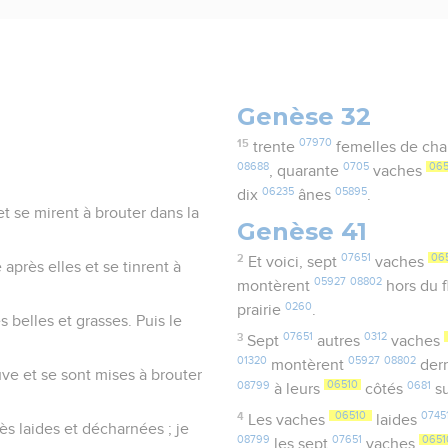
Genèse 32
15
07970
trente
femelles de ch
08688
0705
06
, quarante
vaches
06235
05895
dix
ânes
.
et se mirent à brouter dans la
Genèse 41
2
07651
06
Et voici, sept
vaches
 après elles et se tinrent à
05927
08802
montèrent
hors du 
0260
prairie
.
 belles et grasses. Puis le
3
07651
0312
Sept
autres
vaches
01320
05927
08802
montèrent
derr
uve et se sont mises à brouter
08799
06510
0681
à leurs
côtés
su
4
06510
0745
Les vaches
laides
rès laides et décharnées ; je
08799
07651
0651
les sept
vaches