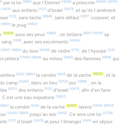
08
08451
03068
06680
08765
par la loi
que l’Eternel
a prescrite
,
6
08761
01121
03478
aux enfants
d’Israël
, et qu’ils t’amènent
0122
08549
03971
usse
, sans tache
, sans défaut
corporel, et
08804
05923
le joug
.
06510
05869
08313
08799
he
sous ses yeux
; on brûlera
sa
01818
06569
n sang
, avec ses excréments
.
03947
08804
06086
0730
0231
a
du bois
de cèdre
, de l’hysope
07993
08689
08432
08316
 les jettera
au milieu
des flammes
qui
0622
08804
0665
06510
eillera
la cendre
de la vache
, et la
04264
04725
02889
du camp
, dans un lieu
pur
; on la
05712
01121
03478
blée
des enfants
d’Israël
, afin d’en faire
02403
. C’est une eau expiatoire
.
08802
0665
06510
03526
08765
la cendre
de la vache
lavera
02930
08804
06153
02708
mpur
jusqu’au soir
. Ce sera une loi
01121
03478
01616
ants
d’Israël
et pour l’étranger
en séjour
.