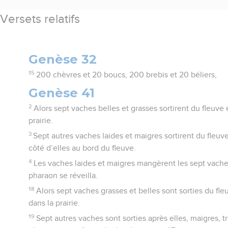
Versets relatifs
Genèse 32
15
200 chèvres et 20 boucs, 200 brebis et 20 béliers,
Genèse 41
2
Alors sept vaches belles et grasses sortirent du fleuve 
prairie.
3
Sept autres vaches laides et maigres sortirent du fleuve
côté d’elles au bord du fleuve.
4
Les vaches laides et maigres mangèrent les sept vaches
pharaon se réveilla.
18
Alors sept vaches grasses et belles sont sorties du fle
dans la prairie.
19
Sept autres vaches sont sorties après elles, maigres, t