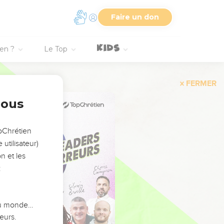
Faire un don
ien ?
Le Top
FERMER
nous
opChrétien
utilisateur)
n et les
:
 du monde…
eurs.