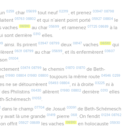
0259
05699
02319
03947
08798
un
char
tout neuf
, et prenez
05763
08802
05927
08804
laitent
et qui n’aient point porté
le
06510
05699
07725
08689
s vaches
au char
, et ramenez
à la
0310
i sont derrière
elles.
99
03947
08799
08147
06510
ainsi. Ils prirent
deux
vaches
qui
0631
08799
05699
03607
elèrent
au char
, et ils enfermèrent
01004
ison
.
03474
08799
01870
01870
rectement
le chemin
de Beth-
01980
08804
01980
08800
04546
0259
ent
toujours la même route
05493
08804
03225
lles ne se détournèrent
, ni à droite
ni à
3
06430
01980
08802
0310
des Philistins
allèrent
derrière
elles
01053
th-Schémesch
.
2
07704
03091
dans le champ
de Josué
de Beth-Schémesch
01419
068
01234
08762
Il y avait là une grande
pierre
. On fendit
05927
08689
06510
05930
l’on offrit
les vaches
en holocauste