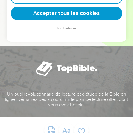
deviennent vos tremplins. Que vous guidiez un ministère, une
équipe, un groupe ou une famille, leur expérience est faite
Accepter tous les cookies
pour vous.
Tout refuser
Je découvre l’événement
Un outil révolutionnaire de lecture et d'étude de la Bible en
ligne. Démarrez dès aujourd'hui le plan de lecture offert dont
vous avez besoin.