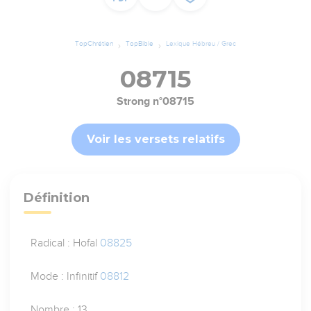
TopChrétien
TopBible
Lexique Hébreu / Grec
08715
Strong n°08715
Voir les versets relatifs
Définition
Radical : Hofal
08825
Mode : Infinitif
08812
Nombre : 13