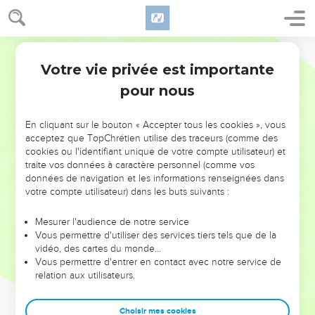
Votre vie privée est importante
pour nous
NE MANQUEZ PAS L’ÉVÉNEMENT
En cliquant sur le bouton « Accepter tous les cookies », vous
DE L’ANNÉE !
acceptez que TopChrétien utilise des traceurs (comme des
cookies ou l'identifiant unique de votre compte utilisateur) et
ET SI LEURS ERREURS POUVAIENT VOUS ÉVITER LES
traite vos données à caractère personnel (comme vos
VOTRES ?
données de navigation et les informations renseignées dans
votre compte utilisateur) dans les buts suivants :
On admire souvent les leaders pour leurs réussites, leur impact,
leur foi ou leur vision. Mais on voit moins les doutes, les erreurs
Mesurer l'audience de notre service
Vous permettre d'utiliser des services tiers tels que de la
et les saisons difficiles qu'ils ont traversés, alors même que ce
vidéo, des cartes du monde…
sont elles qui les ont façonnés.
Vous permettre d'entrer en contact avec notre service de
relation aux utilisateurs.
Dans cette conférence, leaders, entrepreneurs, et responsables
reviennent sur les erreurs marquantes de leur parcours et les
clés pour avancer avec plus de sagesse afin que leurs erreurs
Choisir mes cookies