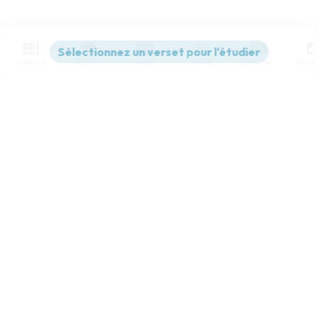
Contenus
Versions
Commentaires
Strong
Dictionnaire
Paramètres de lecture
Afficher les numéros de versets
Mode dyslexique
Désactivé
Simple
Coul
eur
Police d'écriture
Serif
Sans-serif