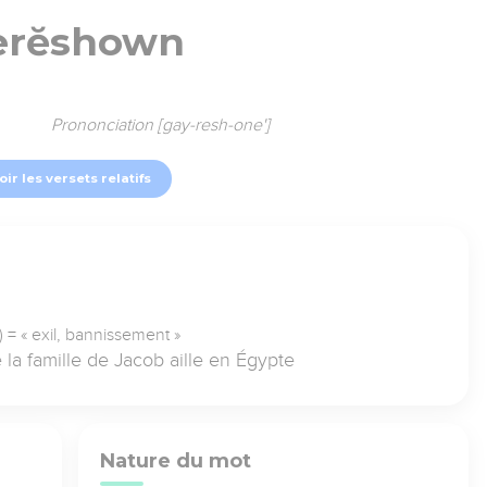
erĕshown
Prononciation [gay-resh-one']
oir les versets relatifs
= « exil, bannissement »
la famille de Jacob aille en Égypte
Nature du mot