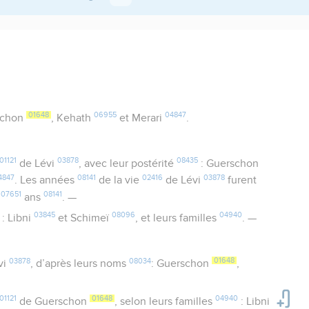
01648
06955
04847
schon
, Kehath
et Merari
.
01121
03878
08435
de Lévi
, avec leur postérité
: Guerschon
4847
08141
02416
03878
. Les années
de la vie
de Lévi
furent
07651
08141
t
ans
. —
03845
08096
04940
: Libni
et Schimeï
, et leurs familles
. —
03878
08034
01648
vi
, d’après leurs noms
: Guerschon
,
01121
01648
04940
de Guerschon
, selon leurs familles
: Libni