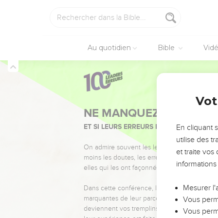
Au quotidien
Bible
Vid
Vot
NE MANQUEZ PAS L’ÉVÉ
ET SI LEURS ERREURS POUVAIENT VOUS 
En cliquant 
utilise des 
On admire souvent les leaders pour leurs réussi
et traite vo
moins les doutes, les erreurs et les saisons di
informations
elles qui les ont façonnés.
Mesurer l'
Dans cette conférence, leaders, entrepreneur
marquantes de leur parcours et les clés pour
Vous perme
deviennent vos tremplins. Que vous guidiez 
Vous perme