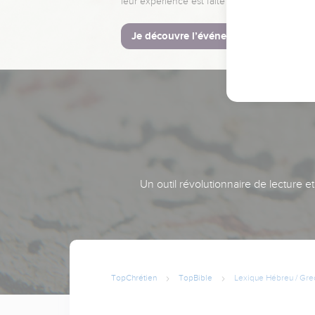
leur expérience est faite pour vous.
Je découvre l’événement
Un outil révolutionnaire de lecture e
TopChrétien
TopBible
Lexique Hébreu / Gre