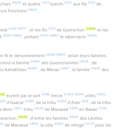
05699
0702
01241
01121
chars
et quatre
bœufs
aux fils
de
05656
eurs fonctions
;
03381
08717
01121
01648
onté
; et les fils
de Guerschon
et les
05265
08804
05375
08802
04908
nt
, portant
le tabernacle
.
06485
08803
n fit le dénombrement
, selon leurs familles
04940
01649
cend la famille
des Guerschonites
; de
06956
04847
04940
es Kehathites
; de Merari
, la famille
des
648
01486
07969
06240
05892
eurent par le sort
treize
villes
4294
03485
04294
0836
d’Issacar
, de la tribu
d’Aser
, de la tribu
02677
04294
04519
01316
la demi
-tribu
de Manassé
en Basan
.
01648
04940
erschon
, d’entre les familles
des Lévites
94
04519
05892
04733
de Manassé
, la ville
de refuge
pour les