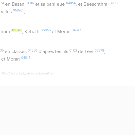
474
01316
04054
01203
en Basan
et sa banlieue
, et Beeschthra
05892
villes
;
01648
06955
04847
schom
, Kehath
et Merari
.
35
04256
01121
03878
en classes
d’après les fils
de Lévi
,
5
04847
et Merari
.
© Éditions CLÉ, avec autorisation