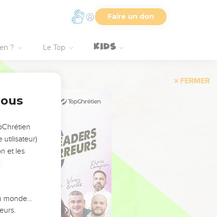
Faire un don
ien ?
Le Top
FERMER
nous
opChrétien
utilisateur)
n et les
:
 du monde…
eurs.