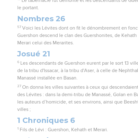
Le tabernacle fut démonté et les descendants de Guer
le portant.
Nombres 26
57
Voici les Lévites dont on fit le dénombrement en fonct
Guershon descend le clan des Guershonites, de Kehath 
Merari celui des Merarites.
Josué 21
6
Les descendants de Guershon eurent par le sort 13 vill
de la tribu d'Issacar, à la tribu d'Aser, à celle de Nephtha
Manassé installée en Basan.
27
On donna les villes suivantes à ceux qui descendaien
des Lévites : dans la demi-tribu de Manassé, Golan en Ba
les auteurs d’homicide, et ses environs, ainsi que Beesht
villes ;
1 Chroniques 6
1
Fils de Lévi : Guershon, Kehath et Merari.