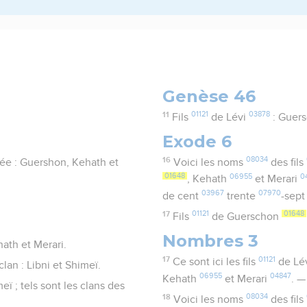
Genèse 46
11
01121
03878
Fils
de Lévi
: Guer
Exode 6
16
08034
gnée : Guershon, Kehath et
Voici les noms
des fils
01648
06955
0
, Kehath
et Merari
03967
07970
de cent
trente
-sep
17
01121
01648
Fils
de Guerschon
Nombres 3
hath et Merari.
17
01121
Ce sont ici les fils
de Lé
lan : Libni et Shimeï.
06955
04847
Kehath
et Merari
. —
ï ; tels sont les clans des
18
08034
Voici les noms
des fils