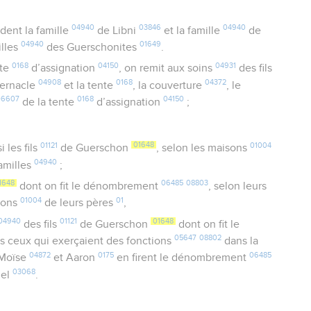
04940
03846
04940
ent la famille
de Libni
et la famille
de
04940
01649
illes
des Guerschonites
.
0168
04150
04931
nte
d’assignation
, on remit aux soins
des fils
04908
0168
04372
bernacle
et la tente
, la couverture
, le
06607
0168
04150
de la tente
d’assignation
;
01121
01648
01004
 les fils
de Guerschon
, selon les maisons
04940
familles
;
1648
06485
08803
dont on fit le dénombrement
, selon leurs
01004
01
sons
de leurs pères
,
04940
01121
01648
des fils
de Guerschon
dont on fit le
05647
08802
us ceux qui exerçaient des fonctions
dans la
04872
0175
06485
 Moïse
et Aaron
en firent le dénombrement
03068
nel
.