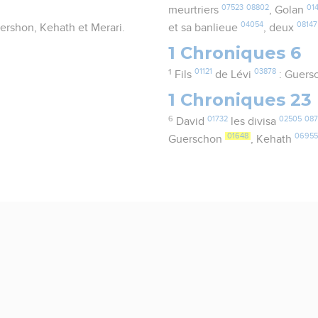
07523
08802
01
meurtriers
, Golan
04054
08147
Guershon, Kehath et Merari.
et sa banlieue
, deux
1 Chroniques 6
1
01121
03878
Fils
de Lévi
: Guer
1 Chroniques 23
6
01732
02505
087
David
les divisa
01648
0695
Guerschon
, Kehath