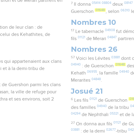
shon et de Merari partirent en
7
05414
08804
08147
Il donna
deux
01648
06310
Guerschon
, selon
l
Nombres 10
ion de leur clan : de
17
04908
Le tabernacle
fut dém
celui des Kehathites, de
01121
04847
fils
de Merari
partire
Nombres 26
57
03881
Voici les Lévites
dont o
es qui appartenaient aux clans
04940
01648
: de Guerschon
des
li et à la demi-tribu de
06955
04940
Kehath
, la famille
d
04848
Merarites
.
t de Guershon parmi les clans
Josué 21
san, la ville de refuge pour
hra et ses environs, soit 2
6
01121
01
Les fils
de Guerschon
04940
0
des familles
de la tribu
04294
05321
de Nephthali
et de 
27
01121
On donna aux fils
de Gu
03881
02677
042
: de la demi
-tribu