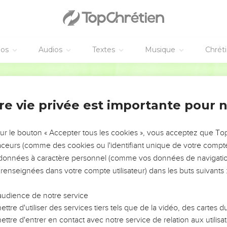
éos
Audios
Textes
Musique
Chrét
re vie privée est importante pour 
NEMENT DE L’ANNÉE !
ÉVITER LES VOTRES ?
sur le bouton « Accepter tous les cookies », vous acceptez que T
traceurs (comme des cookies ou l'identifiant unique de votre compte 
tes, leur impact, leur foi ou leur vision. Mais on voit
s données à caractère personnel (comme vos données de navigatio
fficiles qu'ils ont traversés, alors même que ce sont
 renseignées dans votre compte utilisateur) dans les buts suivants 
audience de notre service
s, et responsables reviennent sur les erreurs
 avancer avec plus de sagesse afin que leurs erreurs
ttre d'utiliser des services tiers tels que de la vidéo, des cartes
un ministère, une équipe, un groupe ou une famille,
ttre d'entrer en contact avec notre service de relation aux utilisat