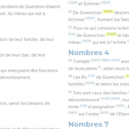
03845
08096
et Schimeï
.
escendants de Guershon étaient
21
01648
De Guerschon
descend
re, du rideau qui est à
08097
Schimeï
, formant les fam
25
Pour ce qui concerne la te
01121
01648
de Guerschon
le ta
on de leur famille, de leur
04539
rideau
qui est à l’entrée
Nombres 4
 de leur clan, de leur
22
05375
08800
07218
Compte
aussi
01
de leurs pères
, selon leurs 
x qui exerçaient des fonctions
38
01121
0
Les fils
de Guerschon
ur dénombrement
04940
familles
et selon les mai
41
Tels sont ceux des familles
06485
08803
dénombrement
, to
hon, selon les besoins de
0168
04150
tente
d’assignation
;
08804
06310
sur l’ordre
de l’Eter
Nombres 7