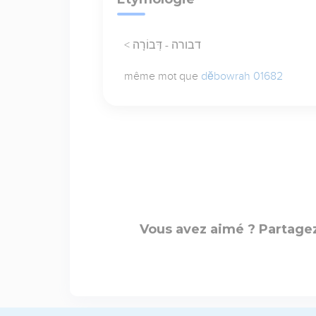
< דבורה - דְּבוֹרָה
même mot que
dĕbowrah 01682
Vous avez aimé ? Partagez