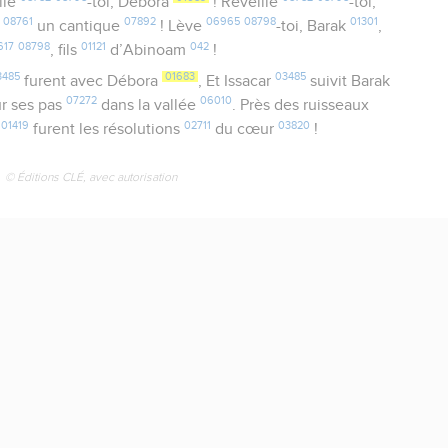
ille
-toi, Débora
! Réveille
-toi,
08761
07892
06965
08798
01301
un cantique
! Lève
-toi, Barak
,
617
08798
01121
042
, fils
d’Abinoam
!
3485
01683
03485
furent avec Débora
, Et Issacar
suivit Barak
07272
06010
r ses pas
dans la vallée
. Près des ruisseaux
01419
02711
03820
s
furent les résolutions
du cœur
!
© Éditions CLÉ, avec autorisation