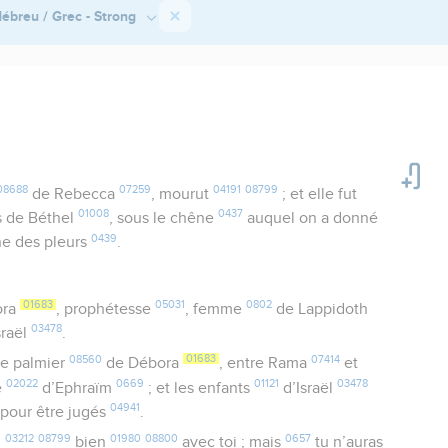
ébreu / Grec - Strong
08688
07259
04191
08799
de Rebecca
, mourut
; et elle fut
01008
0437
 de Béthel
, sous le chêne
auquel on a donné
0439
e des pleurs
.
01683
05031
0802
ora
, prophétesse
, femme
de Lappidoth
03478
sraël
.
08560
01683
07414
le palmier
de Débora
, entre Rama
et
02022
0669
01121
03478
e
d’Ephraïm
; et les enfants
d’Israël
04941
 pour être jugés
.
03212
08799
01980
08800
0657
i
bien
avec toi ; mais
tu n’auras