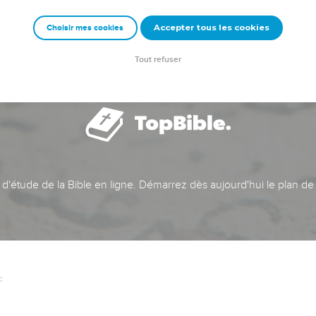
Accepter tous les cookies
Choisir mes cookies
Tout refuser
t d'étude de la Bible en ligne. Démarrez dès aujourd'hui le plan de
c