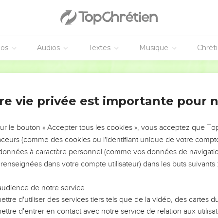
éos
Audios
Textes
Musique
Chrét
re vie privée est importante pour 
NEMENT DE L’ANNÉE !
ÉVITER LES VOTRES ?
sur le bouton « Accepter tous les cookies », vous acceptez que T
traceurs (comme des cookies ou l'identifiant unique de votre compte 
tes, leur impact, leur foi ou leur vision. Mais on voit
s données à caractère personnel (comme vos données de navigatio
fficiles qu'ils ont traversés, alors même que ce sont
 renseignées dans votre compte utilisateur) dans les buts suivants 
audience de notre service
s, et responsables reviennent sur les erreurs
 avancer avec plus de sagesse afin que leurs erreurs
ttre d'utiliser des services tiers tels que de la vidéo, des cartes
un ministère, une équipe, un groupe ou une famille,
ttre d'entrer en contact avec notre service de relation aux utilisat