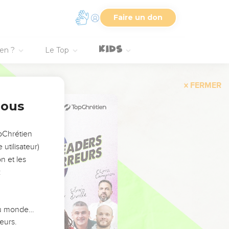
Faire un don
ien ?
Le Top
FERMER
nous
opChrétien
utilisateur)
n et les
:
 du monde…
eurs.