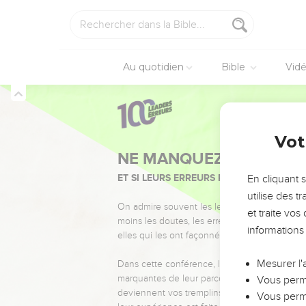
Au quotidien
Bible
Vid
Vot
NE MANQUEZ PAS L’ÉVÉ
ET SI LEURS ERREURS POUVAIENT VOUS 
En cliquant 
utilise des 
On admire souvent les leaders pour leurs réussi
et traite vo
moins les doutes, les erreurs et les saisons di
informations
elles qui les ont façonnés.
Mesurer l'
Dans cette conférence, leaders, entrepreneur
marquantes de leur parcours et les clés pour
Vous perme
deviennent vos tremplins. Que vous guidiez 
Vous perme