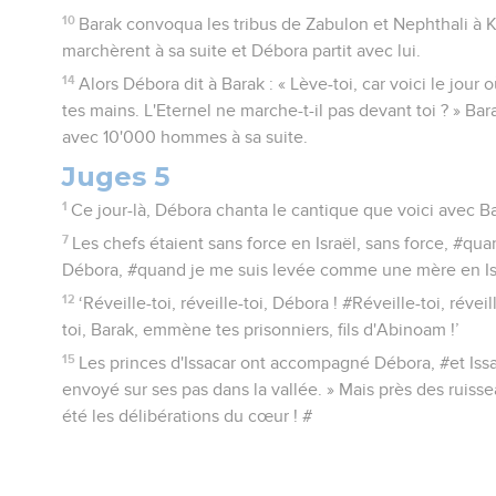
10
Barak convoqua les tribus de Zabulon et Nephthali à
marchèrent à sa suite et Débora partit avec lui.
14
Alors Débora dit à Barak : « Lève-toi, car voici le jour o
tes mains. L'Eternel ne marche-t-il pas devant toi ? » B
avec 10'000 hommes à sa suite.
Juges 5
1
Ce jour-là, Débora chanta le cantique que voici avec Ba
7
Les chefs étaient sans force en Israël, sans force, #qua
Débora, #quand je me suis levée comme une mère en Isr
12
‘Réveille-toi, réveille-toi, Débora ! #Réveille-toi, révei
toi, Barak, emmène tes prisonniers, fils d'Abinoam !’
15
Les princes d'Issacar ont accompagné Débora, #et Issac
envoyé sur ses pas dans la vallée. » Mais près des ruis
été les délibérations du cœur ! #