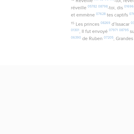
Réveille
-toi, réve
05782
08798
01696
réveille
-toi, dis
07628
07
et emmène
tes captifs
15
08269
0
Les princes
d’Issacar
01301
07971
08795
, Il fut envoyé
su
06390
07205
de Ruben
, Grande