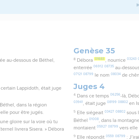
H
Genèse 35
8
01683
03243
rée au-dessous de Béthel,
Débora
, nourrice
06912
08735
enterrée
au-dessous
07121
08799
08034
le nom
de chên
Juges 4
ertain Lappidoth, était juge
4
06256
Dans ce temps
-là, Déb
03941
08199
08802
, était juge
en I
Béthel, dans la région
5
03427
08802
elle pour être jugés.
Elle siégeait
sous 
01008
Béthel
, dans la montagn
cune gloire sur la voie où tu
05927
08799
montaient
vers elle
ernel livrera Sisera. » Débora
9
0559
08799
Elle répondit
: J’ira