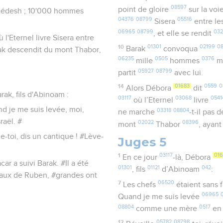
08597
point de gloire
sur la voi
 Kédesh ; 10'000 hommes
04376
08799
05516
Sisera
entre le
06965
08799
032
, et elle se rendit
ù l'Eternel livre Sisera entre
10
01301
02199
0
Barak
convoqua
arak descendit du mont Thabor,
06235
0505
0376
mille
hommes
m
05927
08799
partit
avec lui.
14
01683
0559
0
Alors Débora
dit
rak, fils d'Abinoam :
03117
03068
0541
où l’Eternel
livre
nd je me suis levée, moi,
03318
08804
ne marche
-t-il pas 
aël. #
02022
08396
mont
Thabor
, ayant
lle-toi, dis un cantique ! #Lève-
Juges 5
1
03117
016
En ce jour
-là, Débora
ar a suivi Barak. #Il a été
01301
01121
042
, fils
d’Abinoam
:
seaux de Ruben, #grandes ont
7
06520
Les chefs
étaient sans 
06965
Quand je me suis levée
08804
0517
comme une mère
en 
12
05782
08798