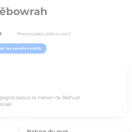
ĕbowrah
3
Prononciation [deb-o-raw']
oir les versets relatifs
pagna depuis la maison de Bethuel
Israël
Nature du mot