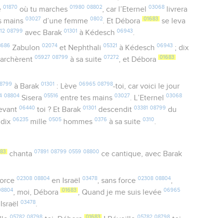
01870
01980
08802
03068
e
où tu marches
, car l’Eternel
livrera
03027
0802
01683
s mains
d’une femme
. Et Débora
se leva
12
08799
01301
06943
avec Barak
à Kédesch
.
8686
02074
05321
06943
Zabulon
et Nephthali
à Kédesch
; dix
05927
08799
07272
01683
archèrent
à sa suite
, et Débora
8799
01301
06965
08798
à Barak
: Lève
-toi, car voici le jour
4
08804
05516
03027
03068
Sisera
entre tes mains
. L’Eternel
06440
01301
03381
08799
devant
toi ? Et Barak
descendit
du
06235
0505
0376
0310
 dix
mille
hommes
à sa suite
.
83
07891
08799
0559
08800
chanta
ce cantique, avec Barak
02308
08804
03478
02308
08804
force
en Israël
, sans force
,
08804
01683
06965
, moi, Débora
, Quand je me suis levée
03478
Israël
.
05782
08798
01683
05782
08798