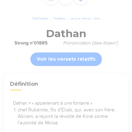
TopChrétien
TopBible
Lexique Hébreu / Grec
Dathan
Strong n°01885
Prononciation [daw-thawn']
Voir les versets relatifs
Définition
Dathan = « appartenant à une fontaine »
chef Rubénite, fils d'Eliab, qui, avec son frère,
Abiram, a rejoint la révolte de Koré contre
l'autorité de Moïse