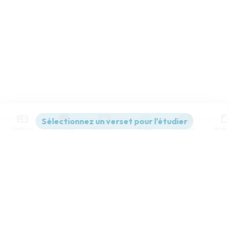
Contenus
Versions
Commentaires
Strong
Dictionnaire
Paramètres de lecture
Afficher les numéros de versets
Mode dyslexique