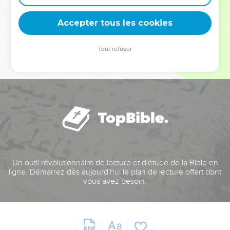
deviennent vos tremplins. Que vous guidiez un ministère, une
équipe, un groupe ou une famille, leur expérience est faite
Accepter tous les cookies
pour vous.
Tout refuser
Je découvre l’événement
Un outil révolutionnaire de lecture et d'étude de la Bible en
ligne. Démarrez dès aujourd'hui le plan de lecture offert dont
vous avez besoin.