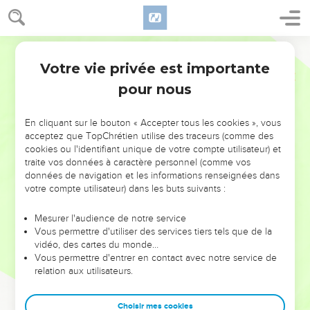
Votre vie privée est importante
pour nous
NE MANQUEZ PAS L’ÉVÉNEMENT
En cliquant sur le bouton « Accepter tous les cookies », vous
DE L’ANNÉE !
acceptez que TopChrétien utilise des traceurs (comme des
cookies ou l'identifiant unique de votre compte utilisateur) et
ET SI LEURS ERREURS POUVAIENT VOUS ÉVITER LES
traite vos données à caractère personnel (comme vos
VOTRES ?
données de navigation et les informations renseignées dans
votre compte utilisateur) dans les buts suivants :
On admire souvent les leaders pour leurs réussites, leur impact,
leur foi ou leur vision. Mais on voit moins les doutes, les erreurs
Mesurer l'audience de notre service
Vous permettre d'utiliser des services tiers tels que de la
et les saisons difficiles qu'ils ont traversés, alors même que ce
vidéo, des cartes du monde…
sont elles qui les ont façonnés.
Vous permettre d'entrer en contact avec notre service de
relation aux utilisateurs.
Dans cette conférence, leaders, entrepreneurs, et responsables
reviennent sur les erreurs marquantes de leur parcours et les
clés pour avancer avec plus de sagesse afin que leurs erreurs
Choisir mes cookies