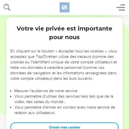
Votre vie privée est importante
pour nous
NE MANQUEZ PAS L’ÉVÉNEMENT
En cliquant sur le bouton « Accepter tous les cookies », vous
DE L’ANNÉE !
acceptez que TopChrétien utilise des traceurs (comme des
cookies ou l'identifiant unique de votre compte utilisateur) et
ET SI LEURS ERREURS POUVAIENT VOUS ÉVITER LES
traite vos données à caractère personnel (comme vos
VOTRES ?
données de navigation et les informations renseignées dans
votre compte utilisateur) dans les buts suivants :
On admire souvent les leaders pour leurs réussites, leur impact,
leur foi ou leur vision. Mais on voit moins les doutes, les erreurs
Mesurer l'audience de notre service
Vous permettre d'utiliser des services tiers tels que de la
et les saisons difficiles qu'ils ont traversés, alors même que ce
vidéo, des cartes du monde…
sont elles qui les ont façonnés.
Vous permettre d'entrer en contact avec notre service de
relation aux utilisateurs.
Dans cette conférence, leaders, entrepreneurs, et responsables
reviennent sur les erreurs marquantes de leur parcours et les
clés pour avancer avec plus de sagesse afin que leurs erreurs
Choisir mes cookies