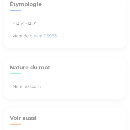
Étymologie
< יקום - יְקוּם
vient de
quwm 06965
Nature du mot
Nom masculin
Voir aussi