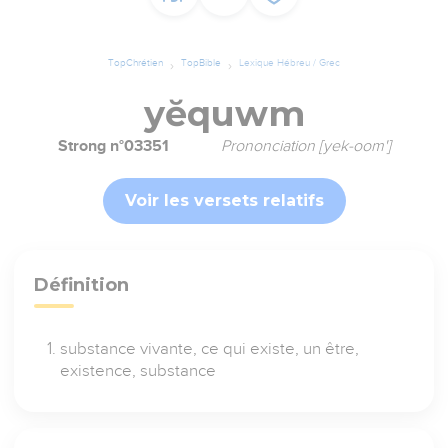
TopChrétien
TopBible
Lexique Hébreu / Grec
yĕquwm
Strong n°03351
Prononciation [yek-oom']
Voir les versets relatifs
Définition
substance vivante, ce qui existe, un être,
existence, substance