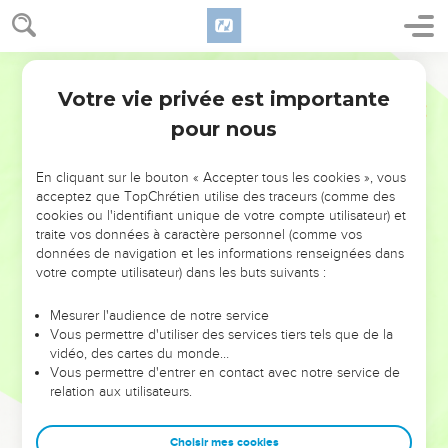
Votre vie privée est importante
pour nous
NE MANQUEZ PAS L’ÉVÉNEMENT
En cliquant sur le bouton « Accepter tous les cookies », vous
DE L’ANNÉE !
acceptez que TopChrétien utilise des traceurs (comme des
cookies ou l'identifiant unique de votre compte utilisateur) et
ET SI LEURS ERREURS POUVAIENT VOUS ÉVITER LES
traite vos données à caractère personnel (comme vos
VOTRES ?
données de navigation et les informations renseignées dans
votre compte utilisateur) dans les buts suivants :
On admire souvent les leaders pour leurs réussites, leur impact,
leur foi ou leur vision. Mais on voit moins les doutes, les erreurs
Mesurer l'audience de notre service
Vous permettre d'utiliser des services tiers tels que de la
et les saisons difficiles qu'ils ont traversés, alors même que ce
vidéo, des cartes du monde…
sont elles qui les ont façonnés.
Vous permettre d'entrer en contact avec notre service de
relation aux utilisateurs.
Dans cette conférence, leaders, entrepreneurs, et responsables
reviennent sur les erreurs marquantes de leur parcours et les
clés pour avancer avec plus de sagesse afin que leurs erreurs
Choisir mes cookies