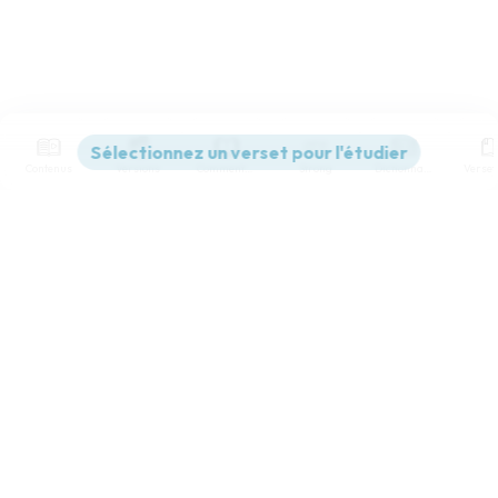
Contenus
Versions
Commentaires
Strong
Dictionnaire
Paramètres de lecture
Afficher les numéros de versets
Mode dyslexique
Désactivé
Simple
Coul
eur
Police d'écriture