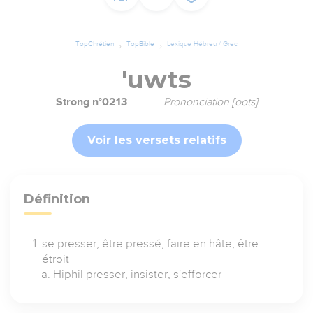
TopChrétien
TopBible
Lexique Hébreu / Grec
'uwts
Strong n°0213
Prononciation [oots]
Voir les versets relatifs
Définition
se presser, être pressé, faire en hâte, être
étroit
Hiphil presser, insister, s'efforcer