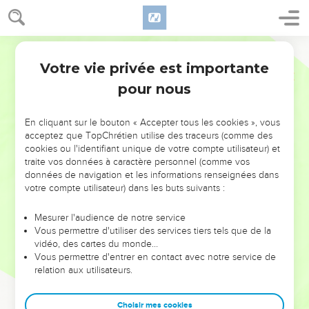
Votre vie privée est importante
pour nous
NE MANQUEZ PAS L’ÉVÉNEMENT
En cliquant sur le bouton « Accepter tous les cookies », vous
DE L’ANNÉE !
acceptez que TopChrétien utilise des traceurs (comme des
cookies ou l'identifiant unique de votre compte utilisateur) et
ET SI LEURS ERREURS POUVAIENT VOUS ÉVITER LES
traite vos données à caractère personnel (comme vos
VOTRES ?
données de navigation et les informations renseignées dans
votre compte utilisateur) dans les buts suivants :
On admire souvent les leaders pour leurs réussites, leur impact,
leur foi ou leur vision. Mais on voit moins les doutes, les erreurs
Mesurer l'audience de notre service
Vous permettre d'utiliser des services tiers tels que de la
et les saisons difficiles qu'ils ont traversés, alors même que ce
vidéo, des cartes du monde…
sont elles qui les ont façonnés.
Vous permettre d'entrer en contact avec notre service de
relation aux utilisateurs.
Dans cette conférence, leaders, entrepreneurs, et responsables
reviennent sur les erreurs marquantes de leur parcours et les
clés pour avancer avec plus de sagesse afin que leurs erreurs
Choisir mes cookies