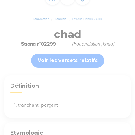
TopChrétien
TopBible
Lexique Hébreu / Grec
chad
Strong n°02299
Prononciation [khad]
Voir les versets relatifs
Définition
tranchant, perçant
Étymologie