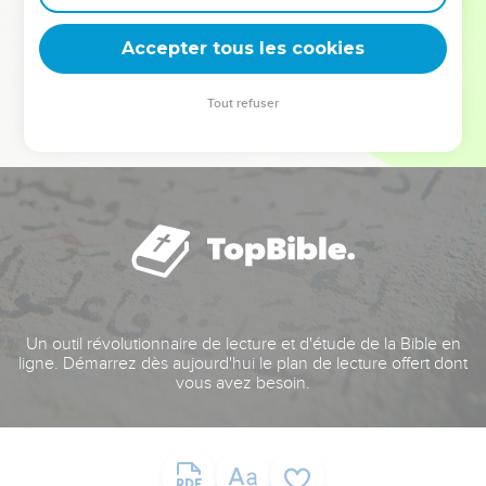
deviennent vos tremplins. Que vous guidiez un ministère, une
équipe, un groupe ou une famille, leur expérience est faite
Accepter tous les cookies
pour vous.
Tout refuser
Je découvre l’événement
Un outil révolutionnaire de lecture et d'étude de la Bible en
ligne. Démarrez dès aujourd'hui le plan de lecture offert dont
vous avez besoin.