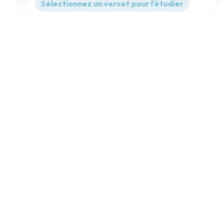
Contenus
Versions
Commentaires
Strong
Dictionnaire
Paramètres de lecture
Afficher les numéros de versets
Mode dyslexique
Désactivé
Simple
Coul
eur
Police d'écriture
Serif
Sans-serif
Taille de texte
Grand
Moyen
Petit