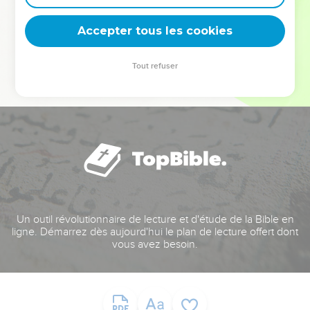
deviennent vos tremplins. Que vous guidiez un ministère, une
équipe, un groupe ou une famille, leur expérience est faite
Accepter tous les cookies
pour vous.
Tout refuser
Je découvre l’événement
Un outil révolutionnaire de lecture et d'étude de la Bible en
ligne. Démarrez dès aujourd'hui le plan de lecture offert dont
vous avez besoin.