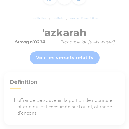
TopChrétien
TopBible
Lexique Hébreu / Grec
'azkarah
Strong n°0234
Prononciation [az-kaw-raw']
Voir les versets relatifs
Définition
offrande de souvenir, la portion de nourriture
offerte qui est consumée sur l'autel, offrande
d'encens