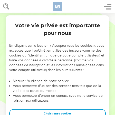
Votre vie privée est importante
pour nous
NE MANQUEZ PAS L’ÉVÉNEMENT
En cliquant sur le bouton « Accepter tous les cookies », vous
DE L’ANNÉE !
acceptez que TopChrétien utilise des traceurs (comme des
cookies ou l'identifiant unique de votre compte utilisateur) et
ET SI LEURS ERREURS POUVAIENT VOUS ÉVITER LES
traite vos données à caractère personnel (comme vos
VOTRES ?
données de navigation et les informations renseignées dans
votre compte utilisateur) dans les buts suivants :
On admire souvent les leaders pour leurs réussites, leur impact,
leur foi ou leur vision. Mais on voit moins les doutes, les erreurs
Mesurer l'audience de notre service
Vous permettre d'utiliser des services tiers tels que de la
et les saisons difficiles qu'ils ont traversés, alors même que ce
vidéo, des cartes du monde…
sont elles qui les ont façonnés.
Vous permettre d'entrer en contact avec notre service de
relation aux utilisateurs.
Dans cette conférence, leaders, entrepreneurs, et responsables
reviennent sur les erreurs marquantes de leur parcours et les
clés pour avancer avec plus de sagesse afin que leurs erreurs
Choisir mes cookies