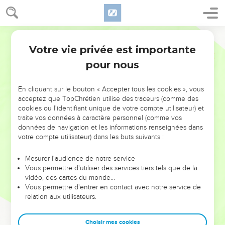
Votre vie privée est importante
pour nous
NE MANQUEZ PAS L’ÉVÉNEMENT
En cliquant sur le bouton « Accepter tous les cookies », vous
DE L’ANNÉE !
acceptez que TopChrétien utilise des traceurs (comme des
cookies ou l'identifiant unique de votre compte utilisateur) et
ET SI LEURS ERREURS POUVAIENT VOUS ÉVITER LES
traite vos données à caractère personnel (comme vos
VOTRES ?
données de navigation et les informations renseignées dans
votre compte utilisateur) dans les buts suivants :
On admire souvent les leaders pour leurs réussites, leur impact,
leur foi ou leur vision. Mais on voit moins les doutes, les erreurs
Mesurer l'audience de notre service
Vous permettre d'utiliser des services tiers tels que de la
et les saisons difficiles qu'ils ont traversés, alors même que ce
vidéo, des cartes du monde…
sont elles qui les ont façonnés.
Vous permettre d'entrer en contact avec notre service de
relation aux utilisateurs.
Dans cette conférence, leaders, entrepreneurs, et responsables
reviennent sur les erreurs marquantes de leur parcours et les
clés pour avancer avec plus de sagesse afin que leurs erreurs
Choisir mes cookies