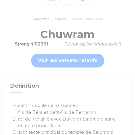
TopChrétien
TopBible
Lexique Hébreu / Grec
Chuwram
Strong n°02361
Prononciation [khoo-rawm']
Voir les versets relatifs
Définition
Huram = « noble de naissance »
fils de Béla et petit-fils de Benjamin
roi de Tyr allié avec David et Salomon; autre
écriture pour 'Hiram'
architecte principal du temple de Salomon;