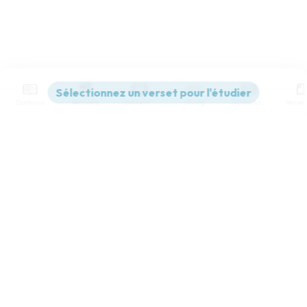
Contenus
Versions
Commentaires
Strong
Dictionnaire
Paramètres de lecture
Afficher les numéros de versets
Mode dyslexique
Désactivé
Simple
Coul
eur
Police d'écriture