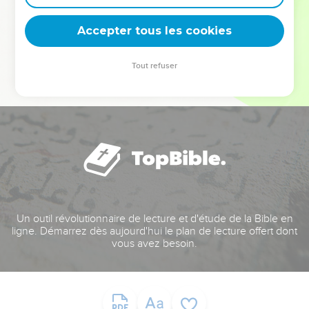
deviennent vos tremplins. Que vous guidiez un ministère, une
équipe, un groupe ou une famille, leur expérience est faite
Accepter tous les cookies
pour vous.
Tout refuser
Je découvre l’événement
Un outil révolutionnaire de lecture et d'étude de la Bible en
ligne. Démarrez dès aujourd'hui le plan de lecture offert dont
vous avez besoin.