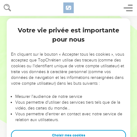
Votre vie privée est importante
pour nous
NE MANQUEZ PAS L’ÉVÉNEMENT
En cliquant sur le bouton « Accepter tous les cookies », vous
DE L’ANNÉE !
acceptez que TopChrétien utilise des traceurs (comme des
cookies ou l'identifiant unique de votre compte utilisateur) et
ET SI LEURS ERREURS POUVAIENT VOUS ÉVITER LES
traite vos données à caractère personnel (comme vos
VOTRES ?
données de navigation et les informations renseignées dans
votre compte utilisateur) dans les buts suivants :
On admire souvent les leaders pour leurs réussites, leur impact,
leur foi ou leur vision. Mais on voit moins les doutes, les erreurs
Mesurer l'audience de notre service
Vous permettre d'utiliser des services tiers tels que de la
et les saisons difficiles qu'ils ont traversés, alors même que ce
vidéo, des cartes du monde…
sont elles qui les ont façonnés.
Vous permettre d'entrer en contact avec notre service de
relation aux utilisateurs.
Dans cette conférence, leaders, entrepreneurs, et responsables
reviennent sur les erreurs marquantes de leur parcours et les
clés pour avancer avec plus de sagesse afin que leurs erreurs
Choisir mes cookies