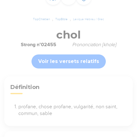
TopChrétien
TopBible
Lexique Hébreu / Grec
chol
Strong n°02455
Prononciation [khole]
Voir les versets relatifs
Définition
profane, chose profane, vulgarité, non saint,
commun, sable