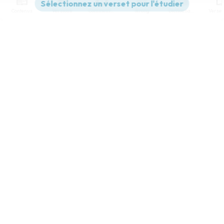
Contenus
Versions
Commentaires
Strong
Dictionnaire
Paramètres de lecture
Afficher les numéros de versets
Mode dyslexique
Désactivé
Simple
Coul
eur
Police d'écriture
Serif
Sans-serif
Taille de texte
Grand
Moyen
Petit