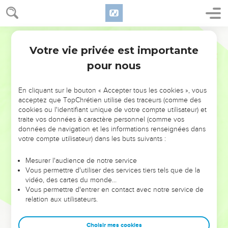
Votre vie privée est importante
pour nous
NE MANQUEZ PAS L’ÉVÉNEMENT
En cliquant sur le bouton « Accepter tous les cookies », vous
DE L’ANNÉE !
acceptez que TopChrétien utilise des traceurs (comme des
cookies ou l'identifiant unique de votre compte utilisateur) et
ET SI LEURS ERREURS POUVAIENT VOUS ÉVITER LES
traite vos données à caractère personnel (comme vos
VOTRES ?
données de navigation et les informations renseignées dans
votre compte utilisateur) dans les buts suivants :
On admire souvent les leaders pour leurs réussites, leur impact,
leur foi ou leur vision. Mais on voit moins les doutes, les erreurs
Mesurer l'audience de notre service
Vous permettre d'utiliser des services tiers tels que de la
et les saisons difficiles qu'ils ont traversés, alors même que ce
vidéo, des cartes du monde…
sont elles qui les ont façonnés.
Vous permettre d'entrer en contact avec notre service de
relation aux utilisateurs.
Dans cette conférence, leaders, entrepreneurs, et responsables
reviennent sur les erreurs marquantes de leur parcours et les
clés pour avancer avec plus de sagesse afin que leurs erreurs
Choisir mes cookies