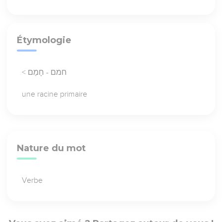
Étymologie
< חמם - חָמַם
une racine primaire
Nature du mot
Verbe