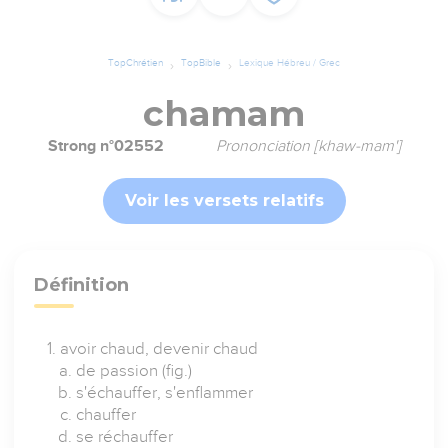
TopChrétien
TopBible
Lexique Hébreu / Grec
chamam
Strong n°02552
Prononciation [khaw-mam']
Voir les versets relatifs
Définition
avoir chaud, devenir chaud
de passion (fig.)
s'échauffer, s'enflammer
chauffer
se réchauffer