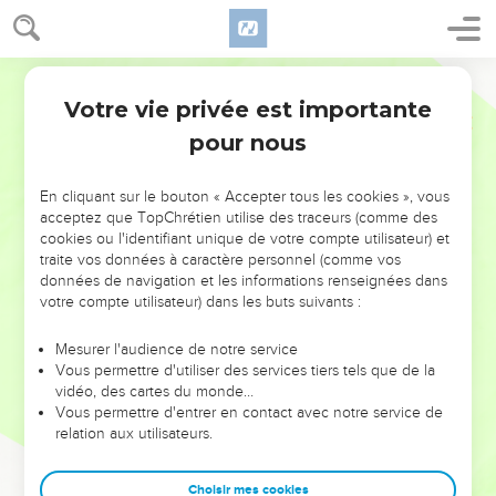
Votre vie privée est importante
pour nous
NE MANQUEZ PAS L’ÉVÉNEMENT
En cliquant sur le bouton « Accepter tous les cookies », vous
DE L’ANNÉE !
acceptez que TopChrétien utilise des traceurs (comme des
cookies ou l'identifiant unique de votre compte utilisateur) et
ET SI LEURS ERREURS POUVAIENT VOUS ÉVITER LES
traite vos données à caractère personnel (comme vos
VOTRES ?
données de navigation et les informations renseignées dans
votre compte utilisateur) dans les buts suivants :
On admire souvent les leaders pour leurs réussites, leur impact,
leur foi ou leur vision. Mais on voit moins les doutes, les erreurs
Mesurer l'audience de notre service
Vous permettre d'utiliser des services tiers tels que de la
et les saisons difficiles qu'ils ont traversés, alors même que ce
vidéo, des cartes du monde…
sont elles qui les ont façonnés.
Vous permettre d'entrer en contact avec notre service de
relation aux utilisateurs.
Dans cette conférence, leaders, entrepreneurs, et responsables
reviennent sur les erreurs marquantes de leur parcours et les
clés pour avancer avec plus de sagesse afin que leurs erreurs
Choisir mes cookies