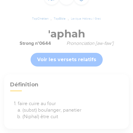
TopChrétien
TopBible
Lexique Hébreu / Grec
'aphah
Strong n°0644
Prononciation [aw-faw']
Voir les versets relatifs
Définition
faire cuire au four
(subst) boulanger, panetier
(Niphal) être cuit