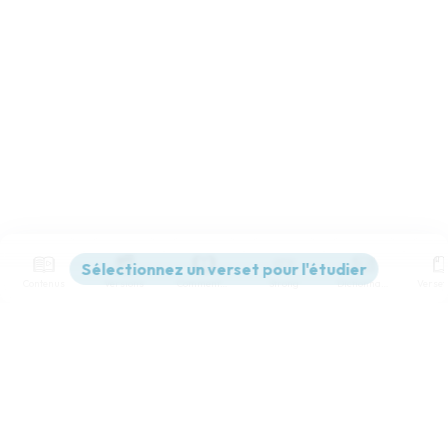
Contenus
Versions
Commentaires
Strong
Dictionnaire
Paramètres de lecture
Afficher les numéros de versets