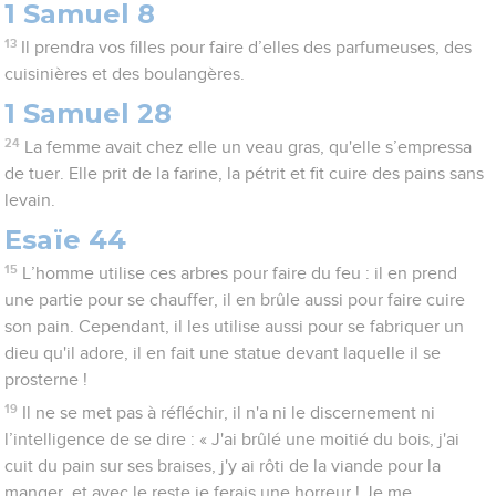
1 Samuel 8
13
Il prendra vos filles pour faire d’elles des parfumeuses, des
cuisinières et des boulangères.
1 Samuel 28
24
La femme avait chez elle un veau gras, qu'elle s’empressa
de tuer. Elle prit de la farine, la pétrit et fit cuire des pains sans
levain.
Esaïe 44
15
L’homme utilise ces arbres pour faire du feu : il en prend
une partie pour se chauffer, il en brûle aussi pour faire cuire
son pain. Cependant, il les utilise aussi pour se fabriquer un
dieu qu'il adore, il en fait une statue devant laquelle il se
prosterne !
19
Il ne se met pas à réfléchir, il n'a ni le discernement ni
l’intelligence de se dire : « J'ai brûlé une moitié du bois, j'ai
cuit du pain sur ses braises, j'y ai rôti de la viande pour la
manger, et avec le reste je ferais une horreur ! Je me