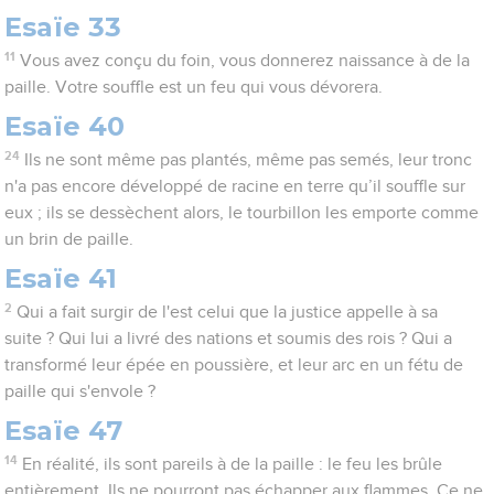
Esaïe 33
11
Vous avez conçu du foin, vous donnerez naissance à de la
paille. Votre souffle est un feu qui vous dévorera.
Esaïe 40
24
Ils ne sont même pas plantés, même pas semés, leur tronc
n'a pas encore développé de racine en terre qu’il souffle sur
eux ; ils se dessèchent alors, le tourbillon les emporte comme
un brin de paille.
Esaïe 41
2
Qui a fait surgir de l'est celui que la justice appelle à sa
suite ? Qui lui a livré des nations et soumis des rois ? Qui a
transformé leur épée en poussière, et leur arc en un fétu de
paille qui s'envole ?
Esaïe 47
14
En réalité, ils sont pareils à de la paille : le feu les brûle
entièrement. Ils ne pourront pas échapper aux flammes. Ce ne