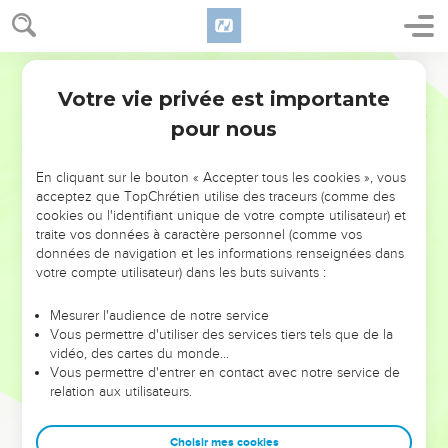
Votre vie privée est importante
pour nous
NE MANQUEZ PAS L’ÉVÉNEMENT
En cliquant sur le bouton « Accepter tous les cookies », vous
DE L’ANNÉE !
acceptez que TopChrétien utilise des traceurs (comme des
cookies ou l'identifiant unique de votre compte utilisateur) et
ET SI LEURS ERREURS POUVAIENT VOUS ÉVITER LES
traite vos données à caractère personnel (comme vos
VOTRES ?
données de navigation et les informations renseignées dans
votre compte utilisateur) dans les buts suivants :
On admire souvent les leaders pour leurs réussites, leur impact,
leur foi ou leur vision. Mais on voit moins les doutes, les erreurs
Mesurer l'audience de notre service
Vous permettre d'utiliser des services tiers tels que de la
et les saisons difficiles qu'ils ont traversés, alors même que ce
vidéo, des cartes du monde…
sont elles qui les ont façonnés.
Vous permettre d'entrer en contact avec notre service de
relation aux utilisateurs.
Dans cette conférence, leaders, entrepreneurs, et responsables
reviennent sur les erreurs marquantes de leur parcours et les
clés pour avancer avec plus de sagesse afin que leurs erreurs
Choisir mes cookies