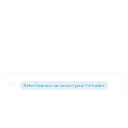
Contenus
Versions
Commentaires
Strong
Dictionnaire
Paramètres de lecture
Afficher les numéros de versets