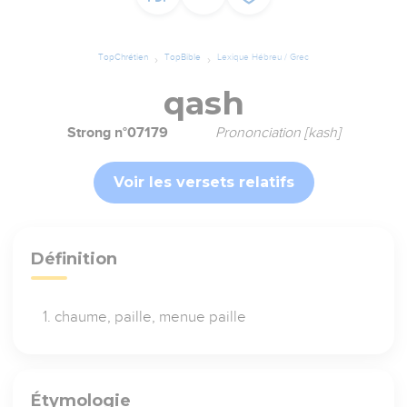
TopChrétien
TopBible
Lexique Hébreu / Grec
qash
Strong n°07179
Prononciation [kash]
Voir les versets relatifs
Définition
chaume, paille, menue paille
Étymologie