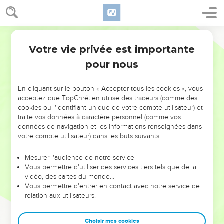
Votre vie privée est importante
pour nous
NE MANQUEZ PAS L’ÉVÉNEMENT
En cliquant sur le bouton « Accepter tous les cookies », vous
DE L’ANNÉE !
acceptez que TopChrétien utilise des traceurs (comme des
cookies ou l'identifiant unique de votre compte utilisateur) et
ET SI LEURS ERREURS POUVAIENT VOUS ÉVITER LES
traite vos données à caractère personnel (comme vos
VOTRES ?
données de navigation et les informations renseignées dans
votre compte utilisateur) dans les buts suivants :
On admire souvent les leaders pour leurs réussites, leur impact,
leur foi ou leur vision. Mais on voit moins les doutes, les erreurs
Mesurer l'audience de notre service
Vous permettre d'utiliser des services tiers tels que de la
et les saisons difficiles qu'ils ont traversés, alors même que ce
vidéo, des cartes du monde…
sont elles qui les ont façonnés.
Vous permettre d'entrer en contact avec notre service de
relation aux utilisateurs.
Dans cette conférence, leaders, entrepreneurs, et responsables
reviennent sur les erreurs marquantes de leur parcours et les
clés pour avancer avec plus de sagesse afin que leurs erreurs
Choisir mes cookies