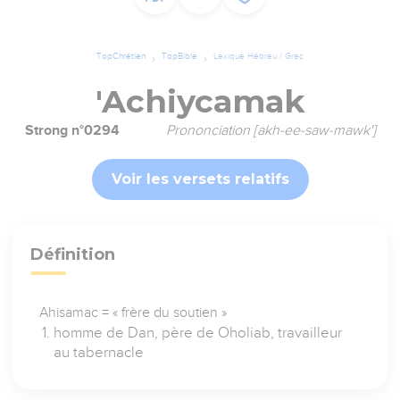
TopChrétien
TopBible
Lexique Hébreu / Grec
'Achiycamak
Strong n°0294
Prononciation [akh-ee-saw-mawk']
Voir les versets relatifs
Définition
Ahisamac = « frère du soutien »
homme de Dan, père de Oholiab, travailleur
au tabernacle