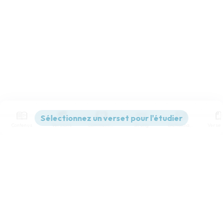
Contenus
Versions
Commentaires
Strong
Dictionnaire
Paramètres de lecture
Afficher les numéros de versets
Mode dyslexique