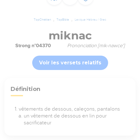
TopChrétien
TopBible
Lexique Hébreu / Grec
miknac
Strong n°04370
Prononciation [mik-nawce']
Voir les versets relatifs
Définition
vêtements de dessous, caleçons, pantalons
un vêtement de dessous en lin pour
sacrificateur