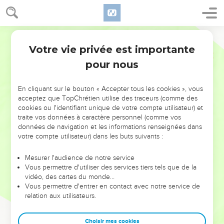
Votre vie privée est importante
pour nous
NE MANQUEZ PAS L’ÉVÉNEMENT
En cliquant sur le bouton « Accepter tous les cookies », vous
DE L’ANNÉE !
acceptez que TopChrétien utilise des traceurs (comme des
cookies ou l'identifiant unique de votre compte utilisateur) et
ET SI LEURS ERREURS POUVAIENT VOUS ÉVITER LES
traite vos données à caractère personnel (comme vos
VOTRES ?
données de navigation et les informations renseignées dans
votre compte utilisateur) dans les buts suivants :
On admire souvent les leaders pour leurs réussites, leur impact,
leur foi ou leur vision. Mais on voit moins les doutes, les erreurs
Mesurer l'audience de notre service
Vous permettre d'utiliser des services tiers tels que de la
et les saisons difficiles qu'ils ont traversés, alors même que ce
vidéo, des cartes du monde…
sont elles qui les ont façonnés.
Vous permettre d'entrer en contact avec notre service de
relation aux utilisateurs.
Dans cette conférence, leaders, entrepreneurs, et responsables
reviennent sur les erreurs marquantes de leur parcours et les
clés pour avancer avec plus de sagesse afin que leurs erreurs
Choisir mes cookies